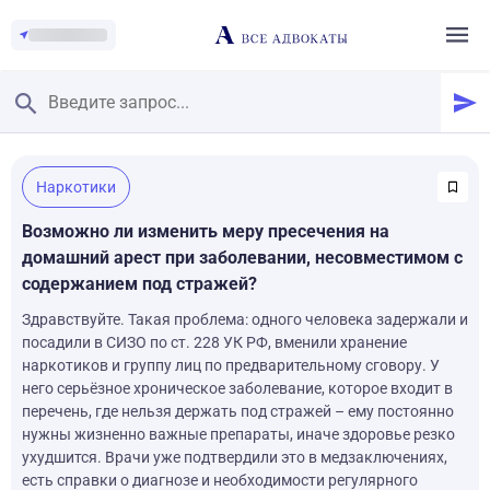
Главная
/
Наркотики
Смотреть заданные вопросы
/
Задать вопрос
Возможно ли изменить меру пресечения на
домашний арест при заболевании, несовместимом с
содержанием под стражей?
Здравствуйте. Такая проблема: одного человека задержали и
посадили в СИЗО по ст. 228 УК РФ, вменили хранение
наркотиков и группу лиц по предварительному сговору. У
него серьёзное хроническое заболевание, которое входит в
перечень, где нельзя держать под стражей – ему постоянно
нужны жизненно важные препараты, иначе здоровье резко
ухудшится. Врачи уже подтвердили это в медзаключениях,
есть справки о диагнозе и необходимости регулярного