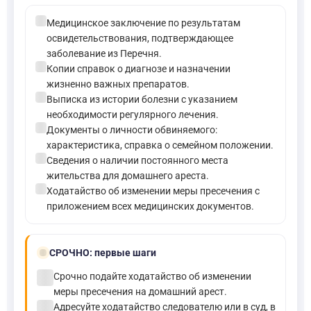
check_circle
Медицинское заключение по результатам
освидетельствования, подтверждающее
заболевание из Перечня.
check_circle
Копии справок о диагнозе и назначении
жизненно важных препаратов.
check_circle
Выписка из истории болезни с указанием
необходимости регулярного лечения.
check_circle
Документы о личности обвиняемого:
характеристика, справка о семейном положении.
check_circle
Сведения о наличии постоянного места
жительства для домашнего ареста.
check_circle
Ходатайство об изменении меры пресечения с
приложением всех медицинских документов.
bolt
СРОЧНО:
первые шаги
check_circle
Срочно подайте ходатайство об изменении
меры пресечения на домашний арест.
check_circle
Адресуйте ходатайство следователю или в суд, в