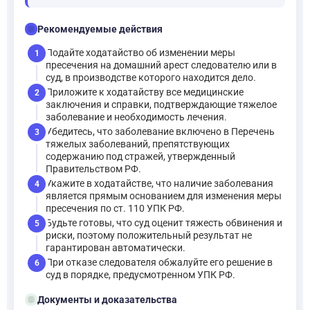
checklist
Рекомендуемые действия
Подайте ходатайство об изменении меры
1
пресечения на домашний арест следователю или в
суд, в производстве которого находится дело.
Приложите к ходатайству все медицинские
2
заключения и справки, подтверждающие тяжелое
заболевание и необходимость лечения.
Убедитесь, что заболевание включено в Перечень
3
тяжелых заболеваний, препятствующих
содержанию под стражей, утвержденный
Правительством РФ.
Укажите в ходатайстве, что наличие заболевания
4
является прямым основанием для изменения меры
пресечения по ст. 110 УПК РФ.
Будьте готовы, что суд оценит тяжесть обвинения и
5
риски, поэтому положительный результат не
гарантирован автоматически.
При отказе следователя обжалуйте его решение в
6
суд в порядке, предусмотренном УПК РФ.
folder_open
Документы и доказательства