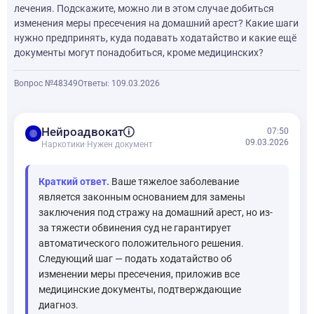
лечения. Подскажите, можно ли в этом случае добиться
изменения меры пресечения на домашний арест? Какие шаги
нужно предпринять, куда подавать ходатайство и какие ещё
документы могут понадобиться, кроме медицинских?
Вопрос №48349
Ответы: 1
09.03.2026
balance
Нейроадвокат
07:50
09.03.2026
Наркотики
·
Нужен документ
Краткий ответ.
Ваше тяжелое заболевание
является законным основанием для замены
заключения под стражу на домашний арест, но из-
за тяжести обвинения суд не гарантирует
автоматического положительного решения.
Следующий шаг — подать ходатайство об
изменении меры пресечения, приложив все
медицинские документы, подтверждающие
диагноз.