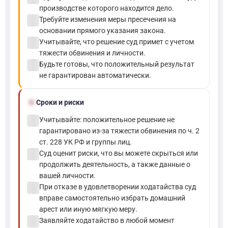
производстве которого находится дело.
check_circle
Требуйте изменения меры пресечения на
основании прямого указания закона.
check_circle
Учитывайте, что решение суд примет с учетом
тяжести обвинения и личности.
check_circle
Будьте готовы, что положительный результат
не гарантирован автоматически.
schedule
Сроки и риски
check_circle
Учитывайте: положительное решение не
гарантировано из-за тяжести обвинения по ч. 2
ст. 228 УК РФ и группы лиц.
check_circle
Суд оценит риски, что вы можете скрыться или
продолжить деятельность, а также данные о
вашей личности.
check_circle
При отказе в удовлетворении ходатайства суд
вправе самостоятельно избрать домашний
арест или иную мягкую меру.
check_circle
Заявляйте ходатайство в любой момент