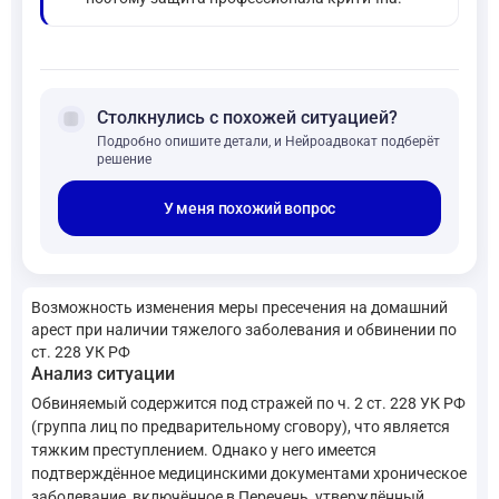
forum
Столкнулись с похожей ситуацией?
Подробно опишите детали, и Нейроадвокат подберёт
решение
У меня похожий вопрос
Возможность изменения меры пресечения на домашний
арест при наличии тяжелого заболевания и обвинении по
ст. 228 УК РФ
Анализ ситуации
Обвиняемый содержится под стражей по ч. 2 ст. 228 УК РФ
(группа лиц по предварительному сговору), что является
тяжким преступлением. Однако у него имеется
подтверждённое медицинскими документами хроническое
заболевание, включённое в Перечень, утверждённый