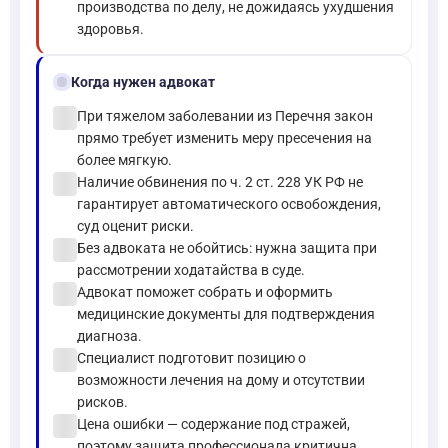
производства по делу, не дожидаясь ухудшения
здоровья.
gavel
Когда нужен адвокат
check_circle
При тяжелом заболевании из Перечня закон
прямо требует изменить меру пресечения на
более мягкую.
check_circle
Наличие обвинения по ч. 2 ст. 228 УК РФ не
гарантирует автоматического освобождения,
суд оценит риски.
check_circle
Без адвоката не обойтись: нужна защита при
рассмотрении ходатайства в суде.
check_circle
Адвокат поможет собрать и оформить
медицинские документы для подтверждения
диагноза.
check_circle
Специалист подготовит позицию о
возможности лечения на дому и отсутствии
рисков.
check_circle
Цена ошибки — содержание под стражей,
поэтому защита профессионала критична.