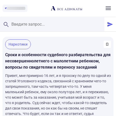
Главная
/
Наркотики
Смотреть заданные вопросы
/
Задать вопрос
Сроки и особенности судебного разбирательства для
несовершеннолетнего с малолетним ребенком,
вопросы по свидетелям и переносу заседаний
Привет, мне примерно 16 лет, и я прохожу по делу по одной из
статей Уголовного кодекса, связанной с хранением чего-то
запрещенного, там часть четвертая что-то. У меня
маленький ребенок, ему около полутора лет, и я переживаю,
что может быть за наказание, учитывая мой возраст и то,
что я родитель. Суд сейчас ждет, чтобы какой-то свидетель
дал свои показания, но он как бы на своем, не спешит
отвечать. Что будет, если он так и не ответит, судья