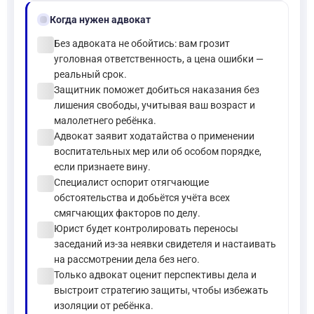
gavel
Когда нужен адвокат
check_circle
Без адвоката не обойтись: вам грозит
уголовная ответственность, а цена ошибки —
реальный срок.
check_circle
Защитник поможет добиться наказания без
лишения свободы, учитывая ваш возраст и
малолетнего ребёнка.
check_circle
Адвокат заявит ходатайства о применении
воспитательных мер или об особом порядке,
если признаете вину.
check_circle
Специалист оспорит отягчающие
обстоятельства и добьётся учёта всех
смягчающих факторов по делу.
check_circle
Юрист будет контролировать переносы
заседаний из-за неявки свидетеля и настаивать
на рассмотрении дела без него.
check_circle
Только адвокат оценит перспективы дела и
выстроит стратегию защиты, чтобы избежать
изоляции от ребёнка.