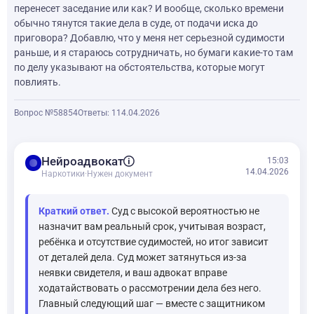
перенесет заседание или как? И вообще, сколько времени
обычно тянутся такие дела в суде, от подачи иска до
приговора? Добавлю, что у меня нет серьезной судимости
раньше, и я стараюсь сотрудничать, но бумаги какие-то там
по делу указывают на обстоятельства, которые могут
повлиять.
Вопрос №58854
Ответы: 1
14.04.2026
balance
Нейроадвокат
15:03
14.04.2026
Наркотики
·
Нужен документ
Краткий ответ.
Суд с высокой вероятностью не
назначит вам реальный срок, учитывая возраст,
ребёнка и отсутствие судимостей, но итог зависит
от деталей дела. Суд может затянуться из-за
неявки свидетеля, и ваш адвокат вправе
ходатайствовать о рассмотрении дела без него.
Главный следующий шаг — вместе с защитником