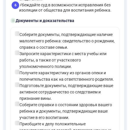
Убеждайте суд в возможности исправления без
6
изоляции от общества для воспитания ребенка.
folder_open
Документы и доказательства
check_circle
Соберите документы, подтверждающие наличие
малолетнего ребенка: свидетельство о рождении,
справка о составе семьи.
check_circle
Запросите характеристики с места учебы или
работы, а также от участкового
уполномоченного полиции.
check_circle
Получите характеристику из органов опеки и
попечительства как на ответственного родителя.
check_circle
Подготовьте документы, подтверждающие ваше
активное сотрудничество со следствием и
признание вины.
check_circle
Соберите справки о состоянии здоровья вашего
ребенка и документы, подтверждающие ваше
участие в его воспитании.
check_circle
Приобщите к делу положительные