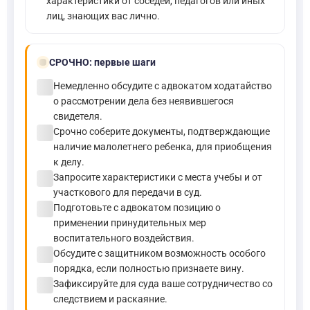
характеристики от соседей, педагогов или иных
лиц, знающих вас лично.
bolt
СРОЧНО:
первые шаги
check_circle
Немедленно обсудите с адвокатом ходатайство
о рассмотрении дела без неявившегося
свидетеля.
check_circle
Срочно соберите документы, подтверждающие
наличие малолетнего ребенка, для приобщения
к делу.
check_circle
Запросите характеристики с места учебы и от
участкового для передачи в суд.
check_circle
Подготовьте с адвокатом позицию о
применении принудительных мер
воспитательного воздействия.
check_circle
Обсудите с защитником возможность особого
порядка, если полностью признаете вину.
check_circle
Зафиксируйте для суда ваше сотрудничество со
следствием и раскаяние.