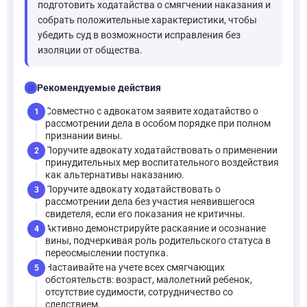
подготовить ходатайства о смягчении наказания и
собрать положительные характеристики, чтобы
убедить суд в возможности исправления без
изоляции от общества.
checklist
Рекомендуемые действия
Совместно с адвокатом заявите ходатайство о
1
рассмотрении дела в особом порядке при полном
признании вины.
Поручите адвокату ходатайствовать о применении
2
принудительных мер воспитательного воздействия
как альтернативы наказанию.
Поручите адвокату ходатайствовать о
3
рассмотрении дела без участия неявившегося
свидетеля, если его показания не критичны.
Активно демонстрируйте раскаяние и осознание
4
вины, подчеркивая роль родительского статуса в
переосмыслении поступка.
Настаивайте на учете всех смягчающих
5
обстоятельств: возраст, малолетний ребенок,
отсутствие судимости, сотрудничество со
следствием.