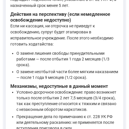
—
Уголовно-процессуальный кодекс Российской Федерации
назначенный срок менее 5 лет.
Действия на перспективу (если немедленное
освобождение недоступно)
Основаниями отмены или изменения приговора, определени
Если ни кассация, ни отсрочка не приведут к
—
Уголовно-процессуальный кодекс Российской Федерации
освобождению, супруг будет этапирован в
исправительное учреждение. После этого необходимо
готовить ходатайства:
Статья 412.10 УПК РФ устанавливает порядок и срок рассм
—
Уголовно-процессуальный кодекс Российской Федерации
О замене лишения свободы принудительными
работами — после отбытия 1 года 2 месяцев (1/3
срока).
Что касается изменения меры пресечения в виде заключения 
О замене неотбытой части более мягким наказанием
— после 1 года 9 месяцев (1/2 срока).
Мера пресечения отменяется, когда в ней отпадает необх
Механизмы, недоступные в данный момент
—
Уголовно-процессуальный кодекс Российской Федерации
Условно-досрочное освобождение: право возникнет
только после отбытия 2 лет 7,5 месяцев (3/4 срока),
Наиболее перспективным механизмом освобождения вашего суп
так как преступление относится к тяжким и связано
с незаконным оборотом наркотиков.
Прекращение дела по примечанию к ст. 228 УК РФ
Лицо, отбывающее содержание в дисциплинарной воинской 
или деятельному раскаянию: не применяется после
3. Условно-досрочное освобождение может быть применено
вступления приговора в силу.