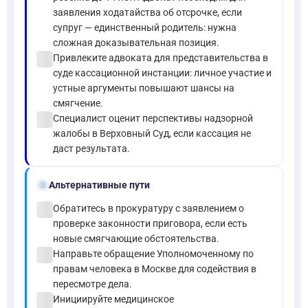
заявления ходатайства об отсрочке, если
супруг — единственный родитель: нужна
сложная доказывательная позиция.
check_circle
Привлеките адвоката для представительства в
суде кассационной инстанции: личное участие и
устные аргументы повышают шансы на
смягчение.
check_circle
Специалист оценит перспективы надзорной
жалобы в Верховный Суд, если кассация не
даст результата.
alt_route
Альтернативные пути
check_circle
Обратитесь в прокуратуру с заявлением о
проверке законности приговора, если есть
новые смягчающие обстоятельства.
check_circle
Направьте обращение Уполномоченному по
правам человека в Москве для содействия в
пересмотре дела.
check_circle
Инициируйте медицинское