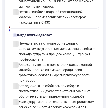
самостоятельно — ошибки лишат вас шанса на
смягчение приговора.
check_circle
Не затягивайте с подачей кассационной
жалобы — промедление увеличивает срок
нахождения в СИЗО.
gavel
Когда нужен адвокат
check_circle
Немедленно заключите соглашение с
адвокатом по уголовным делам: цена ошибки —
свобода супруга, а процесс кассации требует
профессионала.
check_circle
Адвокат нужен для подготовки кассационной
жалобы: только он сможет юридически
грамотно обосновать чрезмерную суровость
приговора.
check_circle
Без адвоката не обойтись при сборе и
систематизации доказательств смягчающих
обстоятельств для приложения к жалобе.
check_circle
Если супруг является единственным родителем
ребёнка до 14 лет: Адвокат необходим для