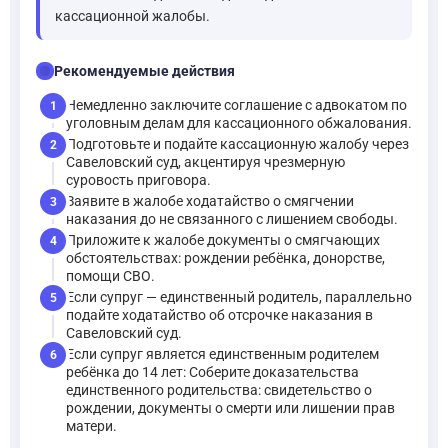
кассационной жалобы.
checklist
Рекомендуемые действия
Немедленно заключите соглашение с адвокатом по
1
уголовным делам для кассационного обжалования.
Подготовьте и подайте кассационную жалобу через
2
Савеловский суд, акцентируя чрезмерную
суровость приговора.
Заявите в жалобе ходатайство о смягчении
3
наказания до не связанного с лишением свободы.
Приложите к жалобе документы о смягчающих
4
обстоятельствах: рождении ребёнка, донорстве,
помощи СВО.
Если супруг — единственный родитель, параллельно
5
подайте ходатайство об отсрочке наказания в
Савеловский суд.
Если супруг является единственным родителем
6
ребёнка до 14 лет: Соберите доказательства
единственного родительства: свидетельство о
рождении, документы о смерти или лишении прав
матери.