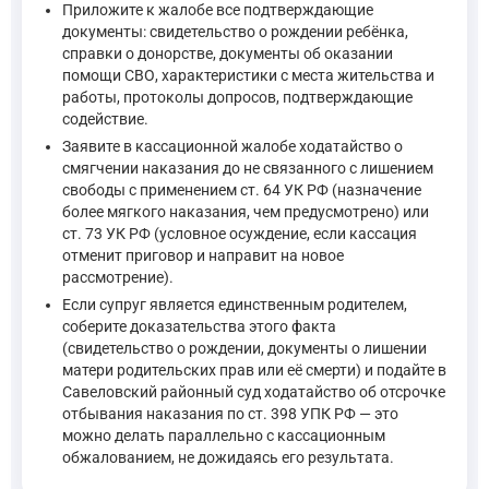
Приложите к жалобе все подтверждающие
документы: свидетельство о рождении ребёнка,
Что касается прекращения уголовного дела или освобождения
справки о донорстве, документы об оказании
помощи СВО, характеристики с места жительства и
Статья 228 УК РФ устанавливает ответственность за незак
работы, протоколы допросов, подтверждающие
—
Уголовный кодекс Российской Федерации, ст. 228
содействие.
Заявите в кассационной жалобе ходатайство о
смягчении наказания до не связанного с лишением
... об условно-досрочном освобождении от отбывания нака
свободы с применением ст. 64 УК РФ (назначение
более мягкого наказания, чем предусмотрено) или
5) о замене неотбытой части наказания более мягким видо
ст. 73 УК РФ (условное осуждение, если кассация
6) об освобождении от наказания в связи с болезнью осуж
отменит приговор и направит на новое
—
Уголовно-процессуальный кодекс Российской Федерации
рассмотрение).
Если супруг является единственным родителем,
Таким образом, немедленно освободить супруга из СИЗО посл
соберите доказательства этого факта
(свидетельство о рождении, документы о лишении
матери родительских прав или её смерти) и подайте в
Савеловский районный суд ходатайство об отсрочке
отбывания наказания по ст. 398 УПК РФ — это
можно делать параллельно с кассационным
обжалованием, не дожидаясь его результата.