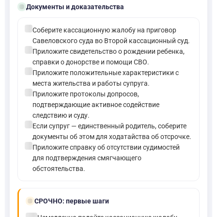
folder_open
Документы и доказательства
check_circle
Соберите кассационную жалобу на приговор
Савеловского суда во Второй кассационный суд.
check_circle
Приложите свидетельство о рождении ребенка,
справки о донорстве и помощи СВО.
check_circle
Приложите положительные характеристики с
места жительства и работы супруга.
check_circle
Приложите протоколы допросов,
подтверждающие активное содействие
следствию и суду.
check_circle
Если супруг — единственный родитель, соберите
документы об этом для ходатайства об отсрочке.
check_circle
Приложите справку об отсутствии судимостей
для подтверждения смягчающего
обстоятельства.
bolt
СРОЧНО:
первые шаги