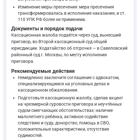
г) не менее трех четвертей срока наказания, назначенног
Изменение меры пресечения: мера пресечения
—
Уголовный кодекс Российской Федерации, ст. 79
трансформировалась в исполнение наказания, и ст.
110 УПК РФ более не применима.
Альтернативой УДО может служить замена неотбытой части на
Документы и порядок подачи
Кассационная жалоба подаётся через суд, вынесший
Лицу, отбывающему содержание в дисциплинарной воинской
приговор, во Второй кассационный суд общей
2. Неотбытая часть наказания может быть заменена более
юрисдикции. Ходатайство об отсрочке — в Савеловский
—
Уголовный кодекс Российской Федерации, ст. 80
районный суд г. Москвы, по месту исполнения
приговора.
Рекомендуемые действия
Также следует обратить внимание на институт отсрочки отбыв
Немедленно заключите соглашение с адвокатом,
специализирующимся на уголовных делах и
... мужчине, имеющему ребенка в возрасте до четырнадцат
кассационном обжаловании.
—
Уголовный кодекс Российской Федерации, ст. 82
Подготовьте кассационную жалобу, сделав акцент
на чрезмерной суровости приговора и неучтённых
судом смягчающих обстоятельствах: наличие
Исполнение приговора об осуждении лица к ... лишению с
малолетнего ребёнка, активное содействие
...
следствию и суду, донорство, помощь в СВО,
2) ... наличие у осужденного, являющегося единственным 
положительные характеристики, отсутствие
—
Уголовно-процессуальный кодекс Российской Федерации
судимостей.