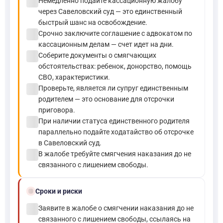
check_circle
Немедленно подайте кассационную жалобу
через Савеловский суд — это единственный
быстрый шанс на освобождение.
check_circle
Срочно заключите соглашение с адвокатом по
кассационным делам — счет идет на дни.
check_circle
Соберите документы о смягчающих
обстоятельствах: ребенок, донорство, помощь
СВО, характеристики.
check_circle
Проверьте, является ли супруг единственным
родителем — это основание для отсрочки
приговора.
check_circle
При наличии статуса единственного родителя
параллельно подайте ходатайство об отсрочке
в Савеловский суд.
check_circle
В жалобе требуйте смягчения наказания до не
связанного с лишением свободы.
schedule
Сроки и риски
check_circle
Заявите в жалобе о смягчении наказания до не
связанного с лишением свободы, ссылаясь на