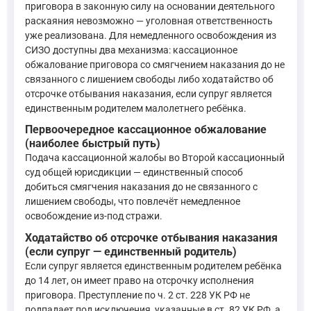
приговора в законную силу на основании деятельного
раскаяния невозможно — уголовная ответственность
Основаниями отмены или изменения приговора, определени
уже реализована. Для немедленного освобождения из
—
Уголовно-процессуальный кодекс Российской Федерации
СИЗО доступны два механизма: кассационное
обжалование приговора со смягчением наказания до не
связанного с лишением свободы либо ходатайство об
отсрочке отбывания наказания, если супруг является
Суд кассационной инстанции при рассмотрении уголовног
единственным родителем малолетнего ребёнка.
—
Уголовно-процессуальный кодекс Российской Федерации
Первоочередное кассационное обжалование
(наиболее быстрый путь)
В результате рассмотрения уголовного дела суд кассацион
Подача кассационной жалобы во Второй кассационный
—
Уголовно-процессуальный кодекс Российской Федерации
суд общей юрисдикции — единственный способ
добиться смягчения наказания до не связанного с
лишением свободы, что повлечёт немедленное
Если кассационная жалоба не будет удовлетворена, возможна
освобождение из-под стражи.
Ходатайство об отсрочке отбывания наказания
Вступившие в законную силу судебные решения, указанные
(если супруг — единственный родитель)
—
Уголовно-процессуальный кодекс Российской Федерации
Если супруг является единственным родителем ребёнка
до 14 лет, он имеет право на отсрочку исполнения
приговора. Преступление по ч. 2 ст. 228 УК РФ не
Надзорные жалоба, представление подаются непосредстве
подпадает под исключения, указанные в ст. 82 УК РФ, а