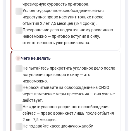
чрезмерную суровость приговора.
check_circle
Условно-досрочное освобождение сейчас
недоступно: право наступит только после
отбытия 2 лет 7,5 месяцев (3/4 срока).
check_circle
Прекращение дела по деятельному раскаянию
невозможно — приговор вступил в силу,
ответственность уже реализована.
block
Чего не делать
check_circle
Не пытайтесь прекратить уголовное дело после
вступления приговора в силу — это
невозможно.
check_circle
Не рассчитывайте на освобождение из СИЗО
через изменение меры пресечения — она уже не
действует.
check_circle
Не ждите условно-досрочного освобождения
сейчас — право возникнет лишь после отбытия
2 лет 7,5 месяцев.
check_circle
Не подавайте кассационную жалобу