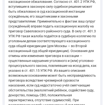
кассационное обжалование. Согласно ст. 401.2 УПК РФ,
вступившее в законную силу судебное решение может
быть обжаловано в суд кассационной инстанции
осуждённым, его защитниками и законными
представителями. Применительно к фактам: ваш супруг
(осуждённый) вправе подать кассационную жалобу на
приговор Савеловского районного суда. В силу ст. 401.3
УПК РФ такая жалоба подаётся в судебную коллегию по
уголовным делам соответствующего кассационного
суда общей юрисдикции (для Москвы — во Второй
кассационный суд общей юрисдикции). Основания для
отмены или изменения приговора в кассации —
существенные нарушения уголовного и (или) уголовно-
процессуального закона, повлиявшие на исход дела, как
указано в ст. 401.15 УПК РФ. Из вашего описания
возможным основанием может быть несправедливость
приговора вследствие чрезмерной суровости
наказания, если суд недостаточно учёл смягчающие
обстоятельства (малолетний ребёнок, содействие суду,
донорство, помощь СВО, положительная
характеристика, отсутствие судимостей). При
рассмотрении жалобы кассационный суд вправе