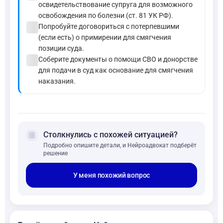
освидетельствование супруга для возможного
освобождения по болезни (ст. 81 УК РФ).
check_circle
Попробуйте договориться с потерпевшими
(если есть) о примирении для смягчения
позиции суда.
check_circle
Соберите документы о помощи СВО и донорстве
для подачи в суд как основание для смягчения
наказания.
forum
Столкнулись с похожей ситуацией?
Подробно опишите детали, и Нейроадвокат подберёт
решение
У меня похожий вопрос