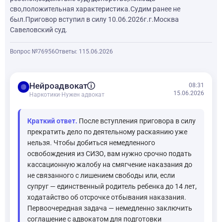
сво,положительная характеристика.Судим ранее не
был.Приговор вступил в силу 10.06.2026г.г.Москва
Савеловский суд.
Вопрос №76956
Ответы: 1
15.06.2026
balance
Нейроадвокат
08:31
15.06.2026
Наркотики
·
Нужен адвокат
Краткий ответ.
После вступления приговора в силу
прекратить дело по деятельному раскаянию уже
нельзя. Чтобы добиться немедленного
освобождения из СИЗО, вам нужно срочно подать
кассационную жалобу на смягчение наказания до
не связанного с лишением свободы или, если
супруг — единственный родитель ребенка до 14 лет,
ходатайство об отсрочке отбывания наказания.
Первоочередная задача — немедленно заключить
соглашение с адвокатом для подготовки