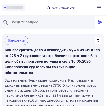
Главная
/
Наркотики
Смотреть заданные вопросы
/
Задать вопрос
Как прекратить дело и освободить мужа из СИЗО по
ст 228 ч 2 групповое употребление наркотиков без
цели сбыта приговор вступил в силу 10.06.2026
Савеловский суд Москвы смягчающие
обстоятельства
Здравствуйте. Подскажите пожалуйста. Как прекратить
дело, и вытащить человека из СИЗО. Я хочу помочь моему
супругу.Ему дали 3,6 срок за групповое употребление
наркотиков без цели сбыта ст 228 ч 2,на данный момент
находится в сизо.Смягчающие обстоятельства малолетний
ребенок,содействие суду,донорство,помощь