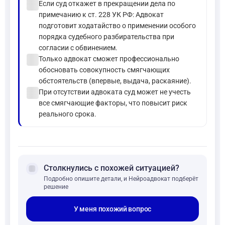
check_circle
Если суд откажет в прекращении дела по
примечанию к ст. 228 УК РФ: Адвокат
подготовит ходатайство о применении особого
порядка судебного разбирательства при
согласии с обвинением.
check_circle
Только адвокат сможет профессионально
обосновать совокупность смягчающих
обстоятельств (впервые, выдача, раскаяние).
check_circle
При отсутствии адвоката суд может не учесть
все смягчающие факторы, что повысит риск
реального срока.
forum
Столкнулись с похожей ситуацией?
Подробно опишите детали, и Нейроадвокат подберёт
решение
У меня похожий вопрос