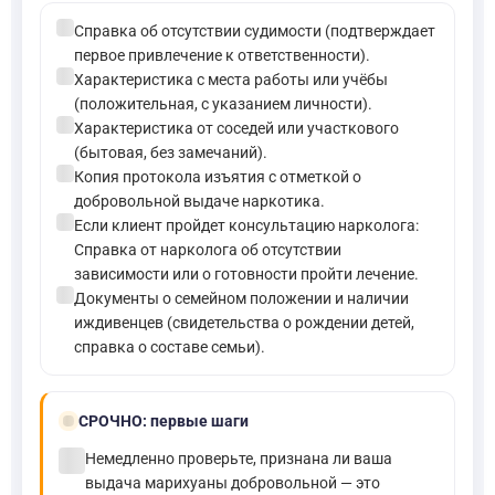
check_circle
Справка об отсутствии судимости (подтверждает
первое привлечение к ответственности).
check_circle
Характеристика с места работы или учёбы
(положительная, с указанием личности).
check_circle
Характеристика от соседей или участкового
(бытовая, без замечаний).
check_circle
Копия протокола изъятия с отметкой о
добровольной выдаче наркотика.
check_circle
Если клиент пройдет консультацию нарколога:
Справка от нарколога об отсутствии
зависимости или о готовности пройти лечение.
check_circle
Документы о семейном положении и наличии
иждивенцев (свидетельства о рождении детей,
справка о составе семьи).
bolt
СРОЧНО:
первые шаги
check_circle
Немедленно проверьте, признана ли ваша
выдача марихуаны добровольной — это