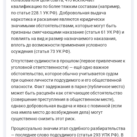
квалификацию по более тяжким составам (например,
по статье 228.1 УК РФ). Добровольная выдача
наркотика и раскаяние являются юридически
значимыми обстоятельствами, которые могут быть
признаны смягчающими наказание (статья 61 УК РФ) и
повлиять на вид и размер назначаемого наказания,
вплоть до возможности применения условного
осуждения (статья 73 УК РФ).
Отсутствие судимости в прошлом (первое привлечение к
уголовной ответственности) — ещё одно важное
обстоятельство, которое обычно учитывается судом
при оценке личности подсудимого и его общественной
опасности. Факт задержания в парке (публичное место)
может быть расценён как отягчающее обстоятельство
(совершение преступления в общественном месте),
однако добровольная выдача и явка с повинной (если
она имела место до возбуждения дела) могут
существенно снизить этот риск.
Процессуально значим этап судебного разбирательства
— последнее слово подсудимого (статья 293 УПК РФ). В