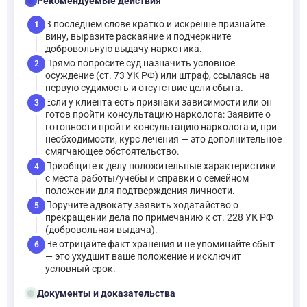
checklist
Рекомендуемые действия
В последнем слове кратко и искренне признайте
1
вину, выразите раскаяние и подчеркните
добровольную выдачу наркотика.
Прямо попросите суд назначить условное
2
осуждение (ст. 73 УК РФ) или штраф, ссылаясь на
первую судимость и отсутствие цели сбыта.
Если у клиента есть признаки зависимости или он
3
готов пройти консультацию нарколога: Заявите о
готовности пройти консультацию нарколога и, при
необходимости, курс лечения — это дополнительное
смягчающее обстоятельство.
Приобщите к делу положительные характеристики
4
с места работы/учебы и справки о семейном
положении для подтверждения личности.
Поручите адвокату заявить ходатайство о
5
прекращении дела по примечанию к ст. 228 УК РФ
(добровольная выдача).
Не отрицайте факт хранения и не упоминайте сбыт
6
— это ухудшит ваше положение и исключит
условный срок.
folder_open
Документы и доказательства