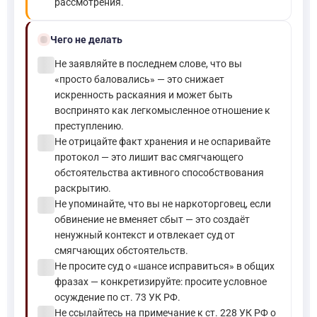
рассмотрения.
block
Чего не делать
check_circle
Не заявляйте в последнем слове, что вы
«просто баловались» — это снижает
искренность раскаяния и может быть
воспринято как легкомысленное отношение к
преступлению.
check_circle
Не отрицайте факт хранения и не оспаривайте
протокол — это лишит вас смягчающего
обстоятельства активного способствования
раскрытию.
check_circle
Не упоминайте, что вы не наркоторговец, если
обвинение не вменяет сбыт — это создаёт
ненужный контекст и отвлекает суд от
смягчающих обстоятельств.
check_circle
Не просите суд о «шансе исправиться» в общих
фразах — конкретизируйте: просите условное
осуждение по ст. 73 УК РФ.
check_circle
Не ссылайтесь на примечание к ст. 228 УК РФ о