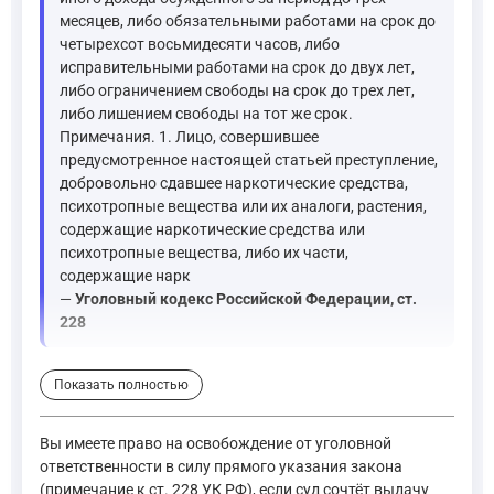
месяцев, либо обязательными работами на срок до
четырехсот восьмидесяти часов, либо
исправительными работами на срок до двух лет,
либо ограничением свободы на срок до трех лет,
либо лишением свободы на тот же срок.
Примечания. 1. Лицо, совершившее
предусмотренное настоящей статьей преступление,
добровольно сдавшее наркотические средства,
психотропные вещества или их аналоги, растения,
содержащие наркотические средства или
психотропные вещества, либо их части,
содержащие нарк
—
Уголовный кодекс Российской Федерации, ст.
228
Далее, при назначении наказания суд обязан учитывать смягч
Показать полностью
Статья 61. Обстоятельства, смягчающие наказание
Вы имеете право на освобождение от уголовной
ответственности в силу прямого указания закона
Смягчающими обстоятельствами признаются:
(примечание к ст. 228 УК РФ), если суд сочтёт выдачу