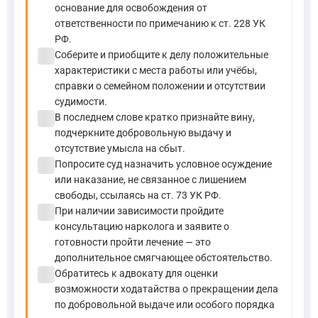
основание для освобождения от
ответственности по примечанию к ст. 228 УК
РФ.
check_circle
Соберите и приобщите к делу положительные
характеристики с места работы или учёбы,
справки о семейном положении и отсутствии
судимости.
check_circle
В последнем слове кратко признайте вину,
подчеркните добровольную выдачу и
отсутствие умысла на сбыт.
check_circle
Попросите суд назначить условное осуждение
или наказание, не связанное с лишением
свободы, ссылаясь на ст. 73 УК РФ.
check_circle
При наличии зависимости пройдите
консультацию нарколога и заявите о
готовности пройти лечение — это
дополнительное смягчающее обстоятельство.
check_circle
Обратитесь к адвокату для оценки
возможности ходатайства о прекращении дела
по добровольной выдаче или особого порядка