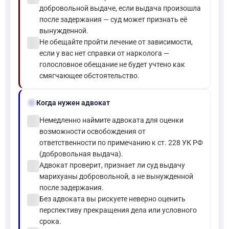
добровольной выдаче, если выдача произошла
после задержания — суд может признать её
вынужденной.
check_circle
Не обещайте пройти лечение от зависимости,
если у вас нет справки от нарколога —
голословное обещание не будет учтено как
смягчающее обстоятельство.
gavel
Когда нужен адвокат
check_circle
Немедленно наймите адвоката для оценки
возможности освобождения от
ответственности по примечанию к ст. 228 УК РФ
(добровольная выдача).
check_circle
Адвокат проверит, признает ли суд выдачу
марихуаны добровольной, а не вынужденной
после задержания.
check_circle
Без адвоката вы рискуете неверно оценить
перспективу прекращения дела или условного
срока.