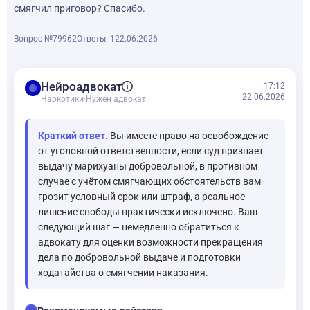
смягчил приговор? Спасибо.
Вопрос №79962
Ответы: 1
22.06.2026
balance
Нейроадвокат
17:12
22.06.2026
Наркотики
·
Нужен адвокат
Краткий ответ.
Вы имеете право на освобождение
от уголовной ответственности, если суд признает
выдачу марихуаны добровольной, в противном
случае с учётом смягчающих обстоятельств вам
грозит условный срок или штраф, а реальное
лишение свободы практически исключено. Ваш
следующий шаг — немедленно обратиться к
адвокату для оценки возможности прекращения
дела по добровольной выдаче и подготовки
ходатайства о смягчении наказания.