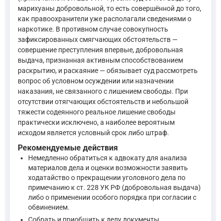
а) совершение впервые преступления небольшой или сре
марихуаны добровольной, то есть совершённой до того,
и) явка с повинной, активное способствование раскры
как правоохранители уже располагали сведениями о
к) оказание медицинской и иной помощи потерпевшему 
наркотике. В противном случае совокупность
При назначении наказания могут учитываться в качест
зафиксированных смягчающих обстоятельств —
—
Уголовный кодекс Российской Федерации, ст. 61
совершение преступления впервые, добровольная
выдача, признанная активным способствованием
раскрытию, и раскаяние — обязывает суд рассмотреть
С учётом наличия нескольких смягчающих обстоятельств и отс
вопрос об условном осуждении или назначении
наказания, не связанного с лишением свободы. При
Статья 73. Условное осуждение
отсутствии отягчающих обстоятельств и небольшой
тяжести содеянного реальное лишение свободы
Если, назначив исправительные работы, ограничение по
практически исключено, а наиболее вероятным
При назначении условного осуждения суд учитывает ха
исходом является условный срок либо штраф.
При назначении условного осуждения суд устанавливае
Рекомендуемые действия
—
Уголовный кодекс Российской Федерации, ст. 73
Немедленно обратиться к адвокату для анализа
материалов дела и оценки возможности заявить
ходатайство о прекращении уголовного дела по
Наконец, Постановление Пленума Верховного Суда РФ от 15.0
примечанию к ст. 228 УК РФ (добровольная выдача)
либо о применении особого порядка при согласии с
Постановление Пленума Верховного Суда РФ от 15.06.2006
обвинением.
—
Постановление Пленума Верховного Суда РФ от 15.06.2006
Собрать и приобщить к делу документы,