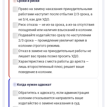
schedule
Сроки и риски
check_circle
Право на замену наказания принудительными
работами наступит после отбытия 2/3 срока, а
не 3/4, как для УДО.
check_circle
Риск отказа — не из-за срока, а из-за отсутствия
поощрений или наличия взысканий в колонии.
check_circle
Подавайте ходатайство сразу по наступлении
2/3 срока — промедление увеличит время в
колонии строгого режима.
check_circle
Отказ в замене на принудительные работы не
лишает вас права позже просить УДО.
check_circle
Характеристика с места работы до ареста —
лишь второстепенный плюс; решает ваше
поведение в колонии.
gavel
Когда нужен адвокат
check_circle
Обратитесь к адвокату, если администрация
колонии отказывается направлять ваше
ходатайство о замене наказания в суд.