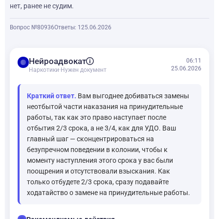
нет, ранее не судим.
Вопрос №80936
Ответы: 1
25.06.2026
balance
Нейроадвокат
06:11
25.06.2026
Наркотики
·
Нужен документ
Краткий ответ.
Вам выгоднее добиваться замены
неотбытой части наказания на принудительные
работы, так как это право наступает после
отбытия 2/3 срока, а не 3/4, как для УДО. Ваш
главный шаг — сконцентрироваться на
безупречном поведении в колонии, чтобы к
моменту наступления этого срока у вас были
поощрения и отсутствовали взыскания. Как
только отбудете 2/3 срока, сразу подавайте
ходатайство о замене на принудительные работы.