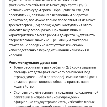
—
Уголовный кодекс Российской Федерации, ст. 80
фактического отбытия не менее двух третей (2/3)
назначенного судом срока. Обращение за УДО для
преступлений, связанных с незаконным оборотом
Таким образом, сначала следует рассчитать дату, когда буд
наркотиков, возможно только после отбытия не менее
Если же рассматривать возможность условно-досрочного освоб
трёх четвертей (3/4) срока; ждать наступления этого
момента нецелесообразно. Признание вины и
характеристика с места работы до ареста будут иметь
"3. Условно-досрочное освобождение может быть применен
второстепенное значение — решающим фактором
—
Уголовный кодекс Российской Федерации, ст. 79
станет ваше поведение и отсутствие взысканий
непосредственно в период отбывания наказания в
Следовательно, право на УДО наступает позже, чем право на
колонии.
Рекомендуемые действия
Уголовно-исполнительный кодекс в данном контексте не уст
Точно рассчитайте дату отбытия 2/3 срока лишения
свободы (от даты фактического помещения под
стражу, указанной в приговоре). Именно с этой даты
администрация колонии обязана принять ваше
ходатайство.
Сконцентрируйте усилия на создании положительной
репутации в исправительном учреждении:
официально трудоустраивайтесь, избегайте любых
нарушений и взысканий, получайте поощрения от