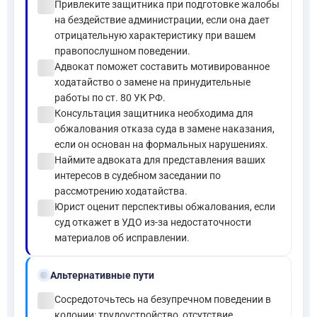
check_circle
Привлеките защитника при подготовке жалобы
на бездействие администрации, если она дает
отрицательную характеристику при вашем
правопослушном поведении.
check_circle
Адвокат поможет составить мотивированное
ходатайство о замене на принудительные
работы по ст. 80 УК РФ.
check_circle
Консультация защитника необходима для
обжалования отказа суда в замене наказания,
если он основан на формальных нарушениях.
check_circle
Наймите адвоката для представления ваших
интересов в судебном заседании по
рассмотрению ходатайства.
check_circle
Юрист оценит перспективы обжалования, если
суд откажет в УДО из-за недостаточности
материалов об исправлении.
alt_route
Альтернативные пути
check_circle
Сосредоточьтесь на безупречном поведении в
колонии: трудоустройство, отсутствие