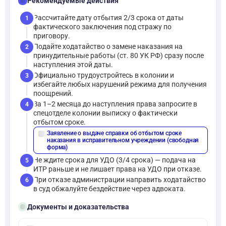
checklist
Рекомендуемые действия
Рассчитайте дату отбытия 2/3 срока от даты
1
фактического заключения под стражу по
приговору.
Подайте ходатайство о замене наказания на
2
принудительные работы (ст. 80 УК РФ) сразу после
наступления этой даты.
Официально трудоустройтесь в колонии и
3
избегайте любых нарушений режима для получения
поощрений.
За 1–2 месяца до наступления права запросите в
4
спецотделе колонии выписку о фактически
отбытом сроке.
Заявление о выдаче справки об отбытом сроке
description
наказания в исправительном учреждении (свободная
форма)
Не ждите срока для УДО (3/4 срока) — подача на
5
ИТР раньше и не лишает права на УДО при отказе.
При отказе администрации направить ходатайство
6
в суд обжалуйте бездействие через адвоката.
folder_open
Документы и доказательства