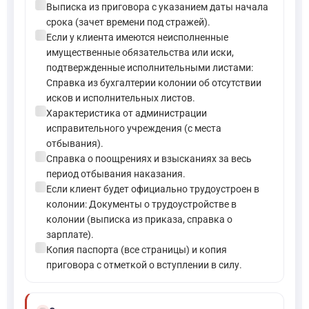
check_circle
Выписка из приговора с указанием даты начала
срока (зачет времени под стражей).
check_circle
Если у клиента имеются неисполненные
имущественные обязательства или иски,
подтвержденные исполнительными листами:
Справка из бухгалтерии колонии об отсутствии
исков и исполнительных листов.
check_circle
Характеристика от администрации
исправительного учреждения (с места
отбывания).
check_circle
Справка о поощрениях и взысканиях за весь
период отбывания наказания.
check_circle
Если клиент будет официально трудоустроен в
колонии: Документы о трудоустройстве в
колонии (выписка из приказа, справка о
зарплате).
check_circle
Копия паспорта (все страницы) и копия
приговора с отметкой о вступлении в силу.