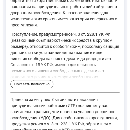
обратиться с ходатайствами о замене неотбытой части
наказания на принудительные работы либо об условно-
досрочном освобождении. Ключевое значение для
исчисления этих сроков имеет категория совершенного
преступления.
Преступление, предусмотренное ч. 3 ст. 228.1 УК РФ
(незаконный сбыт наркотических средств в крупном
размере), относится к особо тяжким, поскольку санкция
данной статьи устанавливает наказание в виде
лишения свободы на срок от десяти до двадцати лет.
Согласно ст. 15 УК РФ, именно длительность
возможного лишения свободы свыше десяти лет
относит это деяние к категории особо тяжких.
Показать полностью
"Часть 5 относит к особо тяжким преступлениям умышленн
—
Уголовный кодекс Российской Федерации, ст. 15
Право на замену неотбытой части наказания
принудительными работами (ИТР) возникнет у вас
значительно раньше, чем право на условно-досрочное
Категория преступления напрямую влияет на минимальную час
освобождение (УДО). Для особо тяжкого преступления,
предусмотренного ч. 3 ст. 228.1 УК РФ, обратиться с
"2. Неотбытая часть наказания может быть заменена более
ходатайством о замене на ИТР можно после