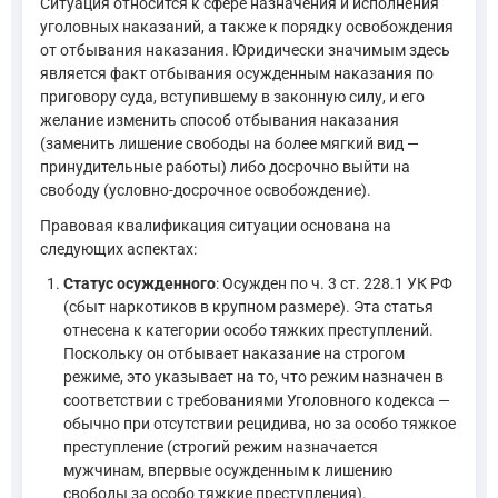
Ситуация относится к сфере назначения и исполнения
уголовных наказаний, а также к порядку освобождения
от отбывания наказания. Юридически значимым здесь
является факт отбывания осужденным наказания по
приговору суда, вступившему в законную силу, и его
желание изменить способ отбывания наказания
(заменить лишение свободы на более мягкий вид —
принудительные работы) либо досрочно выйти на
свободу (условно-досрочное освобождение).
Правовая квалификация ситуации основана на
следующих аспектах:
Статус осужденного
: Осужден по ч. 3 ст. 228.1 УК РФ
(сбыт наркотиков в крупном размере). Эта статья
отнесена к категории особо тяжких преступлений.
Поскольку он отбывает наказание на строгом
режиме, это указывает на то, что режим назначен в
соответствии с требованиями Уголовного кодекса —
обычно при отсутствии рецидива, но за особо тяжкое
преступление (строгий режим назначается
мужчинам, впервые осужденным к лишению
свободы за особо тяжкие преступления).