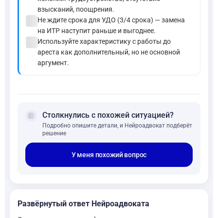
взысканий, поощрения.
check_circle
Не ждите срока для УДО (3/4 срока) — замена
на ИТР наступит раньше и выгоднее.
check_circle
Используйте характеристику с работы до
ареста как дополнительный, но не основной
аргумент.
forum
Столкнулись с похожей ситуацией?
Подробно опишите детали, и Нейроадвокат подберёт
решение
У меня похожий вопрос
Развёрнутый ответ Нейроадвоката