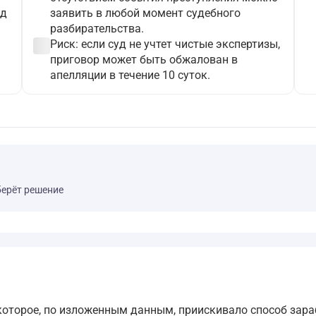
уд
заявить в любой момент судебного
разбирательства.
check_circle
Риск: если суд не учтет чистые экспертизы,
приговор может быть обжалован в
апелляции в течение 10 суток.
берёт решение
которое, по изложенным данным, приискивало способ зараб