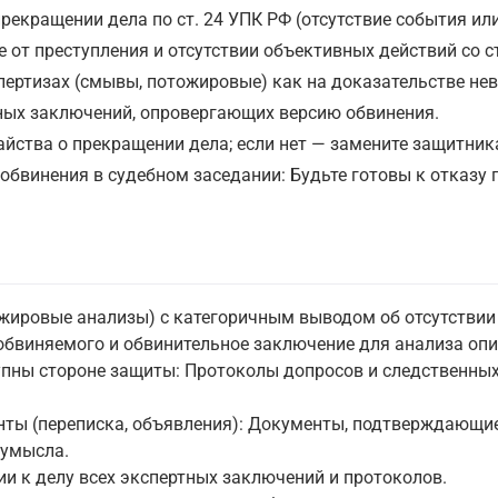
рекращении дела по ст. 24 УПК РФ (отсутствие события или
е от преступления и отсутствии объективных действий со 
пертизах (смывы, потожировые) как на доказательстве не
тных заключений, опровергающих версию обвинения.
айства о прекращении дела; если нет — замените защитник
обвинения в судебном заседании: Будьте готовы к отказу 
жировые анализы) с категоричным выводом об отсутствии 
обвиняемого и обвинительное заключение для анализа опи
упны стороне защиты: Протоколы допросов и следственн
нты (переписка, объявления): Документы, подтверждающие
 умысла.
и к делу всех экспертных заключений и протоколов.