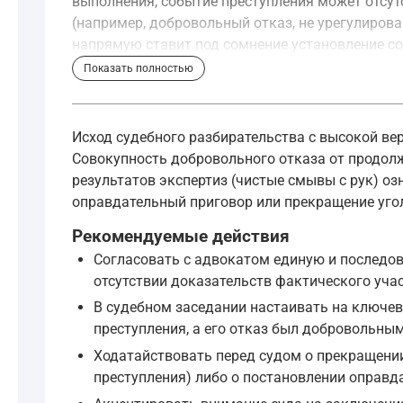
выполнения, событие преступления может отсут
(например, добровольный отказ, не урегулирова
напрямую ставит под сомнение установление со
Показать полностью
Статья 73 УПК РФ устанавливает обстоятель
—
Уголовно-процессуальный кодекс Российск
Исход судебного разбирательства с высокой ве
Совокупность добровольного отказа от продолж
Результаты смывов и потожировых анализов, не
результатов экспертиз (чистые смывы с рук) о
оправдательный приговор или прекращение уго
Доказательствами по уголовному делу явл
Рекомендуемые действия
В качестве доказательств допускаются:
Согласовать с адвокатом единую и последо
отсутствии доказательств фактического учас
показания подозреваемого, обвиняемого;
В судебном заседании настаивать на ключе
показания потерпевшего, свидетеля;
преступления, а его отказ был добровольным
заключение и показания эксперта;
Ходатайствовать перед судом о прекращении 
3.1) заключение и показания специалиста
преступления) либо о постановлении оправда
вещественные доказательства;