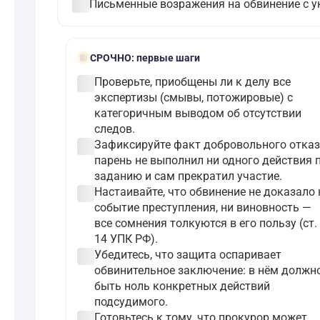
check_circle
Письменные возражения на обвинение с у
bolt
СРОЧНО:
первые шаги
check_circle
Проверьте, приобщены ли к делу все
экспертизы (смывы, потожировые) с
категоричным выводом об отсутствии
следов.
check_circle
Зафиксируйте факт добровольного отказ
парень не выполнил ни одного действия 
заданию и сам прекратил участие.
check_circle
Настаивайте, что обвинение не доказало 
событие преступления, ни виновность —
все сомнения толкуются в его пользу (ст.
14 УПК РФ).
check_circle
Убедитесь, что защита оспаривает
обвинительное заключение: в нём должн
быть ноль конкретных действий
подсудимого.
check_circle
Готовьтесь к тому, что прокурор может