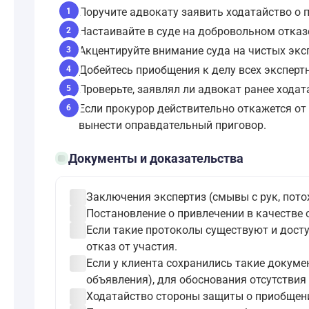
Поручите адвокату заявить ходатайство о п
1
Настаивайте в суде на добровольном отказ
2
Акцентируйте внимание суда на чистых экс
3
Добейтесь приобщения к делу всех экспер
4
Проверьте, заявлял ли адвокат ранее ходат
5
Если прокурор действительно откажется от 
6
вынести оправдательный приговор.
folder_open
Документы и доказательства
check_circle
Заключения экспертиз (смывы с рук, пото
check_circle
Постановление о привлечении в качестве 
check_circle
Если такие протоколы существуют и дост
отказ от участия.
check_circle
Если у клиента сохранились такие докуме
объявления), для обоснования отсутствия
check_circle
Ходатайство стороны защиты о приобщени