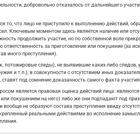
льности, добровольно отказалось от дальнейшего участия
 то, что лицо не приступило к выполнению действий, об
сел. Ключевым моментом здесь является наличие или отсу
жность продолжить участие, но по собственной воле прекр
ю ответственность за приготовление или покушение (за и
ав иного преступления).
к, потожировые следы), не выявившие каких-либо следов,
ужия и т.п.), в совокупности с отсутствием иных доказат
 ставят под сомнение доказанность самого факта участия
осом является правовая оценка действий лица: являются 
или покушением на него) либо же они подпадают под приз
ли вообще не образуют состава преступления ввиду отсутс
одкрепленный реальными действиями во исполнение замысл
упления.