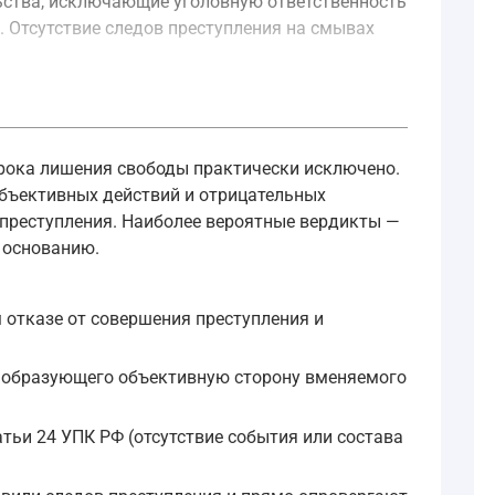
льства, исключающие уголовную ответственность
. Отсутствие следов преступления на смывах
ния, виновность, обстоятельства, исключающие преступно
срока лишения свободы практически исключено.
объективных действий и отрицательных
ми по делу. В силу ст. 74 УПК РФ доказательствами приз
 преступления. Наиболее вероятные вердикты —
 основанию.
 следователь, дознаватель в порядке, определенном насто
отказе от совершения преступления и
, образующего объективную сторону вменяемого
атьи 24 УПК РФ (отсутствие события или состава