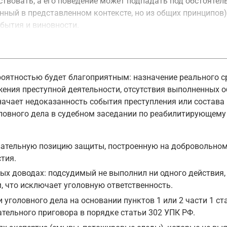
ствовать, а его поведение может подпадать под обстояте
нный в представленном контексте, но из общих принципов)
бытия и виновности.
ства, подлежащие доказыванию, включая событие преступле
ой Федерации, ст. 73
роятностью будет благоприятным: назначение реального 
ения преступной деятельности, отсутствия выполненных 
 выявившие следов преступления, являются доказательства
значает недоказанность события преступления или состава
ловного дела в судебном заседании по реабилитирующему
яются любые сведения, на основе которых суд, прокурор,
вательную позицию защиты, построенную на добровольном 
тия.
вых доводах: подсудимый не выполнил ни одного действия
, что исключает уголовную ответственность.
уголовного дела на основании пунктов 1 или 2 части 1 ст
;
тельного приговора в порядке статьи 302 УПК РФ.