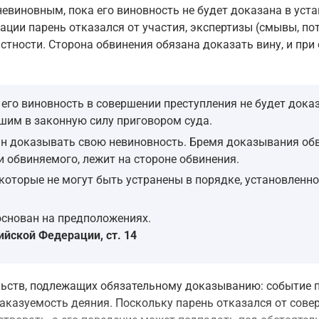
невиновным, пока его виновность не будет доказана в уст
уации парень отказался от участия, экспертизы (смывы, п
стности. Сторона обвинения обязана доказать вину, и при
его виновность в совершении преступления не будет док
шим в законную силу приговором суда.
н доказывать свою невиновность. Бремя доказывания обв
 обвиняемого, лежит на стороне обвинения.
 которые не могут быть устранены в порядке, установленн
основан на предположениях.
йской Федерации, ст. 14
льств, подлежащих обязательному доказыванию: событие пр
аказуемость деяния. Поскольку парень отказался от сове