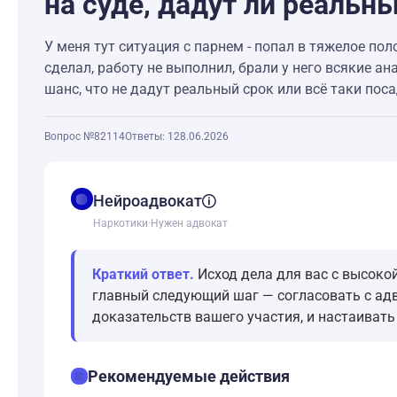
на суде, дадут ли реальн
У меня тут ситуация с парнем - попал в тяжелое поло
сделал, работу не выполнил, брали у него всякие ан
шанс, что не дадут реальный срок или всё таки пос
Вопрос №82114
Ответы: 1
28.06.2026
balance
Нейроадвокат
Наркотики
·
Нужен адвокат
Краткий ответ.
Исход дела для вас с высоко
главный следующий шаг — согласовать с адв
доказательств вашего участия, и настаивать
checklist
Рекомендуемые действия