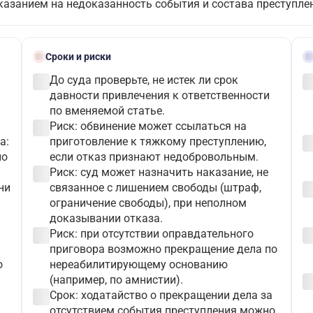
казанием на недоказанность события и состава преступле
schedule
gave
Сроки и риски
check_circle
check_c
До суда проверьте, не истек ли срок
давности привлечения к ответственности
по вменяемой статье.
check_circle
Риск: обвинение может ссылаться на
check_c
а:
приготовление к тяжкому преступлению,
по
если отказ признают недобровольным.
check_circle
Риск: суд может назначить наказание, не
check_c
ни
связанное с лишением свободы (штраф,
ограничение свободы), при неполном
доказывании отказа.
check_circle
check_c
Риск: при отсутствии оправдательного
приговора возможно прекращение дела по
о
нереабилитирующему основанию
check_c
(например, по амнистии).
check_circle
Срок: ходатайство о прекращении дела за
отсутствием события преступления можно