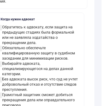
ния.
l
Когда нужен адвокат
ircle
Обратитесь к адвокату, если защита на
предыдущих стадиях была формальной
или не заявляла ходатайства о
прекращении дела.
ircle
Обязательно обеспечьте
квалифицированную защиту в судебном
заседании для минимизации рисков.
ircle
Выбирайте адвоката,
специализирующегося на делах данной
категории.
ircle
Без адвоката высок риск, что суд не учтет
добровольный отказ и отсутствие следов
преступления.
ircle
Грамотный защитник сможет добиться
прекращения дела или оправдательного
приговора.