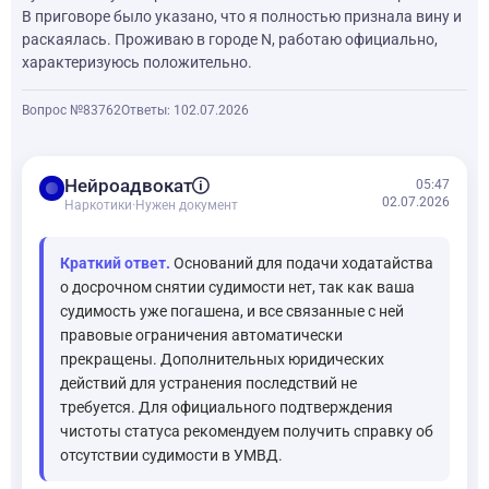
В приговоре было указано, что я полностью признала вину и
раскаялась. Проживаю в городе N, работаю официально,
характеризуюсь положительно.
Вопрос №83762
Ответы: 1
02.07.2026
balance
Нейроадвокат
05:47
02.07.2026
Наркотики
·
Нужен документ
Краткий ответ.
Оснований для подачи ходатайства
о досрочном снятии судимости нет, так как ваша
судимость уже погашена, и все связанные с ней
правовые ограничения автоматически
прекращены. Дополнительных юридических
действий для устранения последствий не
требуется. Для официального подтверждения
чистоты статуса рекомендуем получить справку об
отсутствии судимости в УМВД.