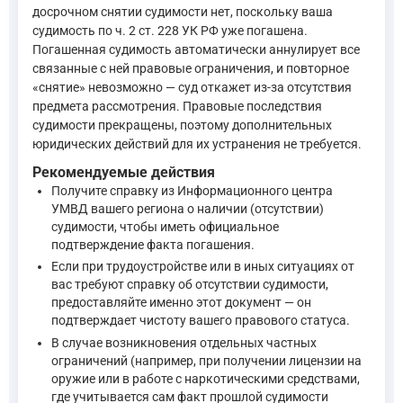
Процедура рассмотрения ходатайства о снятии судимости рег
досрочном снятии судимости нет, поскольку ваша
судимость по ч. 2 ст. 228 УК РФ уже погашена.
Погашенная судимость автоматически аннулирует все
Статья 399. Порядок разрешения вопросов, связанных с и
связанные с ней правовые ограничения, и повторное
Вопросы, связанные с исполнением приговора, рассмат
«снятие» невозможно — суд откажет из-за отсутствия
предмета рассмотрения. Правовые последствия
по ходатайству осужденного - в случаях, указанных в пу
судимости прекращены, поэтому дополнительных
—
Уголовно-процессуальный кодекс Российской Федера
юридических действий для их устранения не требуется.
Рекомендуемые действия
Получите справку из Информационного центра
Статья 400 УПК РФ устанавливает порядок рассмотрения хо
УМВД вашего региона о наличии (отсутствии)
—
Уголовно-процессуальный кодекс Российской Федерации
судимости, чтобы иметь официальное
подтверждение факта погашения.
Если при трудоустройстве или в иных ситуациях от
вас требуют справку об отсутствии судимости,
предоставляйте именно этот документ — он
подтверждает чистоту вашего правового статуса.
В случае возникновения отдельных частных
ограничений (например, при получении лицензии на
оружие или в работе с наркотическими средствами,
где учитывается сам факт прошлой судимости