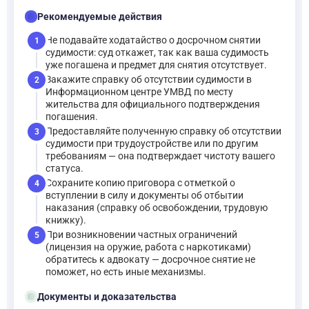
checklist
Рекомендуемые действия
Не подавайте ходатайство о досрочном снятии
1
судимости: суд откажет, так как ваша судимость
уже погашена и предмет для снятия отсутствует.
Закажите справку об отсутствии судимости в
2
Информационном центре УМВД по месту
жительства для официального подтверждения
погашения.
Предоставляйте полученную справку об отсутствии
3
судимости при трудоустройстве или по другим
требованиям — она подтверждает чистоту вашего
статуса.
Сохраните копию приговора с отметкой о
4
вступлении в силу и документы об отбытии
наказания (справку об освобождении, трудовую
книжку).
При возникновении частных ограничений
5
(лицензия на оружие, работа с наркотиками)
обратитесь к адвокату — досрочное снятие не
поможет, но есть иные механизмы.
folder_open
Документы и доказательства