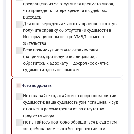
прекращено из-за отсутствия предмета спора,
что приведет к потере времени и судебных
расходов.
check_circle
Для подтверждения чистоты правового статуса
получите справку об отсутствии судимости в
Информационном центре УМВД по месту
жительства.
check_circle
Если возникнут частные ограничения
(например, при получении лицензии),
обратитесь к адвокату — досрочное снятие
судимости здесь не поможет.
block
Чего не делать
check_circle
Не подавайте ходатайство о досрочном снятии
судимости: ваша судимость уже погашена, и суд
откажет в рассмотрении из-за отсутствия
предмета спора.
check_circle
Не пытайтесь повторно обращаться в суд с тем
же требованием — это бесперспективно и