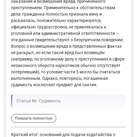
наказания и возмещения вреда, причиненного
преступлением. Применительно к обстоятельствам
дела: гражданка полностью признала вину и
раскаялась, положительно характеризуется,
официально трудоустроена, не привлекалась к
уголовной или административной ответственности —
эти данные свидетельствуют о безупречном поведении.
Вопрос о возмещении вреда в представленных фактах
не раскрыт, но если такой вред был возмещён
(например, по уголовному делу о преступлениях в сфере
незаконного оборота наркотиков обычно отсутствует
потерпевший), то условие части 5 могло бы считаться
выполненным. Однако, повторюсь, погашенная
судимость исключает предмет для снятия.
Статья 86. Судимость
Лицо, осужденное за совершение преступления, считается
Показать полностью
Если осужденный после отбытия наказания вел себя безупр
—
Уголовный кодекс Российской Федерации, ст. 86
Краткий итог: оснований для подачи ходатайства о