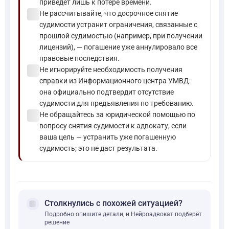
приведет лишь к потере времени.
check_circle
Не рассчитывайте, что досрочное снятие
судимости устранит ограничения, связанные с
прошлой судимостью (например, при получении
лицензий), — погашение уже аннулировало все
правовые последствия.
check_circle
Не игнорируйте необходимость получения
справки из Информационного центра УМВД:
она официально подтвердит отсутствие
судимости для предъявления по требованию.
check_circle
Не обращайтесь за юридической помощью по
вопросу снятия судимости к адвокату, если
ваша цель — устранить уже погашенную
судимость; это не даст результата.
forum
Столкнулись с похожей ситуацией?
Подробно опишите детали, и Нейроадвокат подберёт
решение