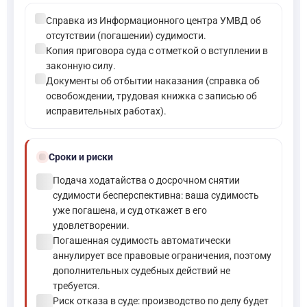
check_circle
Справка из Информационного центра УМВД об
отсутствии (погашении) судимости.
check_circle
Копия приговора суда с отметкой о вступлении в
законную силу.
check_circle
Документы об отбытии наказания (справка об
освобождении, трудовая книжка с записью об
исправительных работах).
schedule
Сроки и риски
check_circle
Подача ходатайства о досрочном снятии
судимости бесперспективна: ваша судимость
уже погашена, и суд откажет в его
удовлетворении.
check_circle
Погашенная судимость автоматически
аннулирует все правовые ограничения, поэтому
дополнительных судебных действий не
требуется.
check_circle
Риск отказа в суде: производство по делу будет