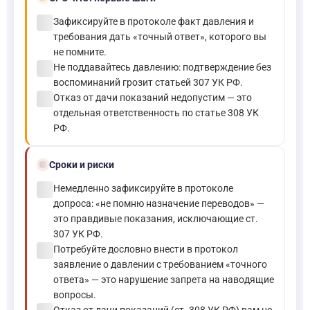
check_circle
Зафиксируйте в протоколе факт давления и
требования дать «точный ответ», которого вы
не помните.
check_circle
Не поддавайтесь давлению: подтверждение без
воспоминаний грозит статьей 307 УК РФ.
check_circle
Отказ от дачи показаний недопустим — это
отдельная ответственность по статье 308 УК
РФ.
schedule
Сроки и риски
check_circle
Немедленно зафиксируйте в протоколе
допроса: «не помню назначение переводов» —
это правдивые показания, исключающие ст.
307 УК РФ.
check_circle
Потребуйте дословно внести в протокол
заявление о давлении с требованием «точного
ответа» — это нарушение запрета на наводящие
вопросы.