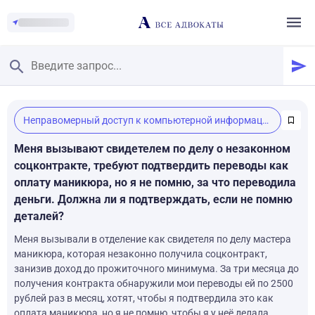
Главная
/
Неправомерный доступ к компьютерной информации
Смотреть заданные вопросы
/
Задать вопрос
Меня вызывают свидетелем по делу о незаконном
соцконтракте, требуют подтвердить переводы как
оплату маникюра, но я не помню, за что переводила
деньги. Должна ли я подтверждать, если не помню
деталей?
Меня вызывали в отделение как свидетеля по делу мастера
маникюра, которая незаконно получила соцконтракт,
занизив доход до прожиточного минимума. За три месяца до
получения контракта обнаружили мои переводы ей по 2500
рублей раз в месяц, хотят, чтобы я подтвердила это как
оплата маникюра, но я не помню, чтобы я у неё делала