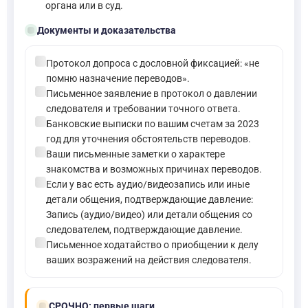
органа или в суд.
folder_open
Документы и доказательства
check_circle
Протокол допроса с дословной фиксацией: «не
помню назначение переводов».
check_circle
Письменное заявление в протокол о давлении
следователя и требовании точного ответа.
check_circle
Банковские выписки по вашим счетам за 2023
год для уточнения обстоятельств переводов.
check_circle
Ваши письменные заметки о характере
знакомства и возможных причинах переводов.
check_circle
Если у вас есть аудио/видеозапись или иные
детали общения, подтверждающие давление:
Запись (аудио/видео) или детали общения со
следователем, подтверждающие давление.
check_circle
Письменное ходатайство о приобщении к делу
ваших возражений на действия следователя.
bolt
СРОЧНО:
первые шаги