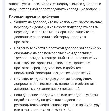
Примечание. Свидетель, потерпевший, эксперт, специал
оплаты услуг носит характер недопустимого давления и
—
Уголовный кодекс Российской Федерации
, ст. 307
нарушает прямой запрет задавать наводящие вопросы.
Рекомендуемые действия
Заявите на допросе, что вы не помните, за что именно
При этом ст. 308 УК РФ предусматривает ответственность за 
переводили деньги, и не можете подтвердить связь
переводов с оплатой маникюра. Настаивайте на
Статья 308. Отказ свидетеля или потерпевшего от дачи по
дословном занесении этой формулировки в
Отказ свидетеля или потерпевшего от дачи показаний ... 
протокол.
Примечание. Лицо не подлежит уголовной ответственности 
Потребуйте внести в протокол допроса заявление об
—
Уголовный кодекс Российской Федерации
, ст. 308
оказанном на вас психологическом давлении с
требованием дать конкретный ответ о назначении
платежей, которого вы не помните. Проверьте
Процедура допроса регламентирована ст. 189 УПК РФ. Следов
протокол перед подписанием и добейтесь
письменной фиксации всех ваших возражений.
Задавать наводящие вопросы запрещается. В остально
Пригласите адвоката для участия в следующем
допросе, чтобы исключить давление и обеспечить
Допрашиваемое лицо вправе пользоваться документам
законность фиксации ваших показаний.
Если свидетель явился на допрос с адвокатом, пригла
Если давление продолжится или перейдет в угрозы,
—
Уголовно-процессуальный кодекс Российской Феде
подайте жалобу на действия следователя
руководителю следственного органа, в прокуратуру
или в суд в порядке ст. 125 УПК РФ.
Согласно ст. 190 УПК РФ, ваши показания записываются от пе