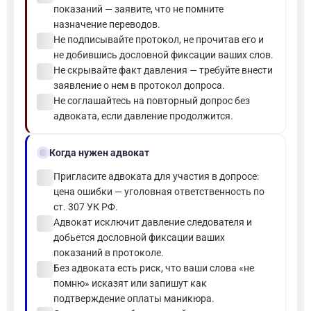
показаний — заявите, что не помните
назначение переводов.
check_circle
Не подписывайте протокол, не прочитав его и
не добившись дословной фиксации ваших слов.
check_circle
Не скрывайте факт давления — требуйте внести
заявление о нем в протокол допроса.
check_circle
Не соглашайтесь на повторный допрос без
адвоката, если давление продолжится.
gavel
Когда нужен адвокат
check_circle
Пригласите адвоката для участия в допросе:
цена ошибки — уголовная ответственность по
ст. 307 УК РФ.
check_circle
Адвокат исключит давление следователя и
добьется дословной фиксации ваших
показаний в протоколе.
check_circle
Без адвоката есть риск, что ваши слова «не
помню» исказят или запишут как
подтверждение оплаты маникюра.