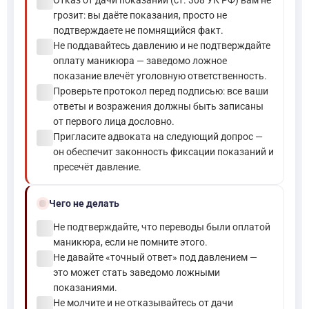
check_circle
Отказ от дачи показаний (ст. 308 УК РФ) вам не
грозит: вы даёте показания, просто не
подтверждаете не помнящийся факт.
check_circle
Не поддавайтесь давлению и не подтверждайте
оплату маникюра — заведомо ложное
показание влечёт уголовную ответственность.
check_circle
Проверьте протокол перед подписью: все ваши
ответы и возражения должны быть записаны
от первого лица дословно.
check_circle
Пригласите адвоката на следующий допрос —
он обеспечит законность фиксации показаний и
пресечёт давление.
block
Чего не делать
check_circle
Не подтверждайте, что переводы были оплатой
маникюра, если не помните этого.
check_circle
Не давайте «точный ответ» под давлением —
это может стать заведомо ложными
показаниями.
check_circle
Не молчите и не отказывайтесь от дачи