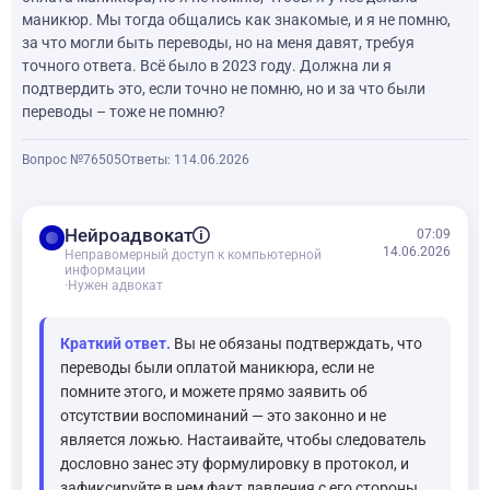
маникюр. Мы тогда общались как знакомые, и я не помню,
за что могли быть переводы, но на меня давят, требуя
точного ответа. Всё было в 2023 году. Должна ли я
подтвердить это, если точно не помню, но и за что были
переводы – тоже не помню?
Вопрос №76505
Ответы: 1
14.06.2026
balance
Нейроадвокат
07:09
14.06.2026
Неправомерный доступ к компьютерной
информации
·
Нужен адвокат
Краткий ответ.
Вы не обязаны подтверждать, что
переводы были оплатой маникюра, если не
помните этого, и можете прямо заявить об
отсутствии воспоминаний — это законно и не
является ложью. Настаивайте, чтобы следователь
дословно занес эту формулировку в протокол, и
зафиксируйте в нем факт давления с его стороны.