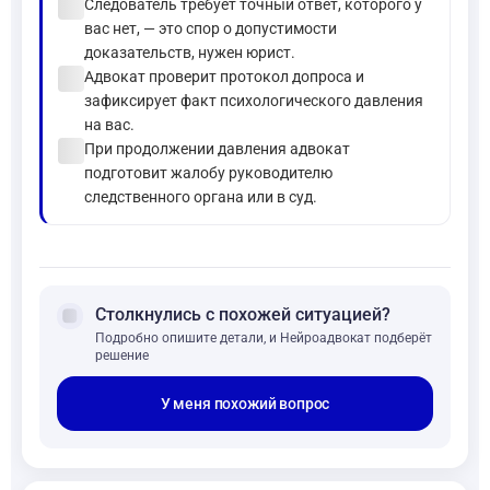
check_circle
Следователь требует точный ответ, которого у
вас нет, — это спор о допустимости
доказательств, нужен юрист.
check_circle
Адвокат проверит протокол допроса и
зафиксирует факт психологического давления
на вас.
check_circle
При продолжении давления адвокат
подготовит жалобу руководителю
следственного органа или в суд.
forum
Столкнулись с похожей ситуацией?
Подробно опишите детали, и Нейроадвокат подберёт
решение
У меня похожий вопрос