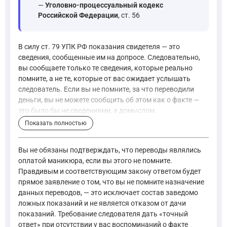
—
Уголовно-процессуальный кодекс
Российской Федерации
, ст. 56
В силу ст. 79 УПК РФ показания свидетеля — это
сведения, сообщенные им на допросе. Следовательно,
вы сообщаете только те сведения, которые реально
помните, а не те, которые от вас ожидает услышать
следователь. Если вы не помните, за что переводили
деньги, вы не можете сообщить об этом как о факте —
это было бы не сведениями, а домыслом.
Показать полностью
Показания свидетеля - сведения, сообщенные им на допр
—
Уголовно-процессуальный кодекс Российской Феде
Вы не обязаны подтверждать, что переводы являлись
оплатой маникюра, если вы этого не помните.
Правдивым и соответствующим закону ответом будет
Ключевое значение имеет ст. 307 УК РФ, устанавливающая от
прямое заявление о том, что вы не помните назначение
данных переводов, — это исключает состав заведомо
ложных показаний и не является отказом от дачи
Статья 307. Заведомо ложные показание, заключение эксп
показаний. Требование следователя дать «точный
Заведомо ложные показание свидетеля, потерпевшего ли
ответ» при отсутствии у вас воспоминаний о факте