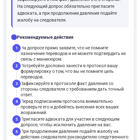
На следующий допрос обязательно пригласите
адвоката, а при продолжении давления подайте
жалобу на следователя.
checklist
Рекомендуемые действия
На допросе прямо заявите, что не помните
1
назначение переводов и не можете подтвердить их
связь с маникюром.
Потребуйте дословно занести в протокол вашу
2
формулировку о том, что вы не помните цель
переводов.
Зафиксируйте в протоколе факт давления со
3
стороны следователя с требованием дать точный
ответ.
Перед подписанием протокола внимательно
4
проверьте его и добейтесь внесения всех ваших
возражений.
Пригласите адвоката для участия в следующем
5
допросе, чтобы исключить давление на вас.
При продолжении давления подайте жалобу на
6
действия следователя руководителю следственного