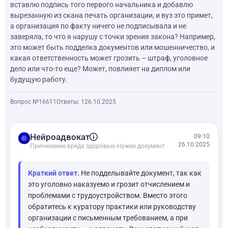
вставлю подпись того первого начальника и добавлю
вырезанную из скана печать организации, и вуз это примет,
а организация по факту ничего не подписывала и не
заверяла, то что я нарушу с точки зрения закона? Например,
это может быть подделка документов или мошенничество, и
какая ответственность может грозить – штраф, уголовное
дело или что-то еще? Может, повлияет на диплом или
будущую работу.
Вопрос №16611
Ответы: 1
26.10.2025
balance
Нейроадвокат
09:10
26.10.2025
Причинение вреда здоровью
·
Нужен документ
Краткий ответ.
Не подделывайте документ, так как
это уголовно наказуемо и грозит отчислением и
проблемами с трудоустройством. Вместо этого
обратитесь к куратору практики или руководству
организации с письменным требованием, а при