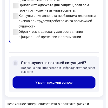
check_circle
Привлеките адвоката для защиты, если вам
грозит отчисление из университета.
check_circle
Консультация адвоката необходима для оценки
рисков при трудоустройстве из-за возможной
судимости.
check_circle
Обратитесь к адвокату для составления
официальной претензии к организации.
forum
Столкнулись с похожей ситуацией?
Подробно опишите детали, и Нейроадвокат подберёт
решение
У меня похожий вопрос
Незаконное завершение отчета о практике: риски и