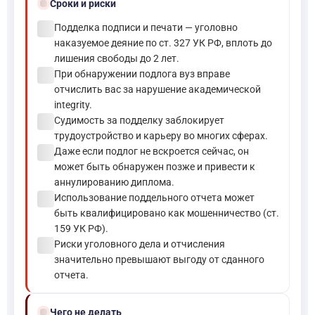
schedule
Сроки и риски
check_circle
Подделка подписи и печати — уголовно
наказуемое деяние по ст. 327 УК РФ, вплоть до
лишения свободы до 2 лет.
check_circle
При обнаружении подлога вуз вправе
отчислить вас за нарушение академической
integrity.
check_circle
Судимость за подделку заблокирует
трудоустройство и карьеру во многих сферах.
check_circle
Даже если подлог не вскроется сейчас, он
может быть обнаружен позже и привести к
аннулированию диплома.
check_circle
Использование поддельного отчета может
быть квалифицировано как мошенничество (ст.
159 УК РФ).
check_circle
Риски уголовного дела и отчисления
значительно превышают выгоду от сданного
отчета.
block
Чего не делать