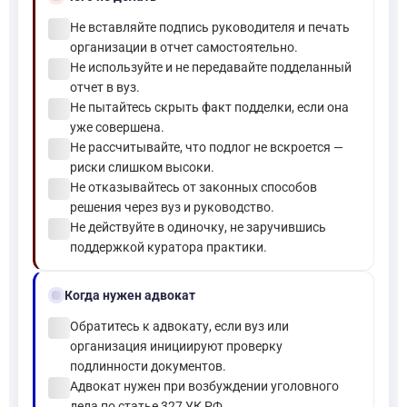
check_circle
Не вставляйте подпись руководителя и печать
организации в отчет самостоятельно.
check_circle
Не используйте и не передавайте подделанный
отчет в вуз.
check_circle
Не пытайтесь скрыть факт подделки, если она
уже совершена.
check_circle
Не рассчитывайте, что подлог не вскроется —
риски слишком высоки.
check_circle
Не отказывайтесь от законных способов
решения через вуз и руководство.
check_circle
Не действуйте в одиночку, не заручившись
поддержкой куратора практики.
gavel
Когда нужен адвокат
check_circle
Обратитесь к адвокату, если вуз или
организация инициируют проверку
подлинности документов.
check_circle
Адвокат нужен при возбуждении уголовного
дела по статье 327 УК РФ.