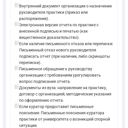
check_circle
Внутренний документ организации о назначении
руководителя практики (приказ или
распоряжение).
check_circle
Электронная версия отчета по практике с
внесенной подписью и печатью (как
вещественное доказательство).
check_circle
Если наличие письменного отказа или переписки:
Письменный отказ нового руководителя
подписать отчет (при наличии, либо скриншоты
переписки).
check_circle
Письменное обращение к руководству
организации с требованием урегулировать
вопрос подписания отчета.
check_circle
Документы из вуза: направление на практику,
договор с организацией, методические указания
по оформлению отчета.
check_circle
Если куратор предоставит письменные
пояснения: Письменные пояснения куратора
практики от университета о возникшей спорной
ситуации.