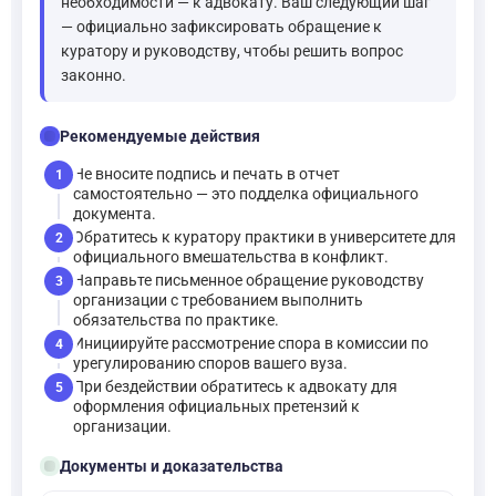
необходимости — к адвокату. Ваш следующий шаг
— официально зафиксировать обращение к
куратору и руководству, чтобы решить вопрос
законно.
checklist
Рекомендуемые действия
Не вносите подпись и печать в отчет
1
самостоятельно — это подделка официального
документа.
Обратитесь к куратору практики в университете для
2
официального вмешательства в конфликт.
Направьте письменное обращение руководству
3
организации с требованием выполнить
обязательства по практике.
Инициируйте рассмотрение спора в комиссии по
4
урегулированию споров вашего вуза.
При бездействии обратитесь к адвокату для
5
оформления официальных претензий к
организации.
folder_open
Документы и доказательства