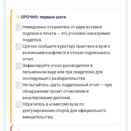
bolt
СРОЧНО:
первые шаги
check_circle
Немедленно откажитесь от идеи вставки
подписи и печати — это уголовно наказуемая
подделка.
check_circle
Срочно сообщите куратору практики в вузе о
возникшем конфликте и отказе подписывать
отчет.
check_circle
Зафиксируйте отказ руководителя в
письменном виде или при свидетелях для
последующего разбирательства.
check_circle
Не пытайтесь сдать подделанный отчет — при
обнаружении грозит отчисление и
аннулирование диплома.
check_circle
Обратитесь в комиссию вуза по
урегулированию споров для официального
вмешательства.