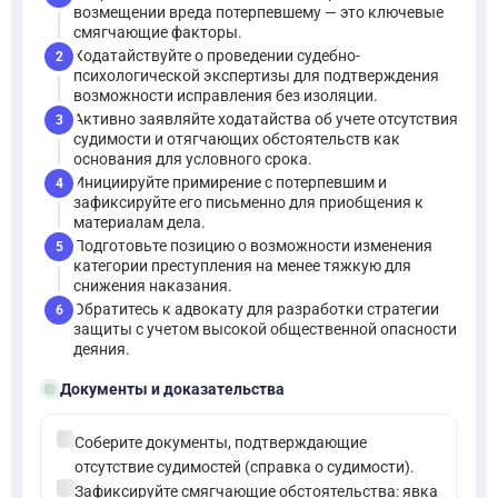
возмещении вреда потерпевшему — это ключевые
смягчающие факторы.
Ходатайствуйте о проведении судебно-
2
психологической экспертизы для подтверждения
возможности исправления без изоляции.
Активно заявляйте ходатайства об учете отсутствия
3
судимости и отягчающих обстоятельств как
основания для условного срока.
Инициируйте примирение с потерпевшим и
4
зафиксируйте его письменно для приобщения к
материалам дела.
Подготовьте позицию о возможности изменения
5
категории преступления на менее тяжкую для
снижения наказания.
Обратитесь к адвокату для разработки стратегии
6
защиты с учетом высокой общественной опасности
деяния.
folder_open
Документы и доказательства
check_circle
Соберите документы, подтверждающие
отсутствие судимостей (справка о судимости).
check_circle
Зафиксируйте смягчающие обстоятельства: явка