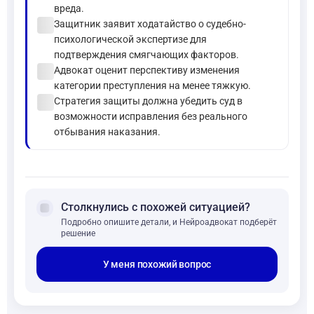
вреда.
check_circle
Защитник заявит ходатайство о судебно-
психологической экспертизе для
подтверждения смягчающих факторов.
check_circle
Адвокат оценит перспективу изменения
категории преступления на менее тяжкую.
check_circle
Стратегия защиты должна убедить суд в
возможности исправления без реального
отбывания наказания.
forum
Столкнулись с похожей ситуацией?
Подробно опишите детали, и Нейроадвокат подберёт
решение
У меня похожий вопрос