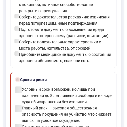
с повинной, активное способствование
раскрытию преступления.
check_circle
Соберите доказательства раскаяния: извинения
перед потерпевшим, иные подтверждения.
check_circle
Подготовьте документы о возмещении вреда
здоровью потерпевшему (расписки, квитанции).
check_circle
Соберите положительные характеристики с
места работы, жительства, от соседей.
check_circle
Приобщите медицинские документы о состоянии
здоровья обвиняемого, если они есть.
schedule
Сроки и риски
check_circle
Условный срок возможен, но лишь при
назначении до 8 лет лишения свободы и выводе
суда об исправлении без изоляции.
check_circle
Главный риск — высокая общественная
опасность покушения на убийство, что снижает
шансы на условное осуждение.
Отсутствие судимостей и раскаяние —