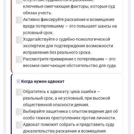
check_circle
ключевые смягчающие факторы, которые суд
обязан учесть.
check_circle
Активно фиксируйте раскаяние и возмещение
вреда потерпевшему — это повышает шансы на
условный срок.
check_circle
Ходатайствуйте о судебно-психологической
экспертизе для подтверждения возможности
исправления без реального срока.
check_circle
Рассмотрите примирение с потерпевшим — это
весомое смягчающее обстоятельство для суда.
gavel
Когда нужен адвокат
check_circle
Обратитесь к адвокату: цена ошибки —
реальный срок, а не условный, при высокой
общественной опасности деяния.
check_circle
Выбирайте защитника с опытом ведения дел об
особо тяжких преступлениях против личности.
check_circle
Адвокат поможет собрать и представить суду
доказательства раскаяния и возмещения