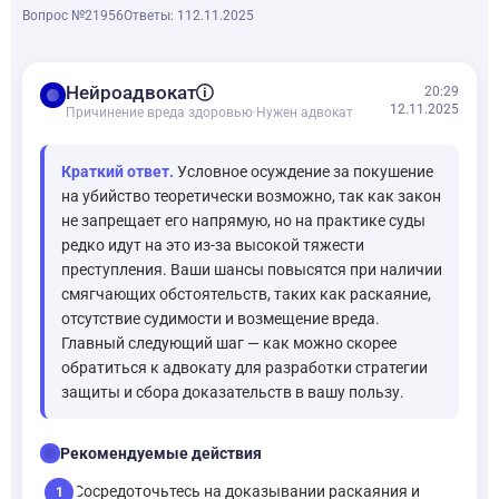
Вопрос №21956
Ответы: 1
12.11.2025
balance
Нейроадвокат
20:29
12.11.2025
Причинение вреда здоровью
·
Нужен адвокат
Краткий ответ.
Условное осуждение за покушение
на убийство теоретически возможно, так как закон
не запрещает его напрямую, но на практике суды
редко идут на это из-за высокой тяжести
преступления. Ваши шансы повысятся при наличии
смягчающих обстоятельств, таких как раскаяние,
отсутствие судимости и возмещение вреда.
Главный следующий шаг — как можно скорее
обратиться к адвокату для разработки стратегии
защиты и сбора доказательств в вашу пользу.
checklist
Рекомендуемые действия
Сосредоточьтесь на доказывании раскаяния и
1