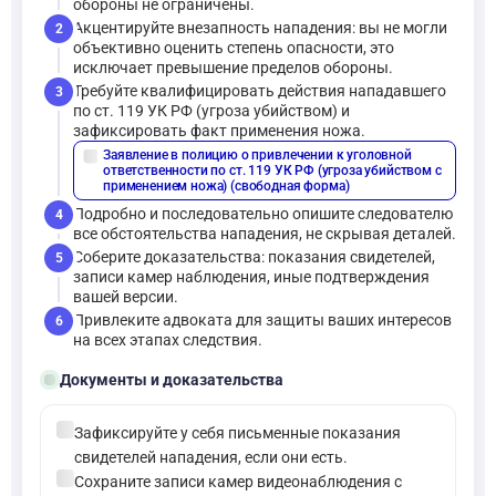
обороны не ограничены.
Акцентируйте внезапность нападения: вы не могли
2
объективно оценить степень опасности, это
исключает превышение пределов обороны.
Требуйте квалифицировать действия нападавшего
3
по ст. 119 УК РФ (угроза убийством) и
зафиксировать факт применения ножа.
Заявление в полицию о привлечении к уголовной
description
ответственности по ст. 119 УК РФ (угроза убийством с
применением ножа) (свободная форма)
Подробно и последовательно опишите следователю
4
все обстоятельства нападения, не скрывая деталей.
Соберите доказательства: показания свидетелей,
5
записи камер наблюдения, иные подтверждения
вашей версии.
Привлеките адвоката для защиты ваших интересов
6
на всех этапах следствия.
folder_open
Документы и доказательства
check_circle
Зафиксируйте у себя письменные показания
свидетелей нападения, если они есть.
check_circle
Сохраните записи камер видеонаблюдения с