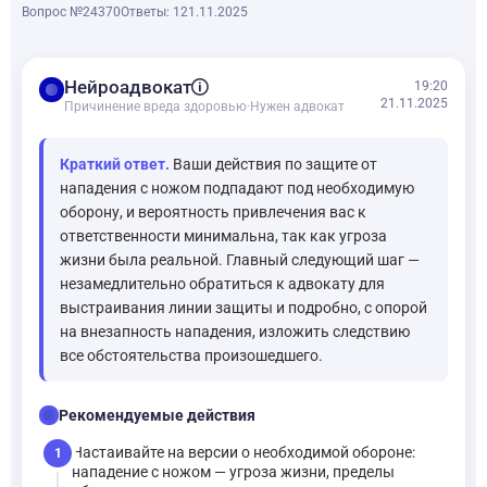
Вопрос №24370
Ответы: 1
21.11.2025
balance
Нейроадвокат
19:20
21.11.2025
Причинение вреда здоровью
·
Нужен адвокат
Краткий ответ.
Ваши действия по защите от
нападения с ножом подпадают под необходимую
оборону, и вероятность привлечения вас к
ответственности минимальна, так как угроза
жизни была реальной. Главный следующий шаг —
незамедлительно обратиться к адвокату для
выстраивания линии защиты и подробно, с опорой
на внезапность нападения, изложить следствию
все обстоятельства произошедшего.
checklist
Рекомендуемые действия
Настаивайте на версии о необходимой обороне:
1
нападение с ножом — угроза жизни, пределы