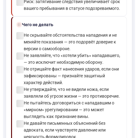
check_circle
Риск: затягивание следствия увеличивает срок
вашего пребывания в статусе подозреваемого.
block
Чего не делать
check_circle
Не скрывайте обстоятельства нападения и не
меняйте показания — это подорвёт доверие к
версии о самообороне.
check_circle
Не заявляйте, что «хотели убить» нападавшего,
— это исключит необходимую оборону.
check_circle
Не отрицайте факт нанесения ударов, если они
зафиксированы — признайте защитный
характер действий.
check_circle
Не утверждайте, что не видели ножа, если
заявляли об угрозе жизни — это противоречие.
check_circle
Не пытайтесь договориться с нападавшим о
«мирном» урегулировании — это может
выглядеть как признание вины.
check_circle
Не давайте письменных объяснений без
адвоката, если чувствуете давление или
неясность формулировок.