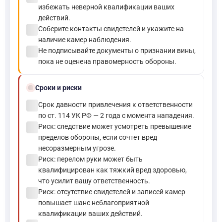
избежать неверной квалификации ваших
действий.
check_circle
Соберите контакты свидетелей и укажите на
наличие камер наблюдения.
check_circle
Не подписывайте документы о признании вины,
пока не оценена правомерность обороны.
schedule
Сроки и риски
check_circle
Срок давности привлечения к ответственности
по ст. 114 УК РФ — 2 года с момента нападения.
check_circle
Риск: следствие может усмотреть превышение
пределов обороны, если сочтет вред
несоразмерным угрозе.
check_circle
Риск: перелом руки может быть
квалифицирован как тяжкий вред здоровью,
что усилит вашу ответственность.
check_circle
Риск: отсутствие свидетелей и записей камер
повышает шанс неблагоприятной
квалификации ваших действий.