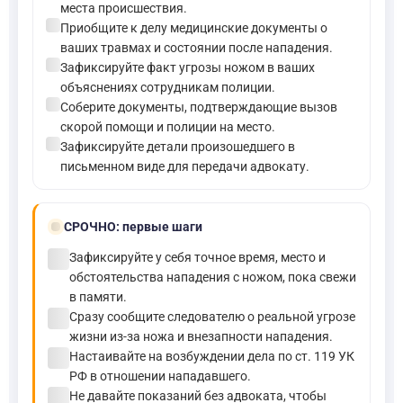
места происшествия.
check_circle
Приобщите к делу медицинские документы о
ваших травмах и состоянии после нападения.
check_circle
Зафиксируйте факт угрозы ножом в ваших
объяснениях сотрудникам полиции.
check_circle
Соберите документы, подтверждающие вызов
скорой помощи и полиции на место.
check_circle
Зафиксируйте детали произошедшего в
письменном виде для передачи адвокату.
bolt
СРОЧНО:
первые шаги
check_circle
Зафиксируйте у себя точное время, место и
обстоятельства нападения с ножом, пока свежи
в памяти.
check_circle
Сразу сообщите следователю о реальной угрозе
жизни из-за ножа и внезапности нападения.
check_circle
Настаивайте на возбуждении дела по ст. 119 УК
РФ в отношении нападавшего.
check_circle
Не давайте показаний без адвоката, чтобы