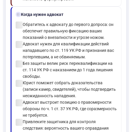
gavel
Когда нужен адвокат
check_circle
Обратитесь к адвокату до первого допроса: он
обеспечит правильную фиксацию ваших
показаний о внезапности и угрозе ножом.
check_circle
Адвокат нужен для квалификации действий
нападавшего по ст. 119 УК РФ и признания вас
потерпевшим, а не обвиняемым.
check_circle
Без защиты велик риск переквалификации на
ст. 114 УК РФ с наказанием до 1 года лишения
свободы.
check_circle
Юрист поможет собрать доказательства
(записи камер, свидетелей), чтобы подтвердить
неожиданность нападения.
check_circle
Адвокат выстроит позицию о правомерности
обороны по ч. 1 ст. 37 УК РФ, где соразмерность
не требуется.
check_circle
Привлеките защитника для контроля
следствия: вероятность вашего оправдания