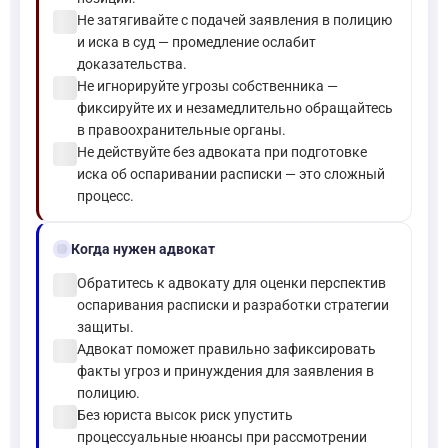
check_circle
Не затягивайте с подачей заявления в полицию
и иска в суд — промедление ослабит
доказательства.
check_circle
Не игнорируйте угрозы собственника —
фиксируйте их и незамедлительно обращайтесь
в правоохранительные органы.
check_circle
Не действуйте без адвоката при подготовке
иска об оспаривании расписки — это сложный
процесс.
gavel
Когда нужен адвокат
check_circle
Обратитесь к адвокату для оценки перспектив
оспаривания расписки и разработки стратегии
защиты.
check_circle
Адвокат поможет правильно зафиксировать
факты угроз и принуждения для заявления в
полицию.
check_circle
Без юриста высок риск упустить
процессуальные нюансы при рассмотрении