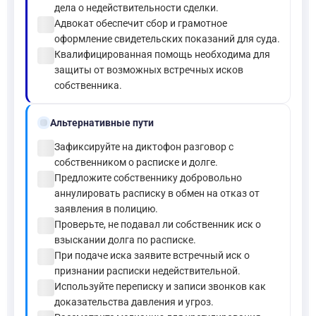
дела о недействительности сделки.
check_circle
Адвокат обеспечит сбор и грамотное
оформление свидетельских показаний для суда.
check_circle
Квалифицированная помощь необходима для
защиты от возможных встречных исков
собственника.
alt_route
Альтернативные пути
check_circle
Зафиксируйте на диктофон разговор с
собственником о расписке и долге.
check_circle
Предложите собственнику добровольно
аннулировать расписку в обмен на отказ от
заявления в полицию.
check_circle
Проверьте, не подавал ли собственник иск о
взыскании долга по расписке.
check_circle
При подаче иска заявите встречный иск о
признании расписки недействительной.
check_circle
Используйте переписку и записи звонков как
доказательства давления и угроз.