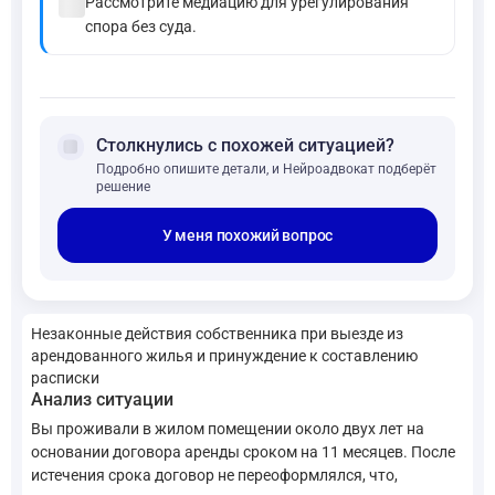
check_circle
Рассмотрите медиацию для урегулирования
спора без суда.
forum
Столкнулись с похожей ситуацией?
Подробно опишите детали, и Нейроадвокат подберёт
решение
У меня похожий вопрос
Незаконные действия собственника при выезде из
арендованного жилья и принуждение к составлению
расписки
Анализ ситуации
Вы проживали в жилом помещении около двух лет на
основании договора аренды сроком на 11 месяцев. После
истечения срока договор не переоформлялся, что,