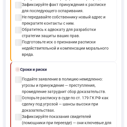
check_circle
Зафиксируйте факт принуждения к расписке
для последующего оспаривания.
check_circle
Не передавайте собственнику новый адрес и
прекратите контакты с ним.
check_circle
Обратитесь к адвокату для разработки
стратегии защиты ваших прав.
check_circle
Подготовьте иск о признании расписки
недействительной и компенсации морального
вреда.
schedule
Сроки и риски
check_circle
Подайте заявление в полицию немедленно:
угрозы и принуждение — преступления,
промедление затруднит сбор доказательств.
check_circle
Оспорьте расписку в суде по ст. 179 ГК РФ как
сделку под угрозой — шансы высоки при
доказательствах.
check_circle
Зафиксируйте показания свидетелей
(помощники при переезде) — они ключевые для