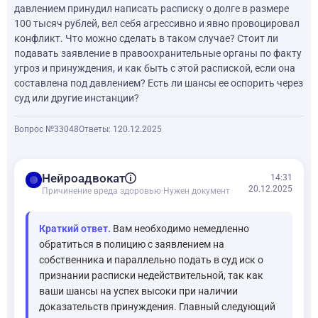
давлением принудил написать расписку о долге в размере
100 тысяч рублей, вел себя агрессивно и явно провоцировал
конфликт. Что можно сделать в таком случае? Стоит ли
подавать заявление в правоохранительные органы по факту
угроз и принуждения, и как быть с этой распиской, если она
составлена под давлением? Есть ли шансы ее оспорить через
суд или другие инстанции?
Вопрос №33048
Ответы: 1
20.12.2025
balance
Нейроадвокат
14:31
20.12.2025
Причинение вреда здоровью
·
Нужен документ
Краткий ответ.
Вам необходимо немедленно
обратиться в полицию с заявлением на
собственника и параллельно подать в суд иск о
признании расписки недействительной, так как
ваши шансы на успех высоки при наличии
доказательств принуждения. Главный следующий