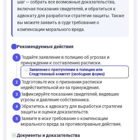
шаг — собрать все возможные доказательства,
включая показания свидетелей, и обратиться к
адвокату для разработки стратегии защиты. Также
вы можете заявить в суде требование о
компенсации морального вреда.
checklist
Рекомендуемые действия
Подайте заявление в полицию об угрозах и
1
принуждении к составлению расписки.
Заявление о преступлении в полицию или
description
Следственный комитет (свободная форма)
Подготовьте иск о признании расписки
2
недействительной из-за принуждения.
Зафиксируйте показания свидетелей, видевших
3
угрозы и давление собственника.
Обратитесь к адвокату для выработки стратегии
4
защиты и оценки доказательств.
Заявите в иске требование о компенсации
5
морального вреда за противоправные действия.
folder_open
Документы и доказательства