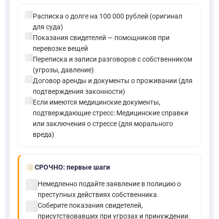
check_circle
Расписка о долге на 100 000 рублей (оригинал
для суда)
check_circle
Показания свидетелей — помощников при
перевозке вещей
check_circle
Переписка и записи разговоров с собственником
(угрозы, давление)
check_circle
Договор аренды и документы о проживании (для
подтверждения законности)
check_circle
Если имеются медицинские документы,
подтверждающие стресс: Медицинские справки
или заключения о стрессе (для морального
вреда)
bolt
СРОЧНО:
первые шаги
check_circle
Немедленно подайте заявление в полицию о
преступных действиях собственника.
check_circle
Соберите показания свидетелей,
присутствовавших при угрозах и принуждении.