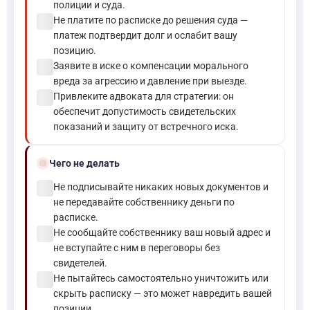
полиции и суда.
check_circle
Не платите по расписке до решения суда —
платеж подтвердит долг и ослабит вашу
позицию.
check_circle
Заявите в иске о компенсации морального
вреда за агрессию и давление при выезде.
check_circle
Привлеките адвоката для стратегии: он
обеспечит допустимость свидетельских
показаний и защиту от встречного иска.
block
Чего не делать
check_circle
Не подписывайте никаких новых документов и
не передавайте собственнику деньги по
расписке.
check_circle
Не сообщайте собственнику ваш новый адрес и
не вступайте с ним в переговоры без
свидетелей.
check_circle
Не пытайтесь самостоятельно уничтожить или
скрыть расписку — это может навредить вашей
позиции.