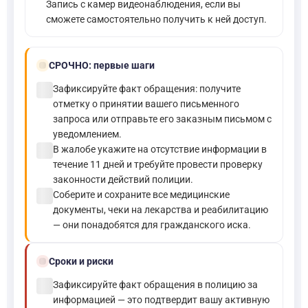
Запись с камер видеонаблюдения, если вы
сможете самостоятельно получить к ней доступ.
bolt
СРОЧНО:
первые шаги
check_circle
Зафиксируйте факт обращения: получите
отметку о принятии вашего письменного
запроса или отправьте его заказным письмом с
уведомлением.
check_circle
В жалобе укажите на отсутствие информации в
течение 11 дней и требуйте провести проверку
законности действий полиции.
check_circle
Соберите и сохраните все медицинские
документы, чеки на лекарства и реабилитацию
— они понадобятся для гражданского иска.
schedule
Сроки и риски
check_circle
Зафиксируйте факт обращения в полицию за
информацией — это подтвердит вашу активную