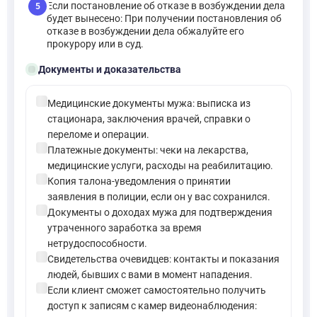
Если постановление об отказе в возбуждении дела
5
будет вынесено: При получении постановления об
отказе в возбуждении дела обжалуйте его
прокурору или в суд.
folder_open
Документы и доказательства
check_circle
Медицинские документы мужа: выписка из
стационара, заключения врачей, справки о
переломе и операции.
check_circle
Платежные документы: чеки на лекарства,
медицинские услуги, расходы на реабилитацию.
check_circle
Копия талона-уведомления о принятии
заявления в полиции, если он у вас сохранился.
check_circle
Документы о доходах мужа для подтверждения
утраченного заработка за время
нетрудоспособности.
check_circle
Свидетельства очевидцев: контакты и показания
людей, бывших с вами в момент нападения.
check_circle
Если клиент сможет самостоятельно получить
доступ к записям с камер видеонаблюдения: