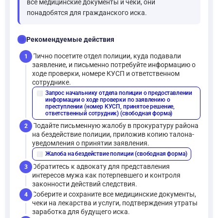
все медицинские документы и чеки, они
понадобятся для гражданского иска.
checklist
Рекомендуемые действия
Лично посетите отдел полиции, куда подавали
1
заявление, и письменно потребуйте информацию о
ходе проверки, номере КУСП и ответственном
сотруднике.
Запрос начальнику отдела полиции о предоставлении
description
информации о ходе проверки по заявлению о
преступлении (номер КУСП, принятое решение,
ответственный сотрудник) (свободная форма)
Подайте письменную жалобу в прокуратуру района
2
на бездействие полиции, приложив копию талона-
уведомления о принятии заявления.
Жалоба на бездействие полиции (свободная форма)
description
Обратитесь к адвокату для представления
3
интересов мужа как потерпевшего и контроля
законности действий следствия.
Соберите и сохраните все медицинские документы,
4
чеки на лекарства и услуги, подтверждения утраты
заработка для будущего иска.