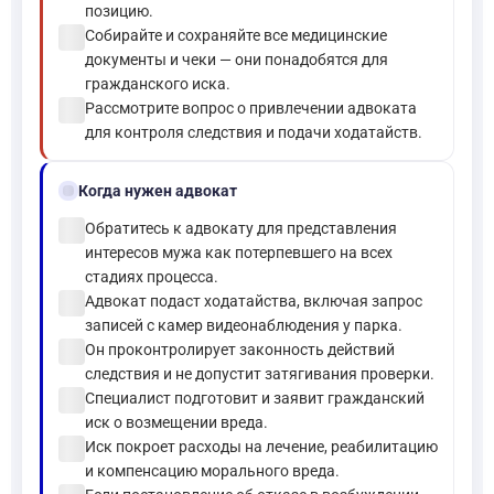
позицию.
check_circle
Собирайте и сохраняйте все медицинские
документы и чеки — они понадобятся для
гражданского иска.
check_circle
Рассмотрите вопрос о привлечении адвоката
для контроля следствия и подачи ходатайств.
gavel
Когда нужен адвокат
check_circle
Обратитесь к адвокату для представления
интересов мужа как потерпевшего на всех
стадиях процесса.
check_circle
Адвокат подаст ходатайства, включая запрос
записей с камер видеонаблюдения у парка.
check_circle
Он проконтролирует законность действий
следствия и не допустит затягивания проверки.
check_circle
Специалист подготовит и заявит гражданский
иск о возмещении вреда.
check_circle
Иск покроет расходы на лечение, реабилитацию
и компенсацию морального вреда.