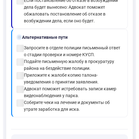
check_circle
Если постановление об отказе в возбуждении
дела будет вынесено: Адвокат поможет
обжаловать постановление об отказе в
возбуждении дела, если оно будет.
alt_route
Альтернативные пути
check_circle
Запросите в отделе полиции письменный ответ
о стадии проверки и номере КУСП.
check_circle
Подайте письменную жалобу в прокуратуру
района на бездействие полиции.
check_circle
Приложите к жалобе копию талона-
уведомления о принятии заявления.
check_circle
Адвокат поможет истребовать записи камер
видеонаблюдения у парка.
check_circle
Соберите чеки на лечение и документы об
утрате заработка для иска.