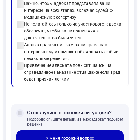
check_circle
Важно, чтобы адвокат представлял ваши
интересы на всех этапах, включая судебно-
медицинскую экспертизу.
check_circle
Не полагайтесь только на участкового: адвокат
обеспечит, чтобы ваши показания и
доказательства были учтены.
check_circle
Адвокат разъяснит вам ваши права как
потерпевшему и поможет обжаловать любые
незаконные решения.
check_circle
Привлечение адвоката повысит шансы на
справедливое наказание отца, даже если вред
будет признан легким.
forum
Столкнулись с похожей ситуацией?
Подробно опишите детали, и Нейроадвокат подберёт
решение
У меня похожий вопрос