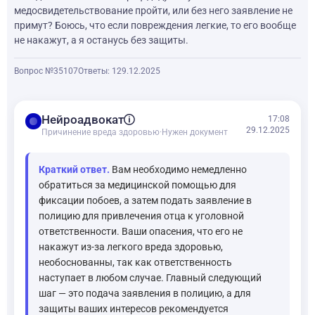
медосвидетельствование пройти, или без него заявление не
примут? Боюсь, что если повреждения легкие, то его вообще
не накажут, а я останусь без защиты.
Вопрос №35107
Ответы: 1
29.12.2025
balance
Нейроадвокат
17:08
29.12.2025
Причинение вреда здоровью
·
Нужен документ
Краткий ответ.
Вам необходимо немедленно
обратиться за медицинской помощью для
фиксации побоев, а затем подать заявление в
полицию для привлечения отца к уголовной
ответственности. Ваши опасения, что его не
накажут из-за легкого вреда здоровью,
необоснованны, так как ответственность
наступает в любом случае. Главный следующий
шаг — это подача заявления в полицию, а для
защиты ваших интересов рекомендуется