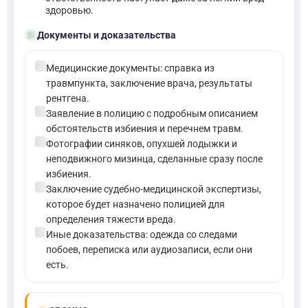
здоровью.
folder_open
Документы и доказательства
check_circle
Медицинские документы: справка из
травмпункта, заключение врача, результаты
рентгена.
check_circle
Заявление в полицию с подробным описанием
обстоятельств избиения и перечнем травм.
check_circle
Фотографии синяков, опухшей лодыжки и
неподвижного мизинца, сделанные сразу после
избиения.
check_circle
Заключение судебно-медицинской экспертизы,
которое будет назначено полицией для
определения тяжести вреда.
check_circle
Иные доказательства: одежда со следами
побоев, переписка или аудиозаписи, если они
есть.