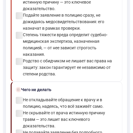
истинную причину — это ключевое
доказательство.
check_circle
Подайте заявление в полицию сразу, не
дожидаясь медосвидетельствования: его
назначат в рамках проверки.
check_circle
Степень тяжести вреда определит судебно-
медицинская экспертиза, назначенная
полицией, — от нее зависит строгость
наказания.
check_circle
Родство с обидчиком не лишает вас права на
защиту: закон гарантирует ее независимо от
степени родства.
block
Чего не делать
check_circle
Не откладывайте обращение к врачу и в
полицию, надеясь, что всё заживёт само.
check_circle
Не скрывайте от врача истинную причину
травм — это лишит вас ключевого
доказательства.
Не подавайте заявление без подробного