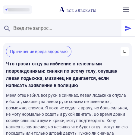
Главная
/
Причинение вреда здоровью
Смотреть заданные вопросы
/
Задать вопрос
Что грозит отцу за избиение с телесными
повреждениями: синяки по всему телу, опухшая
левая лодыжка, мизинец не двигается, если
написать заявление в полицию
Меня отец избил, все руки в синяках, левая лодыжка опухла
и болит, мизинец на левой руке совсем не шевелится,
возможно, сломан. Я пока не ходил к врачу, но боль сильная,
не могу нормально ходить и рукой двигать. Во время драки
соседи слышали шум и крики, могут подтвердить. Хочу
написать заявление, но не знаю, что будет отцу - могут ли его
посадить или только штраф дадут? Нужно ли сначала