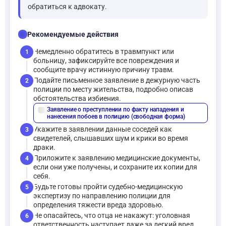
обратиться к адвокату.
checklist
Рекомендуемые действия
Немедленно обратитесь в травмпункт или
1
больницу, зафиксируйте все повреждения и
сообщите врачу истинную причину травм.
Подайте письменное заявление в дежурную часть
2
полиции по месту жительства, подробно описав
обстоятельства избиения.
Заявление о преступлении по факту нападения и
description
нанесения побоев в полицию (свободная форма)
Укажите в заявлении данные соседей как
3
свидетелей, слышавших шум и крики во время
драки.
Приложите к заявлению медицинские документы,
4
если они уже получены, и сохраните их копии для
себя.
Будьте готовы пройти судебно-медицинскую
5
экспертизу по направлению полиции для
определения тяжести вреда здоровью.
Не опасайтесь, что отца не накажут: уголовная
6
ответственность наступает даже за легкий вред