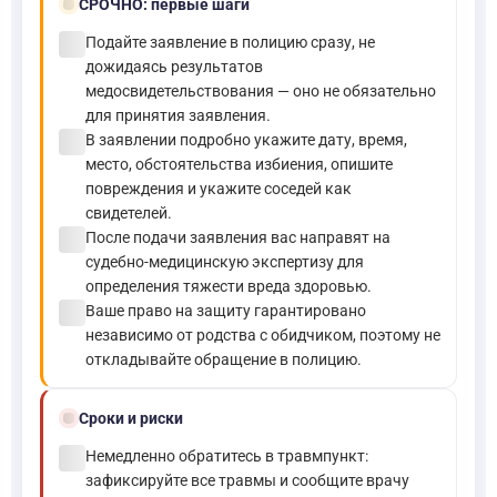
bolt
СРОЧНО:
первые шаги
check_circle
Подайте заявление в полицию сразу, не
дожидаясь результатов
медосвидетельствования — оно не обязательно
для принятия заявления.
check_circle
В заявлении подробно укажите дату, время,
место, обстоятельства избиения, опишите
повреждения и укажите соседей как
свидетелей.
check_circle
После подачи заявления вас направят на
судебно-медицинскую экспертизу для
определения тяжести вреда здоровью.
check_circle
Ваше право на защиту гарантировано
независимо от родства с обидчиком, поэтому не
откладывайте обращение в полицию.
schedule
Сроки и риски
check_circle
Немедленно обратитесь в травмпункт:
зафиксируйте все травмы и сообщите врачу