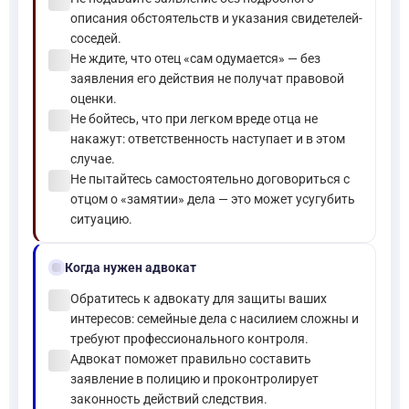
check_circle
описания обстоятельств и указания свидетелей-
соседей.
check_circle
Не ждите, что отец «сам одумается» — без
заявления его действия не получат правовой
оценки.
check_circle
Не бойтесь, что при легком вреде отца не
накажут: ответственность наступает и в этом
случае.
check_circle
Не пытайтесь самостоятельно договориться с
отцом о «замятии» дела — это может усугубить
ситуацию.
gavel
Когда нужен адвокат
check_circle
Обратитесь к адвокату для защиты ваших
интересов: семейные дела с насилием сложны и
требуют профессионального контроля.
check_circle
Адвокат поможет правильно составить
заявление в полицию и проконтролирует
законность действий следствия.