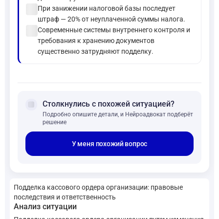
check_circle
При занижении налоговой базы последует
штраф — 20% от неуплаченной суммы налога.
check_circle
Современные системы внутреннего контроля и
требования к хранению документов
существенно затрудняют подделку.
forum
Столкнулись с похожей ситуацией?
Подробно опишите детали, и Нейроадвокат подберёт
решение
У меня похожий вопрос
Подделка кассового ордера организации: правовые
последствия и ответственность
Анализ ситуации