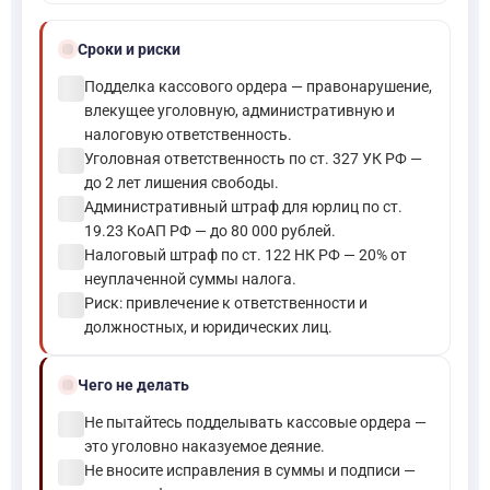
schedule
Сроки и риски
check_circle
Подделка кассового ордера — правонарушение,
влекущее уголовную, административную и
налоговую ответственность.
check_circle
Уголовная ответственность по ст. 327 УК РФ —
до 2 лет лишения свободы.
check_circle
Административный штраф для юрлиц по ст.
19.23 КоАП РФ — до 80 000 рублей.
check_circle
Налоговый штраф по ст. 122 НК РФ — 20% от
неуплаченной суммы налога.
check_circle
Риск: привлечение к ответственности и
должностных, и юридических лиц.
block
Чего не делать
check_circle
Не пытайтесь подделывать кассовые ордера —
это уголовно наказуемое деяние.
check_circle
Не вносите исправления в суммы и подписи —