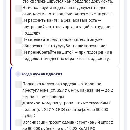
это квалифицируется как подделка документа.
check_circle
Не используйте поддельные документы для
отчетности — это повлечет налоговые штрафы.
check_circle
Не рассчитывайте на безнаказанность —
внутренний контроль организаций затрудняет
подделку.
check_circle
Не скрывайте факт подделки, если он уже
обнаружен — это усугубит ваше положение.
check_circle
Не пренебрегайте защитой — при подозрении в
подделке немедленно обратитесь к адвокату.
gavel
Когда нужен адвокат
check_circle
Подделка кассового ордера — уголовное
преступление (ст. 327 УК РФ), наказание — до 2
лет лишения свободы.
check_circle
Должностному лицу грозит также служебный
подлог (ст. 292 УК РФ) со штрафом до 80 000
рублей.
check_circle
Организации грозит административный штраф
до 80 000 рублей по ст. 19.23 КоАП РФ.