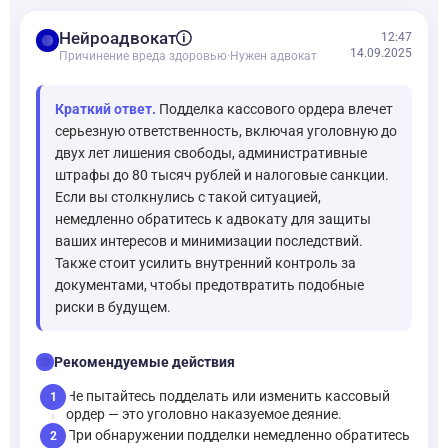
balance
Нейроадвокат
12:47
14.09.2025
Причинение вреда здоровью
·
Нужен адвокат
Краткий ответ.
Подделка кассового ордера влечет
серьезную ответственность, включая уголовную до
двух лет лишения свободы, административные
штрафы до 80 тысяч рублей и налоговые санкции.
Если вы столкнулись с такой ситуацией,
немедленно обратитесь к адвокату для защиты
ваших интересов и минимизации последствий.
Также стоит усилить внутренний контроль за
документами, чтобы предотвратить подобные
риски в будущем.
checklist
Рекомендуемые действия
Не пытайтесь подделать или изменить кассовый
1
ордер — это уголовно наказуемое деяние.
При обнаружении подделки немедленно обратитесь
2