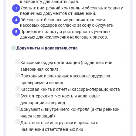
к адвокату для защиты прав.
Усильте внутренний контроль и обеспечьте защиту
3
первичных документов от изменений.
Обеспечьте безопасные условия хранения
4
кассовых ордеров согласно закону о бухучете.
Проверьте полноту и достоверность учетных
5
данных для исключения налоговых рисков.
folder_open
Документы и доказательства
check_circle
Кассовый ордер организации (подлинник или
заверенная копия)
check_circle
Приходные и расходные кассовые ордера за
проверяемый период
check_circle
Кассовая книга и отчеты кассира-операциониста
check_circle
Бухгалтерская отчетность и налоговые
декларации за период
check_circle
Документы внутреннего контроля (акты ревизий,
инвентаризаций)
check_circle
Должностные инструкции и приказы о
назначении ответственных лиц