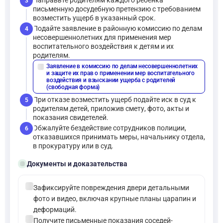
Направьте родителям каждого ребенка
3
письменную досудебную претензию с требованием
возместить ущерб в указанный срок.
Подайте заявление в районную комиссию по делам
4
несовершеннолетних для применения мер
воспитательного воздействия к детям и их
родителям.
Заявление в комиссию по делам несовершеннолетних
description
и защите их прав о применении мер воспитательного
воздействия и взыскании ущерба с родителей
(свободная форма)
При отказе возместить ущерб подайте иск в суд к
5
родителям детей, приложив смету, фото, акты и
показания свидетелей.
Обжалуйте бездействие сотрудников полиции,
6
отказавшихся принимать меры, начальнику отдела,
в прокуратуру или в суд.
folder_open
Документы и доказательства
check_circle
Зафиксируйте повреждения двери детальными
фото и видео, включая крупные планы царапин и
деформаций.
check_circle
Получите письменные показания соседей-