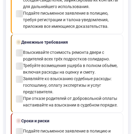
соседей-свидетелей, зафиксировав их контакты
для дальнейшего использования.
check_circle
Подайте письменное заявление в полицию,
требуя регистрации и талона-уведомления,
приложив все имеющиеся доказательства.
payments
Денежные требования
check_circle
Взыскивайте стоимость ремонта двери с
родителей всех трёх подростков солидарно.
check_circle
Требуйте возмещения ущерба в полном объёме,
включая расходы на оценку и смету.
check_circle
Заявляйте ко взысканию судебные расходы:
госпошлину, оплату экспертизы и услуг
представителя.
check_circle
При отказе родителей от добровольной оплаты
настаивайте на взыскании в судебном порядке.
schedule
Сроки и риски
check_circle
Подайте письменное заявление в полицию и