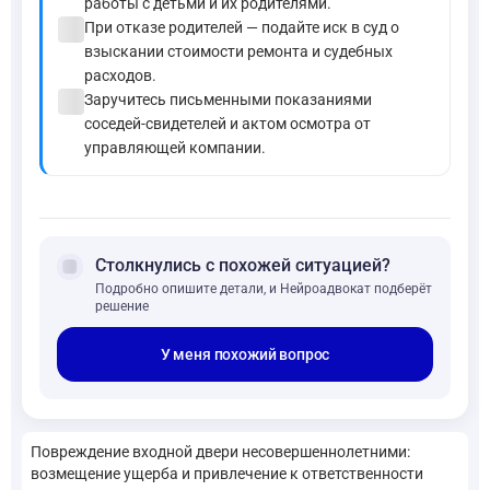
работы с детьми и их родителями.
check_circle
При отказе родителей — подайте иск в суд о
взыскании стоимости ремонта и судебных
расходов.
check_circle
Заручитесь письменными показаниями
соседей-свидетелей и актом осмотра от
управляющей компании.
forum
Столкнулись с похожей ситуацией?
Подробно опишите детали, и Нейроадвокат подберёт
решение
У меня похожий вопрос
Повреждение входной двери несовершеннолетними:
возмещение ущерба и привлечение к ответственности