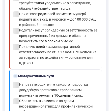
требуйте талон-уведомление о регистрации,
обжалуйте бездействие наряда.
check_circle
При отказе родителей возместить ущерб
подайте иск в суд: в мировой — до 100 000 руб.,
в районный — свыше.
check_circle
Родители несут солидарную ответственность за
вред, причиненный их детьми, и обязаны
возместить его в полном объеме.
check_circle
Привлечь детей к административной
ответственности по ст. 7.17 КоАП РФ нельзя из-
за возраста, но их действия — основание для
КДНиЗП.
alt_route
Альтернативные пути
check_circle
Направьте родителям каждого подростка
досудебную претензию с требованием
возместить ремонт в 10-дневный срок.
check_circle
Обратитесь в комиссию по делам
несовершеннолетних для профилактической