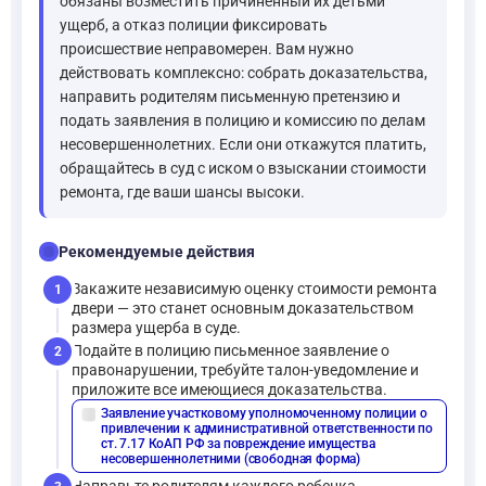
обязаны возместить причиненный их детьми
ущерб, а отказ полиции фиксировать
происшествие неправомерен. Вам нужно
действовать комплексно: собрать доказательства,
направить родителям письменную претензию и
подать заявления в полицию и комиссию по делам
несовершеннолетних. Если они откажутся платить,
обращайтесь в суд с иском о взыскании стоимости
ремонта, где ваши шансы высоки.
checklist
Рекомендуемые действия
Закажите независимую оценку стоимости ремонта
1
двери — это станет основным доказательством
размера ущерба в суде.
Подайте в полицию письменное заявление о
2
правонарушении, требуйте талон-уведомление и
приложите все имеющиеся доказательства.
Заявление участковому уполномоченному полиции о
description
привлечении к административной ответственности по
ст. 7.17 КоАП РФ за повреждение имущества
несовершеннолетними (свободная форма)