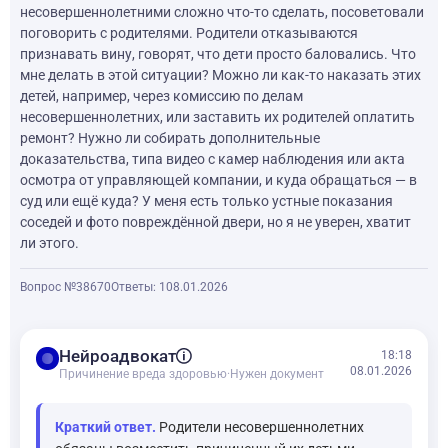
несовершеннолетними сложно что-то сделать, посоветовали
поговорить с родителями. Родители отказываются
признавать вину, говорят, что дети просто баловались. Что
мне делать в этой ситуации? Можно ли как-то наказать этих
детей, например, через комиссию по делам
несовершеннолетних, или заставить их родителей оплатить
ремонт? Нужно ли собирать дополнительные
доказательства, типа видео с камер наблюдения или акта
осмотра от управляющей компании, и куда обращаться — в
суд или ещё куда? У меня есть только устные показания
соседей и фото повреждённой двери, но я не уверен, хватит
ли этого.
Вопрос №38670
Ответы: 1
08.01.2026
balance
Нейроадвокат
18:18
08.01.2026
Причинение вреда здоровью
·
Нужен документ
Краткий ответ.
Родители несовершеннолетних