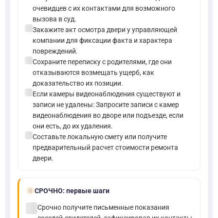
очевидцев с их контактами для возможного
вызова в суд.
check_circle
Закажите акт осмотра двери у управляющей
компании для фиксации факта и характера
повреждений.
check_circle
Сохраните переписку с родителями, где они
отказываются возмещать ущерб, как
доказательство их позиции.
check_circle
Если камеры видеонаблюдения существуют и
записи не удалены: Запросите записи с камер
видеонаблюдения во дворе или подъезде, если
они есть, до их удаления.
check_circle
Составьте локальную смету или получите
предварительный расчет стоимости ремонта
двери.
bolt
СРОЧНО:
первые шаги
check_circle
Срочно получите письменные показания