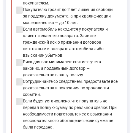
покупателем.
check_circle
Покупателю грозит до 2 лет лишения свободы
за подделку документа, а при квалификации
мошенничества — до 10 лет.
check_circle
Если автомобиль находится у покупателя и
клиент желает его возврата: Заявите
гражданский иск о признании договора
ничтожным и возврате автомобиля либо
взыскании убытков.
check_circle
Риск для вас минимален: снятие с учета
законно, а поддельный договор —
доказательство в вашу пользу.
check_circle
Сотрудничайте со следствием, предоставьте все
доказательства и показания по хронологии
событий.
check_circle
Если будет установлено, что покупатель не
передал полную сумму по реальной сделке: При
необходимости подготовьте иск о взыскании
неосновательного обогащения, если сумма не
была передана.