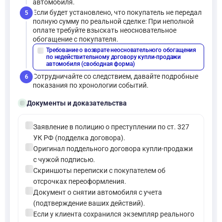
автомобиля.
Если будет установлено, что покупатель не передал
5
полную сумму по реальной сделке: При неполной
оплате требуйте взыскать неосновательное
обогащение с покупателя.
Требование о возврате неосновательного обогащения
description
по недействительному договору купли-продажи
автомобиля (свободная форма)
Сотрудничайте со следствием, давайте подробные
6
показания по хронологии событий.
folder_open
Документы и доказательства
check_circle
Заявление в полицию о преступлении по ст. 327
УК РФ (подделка договора).
check_circle
Оригинал поддельного договора купли-продажи
с чужой подписью.
check_circle
Скриншоты переписки с покупателем об
отсрочках переоформления.
check_circle
Документ о снятии автомобиля с учета
(подтверждение ваших действий).
check_circle
Если у клиента сохранился экземпляр реального