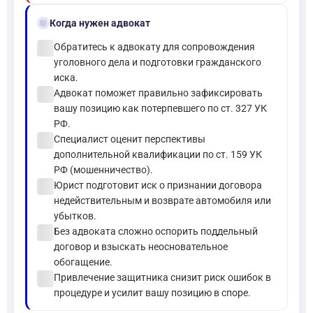
gavel
Когда нужен адвокат
check_circle
Обратитесь к адвокату для сопровождения
уголовного дела и подготовки гражданского
иска.
check_circle
Адвокат поможет правильно зафиксировать
вашу позицию как потерпевшего по ст. 327 УК
РФ.
check_circle
Специалист оценит перспективы
дополнительной квалификации по ст. 159 УК
РФ (мошенничество).
check_circle
Юрист подготовит иск о признании договора
недействительным и возврате автомобиля или
убытков.
check_circle
Без адвоката сложно оспорить поддельный
договор и взыскать неосновательное
обогащение.
check_circle
Привлечение защитника снизит риск ошибок в
процедуре и усилит вашу позицию в споре.