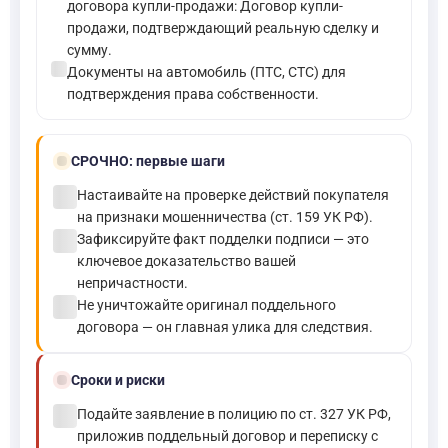
договора купли-продажи: Договор купли-
продажи, подтверждающий реальную сделку и
сумму.
check_circle
Документы на автомобиль (ПТС, СТС) для
подтверждения права собственности.
bolt
СРОЧНО:
первые шаги
check_circle
Настаивайте на проверке действий покупателя
на признаки мошенничества (ст. 159 УК РФ).
check_circle
Зафиксируйте факт подделки подписи — это
ключевое доказательство вашей
непричастности.
check_circle
Не уничтожайте оригинал поддельного
договора — он главная улика для следствия.
schedule
Сроки и риски
check_circle
Подайте заявление в полицию по ст. 327 УК РФ,
приложив поддельный договор и переписку с