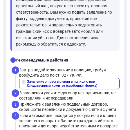
правильный шаг, покупателю грозит уголовная
ответственность. Вам нужно подать заявление по
факту подделки документа, приложив все
доказательства, и параллельно подготовить
гражданский иск о возврате автомобиля или
взыскании убытков. Для составления иска
рекомендую обратиться к адвокату.
checklist
Рекомендуемые действия
Завтра подайте заявление в полицию, требуя
1
возбудить дело по ст. 327 УК РФ.
Заявление о преступлении в полицию или
description
Следственный комитет (свободная форма)
В заявлении укажите: договор не подписывали, не
2
составляли и не передавали.
Приложите к заявлению поддельный договор,
3
скриншоты переписки и документ о снятии с учета.
Если автомобиль находится у покупателя и клиент
4
желает его возврата: Заявите гражданский иск о
признании договора недействительным и возврате