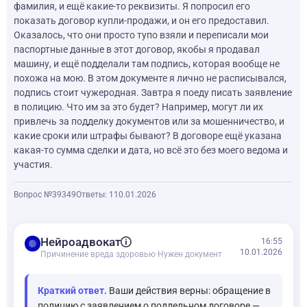
фамилия, и ещё какие-то реквизиты. Я попросил его
показать договор купли-продажи, и он его предоставил.
Оказалось, что они просто тупо взяли и переписали мои
паспортные данные в этот договор, якобы я продавал
машину, и ещё подделали там подпись, которая вообще не
похожа на мою. В этом документе я лично не расписывался,
подпись стоит чужеродная. Завтра я поеду писать заявление
в полицию. Что им за это будет? Например, могут ли их
привлечь за подделку документов или за мошенничество, и
какие сроки или штрафы бывают? В договоре ещё указана
какая-то сумма сделки и дата, но всё это без моего ведома и
участия.
Вопрос №39349
Ответы: 1
10.01.2026
balance
Нейроадвокат
16:55
10.01.2026
Причинение вреда здоровью
·
Нужен документ
Краткий ответ.
Ваши действия верны: обращение в
полицию с заявлением о поддельном договоре —