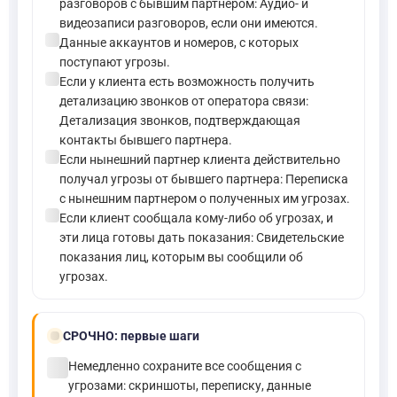
разговоров с бывшим партнером: Аудио- и
видеозаписи разговоров, если они имеются.
check_circle
Данные аккаунтов и номеров, с которых
поступают угрозы.
check_circle
Если у клиента есть возможность получить
детализацию звонков от оператора связи:
Детализация звонков, подтверждающая
контакты бывшего партнера.
check_circle
Если нынешний партнер клиента действительно
получал угрозы от бывшего партнера: Переписка
с нынешним партнером о полученных им угрозах.
check_circle
Если клиент сообщала кому-либо об угрозах, и
эти лица готовы дать показания: Свидетельские
показания лиц, которым вы сообщили об
угрозах.
bolt
СРОЧНО:
первые шаги
check_circle
Немедленно сохраните все сообщения с
угрозами: скриншоты, переписку, данные