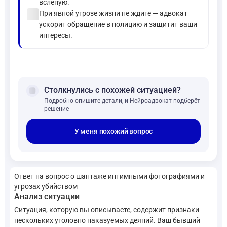
вслепую.
check_circle
При явной угрозе жизни не ждите — адвокат
ускорит обращение в полицию и защитит ваши
интересы.
forum
Столкнулись с похожей ситуацией?
Подробно опишите детали, и Нейроадвокат подберёт
решение
У меня похожий вопрос
Ответ на вопрос о шантаже интимными фотографиями и
угрозах убийством
Анализ ситуации
Ситуация, которую вы описываете, содержит признаки
нескольких уголовно наказуемых деяний. Ваш бывший