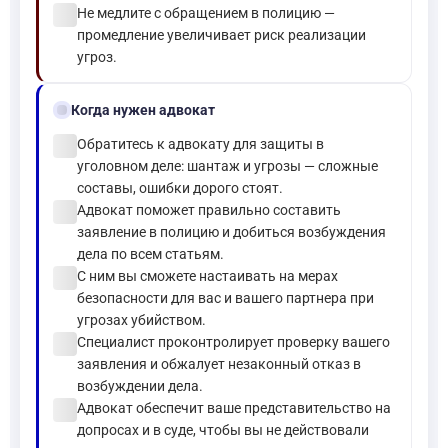
check_circle
Не медлите с обращением в полицию —
промедление увеличивает риск реализации
угроз.
gavel
Когда нужен адвокат
check_circle
Обратитесь к адвокату для защиты в
уголовном деле: шантаж и угрозы — сложные
составы, ошибки дорого стоят.
check_circle
Адвокат поможет правильно составить
заявление в полицию и добиться возбуждения
дела по всем статьям.
check_circle
С ним вы сможете настаивать на мерах
безопасности для вас и вашего партнера при
угрозах убийством.
check_circle
Специалист проконтролирует проверку вашего
заявления и обжалует незаконный отказ в
возбуждении дела.
check_circle
Адвокат обеспечит ваше представительство на
допросах и в суде, чтобы вы не действовали