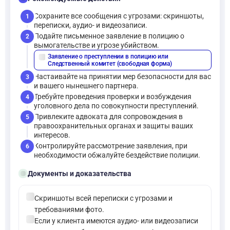
Сохраните все сообщения с угрозами: скриншоты,
1
переписки, аудио- и видеозаписи.
Подайте письменное заявление в полицию о
2
вымогательстве и угрозе убийством.
Заявление о преступлении в полицию или
description
Следственный комитет (свободная форма)
Настаивайте на принятии мер безопасности для вас
3
и вашего нынешнего партнера.
Требуйте проведения проверки и возбуждения
4
уголовного дела по совокупности преступлений.
Привлеките адвоката для сопровождения в
5
правоохранительных органах и защиты ваших
интересов.
Контролируйте рассмотрение заявления, при
6
необходимости обжалуйте бездействие полиции.
folder_open
Документы и доказательства
check_circle
Скриншоты всей переписки с угрозами и
требованиями фото.
check_circle
Если у клиента имеются аудио- или видеозаписи