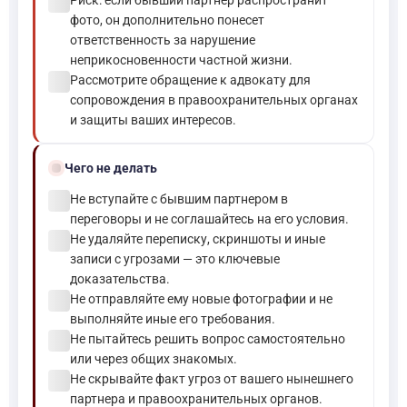
check_circle
Риск: если бывший партнер распространит
фото, он дополнительно понесет
ответственность за нарушение
неприкосновенности частной жизни.
check_circle
Рассмотрите обращение к адвокату для
сопровождения в правоохранительных органах
и защиты ваших интересов.
block
Чего не делать
check_circle
Не вступайте с бывшим партнером в
переговоры и не соглашайтесь на его условия.
check_circle
Не удаляйте переписку, скриншоты и иные
записи с угрозами — это ключевые
доказательства.
check_circle
Не отправляйте ему новые фотографии и не
выполняйте иные его требования.
check_circle
Не пытайтесь решить вопрос самостоятельно
или через общих знакомых.
check_circle
Не скрывайте факт угроз от вашего нынешнего
партнера и правоохранительных органов.