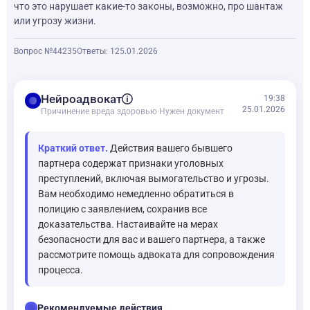
что это нарушает какие-то законы, возможно, про шантаж
или угрозу жизни.
Вопрос №44235
Ответы: 1
25.01.2026
balance
Нейроадвокат
19:38
25.01.2026
Причинение вреда здоровью
·
Нужен документ
Краткий ответ.
Действия вашего бывшего
партнера содержат признаки уголовных
преступлений, включая вымогательство и угрозы.
Вам необходимо немедленно обратиться в
полицию с заявлением, сохранив все
доказательства. Настаивайте на мерах
безопасности для вас и вашего партнера, а также
рассмотрите помощь адвоката для сопровождения
процесса.
checklist
Рекомендуемые действия