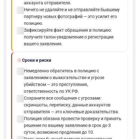
аккаунта отправителя.
check_circle
Ничего не удаляйте и не отправляйте бывшему
партнеру новых фотографий — это усилит его
позицию.
check_circle
Зафиксируйте факт обращения в полицию:
получите талон-уведомление о регистрации
вашего заявления.
schedule
Сроки и риски
check_circle
Немедленно обратитесь в полицию с
заявлением о вымогательстве и угрозе
убийством — это преступления,
ответственность по УК РФ.
check_circle
Сохраните все сообщения с угрозами:
скриншоты, переписку, данные аккаунтов
отправителя — это ключевые доказательства.
check_circle
Полиция обязана провести проверку и принять
решение по вашему заявлению в срок до 3
суток, возможно продление до 10.