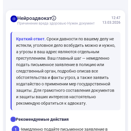
balance
Нейроадвокат
12:47
13.03.2026
Причинение вреда здоровью
·
Нужен документ
Краткий ответ.
Сроки давности по вашему делу не
истекли, уголовное дело возбудить можно и нужно,
а угрозы в ваш адрес являются отдельным
преступлением. Ваш главный шаг — немедленно
подать письменное заявление в полицию или
следственный орган, подробно описав все
обстоятельства и факты угроз, а также заявить
ходатайство о применении мер государственной
защиты. Для грамотного составления документов
и защиты ваших интересов настоятельно
рекомендую обратиться к адвокату.
checklist
Рекомендуемые действия
Немедленно подайте письменное заявление в
1