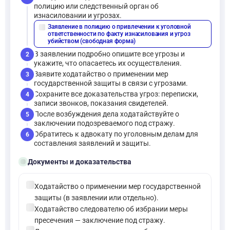
полицию или следственный орган об
изнасиловании и угрозах.
Заявление в полицию о привлечении к уголовной
description
ответственности по факту изнасилования и угроз
убийством (свободная форма)
В заявлении подробно опишите все угрозы и
2
укажите, что опасаетесь их осуществления.
Заявите ходатайство о применении мер
3
государственной защиты в связи с угрозами.
Сохраните все доказательства угроз: переписки,
4
записи звонков, показания свидетелей.
После возбуждения дела ходатайствуйте о
5
заключении подозреваемого под стражу.
Обратитесь к адвокату по уголовным делам для
6
составления заявлений и защиты.
folder_open
Документы и доказательства
check_circle
Ходатайство о применении мер государственной
защиты (в заявлении или отдельно).
check_circle
Ходатайство следователю об избрании меры
пресечения — заключение под стражу.