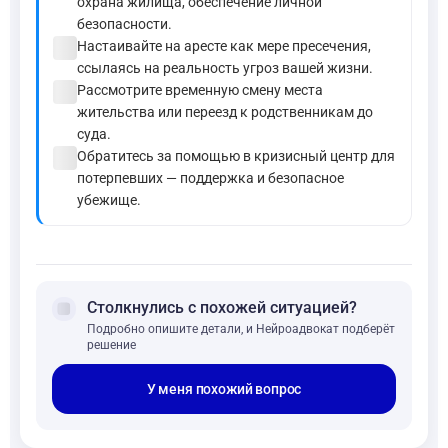
охрана жилища, обеспечение личной
безопасности.
check_circle
Настаивайте на аресте как мере пресечения,
ссылаясь на реальность угроз вашей жизни.
check_circle
Рассмотрите временную смену места
жительства или переезд к родственникам до
суда.
check_circle
Обратитесь за помощью в кризисный центр для
потерпевших — поддержка и безопасное
убежище.
forum
Столкнулись с похожей ситуацией?
Подробно опишите детали, и Нейроадвокат подберёт
решение
У меня похожий вопрос