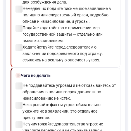
для возбуждения дела.
check_circle
Немедленно подайте письменное заявление в
полицию или следственный орган, подробно
описав и изнасилование, и угрозы.
check_circle
Подайте ходатайство о применении мер
государственной защиты — отдельно или
вместе с заявлением.
check_circle
Ходатайствуйте перед следователем о
заключении подозреваемого под стражу,
ссылаясь на реальную опасность угроз.
block
Чего не делать
check_circle
Не поддавайтесь угрозам и не отказывайтесь от
обращения в полицию: срок давности по
изнасилованию не истёк.
check_circle
Не скрывайте факты угроз: обязательно
укажите их в заявлении, это отдельное
преступление.
check_circle
Не уничтожайте доказательства угроз: не
удаляйте переписку и не стирайте записи