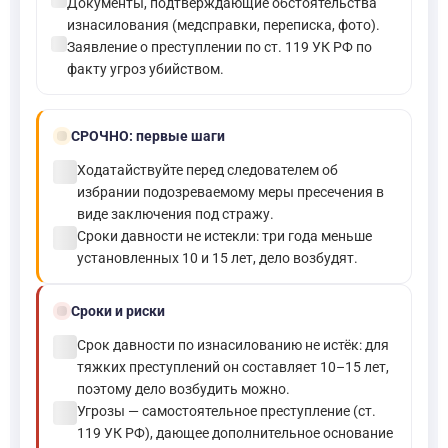
check_circle
Документы, подтверждающие обстоятельства
изнасилования (медсправки, переписка, фото).
check_circle
Заявление о преступлении по ст. 119 УК РФ по
факту угроз убийством.
bolt
СРОЧНО:
первые шаги
check_circle
Ходатайствуйте перед следователем об
избрании подозреваемому меры пресечения в
виде заключения под стражу.
check_circle
Сроки давности не истекли: три года меньше
установленных 10 и 15 лет, дело возбудят.
schedule
Сроки и риски
check_circle
Срок давности по изнасилованию не истёк: для
тяжких преступлений он составляет 10–15 лет,
поэтому дело возбудить можно.
check_circle
Угрозы — самостоятельное преступление (ст.
119 УК РФ), дающее дополнительное основание