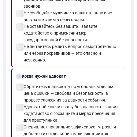
звонков.
check_circle
Не сообщайте мужчине о ваших планах и не
вступайте с ним в переговоры.
check_circle
Не оставайтесь без защиты: заявите
ходатайство о применении мер
государственной безопасности.
check_circle
Не пытайтесь решить вопрос самостоятельно
или через посредников — это опасно и
незаконно.
gavel
Когда нужен адвокат
check_circle
Обратитесь к адвокату по уголовным делам:
цена ошибки — свобода и безопасность, а
процесс сложен из-за давности события.
check_circle
Адвокат обеспечит вашу безопасность: заявит
ходатайство о госзащите и мерах пресечения
для преступника.
check_circle
Специалист правильно зафиксирует угрозы и
добьётся их отдельной квалификации как