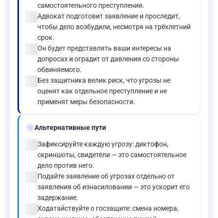
самостоятельного преступления.
check_circle
Адвокат подготовит заявление и проследит,
чтобы дело возбудили, несмотря на трёхлетний
срок.
check_circle
Он будет представлять ваши интересы на
допросах и оградит от давления со стороны
обвиняемого.
check_circle
Без защитника велик риск, что угрозы не
оценят как отдельное преступление и не
применят меры безопасности.
alt_route
Альтернативные пути
check_circle
Зафиксируйте каждую угрозу: диктофон,
скриншоты, свидетели — это самостоятельное
дело против него.
check_circle
Подайте заявление об угрозах отдельно от
заявления об изнасиловании — это ускорит его
задержание.
check_circle
Ходатайствуйте о госзащите: смена номера,