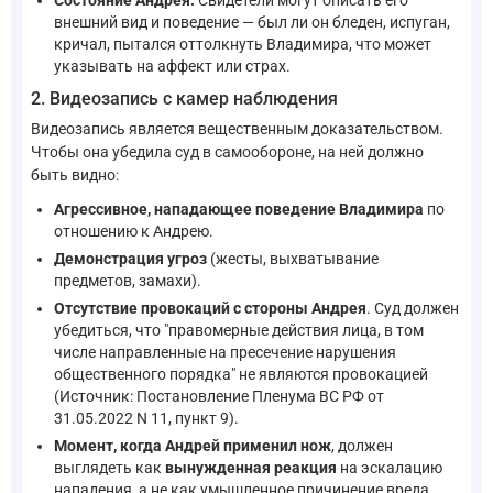
внешний вид и поведение — был ли он бледен, испуган,
кричал, пытался оттолкнуть Владимира, что может
указывать на аффект или страх.
2. Видеозапись с камер наблюдения
Видеозапись является вещественным доказательством.
Чтобы она убедила суд в самообороне, на ней должно
быть видно:
Агрессивное, нападающее поведение Владимира
по
отношению к Андрею.
Демонстрация угроз
(жесты, выхватывание
предметов, замахи).
Отсутствие провокаций с стороны Андрея
. Суд должен
убедиться, что "правомерные действия лица, в том
числе направленные на пресечение нарушения
общественного порядка" не являются провокацией
(Источник: Постановление Пленума ВС РФ от
31.05.2022 N 11, пункт 9).
Момент, когда Андрей применил нож
, должен
выглядеть как
вынужденная реакция
на эскалацию
нападения, а не как умышленное причинение вреда