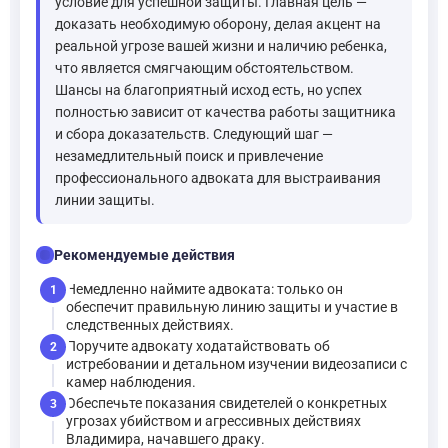
условие для успешной защиты. Главная цель —
доказать необходимую оборону, делая акцент на
реальной угрозе вашей жизни и наличию ребенка,
что является смягчающим обстоятельством.
Шансы на благоприятный исход есть, но успех
полностью зависит от качества работы защитника
и сбора доказательств. Следующий шаг —
незамедлительный поиск и привлечение
профессионального адвоката для выстраивания
линии защиты.
checklist
Рекомендуемые действия
Немедленно наймите адвоката: только он
1
обеспечит правильную линию защиты и участие в
следственных действиях.
Поручите адвокату ходатайствовать об
2
истребовании и детальном изучении видеозаписи с
камер наблюдения.
Обеспечьте показания свидетелей о конкретных
3
угрозах убийством и агрессивных действиях
Владимира, начавшего драку.