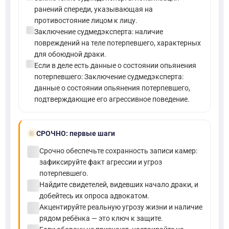
ранений спереди, указывающая на
противостояние лицом к лицу.
check_circle
Заключение судмедэксперта: наличие
повреждений на теле потерпевшего, характерных
для обоюдной драки.
check_circle
Если в деле есть данные о состоянии опьянения
потерпевшего: Заключение судмедэксперта:
данные о состоянии опьянения потерпевшего,
подтверждающие его агрессивное поведение.
bolt
СРОЧНО:
первые шаги
check_circle
Срочно обеспечьте сохранность записи камер:
зафиксируйте факт агрессии и угроз
потерпевшего.
check_circle
Найдите свидетелей, видевших начало драки, и
добейтесь их опроса адвокатом.
check_circle
Акцентируйте реальную угрозу жизни и наличие
рядом ребёнка — это ключ к защите.