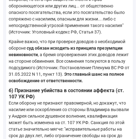
обороняющегося или других лиц... от общественно
опасного посягательства, если это посягательство было
сопряжено с насилием, опасным для жизни... либо с
непосредственной угрозой применения такого насилия"
(Источник: Уголовный кодекс РФ, Статья 37).
Крайне важно, что при проверке доводов о необходимой
обороне
суд обязан исходить из принципа презумпции
невиновности
, а бремя опровержения этих доводов лежит
на стороне обвинения. Все сомнения толкуются в пользу
подсудимого (Источник: Постановление Пленума ВС РФ от
31.05.2022 N 11, пункт 13).
Это главный шанс на полное
освобождение от ответственности.
б) Признание убийства в состоянии аффекта (ст.
107 УК РФ)
Если оборону не признают правомерной, но докажут, что
насилие или оскорбления со стороны Владимира вызвали
у Андрея сильное душевное волнение, квалификация
может быть изменена на ст. 107 УК РФ. Санкция по этой
статье значительно мягче: "исправительные работы на
срок до двух лет, либо ограничение свободы на срок до