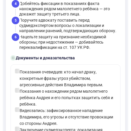
Добейтесь фиксации в показаниях факта
4
нахождения рядом малолетнего ребёнка — это
докажет защиту третьего лица.
Поручите адвокату поставить перед
5
судмедэкспертом вопросы о локализации и
направлении ранений, подтверждающих оборону.
Нацельте защиту на признание необходимой
6
обороны; при недостижении — добивайтесь
переквалификации на ст. 107 УК РФ.
folder_open
Документы и доказательства
check_circle
Показания очевидцев: кто начал драку,
конкретные фразы угроз убийством,
агрессивные действия Владимира первым.
check_circle
Показания о нахождении рядом малолетнего
ребёнка Андрея и его попытках защитить себя и
ребёнка.
check_circle
Видеозапись: зафиксированное нападение
Владимира, его угрозы и отсутствие провокации
со стороны Андрея.
check_circle
Заключение судмедэксперта: локализация