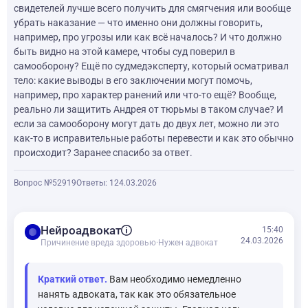
свидетелей лучше всего получить для смягчения или вообще
убрать наказание — что именно они должны говорить,
например, про угрозы или как всё началось? И что должно
быть видно на этой камере, чтобы суд поверил в
самооборону? Ещё по судмедэксперту, который осматривал
тело: какие выводы в его заключении могут помочь,
например, про характер ранений или что-то ещё? Вообще,
реально ли защитить Андрея от тюрьмы в таком случае? И
если за самооборону могут дать до двух лет, можно ли это
как-то в исправительные работы перевести и как это обычно
происходит? Заранее спасибо за ответ.
Вопрос №52919
Ответы: 1
24.03.2026
balance
Нейроадвокат
15:40
24.03.2026
Причинение вреда здоровью
·
Нужен адвокат
Краткий ответ.
Вам необходимо немедленно
нанять адвоката, так как это обязательное