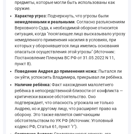
предметы, которые могли быть использованы как
оружие.
Характер угроз:
Подчеркнуть, что угрозы были
немедленными и реальными
. Согласно разъяснениям
Верховного Суда, к необходимой обороне относится
ситуация, когда "посягающее лицо высказывало угрозу
немедленного применения насилия в условиях, при
которых у оборонявшегося лица имелись основания
опасаться осуществления этой угрозы" (Источник:
Постановление Пленума ВС РФ от 31.05.2022 N 11,
пункт 8).
Поведение Андрея до применения ножа:
Пытался ли
он уйти, успокоить Владимира, прикрывал ли ребёнка.
Наличие ребёнка:
Факт нахождения малолетнего
ребёнка в непосредственной близости от конфликта —
критически важное обстоятельство. Оно
подтверждает, что опасность угрожала не только
Андрею, но и другому лицу, что расширяет право на
оборону. Это также является смягчающим
обстоятельством по УК РФ (Источник: Уголовный
кодекс РФ, Статья 61, пункт "г").
Состояние Андрея:
Свидетели могут описать его