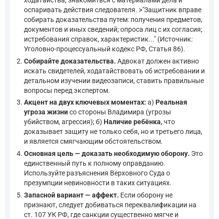
оспаривать действия следователя. >"Защитник вправе
собирать доказательства путем: получения предметов,
документов и иных сведений; опроса лиц с их согласия;
истребования справок, характеристик..." (Источник:
Уголовно-процессуальный кодекс РФ, Статья 86).
Собирайте доказательства.
Адвокат должен активно
искать свидетелей, ходатайствовать об истребовании и
детальном изучении видеозаписи, ставить правильные
вопросы перед экспертом.
Акцент на двух ключевых моментах:
а)
Реальная
угроза жизни
со стороны Владимира (угрозы
убийством, агрессия); б)
Наличие ребёнка
, что
доказывает защиту не только себя, но и третьего лица,
и является смягчающим обстоятельством.
Основная цель — доказать необходимую оборону.
Это
единственный путь к полному оправданию.
Используйте разъяснения Верховного Суда о
презумпции невиновности в таких ситуациях.
Запасной вариант — аффект.
Если оборону не
признают, следует добиваться переквалификации на
ст. 107 УК РФ, где санкции существенно мягче и