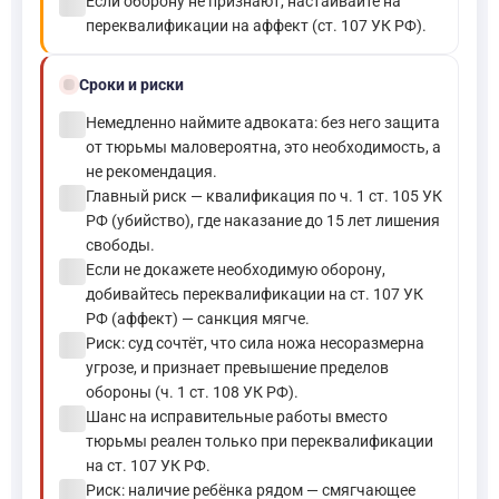
check_circle
Если оборону не признают, настаивайте на
переквалификации на аффект (ст. 107 УК РФ).
schedule
Сроки и риски
check_circle
Немедленно наймите адвоката: без него защита
от тюрьмы маловероятна, это необходимость, а
не рекомендация.
check_circle
Главный риск — квалификация по ч. 1 ст. 105 УК
РФ (убийство), где наказание до 15 лет лишения
свободы.
check_circle
Если не докажете необходимую оборону,
добивайтесь переквалификации на ст. 107 УК
РФ (аффект) — санкция мягче.
check_circle
Риск: суд сочтёт, что сила ножа несоразмерна
угрозе, и признает превышение пределов
обороны (ч. 1 ст. 108 УК РФ).
check_circle
Шанс на исправительные работы вместо
тюрьмы реален только при переквалификации
на ст. 107 УК РФ.
check_circle
Риск: наличие ребёнка рядом — смягчающее