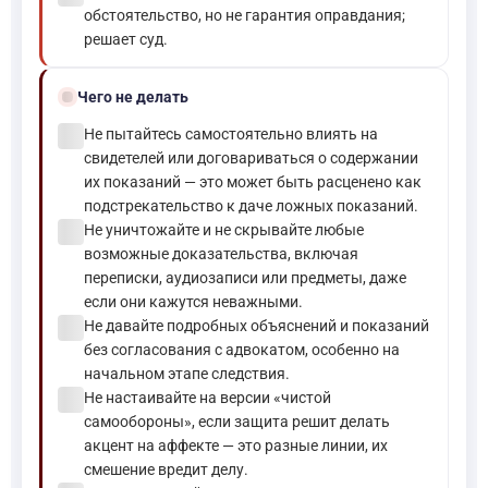
обстоятельство, но не гарантия оправдания;
решает суд.
block
Чего не делать
check_circle
Не пытайтесь самостоятельно влиять на
свидетелей или договариваться о содержании
их показаний — это может быть расценено как
подстрекательство к даче ложных показаний.
check_circle
Не уничтожайте и не скрывайте любые
возможные доказательства, включая
переписки, аудиозаписи или предметы, даже
если они кажутся неважными.
check_circle
Не давайте подробных объяснений и показаний
без согласования с адвокатом, особенно на
начальном этапе следствия.
check_circle
Не настаивайте на версии «чистой
самообороны», если защита решит делать
акцент на аффекте — это разные линии, их
смешение вредит делу.