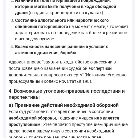
Наличие на теле потерпевшего повреждений,
которые могли быть получены в ходе обоюдной
драки
(ссадины, кровоподтёки на кулаках).
Состояние алкогольного или наркотического
опьянения потерпевшего
на момент смерти, что может
характеризовать его поведение как более агрессивное
и непредсказуемое.
Возможность нанесения ранений в условиях
активного движения, борьбы.
Адвокат вправе "заявлять ходатайство о внесении в
постановление о назначении судебной экспертизы
дополнительных вопросов эксперту" (Источник: Уголовно-
процессуальный кодекс РФ, Статья 198).
4. Возможные уголовно-правовые последствия и
перспективы
а) Признание действий необходимой обороной
Если суд установит, что вред причинён в состоянии
необходимой обороны
, то деяние Андрея
не является
преступлением
. >"Не является преступлением причинение
вреда посягающему лицу в состоянии необходимой
обороны, то есть при защите личности и прав