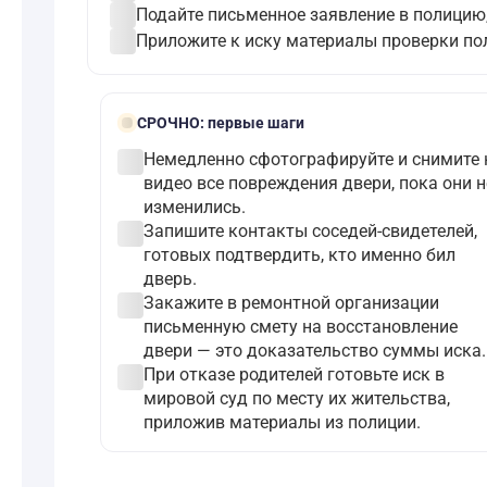
check_circle
Подайте письменное заявление в полицию,
check_circle
Приложите к иску материалы проверки по
bolt
СРОЧНО:
первые шаги
check_circle
Немедленно сфотографируйте и снимите 
видео все повреждения двери, пока они н
изменились.
check_circle
Запишите контакты соседей-свидетелей,
готовых подтвердить, кто именно бил
дверь.
check_circle
Закажите в ремонтной организации
письменную смету на восстановление
двери — это доказательство суммы иска.
check_circle
При отказе родителей готовьте иск в
мировой суд по месту их жительства,
приложив материалы из полиции.