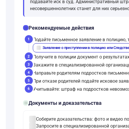
подавайте иск в суд. Административный штр
несовершеннолетних станет для них серьезно
checklist
Рекомендуемые действия
Подайте письменное заявление в полицию, 
1
description
Заявление о преступлении в полицию или Следств
Получите в полиции документ о результата
2
Закажите в специализированной организац
3
Направьте родителям подростков письменн
4
При отказе родителей подайте исковое заяв
5
Учитывайте: штраф на подростков невозмож
6
folder_open
Документы и доказательства
check_circle
Соберите доказательства: фото и видео п
check_circle
Запросите в специализированной организ