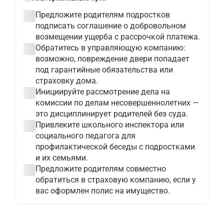
check_circle
Предложите родителям подростков
подписать соглашение о добровольном
возмещении ущерба с рассрочкой платежа.
check_circle
Обратитесь в управляющую компанию:
возможно, повреждение двери попадает
под гарантийные обязательства или
страховку дома.
check_circle
Инициируйте рассмотрение дела на
комиссии по делам несовершеннолетних —
это дисциплинирует родителей без суда.
check_circle
Привлеките школьного инспектора или
социального педагога для
профилактической беседы с подростками
и их семьями.
check_circle
Предложите родителям совместно
обратиться в страховую компанию, если у
вас оформлен полис на имущество.