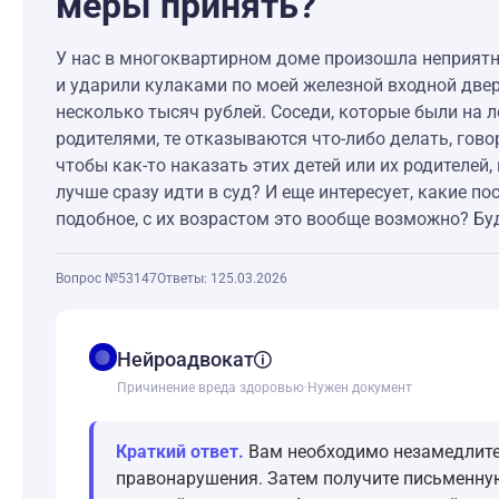
меры принять?
У нас в многоквартирном доме произошла неприятнос
и ударили кулаками по моей железной входной двер
несколько тысяч рублей. Соседи, которые были на л
родителями, те отказываются что-либо делать, говор
чтобы как-то наказать этих детей или их родителей
лучше сразу идти в суд? И еще интересует, какие по
подобное, с их возрастом это вообще возможно? Буду
Вопрос №53147
Ответы: 1
25.03.2026
balance
Нейроадвокат
Причинение вреда здоровью
·
Нужен документ
Краткий ответ.
Вам необходимо незамедлител
правонарушения. Затем получите письменную