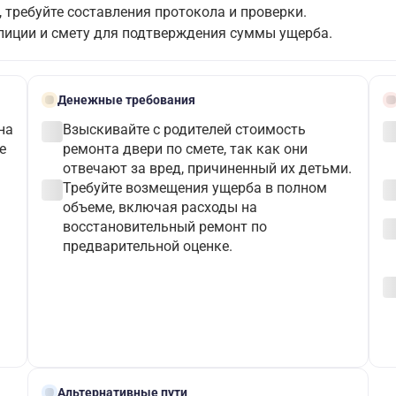
 требуйте составления протокола и проверки.
лиции и смету для подтверждения суммы ущерба.
payments
schedu
Денежные требования
check_circle
check_c
на
Взыскивайте с родителей стоимость
е
ремонта двери по смете, так как они
отвечают за вред, причиненный их детьми.
check_circle
check_c
Требуйте возмещения ущерба в полном
объеме, включая расходы на
check_c
восстановительный ремонт по
предварительной оценке.
check_c
alt_route
Альтернативные пути