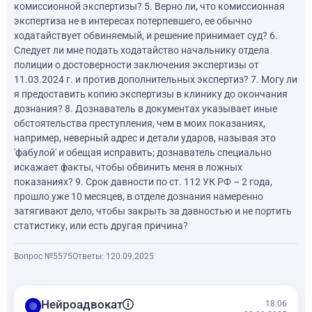
комиссионной экспертизы? 5. Верно ли, что комиссионная
экспертиза не в интересах потерпевшего, ее обычно
ходатайствует обвиняемый, и решение принимает суд? 6.
Следует ли мне подать ходатайство начальнику отдела
полиции о достоверности заключения экспертизы от
11.03.2024 г. и против дополнительных экспертиз? 7. Могу ли
я предоставить копию экспертизы в клинику до окончания
дознания? 8. Дознаватель в документах указывает иные
обстоятельства преступления, чем в моих показаниях,
например, неверный адрес и детали ударов, называя это
'фабулой' и обещая исправить; дознаватель специально
искажает факты, чтобы обвинить меня в ложных
показаниях? 9. Срок давности по ст. 112 УК РФ – 2 года,
прошло уже 10 месяцев, в отделе дознания намеренно
затягивают дело, чтобы закрыть за давностью и не портить
статистику, или есть другая причина?
Вопрос №5575
Ответы: 1
20.09.2025
balance
Нейроадвокат
18:06