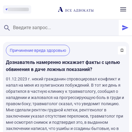
Главная
/
Причинение вреда здоровью
Смотреть заданные вопросы
/
Задать вопрос
Дознаватель намеренно искажает факты с целью
обвинения в даче ложных показаний?
01.12.2023 г. некий гражданин спровоцировал конфликт и
напал на меня из хулиганских побуждений. В тот же день я
обратился в частную клинику к травматологу, сообщил о
нападении и жаловался на прогрессирующую боль в груди и
правом боку; травматолог сказал, что уведомит полицию.
Мне сделали рентген грудной клетки, рентгенолог в
заключении указал отсутствие переломов, травматолог при
мне осмотрел снимок и подтвердил это, в выданном
заключении написал, что ушибы и ссадины бытовые, но в