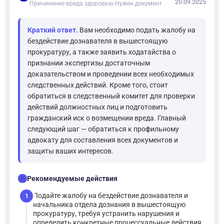
20.09.2025
Причинение вреда здоровью
·
Нужен документ
Краткий ответ.
Вам необходимо подать жалобу на
бездействие дознавателя в вышестоящую
прокуратуру, а также заявить ходатайства о
признании экспертизы достаточным
доказательством и проведении всех необходимых
следственных действий. Кроме того, стоит
обратиться в следственный комитет для проверки
действий должностных лиц и подготовить
гражданский иск о возмещении вреда. Главный
следующий шаг — обратиться к профильному
адвокату для составления всех документов и
защиты ваших интересов.
checklist
Рекомендуемые действия
Подайте жалобу на бездействие дознавателя и
1
начальника отдела дознания в вышестоящую
прокуратуру, требуя устранить нарушения и
определить конкретные процессуальные действия