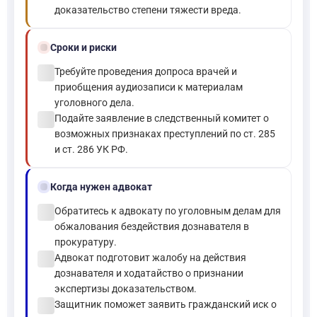
доказательство степени тяжести вреда.
schedule
Сроки и риски
check_circle
Требуйте проведения допроса врачей и
приобщения аудиозаписи к материалам
уголовного дела.
check_circle
Подайте заявление в следственный комитет о
возможных признаках преступлений по ст. 285
и ст. 286 УК РФ.
gavel
Когда нужен адвокат
check_circle
Обратитесь к адвокату по уголовным делам для
обжалования бездействия дознавателя в
прокуратуру.
check_circle
Адвокат подготовит жалобу на действия
дознавателя и ходатайство о признании
экспертизы доказательством.
check_circle
Защитник поможет заявить гражданский иск о