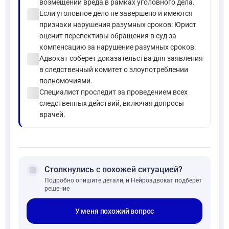
возмещении вреда в рамках уголовного дела.
check_circle
Если уголовное дело не завершено и имеются
признаки нарушения разумных сроков: Юрист
оценит перспективы обращения в суд за
компенсацию за нарушение разумных сроков.
check_circle
Адвокат соберет доказательства для заявления
в следственный комитет о злоупотреблении
полномочиями.
check_circle
Специалист проследит за проведением всех
следственных действий, включая допросы
врачей.
forum
Столкнулись с похожей ситуацией?
Подробно опишите детали, и Нейроадвокат подберёт
решение
У меня похожий вопрос