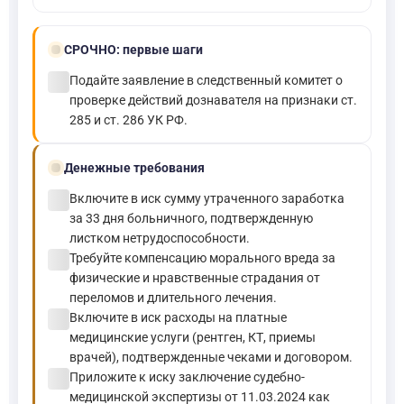
bolt
СРОЧНО:
первые шаги
check_circle
Подайте заявление в следственный комитет о
проверке действий дознавателя на признаки ст.
285 и ст. 286 УК РФ.
payments
Денежные требования
check_circle
Включите в иск сумму утраченного заработка
за 33 дня больничного, подтвержденную
листком нетрудоспособности.
check_circle
Требуйте компенсацию морального вреда за
физические и нравственные страдания от
переломов и длительного лечения.
check_circle
Включите в иск расходы на платные
медицинские услуги (рентген, КТ, приемы
врачей), подтвержденные чеками и договором.
check_circle
Приложите к иску заключение судебно-
медицинской экспертизы от 11.03.2024 как