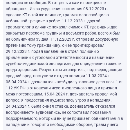
полицию не сообщил. В тот день я сам в полицию не
обращался. Из-за ухудшения состояния 08.12.2023 г.
сделали КТ в той же клинике, травматолог сообщил о
небольшой трещине в ребре. 11.12.2023 г. другой
травматолог в клинике показал снимок КТ, где видны два
закрытых перелома грудины и восьмого ребра, всего я был
на больничном 33 дня. 11.12.2023 г. отправил досудебную
претензию тому гражданину, он ее проигнорировал.
29.12.2023 г. подал заявление в отдел полиции о
привлечении к уголовной ответственности и назначении
судебно-медицинской экспертизы для определения тяжести
вреда здоровью. Результаты экспертизы, подтверждающие
средний вред, поступили в отдел полиции 11.03.2024 г.
05.04.2024 г. дознаватель возбудил уголовное дело по ч. 1 ст.
112 УК РФ в отношении неустановленного лица и признал
меня потерпевшим. 15.04.2024 г. дознаватель провел мой
допрос, я предоставил аудиозапись угроз и нападения.
24.04.2024 г. была очная ставка, дознаватель отказался
воспроизвести аудиозапись, не сопоставил показания
подозреваемого, который вину не признает, обвиняет меня в
нападении и говорит о необходимой обороне, травм у него