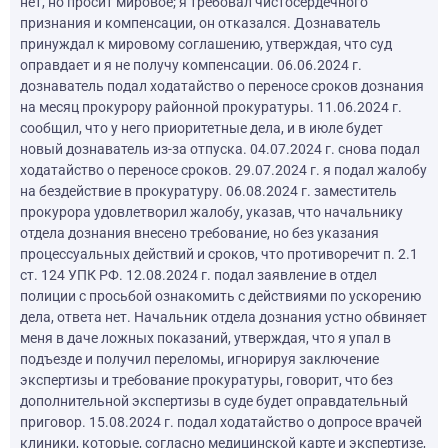
нет, но просит мировое; я требовал чистосердечного
признания и компенсации, он отказался. Дознаватель
принуждал к мировому соглашению, утверждая, что суд
оправдает и я не получу компенсации. 06.06.2024 г.
дознаватель подал ходатайство о переносе сроков дознания
на месяц прокурору районной прокуратуры. 11.06.2024 г.
сообщил, что у него приоритетные дела, и в июле будет
новый дознаватель из-за отпуска. 04.07.2024 г. снова подал
ходатайство о переносе сроков. 29.07.2024 г. я подал жалобу
на бездействие в прокуратуру. 06.08.2024 г. заместитель
прокурора удовлетворил жалобу, указав, что начальнику
отдела дознания внесено требование, но без указания
процессуальных действий и сроков, что противоречит п. 2.1
ст. 124 УПК РФ. 12.08.2024 г. подал заявление в отдел
полиции с просьбой ознакомить с действиями по ускорению
дела, ответа нет. Начальник отдела дознания устно обвиняет
меня в даче ложных показаний, утверждая, что я упал в
подъезде и получил переломы, игнорируя заключение
экспертизы и требование прокуратуры, говорит, что без
дополнительной экспертизы в суде будет оправдательный
приговор. 15.08.2024 г. подал ходатайство о допросе врачей
клиники, которые, согласно медицинской карте и экспертизе,