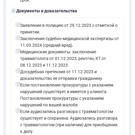
срок.
folder_open
Документы и доказательства
check_circle
Заявление в полицию от 29.12.2023 с отметкой о
принятии.
check_circle
Заключение судебно-медицинской экспертизы от
11.03.2024 (средний вред).
check_circle
Медицинские документы: заключение
травматолога от 01.12.2023, рентген, КТ от
08.12.2023 и 11.12.2023.
check_circle
Досудебная претензия от 11.12.2023 и
доказательство ее отправки гражданину.
check_circle
Если постановление прокуратуры с указанием
нарушений существует и имеется у клиента:
Постановление прокуратуры с указанием
нарушений по вашей жалобе.
check_circle
Если аудиозапись разговора с травматологом
существует и сохранена: Аудиозапись разговора
с травматологом (при наличии) для приобщения
к делу.