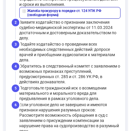
и сроки их выполнения.
Жалоба прокурору в порядке ст. 124 УПК РФ
description
(свободная форма)
Заявите ходатайство о признании заключения
2
судебно-медицинской экспертизы от 11.03.2024
достаточным и достоверным доказательством по
делу.
Подайте ходатайство о проведении всех
3
необходимых следственных действий: допросе
врачей и приобщении аудиозаписи к материалам
дела.
Обратитесь в следственный комитет с заявлением о
4
возможных признаках преступлений,
предусмотренных ст. 285 и ст. 286 УК РФ, в
действиях дознавателя.
Подготовьте гражданский иск о возмещении
5
материального и морального вреда для
предъявления в рамках уголовного дела.
Если уголовное дело не завершено и имеются
6
признаки нарушения разумных сроков:
Рассмотрите возможность обращения в суд с
заявлением о присуждении компенсации за
нарушение права на судопроизводство в разумный