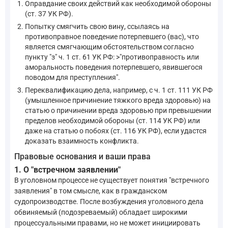
Оправдание своих действий как необходимой обороны
(ст. 37 УК РФ).
Попытку смягчить свою вину, ссылаясь на
противоправное поведение потерпевшего (вас), что
является смягчающим обстоятельством согласно
пункту "з" ч. 1 ст. 61 УК РФ: >"противоправность или
аморальность поведения потерпевшего, явившегося
поводом для преступления".
Переквалификацию дела, например, с ч. 1 ст. 111 УК РФ
(умышленное причинение тяжкого вреда здоровью) на
статью о причинении вреда здоровью при превышении
пределов необходимой обороны (ст. 114 УК РФ) или
даже на статью о побоях (ст. 116 УК РФ), если удастся
доказать взаимность конфликта.
Правовые основания и ваши права
1. О "встречном заявлении"
В уголовном процессе не существует понятия "встречного
заявления" в том смысле, как в гражданском
судопроизводстве. После возбуждения уголовного дела
обвиняемый (подозреваемый) обладает широкими
процессуальными правами, но не может инициировать