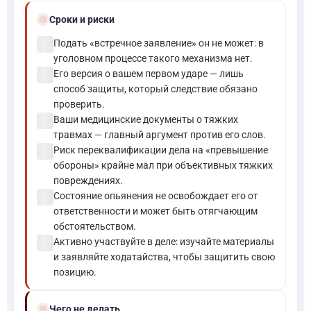
schedule
Сроки и риски
check_circle
Подать «встречное заявление» он не может: в
уголовном процессе такого механизма нет.
check_circle
Его версия о вашем первом ударе — лишь
способ защиты, который следствие обязано
проверить.
check_circle
Ваши медицинские документы о тяжких
травмах — главный аргумент против его слов.
check_circle
Риск переквалификации дела на «превышение
обороны» крайне мал при объективных тяжких
повреждениях.
check_circle
Состояние опьянения не освобождает его от
ответственности и может быть отягчающим
обстоятельством.
check_circle
Активно участвуйте в деле: изучайте материалы
и заявляйте ходатайства, чтобы защитить свою
позицию.
block
Чего не делать