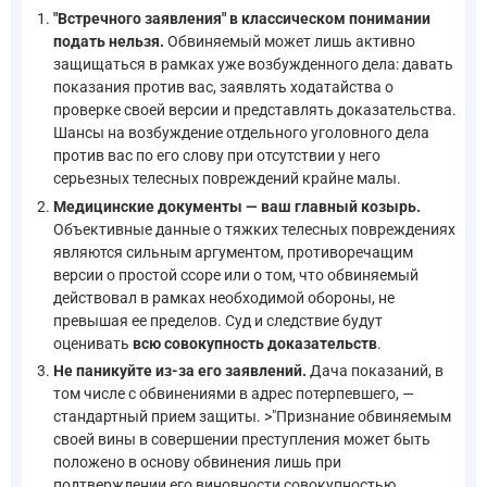
"Встречного заявления" в классическом понимании
подать нельзя.
Обвиняемый может лишь активно
защищаться в рамках уже возбужденного дела: давать
показания против вас, заявлять ходатайства о
проверке своей версии и представлять доказательства.
Шансы на возбуждение отдельного уголовного дела
против вас по его слову при отсутствии у него
серьезных телесных повреждений крайне малы.
Медицинские документы — ваш главный козырь.
Объективные данные о тяжких телесных повреждениях
являются сильным аргументом, противоречащим
версии о простой ссоре или о том, что обвиняемый
действовал в рамках необходимой обороны, не
превышая ее пределов. Суд и следствие будут
оценивать
всю совокупность доказательств
.
Не паникуйте из-за его заявлений.
Дача показаний, в
том числе с обвинениями в адрес потерпевшего, —
стандартный прием защиты. >"Признание обвиняемым
своей вины в совершении преступления может быть
положено в основу обвинения лишь при
подтверждении его виновности совокупностью