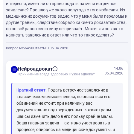
интересно, имеет ли он право подать на меня встречное
заявление? Прошло уже около полугода с того избиения. Из
медицинских документов видно, что у меня были переломы и
другие травмы, следствие собрало какие-то доказательства,
но он всё равно свою вину не признаёт. Может ли он как-то
написать заявление в ответ или что-то такое сделать?
Вопрос №56450
Ответы: 1
05.04.2026
balance
Нейроадвокат
14:06
05.04.2026
Причинение вреда здоровью
·
Нужен адвокат
Краткий ответ.
Подать встречное заявление в
классическом смысле нельзя, но опасаться его
обвинений не стоит: при наличии у вас
документально подтвержденных тяжких травм
шансы изменить дело в его пользу крайне малы.
Ваша главная задача — активно участвовать в
процессе, опираясь на медицинские документы, и