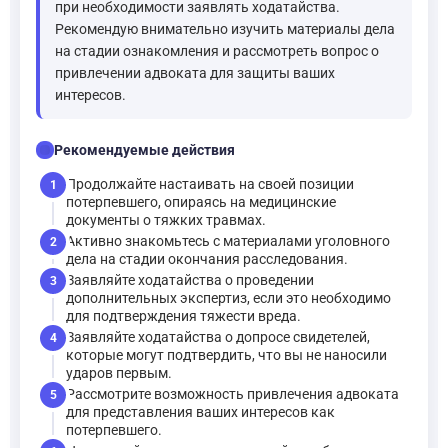
при необходимости заявлять ходатайства.
Рекомендую внимательно изучить материалы дела
на стадии ознакомления и рассмотреть вопрос о
привлечении адвоката для защиты ваших
интересов.
checklist
Рекомендуемые действия
Продолжайте настаивать на своей позиции
1
потерпевшего, опираясь на медицинские
документы о тяжких травмах.
Активно знакомьтесь с материалами уголовного
2
дела на стадии окончания расследования.
Заявляйте ходатайства о проведении
3
дополнительных экспертиз, если это необходимо
для подтверждения тяжести вреда.
Заявляйте ходатайства о допросе свидетелей,
4
которые могут подтвердить, что вы не наносили
ударов первым.
Рассмотрите возможность привлечения адвоката
5
для представления ваших интересов как
потерпевшего.