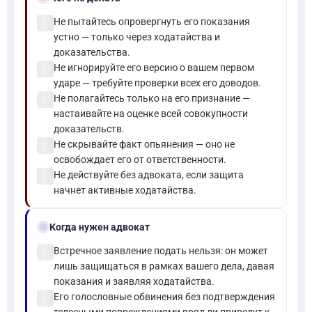
check_circle
Не пытайтесь опровергнуть его показания
устно — только через ходатайства и
доказательства.
check_circle
Не игнорируйте его версию о вашем первом
ударе — требуйте проверки всех его доводов.
check_circle
Не полагайтесь только на его признание —
настаивайте на оценке всей совокупности
доказательств.
check_circle
Не скрывайте факт опьянения — оно не
освобождает его от ответственности.
check_circle
Не действуйте без адвоката, если защита
начнет активные ходатайства.
gavel
Когда нужен адвокат
check_circle
Встречное заявление подать нельзя: он может
лишь защищаться в рамках вашего дела, давая
показания и заявляя ходатайства.
check_circle
Его голословные обвинения без подтверждения