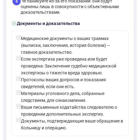
Не паникуйте из-за его показаний: они будут
6
оценены лишь в совокупности с объективными
доказательствами.
folder_open
Документы и доказательства
check_circle
Медицинские документы о ваших травмах
(выписки, заключения, история болезни) —
главное доказательство.
check_circle
Если экспертиза уже проведена или будет
проведена: Заключение судебно-медицинской
экспертизы о тяжести вреда здоровью.
check_circle
Протоколы ваших допросов и показания
свидетелей, если они есть.
check_circle
Материалы уголовного дела, собранные
следствием, для ознакомления.
check_circle
Ваши письменные ходатайства следователю о
проведении дополнительных экспертиз.
check_circle
Документы, подтверждающие ваше обращение в
больницу и операцию.