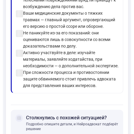
телесными повреждениями вряд ли приведут к
возбуждению дела против вас.
check_circle
Ваши медицинские документы о тяжких
травмах — главный аргумент, опровергающий
его версию о простой ссоре или обороне.
check_circle
Не паникуйте из-за его показаний: они
оцениваются лишь в совокупности со всеми
доказательствами по делу.
check_circle
Активно участвуйте в деле: изучайте
материалы, заявляйте ходатайства, при
необходимости — о дополнительной экспертизе.
check_circle
При сложности процесса и противостоянии
защите обвиняемого стоит привлечь адвоката
для представления ваших интересов.
forum
Столкнулись с похожей ситуацией?
Подробно опишите детали, и Нейроадвокат подберёт
решение