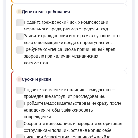
payments
Денежные требования
check_circle
Подайте гражданский иск о компенсации
морального вреда, размер определит суд.
check_circle
Заявите гражданский иск в рамках уголовного
дела о возмещении вреда от преступления.
check_circle
Требуйте компенсацию за причиненный вред
здоровью при наличии медицинских
документов.
schedule
Сроки и риски
check_circle
Подайте заявление в полицию немедленно —
промедление затруднит расследование.
check_circle
Пройдите медосвидетельствование сразу после
нападения, чтобы зафиксировать
повреждения.
check_circle
Сохраните видеозапись и передайте её оригинал
сотрудникам полиции, оставив копию себе.
check_circle
Риск: при бездействии полиции обжалуйте