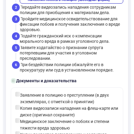
Передайте видеозапись нападения сотрудникам
2
полиции для приобщения к материалам дела.
Пройдите медицинское освидетельствование для
3
фиксации побоев и получения заключения о вреде
здоровью.
Подайте гражданский иск о компенсации
4
морального вреда в рамках уголовного дела.
Заявите ходатайство о признании супруга
5
потерпевшим для участия в уголовном
преследовании.
При бездействии полиции обжалуйте его в
6
прокуратуру или суд в установленном порядке.
folder_open
Документы и доказательства
check_circle
Заявление в полицию о преступлении (в двух
экземплярах, с отметкой о принятии)
check_circle
Копия видеозаписи нападения на флеш-карте или
диске (оригинал сохраните)
check_circle
Медицинское заключение о побоях и степени
тяжести вреда здоровью
check_circle