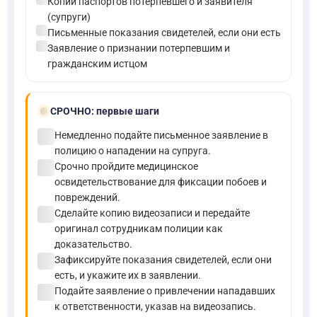
Копии паспортов потерпевшего и заявителя
(супруги)
check_circle
Письменные показания свидетелей, если они есть
check_circle
Заявление о признании потерпевшим и
гражданским истцом
bolt
СРОЧНО:
первые шаги
check_circle
Немедленно подайте письменное заявление в
полицию о нападении на супруга.
check_circle
Срочно пройдите медицинское
освидетельствование для фиксации побоев и
повреждений.
check_circle
Сделайте копию видеозаписи и передайте
оригинал сотрудникам полиции как
доказательство.
check_circle
Зафиксируйте показания свидетелей, если они
есть, и укажите их в заявлении.
check_circle
Подайте заявление о привлечении нападавших
к ответственности, указав на видеозапись.