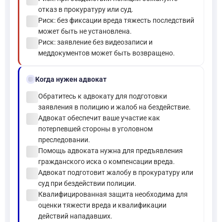
отказ в прокуратуру или суд.
check_circle
Риск: без фиксации вреда тяжесть последствий
может быть не установлена.
check_circle
Риск: заявление без видеозаписи и
меддокументов может быть возвращено.
gavel
Когда нужен адвокат
check_circle
Обратитесь к адвокату для подготовки
заявления в полицию и жалоб на бездействие.
check_circle
Адвокат обеспечит ваше участие как
потерпевшей стороны в уголовном
преследовании.
check_circle
Помощь адвоката нужна для предъявления
гражданского иска о компенсации вреда.
check_circle
Адвокат подготовит жалобу в прокуратуру или
суд при бездействии полиции.
check_circle
Квалифицированная защита необходима для
оценки тяжести вреда и квалификации
действий нападавших.