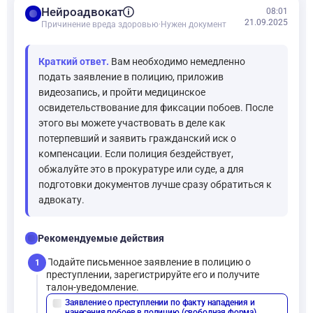
balance
Нейроадвокат
08:01
21.09.2025
Причинение вреда здоровью
·
Нужен документ
Краткий ответ.
Вам необходимо немедленно
подать заявление в полицию, приложив
видеозапись, и пройти медицинское
освидетельствование для фиксации побоев. После
этого вы можете участвовать в деле как
потерпевший и заявить гражданский иск о
компенсации. Если полиция бездействует,
обжалуйте это в прокуратуре или суде, а для
подготовки документов лучше сразу обратиться к
адвокату.
checklist
Рекомендуемые действия
Подайте письменное заявление в полицию о
1
преступлении, зарегистрируйте его и получите
талон-уведомление.
Заявление о преступлении по факту нападения и
description
нанесения побоев в полицию (свободная форма)