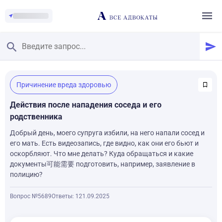
Главная
/
Причинение вреда здоровью
Смотреть заданные вопросы
/
Задать вопрос
Действия после нападения соседа и его
родственника
Добрый день, моего супруга избили, на него напали сосед и
его мать. Есть видеозапись, где видно, как они его бьют и
оскорбляют. Что мне делать? Куда обращаться и какие
документы可能需要 подготовить, например, заявление в
полицию?
Вопрос №5689
Ответы: 1
21.09.2025