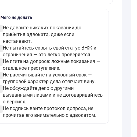
k
Чего не делать
ircle
Не давайте никаких показаний до
прибытия адвоката, даже если
настаивают.
ircle
Не пытайтесь скрыть свой статус ВНЖ и
ограничения — это легко проверяется.
ircle
Не лгите на допросе: ложные показания —
отдельное преступление.
ircle
Не рассчитывайте на условный срок —
групповой характер дела отягчает вину.
ircle
Не обсуждайте дело с другими
вызванными лицами и не договаривайтесь
о версиях.
ircle
Не подписывайте протокол допроса, не
прочитав его внимательно с адвокатом.