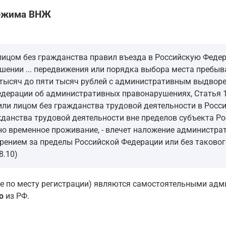
режима ВНЖ
лицом без гражданства правил въезда в Российскую Феде
шении ... передвижения или порядка выбора места пребыван
 тысяч до пяти тысяч рублей с административным выдвор
Федерации об административных правонарушениях, Статья 1
ли лицом без гражданства трудовой деятельности в Россий
анства трудовой деятельности вне пределов субъекта Рос
но временное проживание, - влечет наложение администрат
ением за пределы Российской Федерации или без такового
8.10)
 не по месту регистрации) являются самостоятельными а
ю
из РФ.