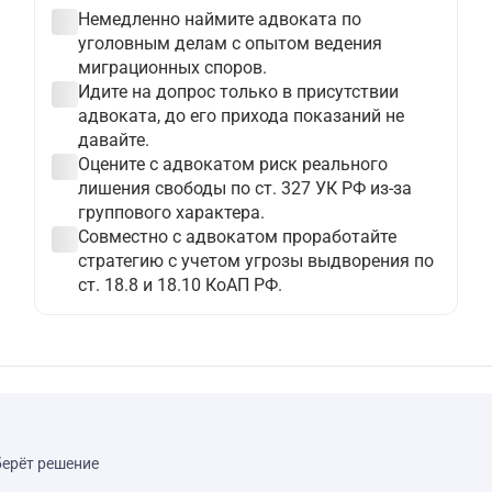
check_circle
Немедленно наймите адвоката по
уголовным делам с опытом ведения
миграционных споров.
check_circle
Идите на допрос только в присутствии
адвоката, до его прихода показаний не
давайте.
check_circle
Оцените с адвокатом риск реального
лишения свободы по ст. 327 УК РФ из-за
группового характера.
check_circle
Совместно с адвокатом проработайте
стратегию с учетом угрозы выдворения по
ст. 18.8 и 18.10 КоАП РФ.
берёт решение