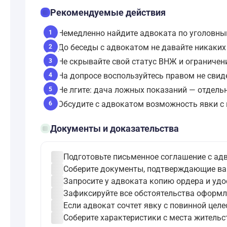
checklist
Рекомендуемые действия
Немедленно найдите адвоката по уголовным
1
До беседы с адвокатом не давайте никаких
2
Не скрывайте свой статус ВНЖ и ограничен
3
На допросе воспользуйтесь правом не свиде
4
Не лгите: дача ложных показаний — отдель
5
Обсудите с адвокатом возможность явки с 
6
folder_open
Документы и доказательства
check_circle
Подготовьте письменное соглашение с адв
check_circle
Соберите документы, подтверждающие ваш
check_circle
Запросите у адвоката копию ордера и уд
check_circle
Зафиксируйте все обстоятельства оформл
check_circle
Если адвокат сочтет явку с повинной целе
check_circle
Соберите характеристики с места жительс