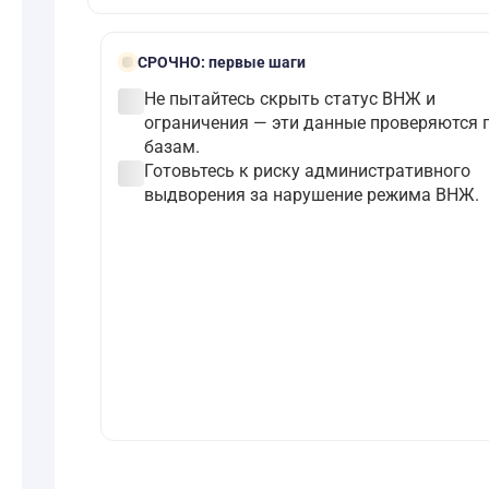
bolt
СРОЧНО:
первые шаги
check_circle
Не пытайтесь скрыть статус ВНЖ и
ограничения — эти данные проверяются 
базам.
check_circle
Готовьтесь к риску административного
выдворения за нарушение режима ВНЖ.