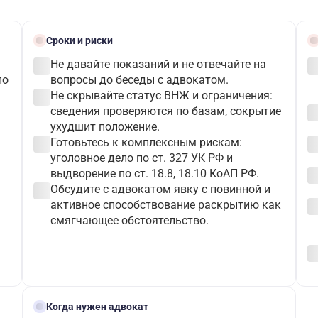
schedule
bloc
Сроки и риски
check_circle
check_c
Не давайте показаний и не отвечайте на
по
вопросы до беседы с адвокатом.
check_circle
Не скрывайте статус ВНЖ и ограничения:
check_c
сведения проверяются по базам, сокрытие
ухудшит положение.
check_circle
check_c
Готовьтесь к комплексным рискам:
уголовное дело по ст. 327 УК РФ и
check_c
выдворение по ст. 18.8, 18.10 КоАП РФ.
check_circle
Обсудите с адвокатом явку с повинной и
check_c
активное способствование раскрытию как
смягчающее обстоятельство.
check_c
gavel
Когда нужен адвокат