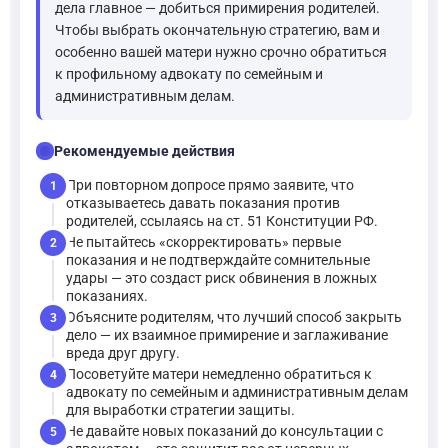
дела главное — добиться примирения родителей.
Чтобы выбрать окончательную стратегию, вам и
особенно вашей матери нужно срочно обратиться
к профильному адвокату по семейным и
административным делам.
checklist
Рекомендуемые действия
При повторном допросе прямо заявите, что
1
отказываетесь давать показания против
родителей, ссылаясь на ст. 51 Конституции РФ.
Не пытайтесь «скорректировать» первые
2
показания и не подтверждайте сомнительные
удары — это создаст риск обвинения в ложных
показаниях.
Объясните родителям, что лучший способ закрыть
3
дело — их взаимное примирение и заглаживание
вреда друг другу.
Посоветуйте матери немедленно обратиться к
4
адвокату по семейным и административным делам
для выработки стратегии защиты.
Не давайте новых показаний до консультации с
5