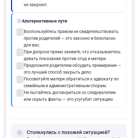
не закроют.
alt_route
Альтернативные пути
check_circle
Воспользуйтесь правом не свидетельствовать
против родителей — это законно и безопасно
для вас.
check_circle
При допросе прямо заявите, что отказываетесь
давать показания против отца и матери.
check_circle
Предложите родителям обсудить примирение —
это лучший способ закрыть дело.
check_circle
Посоветуйте матери обратиться к адвокату по
семейным и административным спорам.
check_circle
Не пытайтесь договориться со следователем
или скрыть факты — это усугубит ситуацию.
forum
Столкнулись с похожей ситуацией?