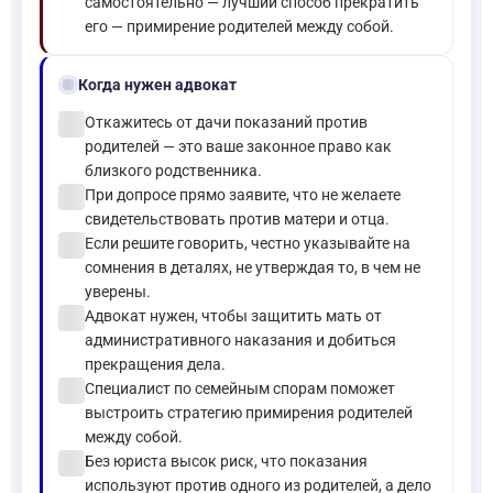
самостоятельно — лучший способ прекратить
его — примирение родителей между собой.
gavel
Когда нужен адвокат
check_circle
Откажитесь от дачи показаний против
родителей — это ваше законное право как
близкого родственника.
check_circle
При допросе прямо заявите, что не желаете
свидетельствовать против матери и отца.
check_circle
Если решите говорить, честно указывайте на
сомнения в деталях, не утверждая то, в чем не
уверены.
check_circle
Адвокат нужен, чтобы защитить мать от
административного наказания и добиться
прекращения дела.
check_circle
Специалист по семейным спорам поможет
выстроить стратегию примирения родителей
между собой.
check_circle
Без юриста высок риск, что показания
используют против одного из родителей, а дело