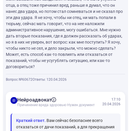
отца, а отец тоже причинил вред, раньше я думал, что он
нанес два удара, но потом стал сомневаться и не сказал про
эти два удара. Я не хочу, чтобы ни отец, ни мать попали в
тюрьму, сейчас мать говорит, что на нее наложили
административное нарушение, могу ошибаться. Мне нужно
дать вторые показания, где я должен рассказать об ударах,
но я в них не уверен, вот вопрос: как мне поступить? Я хочу,
чтобы никто не сел, и дело закрыли, что можно сделать?
Может, есть способ как-то повлиять или отказаться от
показаний, чтобы не усугублять ситуацию, или как-то
договориться?
Вопрос №60672
Ответы: 1
20.04.2026
balance
Нейроадвокат
17:10
20.04.2026
Причинение вреда здоровью
·
Нужен документ
Краткий ответ.
Вам сейчас безопаснее всего
отказаться от дачи показаний, а для прекращения