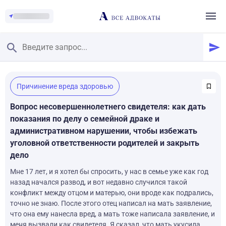
Главная
/
Причинение вреда здоровью
Смотреть заданные вопросы
/
Задать вопрос
Вопрос несовершеннолетнего свидетеля: как дать
показания по делу о семейной драке и
административном нарушении, чтобы избежать
уголовной ответственности родителей и закрыть
дело
Мне 17 лет, и я хотел бы спросить, у нас в семье уже как год
назад начался развод, и вот недавно случился такой
конфликт между отцом и матерью, они вроде как подрались,
точно не знаю. После этого отец написал на мать заявление,
что она ему нанесла вред, а мать тоже написала заявление, и
меня вызвали как свидетеля. Я сказал, что мать укусила