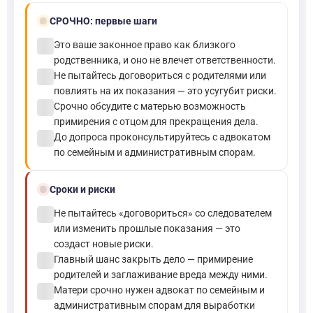
bolt
СРОЧНО:
первые шаги
check_circle
Это ваше законное право как близкого
родственника, и оно не влечет ответственности.
check_circle
Не пытайтесь договориться с родителями или
повлиять на их показания — это усугубит риски.
check_circle
Срочно обсудите с матерью возможность
примирения с отцом для прекращения дела.
check_circle
До допроса проконсультируйтесь с адвокатом
по семейным и административным спорам.
schedule
Сроки и риски
check_circle
Не пытайтесь «договориться» со следователем
или изменить прошлые показания — это
создаст новые риски.
check_circle
Главный шанс закрыть дело — примирение
родителей и заглаживание вреда между ними.
check_circle
Матери срочно нужен адвокат по семейным и
административным спорам для выработки