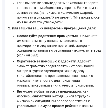
Если вы все же решите давать показания, говорите
только то, в чем абсолютно уверены. Если в чем-то
сомневаетесь (например, в количестве ударов),
прямо так и скажите: "Я не уверен", "Мне показалось,
но я не могу это утверждать".
Для защиты ваших интересов и прекращения дела:
Посоветуйте родителям примириться.
Объясните
им механизм: отцу написать заявление о
примирении и отсутствии претензий, матери —
официально заявить о раскаянии и возместить вред
(если он был).
Обратитесь за помощью к адвокату.
Адвокат
сможет грамотно представлять интересы вашей
матери в суде по административному делу,
ходатайствовать о прекращении дела в связи с
малозначительностью или применении
минимального наказания с учетом примирения.
Вы можете обратиться за поддержкой.
Как
несовершеннолетний, находящийся в трудной
жизненной ситуации, вы вправе обратиться к
уполномоченному по правам ребенка
в вашем