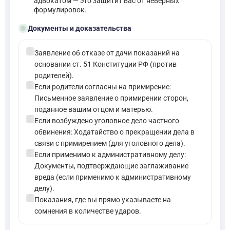
адвокатом — это защитит вас от неверных
формулировок.
folder_open
Документы и доказательства
check_circle
Заявление об отказе от дачи показаний на
основании ст. 51 Конституции РФ (против
родителей).
check_circle
Если родители согласны на примирение:
Письменное заявление о примирении сторон,
поданное вашим отцом и матерью.
check_circle
Если возбуждено уголовное дело частного
обвинения: Ходатайство о прекращении дела в
связи с примирением (для уголовного дела).
check_circle
Если применимо к административному делу:
Документы, подтверждающие заглаживание
вреда (если применимо к административному
делу).
check_circle
Показания, где вы прямо указываете на
сомнения в количестве ударов.