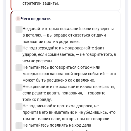
стратегии защиты.
block
Чего не делать
check_circle
Не давайте вторых показаний, если не уверены
в деталях, — вы вправе отказаться от дачи
показаний против родителей.
check_circle
Не подтверждайте и не опровергайте факт
ударов, если сомневаетесь, — не говорите того, в
чем не уверены.
check_circle
Не пытайтесь договориться с отцом или
матерью о согласованной версии событий — это
может быть расценено как давление.
check_circle
Не скрывайте и не искажайте известные факты,
если решите давать показания, — говорите
только правду.
check_circle
Не подписывайте протокол допроса, не
прочитав его внимательно и не убедившись, что
там нет ваших слов, которых вы не говорили.
check_circle
Не пытайтесь повлиять на ход дела