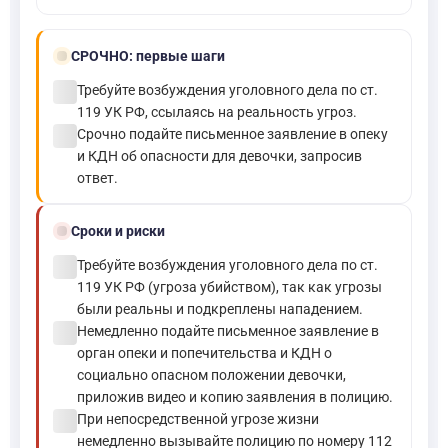
bolt
СРОЧНО:
первые шаги
check_circle
Требуйте возбуждения уголовного дела по ст.
119 УК РФ, ссылаясь на реальность угроз.
check_circle
Срочно подайте письменное заявление в опеку
и КДН об опасности для девочки, запросив
ответ.
schedule
Сроки и риски
check_circle
Требуйте возбуждения уголовного дела по ст.
119 УК РФ (угроза убийством), так как угрозы
были реальны и подкреплены нападением.
check_circle
Немедленно подайте письменное заявление в
орган опеки и попечительства и КДН о
социально опасном положении девочки,
приложив видео и копию заявления в полицию.
check_circle
При непосредственной угрозе жизни
немедленно вызывайте полицию по номеру 112