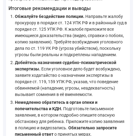
Итоговые рекомендации и выводы
Обжалуйте бездействие полиции.
Направьте жалобу
прокурору в порядке ст. 124 УПК РФ и в районный суд в
порядке ст. 125 УПК РФ. К жалобе приложите все
имеющиеся доказательства (видео, справки о побоях,
копию заявления). Требуйте возбуждения уголовного
дела по ст. 119 УК РФ (угроза убийством), поскольку
угрозы были реальны и подкреплены нападением.
Добейтесь назначения судебно-психиатрической
экспертизы.
Если уголовное дело будет возбуждено,
заявите ходатайство о назначении экспертизы в
порядке ст. 119, 159 УПК РФ, указав, что поведение
обвиняемой (нападение, угрозы, неадекватность)
вызывает сомнения в её вменяемости.
Немедленно обратитесь в орган опеки и
попечительства и КДН.
Подготовьте письменное
заявление, в котором подробно опишите опасную
обстановку для ребенка. Приложите копию заявления
в полицию и видеозапись.
Обязательно запросите
письменный ответ
о принятых мерах.