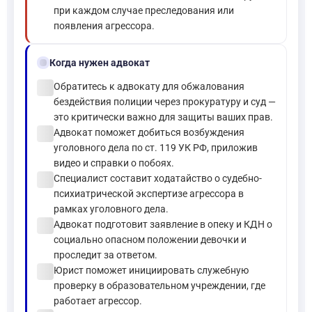
при каждом случае преследования или
появления агрессора.
gavel
Когда нужен адвокат
check_circle
Обратитесь к адвокату для обжалования
бездействия полиции через прокуратуру и суд —
это критически важно для защиты ваших прав.
check_circle
Адвокат поможет добиться возбуждения
уголовного дела по ст. 119 УК РФ, приложив
видео и справки о побоях.
check_circle
Специалист составит ходатайство о судебно-
психиатрической экспертизе агрессора в
рамках уголовного дела.
check_circle
Адвокат подготовит заявление в опеку и КДН о
социально опасном положении девочки и
проследит за ответом.
check_circle
Юрист поможет инициировать служебную
проверку в образовательном учреждении, где
работает агрессор.