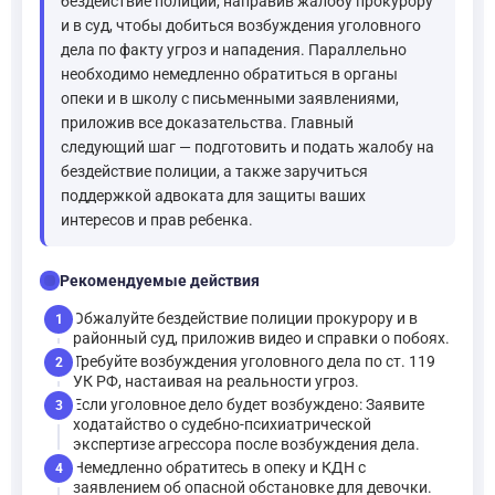
бездействие полиции, направив жалобу прокурору
и в суд, чтобы добиться возбуждения уголовного
дела по факту угроз и нападения. Параллельно
необходимо немедленно обратиться в органы
опеки и в школу с письменными заявлениями,
приложив все доказательства. Главный
следующий шаг — подготовить и подать жалобу на
бездействие полиции, а также заручиться
поддержкой адвоката для защиты ваших
интересов и прав ребенка.
checklist
Рекомендуемые действия
Обжалуйте бездействие полиции прокурору и в
1
районный суд, приложив видео и справки о побоях.
Требуйте возбуждения уголовного дела по ст. 119
2
УК РФ, настаивая на реальности угроз.
Если уголовное дело будет возбуждено: Заявите
3
ходатайство о судебно-психиатрической
экспертизе агрессора после возбуждения дела.
Немедленно обратитесь в опеку и КДН с
4
заявлением об опасной обстановке для девочки.