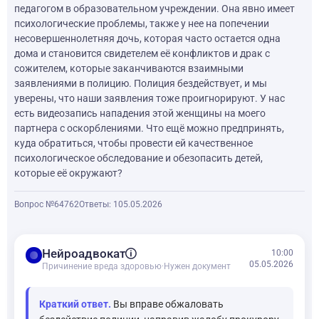
педагогом в образовательном учреждении. Она явно имеет
психологические проблемы, также у нее на попечении
несовершеннолетняя дочь, которая часто остается одна
дома и становится свидетелем её конфликтов и драк с
сожителем, которые заканчиваются взаимными
заявлениями в полицию. Полиция бездействует, и мы
уверены, что наши заявления тоже проигнорируют. У нас
есть видеозапись нападения этой женщины на моего
партнера с оскорблениями. Что ещё можно предпринять,
куда обратиться, чтобы провести ей качественное
психологическое обследование и обезопасить детей,
которые её окружают?
Вопрос №64762
Ответы: 1
05.05.2026
balance
Нейроадвокат
10:00
05.05.2026
Причинение вреда здоровью
·
Нужен документ
Краткий ответ.
Вы вправе обжаловать