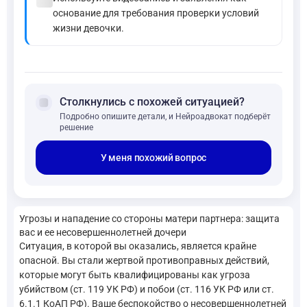
основание для требования проверки условий
жизни девочки.
forum
Столкнулись с похожей ситуацией?
Подробно опишите детали, и Нейроадвокат подберёт
решение
У меня похожий вопрос
Угрозы и нападение со стороны матери партнера: защита
вас и ее несовершеннолетней дочери
Ситуация, в которой вы оказались, является крайне
опасной. Вы стали жертвой противоправных действий,
которые могут быть квалифицированы как угроза
убийством (ст. 119 УК РФ) и побои (ст. 116 УК РФ или ст.
6.1.1 КоАП РФ). Ваше беспокойство о несовершеннолетней