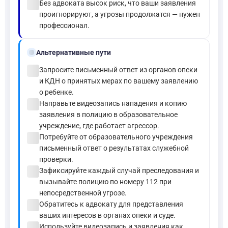
check_circle
Без адвоката высок риск, что ваши заявления
проигнорируют, а угрозы продолжатся — нужен
профессионал.
alt_route
Альтернативные пути
check_circle
Запросите письменный ответ из органов опеки
и КДН о принятых мерах по вашему заявлению
о ребенке.
check_circle
Направьте видеозапись нападения и копию
заявления в полицию в образовательное
учреждение, где работает агрессор.
check_circle
Потребуйте от образовательного учреждения
письменный ответ о результатах служебной
проверки.
check_circle
Зафиксируйте каждый случай преследования и
вызывайте полицию по номеру 112 при
непосредственной угрозе.
check_circle
Обратитесь к адвокату для представления
ваших интересов в органах опеки и суде.
check_circle
Используйте видеозапись и заявления как