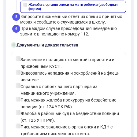
Жалоба в органы опеки на мать ребенка (свободная
description
форма)
Запросите письменный ответ из опеки о принятых
5
мерах и сообщите о случившемся в школу.
При каждом случае преследования немедленно
6
звоните в полицию по номеру 112.
folder_open
Документы и доказательства
check_circle
Заявление в полицию с отметкой о принятии и
присвоенным КУСП.
check_circle
Видеозапись нападения и оскорблений на флеш-
носителе.
check_circle
Справка о побоях вашего партнера из
медицинского учреждения.
check_circle
Письменная жалоба прокурору на бездействие
полиции (ст. 124 УПК РФ).
check_circle
Жалоба в районный суд на бездействие полиции
(ст. 125 УПК РФ).
check_circle
Письменное заявление в орган опеки и КДН с
требованием письменного ответа.