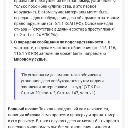
признаков преступления нет (например, установлены
только побои без хулиганства, и это первое
нарушение). В этом случае материалы могут быть
переданы для возбуждения дела об административном
правонарушении (ст. 6.1.1 КоАП РФ). Основание для
отказа — "отсутствие в деянии состава преступления"
(п. 2 ч. 1 ст. 24 УПК РФ).
О передаче сообщения по подследственности
— в
частности, по делам частного обвинения (ст. 115, 116,
116.1 УК РФ) заявление может быть направлено
мировому судье
.
"По уголовным делам частного обвинения...
уголовное дело возбуждается путем подачи
заявления потерпевшим... в суд." (УПК РФ,
Статья 20, часть 2; Статья 147, часть 1).
Важный нюанс:
Так как нападавший вам неизвестен,
полиция
обязана
сама провести проверку и принять меры
к его розыску. В таких случаях дело не может быть просто
передано мировому судье без установления личности