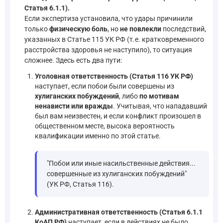
Статья 6.1.1).
Если экспертиза установила, что удары причинили
только
физическую боль
, но
не повлекли
последствий,
указанных в Статье 115 УК РФ (т.е. кратковременного
расстройства здоровья не наступило), то ситуация
сложнее. Здесь есть два пути:
Уголовная ответственность (Статья 116 УК РФ)
наступает, если побои были совершены из
хулиганских побуждений
, либо
по мотивам
ненависти или вражды
. Учитывая, что нападавший
был вам неизвестен, и если конфликт произошел в
общественном месте, высока вероятность
квалификации именно по этой статье.
"Побои или иные насильственные действия...
совершенные из хулиганских побуждений"
(УК РФ, Статья 116).
Административная ответственность (Статья 6.1.1
КоАП РФ)
наступает, если в действиях не было