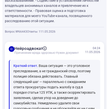
высказываниями. - Содействие в установлении личностей
владельцев анонимных каналов и привлечение их к
ответственности. - Правовая оценка и подготовка
материалов для моего YouTube-канала, посвященного
расследованию этой ситуации.
Вопрос №66443
Ответы: 1
11.05.2026
balance
Нейроадвокат
04:24
11.05.2026
Причинение вреда здоровью
·
Нужен документ
Краткий ответ.
Ваша ситуация — это уголовное
преследование, а не гражданский спор, поэтому
полиция обязана действовать. Главный
следующий шаг — параллельно с ожиданием
ответа прокуратуры подать жалобу в суд в
порядке статьи 125 УПК, а также скорректировать
заявления, сделав упор на доведение до
самоубийства. Немедленно удалите свои
голосовые сообщения и не обсуждайте их ни с кем,