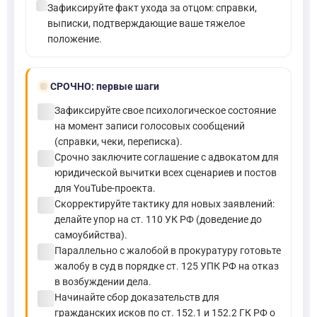
check_circle
Зафиксируйте факт ухода за отцом: справки,
выписки, подтверждающие ваше тяжелое
положение.
bolt
СРОЧНО:
первые шаги
check_circle
Зафиксируйте свое психологическое состояние
на момент записи голосовых сообщений
(справки, чеки, переписка).
check_circle
Срочно заключите соглашение с адвокатом для
юридической вычитки всех сценариев и постов
для YouTube-проекта.
check_circle
Скорректируйте тактику для новых заявлений:
делайте упор на ст. 110 УК РФ (доведение до
самоубийства).
check_circle
Параллельно с жалобой в прокуратуру готовьте
жалобу в суд в порядке ст. 125 УПК РФ на отказ
в возбуждении дела.
check_circle
Начинайте сбор доказательств для
гражданских исков по ст. 152.1 и 152.2 ГК РФ о