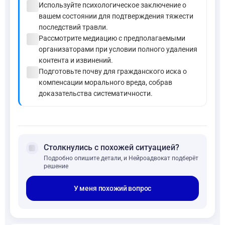
check_circle
Используйте психологическое заключение о
вашем состоянии для подтверждения тяжести
последствий травли.
check_circle
Рассмотрите медиацию с предполагаемыми
организаторами при условии полного удаления
контента и извинений.
check_circle
Подготовьте почву для гражданского иска о
компенсации морального вреда, собрав
доказательства систематичности.
forum
Столкнулись с похожей ситуацией?
Подробно опишите детали, и Нейроадвокат подберёт
решение
У меня похожий вопрос