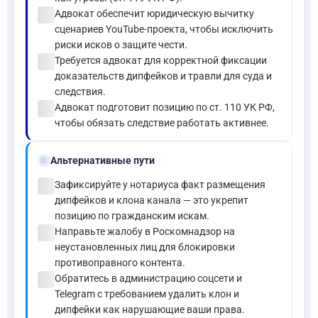
check_circle
Адвокат обеспечит юридическую вычитку
сценариев YouTube-проекта, чтобы исключить
риски исков о защите чести.
check_circle
Требуется адвокат для корректной фиксации
доказательств дипфейков и травли для суда и
следствия.
check_circle
Адвокат подготовит позицию по ст. 110 УК РФ,
чтобы обязать следствие работать активнее.
alt_route
Альтернативные пути
check_circle
Зафиксируйте у нотариуса факт размещения
дипфейков и клона канала — это укрепит
позицию по гражданским искам.
check_circle
Направьте жалобу в Роскомнадзор на
неустановленных лиц для блокировки
противоправного контента.
check_circle
Обратитесь в администрацию соцсети и
Telegram с требованием удалить клон и
дипфейки как нарушающие ваши права.