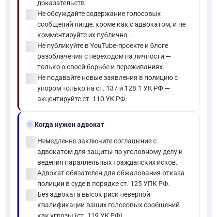
доказательств.
check_circle
Не обсуждайте содержание голосовых
сообщений нигде, кроме как с адвокатом, и не
комментируйте их публично.
check_circle
Не публикуйте в YouTube-проекте и блоге
разоблачения с переходом на личности —
только о своей борьбе и переживаниях.
check_circle
Не подавайте новые заявления в полицию с
упором только на ст. 137 и 128.1 УК РФ —
акцентируйте ст. 110 УК РФ.
gavel
Когда нужен адвокат
check_circle
Немедленно заключите соглашение с
адвокатом для защиты по уголовному делу и
ведения параллельных гражданских исков.
check_circle
Адвокат обязателен для обжалования отказа
полиции в суде в порядке ст. 125 УПК РФ.
check_circle
Без адвоката высок риск неверной
квалификации ваших голосовых сообщений
как угрозы (ст. 119 УК РФ).