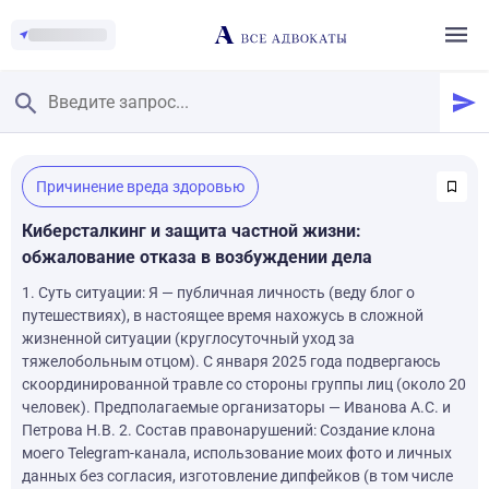
Главная
/
Причинение вреда здоровью
Смотреть заданные вопросы
/
Задать вопрос
Киберсталкинг и защита частной жизни:
обжалование отказа в возбуждении дела
1. Суть ситуации: Я — публичная личность (веду блог о
путешествиях), в настоящее время нахожусь в сложной
жизненной ситуации (круглосуточный уход за
тяжелобольным отцом). С января 2025 года подвергаюсь
скоординированной травле со стороны группы лиц (около 20
человек). Предполагаемые организаторы — Иванова А.С. и
Петрова Н.В. 2. Состав правонарушений: Создание клона
моего Telegram-канала, использование моих фото и личных
данных без согласия, изготовление дипфейков (в том числе