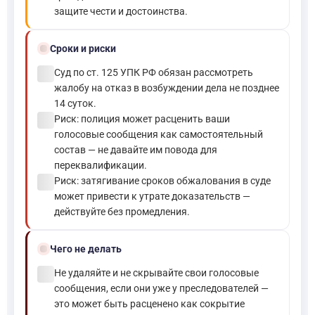
защите чести и достоинства.
schedule
Сроки и риски
check_circle
Суд по ст. 125 УПК РФ обязан рассмотреть
жалобу на отказ в возбуждении дела не позднее
14 суток.
check_circle
Риск: полиция может расценить ваши
голосовые сообщения как самостоятельный
состав — не давайте им повода для
переквалификации.
check_circle
Риск: затягивание сроков обжалования в суде
может привести к утрате доказательств —
действуйте без промедления.
block
Чего не делать
check_circle
Не удаляйте и не скрывайте свои голосовые
сообщения, если они уже у преследователей —
это может быть расценено как сокрытие