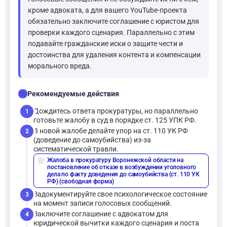
кроме адвоката, а для вашего YouTube-проекта
обязательно заключите соглашение с юристом для
проверки каждого сценария. Параллельно с этим
подавайте гражданские иски о защите чести и
достоинства для удаления контента и компенсации
морального вреда.
checklist
Рекомендуемые действия
Дождитесь ответа прокуратуры, но параллельно
1
готовьте жалобу в суд в порядке ст. 125 УПК РФ.
В новой жалобе делайте упор на ст. 110 УК РФ
2
(доведение до самоубийства) из-за
систематической травли.
Жалоба в прокуратуру Воронежской области на
description
постановление об отказе в возбуждении уголовного
дела по факту доведения до самоубийства (ст. 110 УК
РФ) (свободная форма)
Задокументируйте свое психологическое состояние
3
на момент записи голосовых сообщений.
Заключите соглашение с адвокатом для
4
юридической вычитки каждого сценария и поста