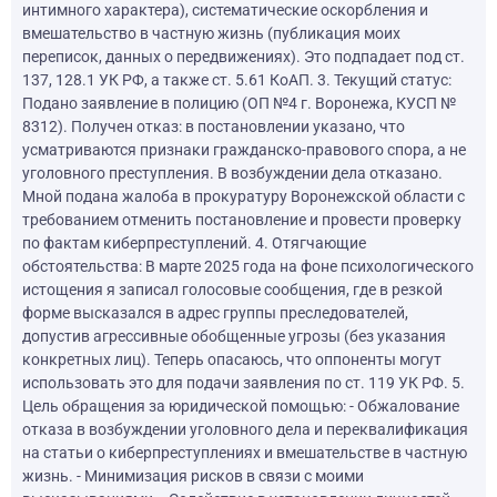
интимного характера), систематические оскорбления и
вмешательство в частную жизнь (публикация моих
переписок, данных о передвижениях). Это подпадает под ст.
137, 128.1 УК РФ, а также ст. 5.61 КоАП. 3. Текущий статус:
Подано заявление в полицию (ОП №4 г. Воронежа, КУСП №
8312). Получен отказ: в постановлении указано, что
усматриваются признаки гражданско-правового спора, а не
уголовного преступления. В возбуждении дела отказано.
Мной подана жалоба в прокуратуру Воронежской области с
требованием отменить постановление и провести проверку
по фактам киберпреступлений. 4. Отягчающие
обстоятельства: В марте 2025 года на фоне психологического
истощения я записал голосовые сообщения, где в резкой
форме высказался в адрес группы преследователей,
допустив агрессивные обобщенные угрозы (без указания
конкретных лиц). Теперь опасаюсь, что оппоненты могут
использовать это для подачи заявления по ст. 119 УК РФ. 5.
Цель обращения за юридической помощью: - Обжалование
отказа в возбуждении уголовного дела и переквалификация
на статьи о киберпреступлениях и вмешательстве в частную
жизнь. - Минимизация рисков в связи с моими