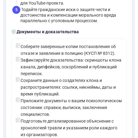
для YouTube-проекта.
Подайте гражданские иски о защите чести и
5
достоинства и компенсации морального вреда
параллельно с уголовным процессом.
folder_open
Документы и доказательства
check_circle
Соберите заверенные копии постановления об
отказе и заявления в полицию (КУСП № 8312).
check_circle
Зафиксируйте доказательства: скриншоты клона
канала, дипфейков, оскорблений и публикаций
переписок.
check_circle
Сохраните данные о создателях клона и
распространителях: ссылки, никнеймы, даты и
время публикаций.
check_circle
Приложите документы о вашем психологическом
состоянии: справки, выписки, заключения
специалистов.
check_circle
Подготовьте детализированное объяснение с
хронологией травли и указанием роли каждого
из организаторов.