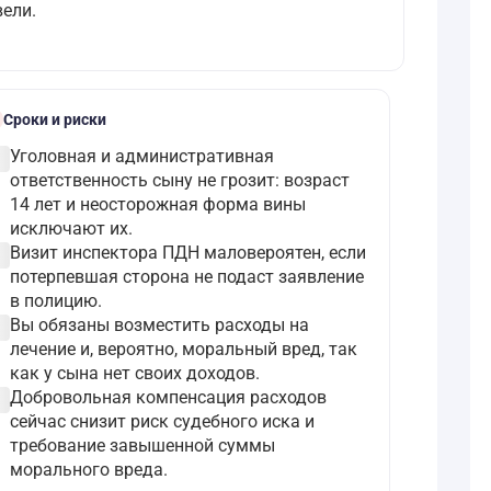
ели.
le
Сроки и риски
ircle
Уголовная и административная
ответственность сыну не грозит: возраст
14 лет и неосторожная форма вины
исключают их.
ircle
Визит инспектора ПДН маловероятен, если
потерпевшая сторона не подаст заявление
в полицию.
ircle
Вы обязаны возместить расходы на
лечение и, вероятно, моральный вред, так
как у сына нет своих доходов.
ircle
Добровольная компенсация расходов
сейчас снизит риск судебного иска и
требование завышенной суммы
морального вреда.