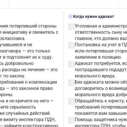
gavel
Когда нужен адвокат
check_circle
ения потерпевшей стороны
Уголовная и администр
е инициативу и свяжитесь с
ответственность сыну не
оклассника.
главное, что должно вас
check_circle
учившееся и не
Постановка на учет в П
разговора — это только
если потерпевшая сторо
 и подтолкнет их к суду.
заявление в полицию.
check_circle
сь добровольно
Адвокат потребуется, е
 расходы на лечение — это
пострадавшего подадут
 по закону.
морального вреда.
check_circle
 требование о компенсации
Без адвоката можно обо
да — это законное право
договоритесь о возмеще
ороны.
морального вреда добр
check_circle
на и не кричите на него —
Обращайтесь к юристу, 
ните серьезность
требований потерпевше
же случайных действий.
покажется вам завышен
check_circle
е визиту инспектора ПДН,
Помощь защитника нужн
, — займите конструктивную
инспектора ПДН, чтобы