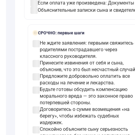
check_circle
Если оплата уже произведена: Документы 
check_circle
Объяснительные записки сына и свидетеле
bolt
СРОЧНО:
первые шаги
check_circle
Не ждите заявления: первыми свяжитесь 
родителями пострадавшего через
классного руководителя.
check_circle
Принесите извинения от себя и сына,
объяснив, что это был несчастный случай
check_circle
Предложите добровольно оплатить все
расходы на лечение и лекарства.
check_circle
Будьте готовы обсудить компенсацию
морального вреда — это законное право
потерпевшей стороны.
check_circle
Договоритесь о сумме возмещения «на
берегу», чтобы избежать судебных
издержек.
check_circle
Спокойно объясните сыну серьезность