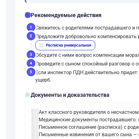
checklist
Рекомендуемые действия
Свяжитесь с родителями пострадавшего и пр
1
Предложите добровольно компенсировать р
2
description
Расписка универсальная
Обсудите с ними вопрос компенсации морал
3
Проведите с сыном спокойный разговор о с
4
Если инспектор ПДН действительно придет:
5
ущерб.
folder_open
Документы и доказательства
check_circle
Акт классного руководителя о несчастном
check_circle
Медицинские документы пострадавшего: сп
check_circle
Письменное соглашение (расписка) с род
check_circle
Письменные извинения от вашего сына — 