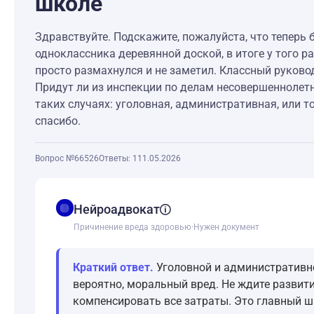
школе
Здравствуйте. Подскажите, пожалуйста, что теперь 
одноклассника деревянной доской, в итоге у того р
просто размахнулся и не заметил. Классный руковод
Придут ли из инспекции по делам несовершеннолетни
таких случаях: уголовная, административная, или 
спасибо.
Вопрос №66526
Ответы: 1
11.05.2026
balance
Нейроадвокат
Причинение вреда здоровью
·
Нужен документ
Краткий ответ.
Уголовной и административной
вероятно, моральный вред. Не ждите развит
компенсировать все затраты. Это главный ш