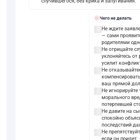
случившегося, без крика и запугивания.
block
Чего не делать
check_circle
Не ждите заявл
— сами проявит
родителями одн
check_circle
Не отрицайте сл
уклоняйтесь от 
усилит конфликт
check_circle
Не отказывайте
компенсировать
ваш прямой долг
check_circle
Не игнорируйте
морального вре
потерпевшей ст
check_circle
Не давите на сы
спокойно объяс
последствий да
check_circle
Не препятствуйт
если он придет