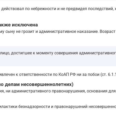
н действовал по небрежности и не предвидел последствий, 
также исключена
му сыну не грозит и административное наказание. Возрас
лицо, достигшее к моменту совершения административног
влечен к ответственности по КоАП РФ ни за побои (ст. 6.1.
 по делам несовершеннолетних)
ния, ни административного правонарушения, основания дл
илактики безнадзорности и правонарушений несовершеннол