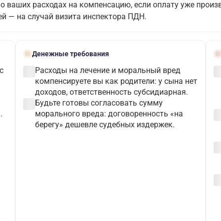
о ваших расходах на компенсацию, если оплату уже произв
й — на случай визита инспектора ПДН.
payments
schedu
Денежные требования
check_circle
check_c
с
Расходы на лечение и моральный вред
компенсируете вы как родители: у сына нет
доходов, ответственность субсидиарная.
check_circle
Будьте готовы согласовать сумму
check_c
.
морального вреда: договоренность «на
берегу» дешевле судебных издержек.
check_c
check_c