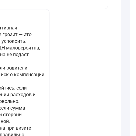
ативная
 грозит — это
 успокоить.
ДН маловероятна,
на не подаст
сли родители
 иск о компенсации
йтись, если
нии расходов и
овольно.
если сумма
й стороны
ной.
а при визите
 правильно