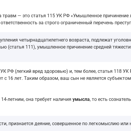
да травм — это статья 115 УК РФ «Умышленное причинение
 ответственность за строго ограниченный перечень престу
упления четырнадцатилетнего возраста, подлежат уголовно
 (статья 111), умышленное причинение средней тяжести вр
5 УК РФ (легкий вред здоровью) и, тем более, статья 118 У
т с 16 лет. Таким образом, ваш сын не является субъекто
 14-летним, она требует наличия
умысла
, то есть сознате
и, признается деяние, совершенное по легкомыслию или не