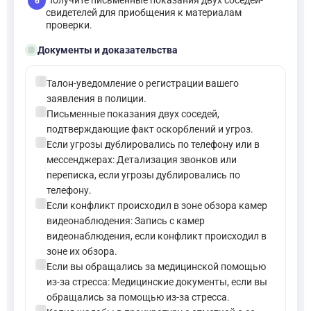
6
свидетелей для приобщения к материалам
проверки.
folder_open
Документы и доказательства
check_circle
Талон-уведомление о регистрации вашего
заявления в полиции.
check_circle
Письменные показания двух соседей,
подтверждающие факт оскорблений и угроз.
check_circle
Если угрозы дублировались по телефону или в
мессенджерах: Детализация звонков или
переписка, если угрозы дублировались по
телефону.
check_circle
Если конфликт происходил в зоне обзора камер
видеонаблюдения: Запись с камер
видеонаблюдения, если конфликт происходил в
зоне их обзора.
check_circle
Если вы обращались за медицинской помощью
из-за стресса: Медицинские документы, если вы
обращались за помощью из-за стресса.
check_circle