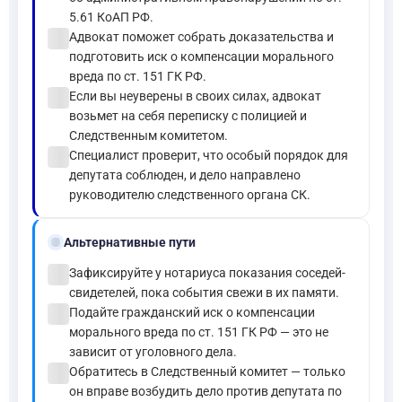
5.61 КоАП РФ.
check_circle
Адвокат поможет собрать доказательства и
подготовить иск о компенсации морального
вреда по ст. 151 ГК РФ.
check_circle
Если вы неуверены в своих силах, адвокат
возьмет на себя переписку с полицией и
Следственным комитетом.
check_circle
Специалист проверит, что особый порядок для
депутата соблюден, и дело направлено
руководителю следственного органа СК.
alt_route
Альтернативные пути
check_circle
Зафиксируйте у нотариуса показания соседей-
свидетелей, пока события свежи в их памяти.
check_circle
Подайте гражданский иск о компенсации
морального вреда по ст. 151 ГК РФ — это не
зависит от уголовного дела.
check_circle
Обратитесь в Следственный комитет — только
он вправе возбудить дело против депутата по