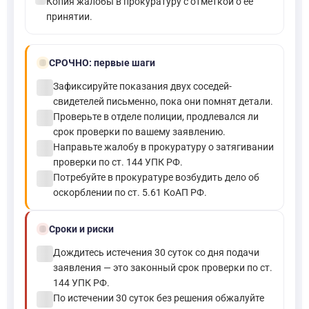
Копия жалобы в прокуратуру с отметкой о ее
принятии.
bolt
СРОЧНО:
первые шаги
check_circle
Зафиксируйте показания двух соседей-
свидетелей письменно, пока они помнят детали.
check_circle
Проверьте в отделе полиции, продлевался ли
срок проверки по вашему заявлению.
check_circle
Направьте жалобу в прокуратуру о затягивании
проверки по ст. 144 УПК РФ.
check_circle
Потребуйте в прокуратуре возбудить дело об
оскорблении по ст. 5.61 КоАП РФ.
schedule
Сроки и риски
check_circle
Дождитесь истечения 30 суток со дня подачи
заявления — это законный срок проверки по ст.
144 УПК РФ.
check_circle
По истечении 30 суток без решения обжалуйте