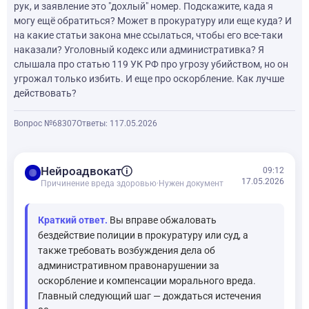
рук, и заявление это "дохлый" номер. Подскажите, када я
могу ещё обратиться? Может в прокуратуру или еще куда? И
на какие статьи закона мне ссылаться, чтобы его все-таки
наказали? Уголовный кодекс или административка? Я
слышала про статью 119 УК РФ про угрозу убийством, но он
угрожал только избить. И еще про оскорбление. Как лучше
действовать?
Вопрос №68307
Ответы: 1
17.05.2026
balance
Нейроадвокат
09:12
17.05.2026
Причинение вреда здоровью
·
Нужен документ
Краткий ответ.
Вы вправе обжаловать
бездействие полиции в прокуратуру или суд, а
также требовать возбуждения дела об
административном правонарушении за
оскорбление и компенсации морального вреда.
Главный следующий шаг — дождаться истечения