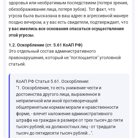
здоровья или необратимым последствиям (потеря зрения,
обезображивание лица, потеря зубов). Тот факт, что
угроза была высказана в ваш адрес в агрессивной манере
поздно вечером, а у вас есть свидетели, подтверждает, что
у вас имелись все основания опасаться осуществления
этой угрозы
.
1.2. Оскорбление (ст. 5.61 КоАП РФ)
Это отдельный состав административного
правонарушения, который не "поглощается" уголовной
статьей.
КоАП РФ Статья 5.61. Оскорбление:
"1. Оскорбление, то есть унижение чести и
достоинства другого лица, выраженное в
неприличной или иной противоречащей
общепринятым нормам морали и нравственности
форме, - влечет наложение административного
штрафа на граждан в размере от трех тысяч до пяти
тысяч рублей; на должностных лиц - от тридцати
тысяч до пятидесяти тысяч рублей...".