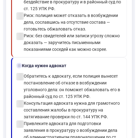
бездействие в прокуратуру и в районный суд по
ст. 125 УПК РФ.
check_circle
Риск: полиция может отказать в возбуждении
дела, сославшись на отсутствие состава —
готовьтесь обжаловать отказ.
check_circle
Риск: без свидетелей или записи угрозу сложно
доказать — заручитесь письменными
показаниями соседей как можно скорее.
gavel
Когда нужен адвокат
check_circle
Обратитесь к адвокату, если полиция вынесет
постановление об отказе в возбуждении
уголовного дела: он поможет обжаловать его в
районный суд по ст. 125 УПК РФ.
check_circle
Консультация адвоката нужна для грамотного
составления жалобы в прокуратуру на
затягивание проверки по ст. 144 УПК РФ.
check_circle
Привлеките адвоката для подготовки
заявления в прокуратуру о возбуждении дела
об административном правонарушении по ст.