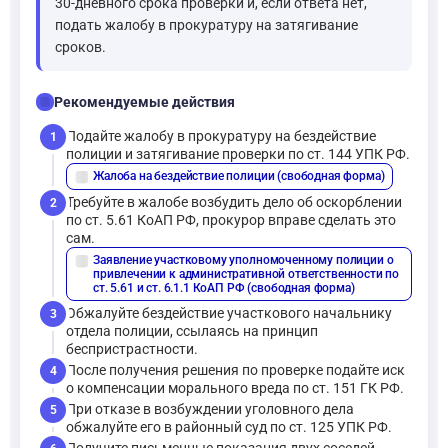
30-дневного срока проверки и, если ответа нет,
подать жалобу в прокуратуру на затягивание
сроков.
checklist
Рекомендуемые действия
Подайте жалобу в прокуратуру на бездействие
1
полиции и затягивание проверки по ст. 144 УПК РФ.
Жалоба на бездействие полиции (свободная форма)
description
Требуйте в жалобе возбудить дело об оскорблении
2
по ст. 5.61 КоАП РФ, прокурор вправе сделать это
сам.
Заявление участковому уполномоченному полиции о
description
привлечении к административной ответственности по
ст. 5.61 и ст. 6.1.1 КоАП РФ (свободная форма)
Обжалуйте бездействие участкового начальнику
3
отдела полиции, ссылаясь на принцип
беспристрастности.
После получения решения по проверке подайте иск
4
о компенсации морального вреда по ст. 151 ГК РФ.
При отказе в возбуждении уголовного дела
5
обжалуйте его в районный суд по ст. 125 УПК РФ.
Получите письменные показания двух соседей-