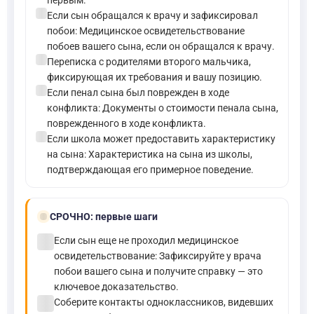
check_circle
Если сын обращался к врачу и зафиксировал
побои: Медицинское освидетельствование
побоев вашего сына, если он обращался к врачу.
check_circle
Переписка с родителями второго мальчика,
фиксирующая их требования и вашу позицию.
check_circle
Если пенал сына был поврежден в ходе
конфликта: Документы о стоимости пенала сына,
поврежденного в ходе конфликта.
check_circle
Если школа может предоставить характеристику
на сына: Характеристика на сына из школы,
подтверждающая его примерное поведение.
bolt
СРОЧНО:
первые шаги
check_circle
Если сын еще не проходил медицинское
освидетельствование: Зафиксируйте у врача
побои вашего сына и получите справку — это
ключевое доказательство.
check_circle
Соберите контакты одноклассников, видевших