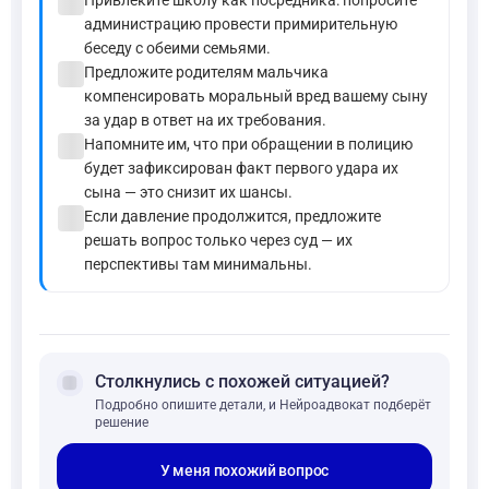
check_circle
администрацию провести примирительную
беседу с обеими семьями.
check_circle
Предложите родителям мальчика
компенсировать моральный вред вашему сыну
за удар в ответ на их требования.
check_circle
Напомните им, что при обращении в полицию
будет зафиксирован факт первого удара их
сына — это снизит их шансы.
check_circle
Если давление продолжится, предложите
решать вопрос только через суд — их
перспективы там минимальны.
forum
Столкнулись с похожей ситуацией?
Подробно опишите детали, и Нейроадвокат подберёт
решение
У меня похожий вопрос