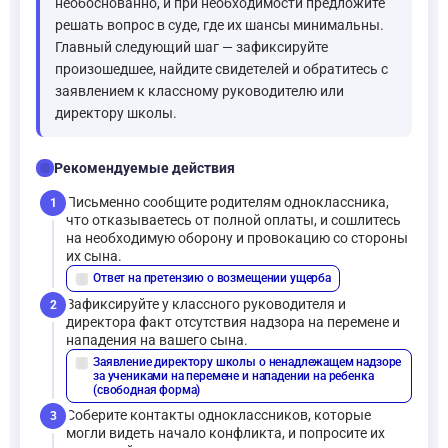
необоснованно, и при необходимости предложите
решать вопрос в суде, где их шансы минимальны.
Главный следующий шаг — зафиксируйте
произошедшее, найдите свидетелей и обратитесь с
заявлением к классному руководителю или
директору школы.
checklist
Рекомендуемые действия
Письменно сообщите родителям одноклассника,
1
что отказываетесь от полной оплаты, и сошлитесь
на необходимую оборону и провокацию со стороны
их сына.
Ответ на претензию о возмещении ущерба
description
Зафиксируйте у классного руководителя и
2
директора факт отсутствия надзора на перемене и
нападения на вашего сына.
Заявление директору школы о ненадлежащем надзоре
description
за учениками на перемене и нападении на ребенка
(свободная форма)
Соберите контакты одноклассников, которые
3
могли видеть начало конфликта, и попросите их