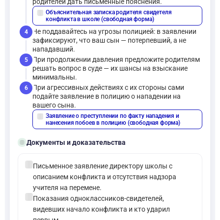
родителей дать письменные пояснения.
Объяснительная записка родителя свидетеля
description
конфликта в школе (свободная форма)
Не поддавайтесь на угрозы полицией: в заявлении
4
зафиксируют, что ваш сын — потерпевший, а не
нападавший.
При продолжении давления предложите родителям
5
решать вопрос в суде — их шансы на взыскание
минимальны.
При агрессивных действиях с их стороны сами
6
подайте заявление в полицию о нападении на
вашего сына.
Заявление о преступлении по факту нападения и
description
нанесения побоев в полицию (свободная форма)
folder_open
Документы и доказательства
check_circle
Письменное заявление директору школы с
описанием конфликта и отсутствия надзора
учителя на перемене.
check_circle
Показания одноклассников-свидетелей,
видевших начало конфликта и кто ударил
первым.