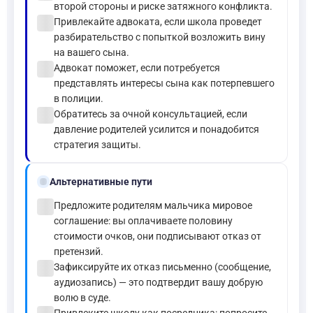
второй стороны и риске затяжного конфликта.
check_circle
Привлекайте адвоката, если школа проведет
разбирательство с попыткой возложить вину
на вашего сына.
check_circle
Адвокат поможет, если потребуется
представлять интересы сына как потерпевшего
в полиции.
check_circle
Обратитесь за очной консультацией, если
давление родителей усилится и понадобится
стратегия защиты.
alt_route
Альтернативные пути
check_circle
Предложите родителям мальчика мировое
соглашение: вы оплачиваете половину
стоимости очков, они подписывают отказ от
претензий.
check_circle
Зафиксируйте их отказ письменно (сообщение,
аудиозапись) — это подтвердит вашу добрую
волю в суде.
Привлеките школу как посредника: попросите