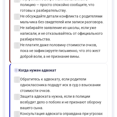
полицию — просто спокойно сообщите, что
готовы к разбирательству.
check_circle
Не обсуждайте детали конфликта с родителями
мальчика без свидетелей или записи разговора.
check_circle
Не забирайте заявление из школы, если уже
написали, и не отказывайтесь от официального
разбирательства.
check_circle
Не платите даже половину стоимости очков,
пока не зафиксируете письменно, что это жест
доброй воли, а не признание вины.
gavel
Когда нужен адвокат
check_circle
Обратитесь к адвокату, если родители
одноклассника подадут иск в суд о взыскании
стоимости очков.
check_circle
Защита адвоката нужна, если в полиции
возбудят дело о побоях и не признают оборону
вашего сына.
check_circle
Консультация адвоката оправдана при угрозах