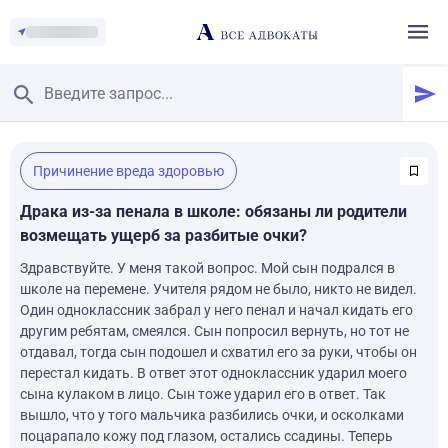
Главная
/
Причинение вреда здоровью
Смотреть заданные вопросы
/
Задать вопрос
Драка из-за пенала в школе: обязаны ли родители
возмещать ущерб за разбитые очки?
Здравствуйте. У меня такой вопрос. Мой сын подрался в
школе на перемене. Учителя рядом не было, никто не видел.
Один одноклассник забрал у него пенал и начал кидать его
другим ребятам, смеялся. Сын попросил вернуть, но тот не
отдавал, тогда сын подошел и схватил его за руки, чтобы он
перестал кидать. В ответ этот одноклассник ударил моего
сына кулаком в лицо. Сын тоже ударил его в ответ. Так
вышло, что у того мальчика разбились очки, и осколками
поцарапало кожу под глазом, остались ссадины. Теперь