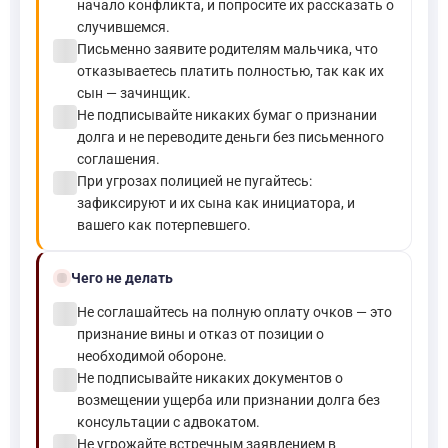
начало конфликта, и попросите их рассказать о
случившемся.
check_circle
Письменно заявите родителям мальчика, что
отказываетесь платить полностью, так как их
сын — зачинщик.
check_circle
Не подписывайте никаких бумаг о признании
долга и не переводите деньги без письменного
соглашения.
check_circle
При угрозах полицией не пугайтесь:
зафиксируют и их сына как инициатора, и
вашего как потерпевшего.
block
Чего не делать
check_circle
Не соглашайтесь на полную оплату очков — это
признание вины и отказ от позиции о
необходимой обороне.
check_circle
Не подписывайте никаких документов о
возмещении ущерба или признании долга без
консультации с адвокатом.
check_circle
Не угрожайте встречным заявлением в