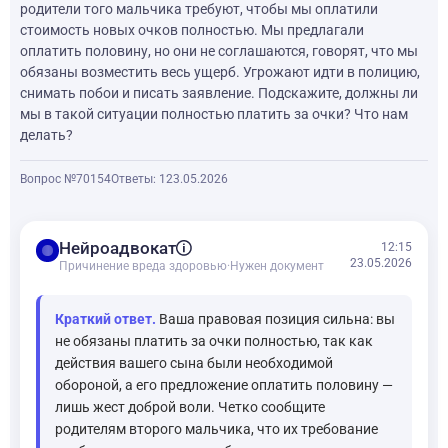
родители того мальчика требуют, чтобы мы оплатили
стоимость новых очков полностью. Мы предлагали
оплатить половину, но они не соглашаются, говорят, что мы
обязаны возместить весь ущерб. Угрожают идти в полицию,
снимать побои и писать заявление. Подскажите, должны ли
мы в такой ситуации полностью платить за очки? Что нам
делать?
Вопрос №70154
Ответы: 1
23.05.2026
balance
Нейроадвокат
12:15
23.05.2026
Причинение вреда здоровью
·
Нужен документ
Краткий ответ.
Ваша правовая позиция сильна: вы
не обязаны платить за очки полностью, так как
действия вашего сына были необходимой
обороной, а его предложение оплатить половину —
лишь жест доброй воли. Четко сообщите
родителям второго мальчика, что их требование