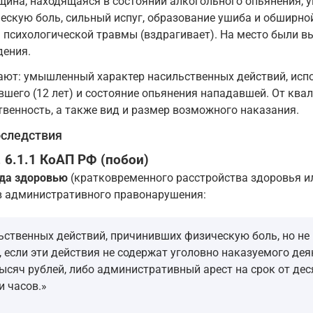
щина, находящаяся в состоянии алкогольного опьянения, 
ческую боль, сильный испуг, образование ушиба и обширной
 психологической травмы (вздрагивает). На место были в
дения.
ют: умышленный характер насильственных действий, испо
шего (12 лет) и состояние опьянения нападавшей. От квал
венность, а также вид и размер возможного наказания.
оследствия
 6.1.1 КоАП РФ (побои)
еда здоровью
(кратковременного расстройства здоровья и
ав административного правонарушения:
ьственных действий, причинивших физическую боль, но не 
 если эти действия не содержат уголовно наказуемого де
ысяч рублей, либо административный арест на срок от дес
и часов.»