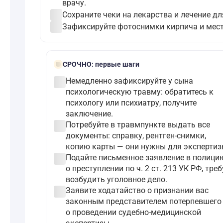
врачу.
check_circle
Сохраните чеки на лекарства и лечение дл
check_circle
Зафиксируйте фотоснимки кирпича и мест
bolt
СРОЧНО:
первые шаги
check_circle
Немедленно зафиксируйте у сына
психологическую травму: обратитесь к
психологу или психиатру, получите
заключение.
check_circle
Потребуйте в травмпункте выдать все
документы: справку, рентген-снимки,
копию карты — они нужны для экспертиз
check_circle
Подайте письменное заявление в полици
о преступлении по ч. 2 ст. 213 УК РФ, треб
возбудить уголовное дело.
check_circle
Заявите ходатайство о признании вас
законным представителем потерпевшего
о проведении судебно-медицинской