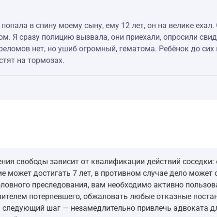
попала в спину моему сыну, ему 12 лет, он на велике ехал. 
чом. Я сразу полицию вызвала, они приехали, опросили сви
реломов нет, но ушиб огромный, гематома. Ребёнок до сих 
стят на тормозах.
ия свободы зависит от квалификации действий соседки: е
ие может достигать 7 лет, в противном случае дело мож
головного преследования, вам необходимо активно пользо
вителем потерпевшего, обжаловать любые отказные постан
 следующий шаг — незамедлительно привлечь адвоката д