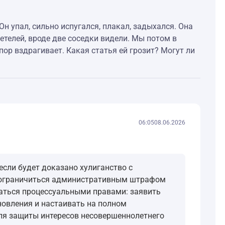
Он упал, сильно испугался, плакал, задыхался. Она
детелей, вроде две соседки видели. Мы потом в
пор вздрагивает. Какая статья ей грозит? Могут ли
06:05
08.06.2026
сли будет доказано хулиганство с
ет ограничиться административным штрафом
ваться процессуальными правами: заявить
овления и настаивать на полном
ля защиты интересов несовершеннолетнего