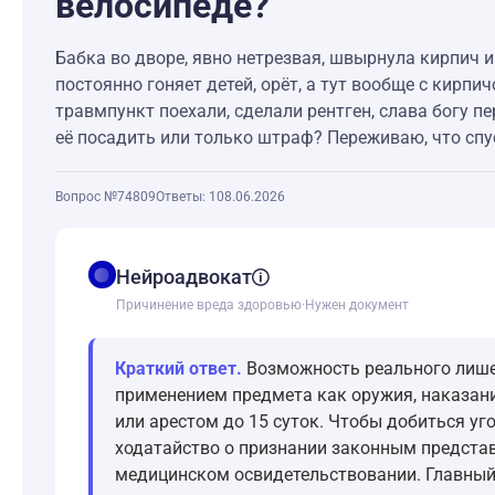
велосипеде?
Бабка во дворе, явно нетрезвая, швырнула кирпич и 
постоянно гоняет детей, орёт, а тут вообще с кирпи
травмпункт поехали, сделали рентген, слава богу пе
её посадить или только штраф? Переживаю, что спу
Вопрос №74809
Ответы: 1
08.06.2026
balance
Нейроадвокат
Причинение вреда здоровью
·
Нужен документ
Краткий ответ.
Возможность реального лишен
применением предмета как оружия, наказан
или арестом до 15 суток. Чтобы добиться у
ходатайство о признании законным предста
медицинском освидетельствовании. Главный