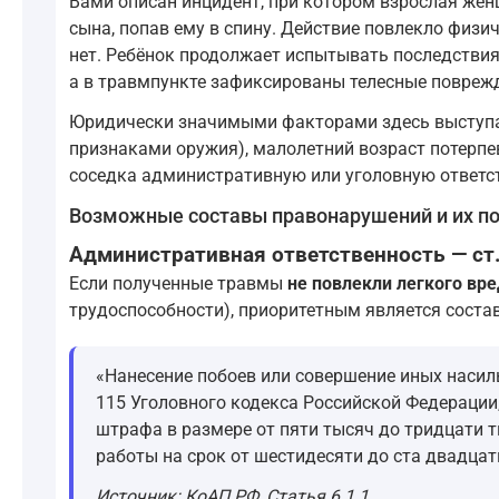
Вами описан инцидент, при котором взрослая жен
сына, попав ему в спину. Действие повлекло физи
нет. Ребёнок продолжает испытывать последствия
а в травмпункте зафиксированы телесные повреж
Юридически значимыми факторами здесь выступа
признаками оружия), малолетний возраст потерпев
соседка административную или уголовную ответст
Возможные составы правонарушений и их п
Административная ответственность — ст.
Если полученные травмы
не повлекли легкого вр
трудоспособности), приоритетным является сост
«Нанесение побоев или совершение иных насил
115 Уголовного кодекса Российской Федерации,
штрафа в размере от пяти тысяч до тридцати т
работы на срок от шестидесяти до ста двадцат
Источник: КоАП РФ, Статья 6.1.1