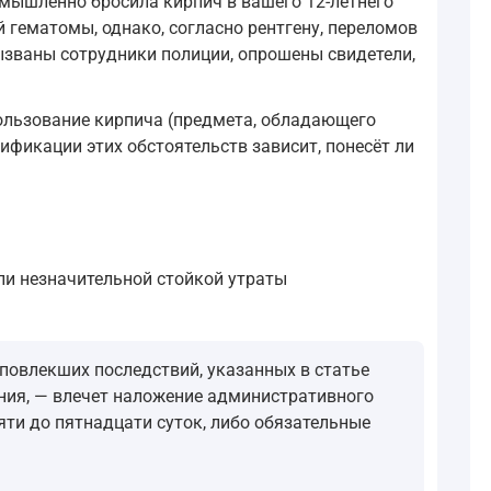
умышленно бросила кирпич в вашего 12-летнего
 гематомы, однако, согласно рентгену, переломов
ызваны сотрудники полиции, опрошены свидетели,
льзование кирпича (предмета, обладающего
ификации этих обстоятельств зависит, понесёт ли
ли незначительной стойкой утраты
повлекших последствий, указанных в статье
яния, — влечет наложение административного
яти до пятнадцати суток, либо обязательные