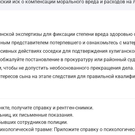
ский иск о компенсации морального вреда и расходов на л
инской экспертизы для фиксации степени вреда здоровью 
нным представителем потерпевшего и ознакомьтесь с мате
сивных действиях соседки для подтверждения хулиганско
 обжалуйте постановление в прокуратуру или районный суд
и, чтобы не допустить необоснованного прекращения дела.
тересов сына на этапе следствия для правильной квалифи
кте, получите справку и рентген-снимки.
ьниц, их письменные показания.
ибывших сотрудников полиции.
сихологической травме: Приложите справку о психологичес