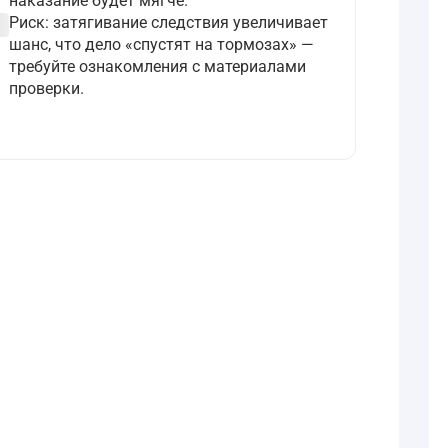
наказание будет мягче.
ircle
Риск: затягивание следствия увеличивает
шанс, что дело «спустят на тормозах» —
требуйте ознакомления с материалами
проверки.