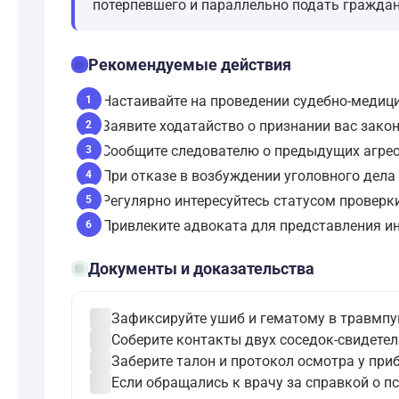
потерпевшего и параллельно подать граждан
checklist
Рекомендуемые действия
Настаивайте на проведении судебно-медиц
1
Заявите ходатайство о признании вас зако
2
Сообщите следователю о предыдущих агрес
3
При отказе в возбуждении уголовного дела
4
Регулярно интересуйтесь статусом проверк
5
Привлеките адвоката для представления ин
6
folder_open
Документы и доказательства
check_circle
Зафиксируйте ушиб и гематому в травмпун
check_circle
Соберите контакты двух соседок-свидетел
check_circle
Заберите талон и протокол осмотра у пр
check_circle
Если обращались к врачу за справкой о п