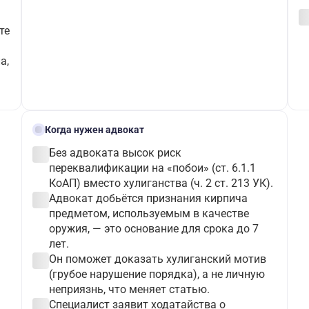
check_c
те
а,
gavel
Когда нужен адвокат
check_circle
Без адвоката высок риск
переквалификации на «побои» (ст. 6.1.1
КоАП) вместо хулиганства (ч. 2 ст. 213 УК).
check_circle
Адвокат добьётся признания кирпича
предметом, используемым в качестве
оружия, — это основание для срока до 7
лет.
check_circle
Он поможет доказать хулиганский мотив
(грубое нарушение порядка), а не личную
неприязнь, что меняет статью.
check_circle
Специалист заявит ходатайства о