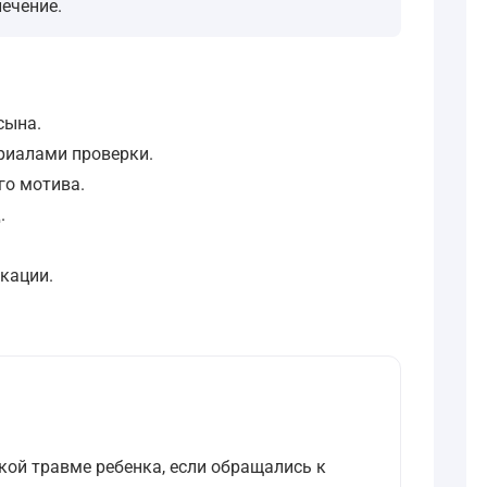
ечение.
сына.
риалами проверки.
го мотива.
.
кации.
кой травме ребенка, если обращались к