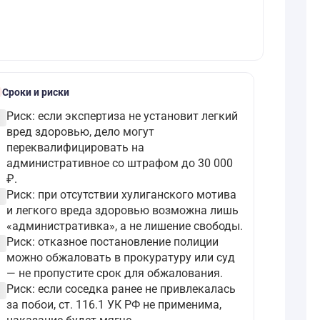
le
Сроки и риски
ircle
Риск: если экспертиза не установит легкий
вред здоровью, дело могут
переквалифицировать на
административное со штрафом до 30 000
₽.
ircle
Риск: при отсутствии хулиганского мотива
и легкого вреда здоровью возможна лишь
«административка», а не лишение свободы.
ircle
Риск: отказное постановление полиции
можно обжаловать в прокуратуру или суд
— не пропустите срок для обжалования.
ircle
Риск: если соседка ранее не привлекалась
за побои, ст. 116.1 УК РФ не применима,