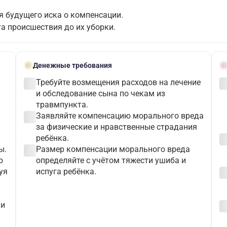
я будущего иска о компенсации.
а происшествия до их уборки.
payments
schedu
Денежные требования
check_circle
check_c
Требуйте возмещения расходов на лечение
и обследование сына по чекам из
травмпункта.
check_circle
Заявляйте компенсацию морального вреда
за физические и нравственные страдания
check_c
ребёнка.
check_circle
ы.
Размер компенсации морального вреда
ю
определяйте с учётом тяжести ушиба и
check_c
уя
испуга ребёнка.
check_c
 и