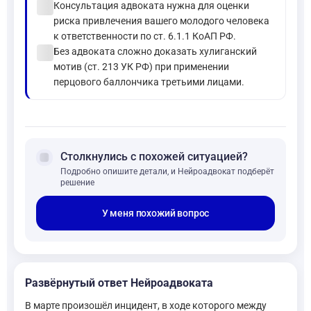
check_circle
Консультация адвоката нужна для оценки
риска привлечения вашего молодого человека
к ответственности по ст. 6.1.1 КоАП РФ.
check_circle
Без адвоката сложно доказать хулиганский
мотив (ст. 213 УК РФ) при применении
перцового баллончика третьими лицами.
forum
Столкнулись с похожей ситуацией?
Подробно опишите детали, и Нейроадвокат подберёт
решение
У меня похожий вопрос
Развёрнутый ответ Нейроадвоката
В марте произошёл инцидент, в ходе которого между