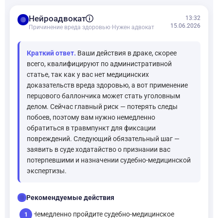
balance
Нейроадвокат
13:32
15.06.2026
Причинение вреда здоровью
·
Нужен адвокат
Краткий ответ.
Ваши действия в драке, скорее
всего, квалифицируют по административной
статье, так как у вас нет медицинских
доказательств вреда здоровью, а вот применение
перцового баллончика может стать уголовным
делом. Сейчас главный риск — потерять следы
побоев, поэтому вам нужно немедленно
обратиться в травмпункт для фиксации
повреждений. Следующий обязательный шаг —
заявить в суде ходатайство о признании вас
потерпевшими и назначении судебно-медицинской
экспертизы.
checklist
Рекомендуемые действия
Немедленно пройдите судебно-медицинское
1