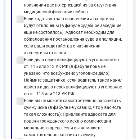
признании вас потерпевшей из-за отсутствия
медицинской фиксации побоев.
check_circle
Если ходатайства о назначении экспертизы
будут отклонены (в фабуле судебное заседание
еще не состоялось): Адвокат необходим для
обжалования постановления суда в апелляции,
если ваши ходатайства о назначении
экспертизы отклонят.
check_circle
Если дело переквалифицируют в уголовное по
ст. 115 или 213 УК РФ (в фабуле пока не
указано, что возбуждено уголовное дело):
Наймите защитника, если водитель такси нанял
юриста и дело переквалифицируют в уголовное
по ст. 115 или 213 УК РФ.
check_circle
Если вы не можете самостоятельно рассчитать
сумму иска (в фабуле не указано, что у вас есть
такая сложность): Привлеките адвоката для
подачи гражданского иска о компенсации
морального вреда, если вы не можете
самостоятельно рассчитать сумму.