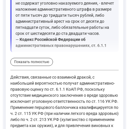
не содержат уголовно наказуемого деяния, - влечет
наложение административного штрафа в размере
от пяти тысяч до тридцати тысяч рублей, либо
административный арест на срок от десяти до
пятнадцати суток, либо обязательные работы на
срок от шестидесяти до ста двадцати часов.
—
Кодекс Российской Федерации об
административных правонарушениях, ст. 6.1.1
Действия третьих лиц, прибывших по вызову водителя и расп
Показать полностью
"Статья 115. Умышленное причинение легкого вреда здор
Действия, связанные со взаимной дракой, с
наибольшей вероятностью получат административно-
правовую оценку по ст. 6.1.1 КоАП РФ, поскольку
Умышленное причинение легкого вреда здоровью, вызвавше
отсутствие медицинского заключения о вреде здоровью
То же деяние, совершенное: ... в) с применением оружия ил
исключает уголовную ответственность по ст. 116 УК РФ.
Применение перцового баллончика квалифицируется по
—
Уголовный кодекс Российской Федерации, ст. 115
ч. 2 ст. 115 УК РФ (при наличии легкого вреда здоровью)
либо по ч. 2 ст. 213 УК РФ (хулиганство с применением
предмета как оружия), и для привлечения виновных к