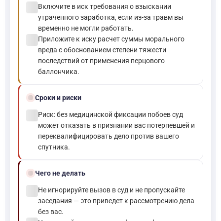
check_circle
Включите в иск требования о взыскании
утраченного заработка, если из-за травм вы
временно не могли работать.
check_circle
Приложите к иску расчет суммы морального
вреда с обоснованием степени тяжести
последствий от применения перцового
баллончика.
schedule
Сроки и риски
check_circle
Риск: без медицинской фиксации побоев суд
может отказать в признании вас потерпевшей и
переквалифицировать дело против вашего
спутника.
block
Чего не делать
check_circle
Не игнорируйте вызов в суд и не пропускайте
заседания — это приведет к рассмотрению дела
без вас.