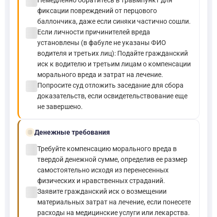
check_circle
Немедленно обратитесь в травмпункт для
фиксации повреждений от перцового
баллончика, даже если синяки частично сошли.
check_circle
Если личности причинителей вреда
установлены (в фабуле не указаны ФИО
водителя и третьих лиц): Подайте гражданский
иск к водителю и третьим лицам о компенсации
морального вреда и затрат на лечение.
check_circle
Попросите суд отложить заседание для сбора
доказательств, если освидетельствование еще
не завершено.
payments
Денежные требования
check_circle
Требуйте компенсацию морального вреда в
твердой денежной сумме, определив ее размер
самостоятельно исходя из перенесенных
физических и нравственных страданий.
check_circle
Заявите гражданский иск о возмещении
материальных затрат на лечение, если понесете
расходы на медицинские услуги или лекарства.