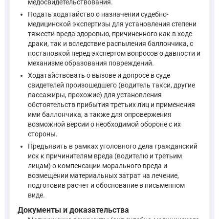
медосвидетельствования.
"Назначение и производство судебной экспертизы обязатель
Подать ходатайство о назначении судебно-
—
Уголовно-процессуальный кодекс Российской Федерации
медицинской экспертизы для установления степени
тяжести вреда здоровью, причиненного как в ходе
При вызове в суд стороны обладают широким кругом процессу
драки, так и вследствие распыления баллончика, с
постановкой перед экспертом вопросов о давности и
механизме образования повреждений.
"1. Потерпевшим является физическое лицо, которому прес
Ходатайствовать о вызове и допросе в суде
—
Уголовно-процессуальный кодекс Российской Федерации
свидетелей произошедшего (водитель такси, другие
пассажиры, прохожие) для установления
обстоятельств прибытия третьих лиц и применения
"Статья 44 УПК РФ определяет понятие гражданского истца
ими баллончика, а также для опровержения
—
Уголовно-процессуальный кодекс Российской Федерации
возможной версии о необходимой обороне с их
стороны.
Отсутствие официального снятия побоев (медицинского освид
Предъявить в рамках уголовного дела гражданский
иск к причинителям вреда (водителю и третьим
лицам) о компенсации морального вреда и
"Статья 26.2. Доказательства 1. Доказательствами по де
возмещении материальных затрат на лечение,
—
Кодекс Российской Федерации об административных пр
подготовив расчет и обоснование в письменном
виде.
Документы и доказательства