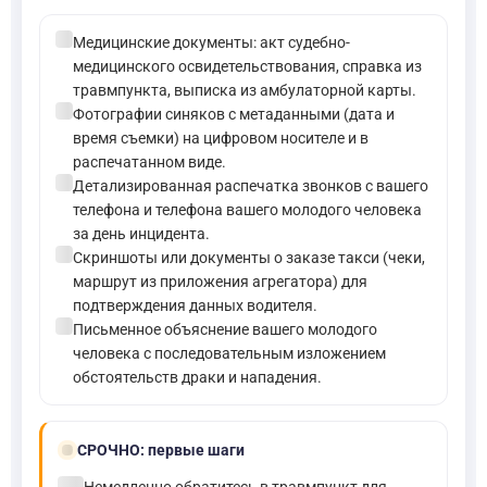
check_circle
Медицинские документы: акт судебно-
медицинского освидетельствования, справка из
травмпункта, выписка из амбулаторной карты.
check_circle
Фотографии синяков с метаданными (дата и
время съемки) на цифровом носителе и в
распечатанном виде.
check_circle
Детализированная распечатка звонков с вашего
телефона и телефона вашего молодого человека
за день инцидента.
check_circle
Скриншоты или документы о заказе такси (чеки,
маршрут из приложения агрегатора) для
подтверждения данных водителя.
check_circle
Письменное объяснение вашего молодого
человека с последовательным изложением
обстоятельств драки и нападения.
bolt
СРОЧНО:
первые шаги