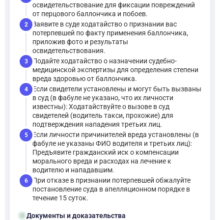
освидетельствование для фиксации повреждений
от перцового баллончика и побоев.
Заявите в суде ходатайство о признании вас
2
потерпевшей по факту применения баллончика,
приложив фото и результаты
освидетельствования.
Подайте ходатайство о назначении судебно-
3
медицинской экспертизы для определения степени
вреда здоровью от баллончика.
Если свидетели установлены и могут быть вызваны
4
в суд (в фабуле не указано, что их личности
известны): Ходатайствуйте о вызове в суд
свидетелей (водитель такси, прохожие) для
подтверждения нападения третьих лиц.
Если личности причинителей вреда установлены (в
5
фабуле не указаны ФИО водителя и третьих лиц):
Предъявите гражданский иск о компенсации
морального вреда и расходах на лечение к
водителю и нападавшим.
При отказе в признании потерпевшей обжалуйте
6
постановление суда в апелляционном порядке в
течение 15 суток.
folder_open
Документы и доказательства