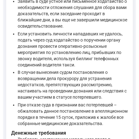
Заявить в суде устное или письменное ходатайство о
необходимости отложения слушания для сбора вами
доказательств, если заседание проходит в
ближайшие дни, а вы еще не завершили медицинское
освидетельствование.
Если установить личности нападавших не удалось,
подать через суд ходатайство о поручении органу
дознания провести оперативно-розыскные
мероприятия по установлению лиц, прибывших по
звонку водителя, используя биллинг телефонных
соединений водителя такси.
В случае вынесения судом постановления о
возвращении дела прокурору для устранения
недостатков, препятствующих рассмотрению,
настаивать на проведении дознания или следствия с
вашим участием в статусе потерпевшего.
При отказе суда в признании вас потерпевшей –
обжаловать данное постановление в апелляционном
порядке в течение 15 суток, приложив к жалобе все
собранные медицинские доказательства.
Денежные требования