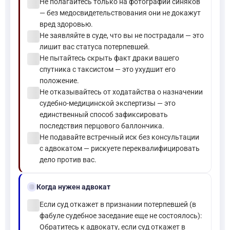
check_circle
Не полагайтесь только на фотографии синяков
— без медосвидетельствования они не докажут
вред здоровью.
check_circle
Не заявляйте в суде, что вы не пострадали — это
лишит вас статуса потерпевшей.
check_circle
Не пытайтесь скрыть факт драки вашего
спутника с таксистом — это ухудшит его
положение.
check_circle
Не отказывайтесь от ходатайства о назначении
судебно-медицинской экспертизы — это
единственный способ зафиксировать
последствия перцового баллончика.
check_circle
Не подавайте встречный иск без консультации
с адвокатом — рискуете переквалифицировать
дело против вас.
gavel
Когда нужен адвокат
check_circle
Если суд откажет в признании потерпевшей (в
фабуле судебное заседание еще не состоялось):
Обратитесь к адвокату, если суд откажет в