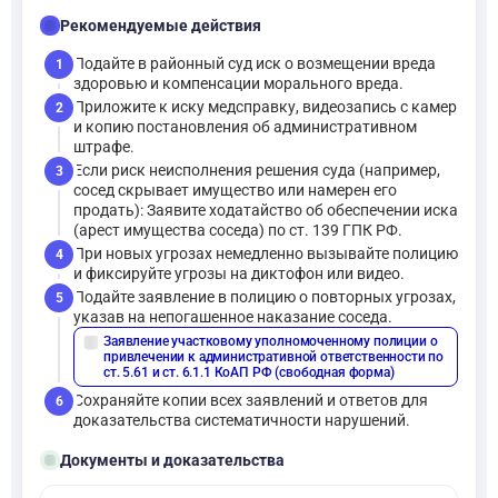
checklist
Рекомендуемые действия
Подайте в районный суд иск о возмещении вреда
1
здоровью и компенсации морального вреда.
Приложите к иску медсправку, видеозапись с камер
2
и копию постановления об административном
штрафе.
Если риск неисполнения решения суда (например,
3
сосед скрывает имущество или намерен его
продать): Заявите ходатайство об обеспечении иска
(арест имущества соседа) по ст. 139 ГПК РФ.
При новых угрозах немедленно вызывайте полицию
4
и фиксируйте угрозы на диктофон или видео.
Подайте заявление в полицию о повторных угрозах,
5
указав на непогашенное наказание соседа.
Заявление участковому уполномоченному полиции о
description
привлечении к административной ответственности по
ст. 5.61 и ст. 6.1.1 КоАП РФ (свободная форма)
Сохраняйте копии всех заявлений и ответов для
6
доказательства систематичности нарушений.
folder_open
Документы и доказательства