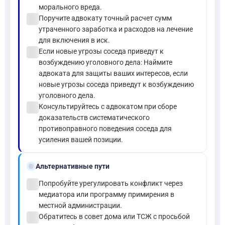
морального вреда.
check_circle
Поручите адвокату точный расчет сумм
утраченного заработка и расходов на лечение
для включения в иск.
check_circle
Если новые угрозы соседа приведут к
возбуждению уголовного дела: Наймите
адвоката для защиты ваших интересов, если
новые угрозы соседа приведут к возбуждению
уголовного дела.
check_circle
Консультируйтесь с адвокатом при сборе
доказательств систематического
противоправного поведения соседа для
усиления вашей позиции.
alt_route
Альтернативные пути
check_circle
Попробуйте урегулировать конфликт через
медиатора или программу примирения в
местной администрации.
check_circle
Обратитесь в совет дома или ТСЖ с просьбой