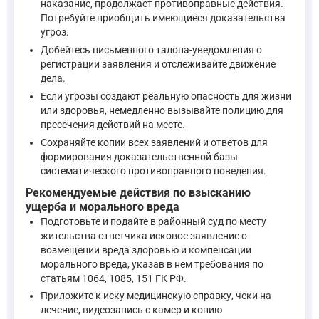
наказание, продолжает противоправные действия.
Компенсация морального вреда осуществляется независ
Потребуйте приобщить имеющиеся доказательства
угроз.
—
Гражданский кодекс Российской Федерации, ст. 1099
Добейтесь письменного талона-уведомления о
регистрации заявления и отслеживайте движение
дела.
Статья 1100 ГК РФ указывает, что моральный вред компенсир
Если угрозы создают реальную опасность для жизни
или здоровья, немедленно вызывайте полицию для
Компенсация морального вреда осуществляется независимо
пресечения действий на месте.
—
Гражданский кодекс Российской Федерации, ст. 1100
Сохраняйте копии всех заявлений и ответов для
формирования доказательственной базы
систематического противоправного поведения.
Статья 1101. Способ и размер компенсации морального вр
Рекомендуемые действия по взысканию
—
Гражданский кодекс Российской Федерации, ст. 1101
ущерба и морального вреда
Подготовьте и подайте в районный суд по месту
Относительно сроков исковой давности — статья 208 ГК РФ у
жительства ответчика исковое заявление о
возмещении вреда здоровью и компенсации
морального вреда, указав в нем требования по
Исковая давность не распространяется на требования о в
статьям 1064, 1085, 151 ГК РФ.
—
Гражданский кодекс Российской Федерации, ст. 208
Приложите к иску медицинскую справку, чеки на
лечение, видеозапись с камер и копию