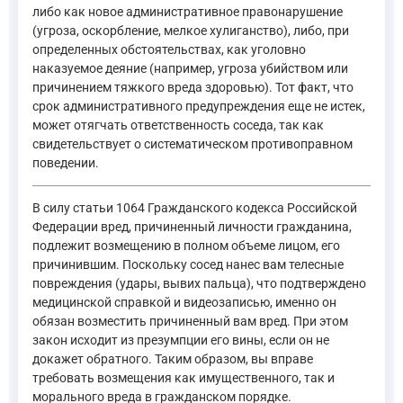
либо как новое административное правонарушение
(угроза, оскорбление, мелкое хулиганство), либо, при
определенных обстоятельствах, как уголовно
наказуемое деяние (например, угроза убийством или
причинением тяжкого вреда здоровью). Тот факт, что
срок административного предупреждения еще не истек,
может отягчать ответственность соседа, так как
свидетельствует о систематическом противоправном
поведении.
В силу статьи 1064 Гражданского кодекса Российской
Федерации вред, причиненный личности гражданина,
подлежит возмещению в полном объеме лицом, его
причинившим. Поскольку сосед нанес вам телесные
повреждения (удары, вывих пальца), что подтверждено
медицинской справкой и видеозаписью, именно он
обязан возместить причиненный вам вред. При этом
закон исходит из презумпции его вины, если он не
докажет обратного. Таким образом, вы вправе
требовать возмещения как имущественного, так и
морального вреда в гражданском порядке.