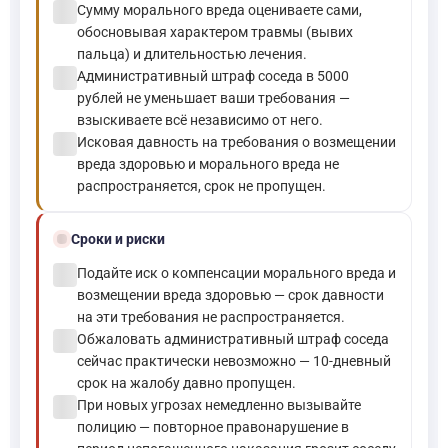
check_circle
Сумму морального вреда оцениваете сами,
обосновывая характером травмы (вывих
пальца) и длительностью лечения.
check_circle
Административный штраф соседа в 5000
рублей не уменьшает ваши требования —
взыскиваете всё независимо от него.
check_circle
Исковая давность на требования о возмещении
вреда здоровью и морального вреда не
распространяется, срок не пропущен.
schedule
Сроки и риски
check_circle
Подайте иск о компенсации морального вреда и
возмещении вреда здоровью — срок давности
на эти требования не распространяется.
check_circle
Обжаловать административный штраф соседа
сейчас практически невозможно — 10-дневный
срок на жалобу давно пропущен.
check_circle
При новых угрозах немедленно вызывайте
полицию — повторное правонарушение в