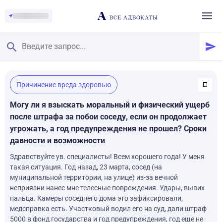
Главная
/
Причинение вреда здоровью
Смотреть заданные вопросы
/
Задать вопрос
Могу ли я взыскать моральный и физический ущерб
после штрафа за побои соседу, если он продолжает
угрожать, а год предупреждения не прошел? Сроки
давности и возможности
Здравствуйте ув. специалисты! Всем хорошего года! У меня
такая ситуация. Год назад, 23 марта, сосед (на
муниципальной территории, на улице) из-за вечной
неприязни нанес мне телесные повреждения. Удары, вывих
пальца. Камеры соседнего дома это зафиксировали,
медсправка есть. Участковый водил его на суд, дали штраф
5000 в фонд государства и год предупреждения, год еще не