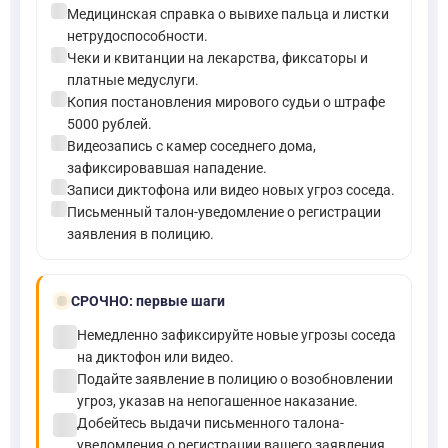
check_circle
Медицинская справка о вывихе пальца и листки
нетрудоспособности.
check_circle
Чеки и квитанции на лекарства, фиксаторы и
платные медуслуги.
check_circle
Копия постановления мирового судьи о штрафе
5000 рублей.
check_circle
Видеозапись с камер соседнего дома,
зафиксировавшая нападение.
check_circle
Записи диктофона или видео новых угроз соседа.
check_circle
Письменный талон-уведомление о регистрации
заявления в полицию.
bolt
СРОЧНО:
первые шаги
check_circle
Немедленно зафиксируйте новые угрозы соседа
на диктофон или видео.
check_circle
Подайте заявление в полицию о возобновлении
угроз, указав на непогашенное наказание.
check_circle
Добейтесь выдачи письменного талона-
уведомления о регистрации вашего заявления.