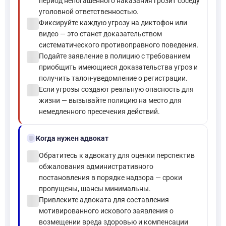
период непогашенного наказания грозит соседу
уголовной ответственностью.
check_circle
Фиксируйте каждую угрозу на диктофон или
видео — это станет доказательством
систематического противоправного поведения.
check_circle
Подайте заявление в полицию с требованием
приобщить имеющиеся доказательства угроз и
получить талон-уведомление о регистрации.
check_circle
Если угрозы создают реальную опасность для
жизни — вызывайте полицию на место для
немедленного пресечения действий.
gavel
Когда нужен адвокат
check_circle
Обратитесь к адвокату для оценки перспектив
обжалования административного
постановления в порядке надзора — сроки
пропущены, шансы минимальны.
check_circle
Привлеките адвоката для составления
мотивированного искового заявления о
возмещении вреда здоровью и компенсации