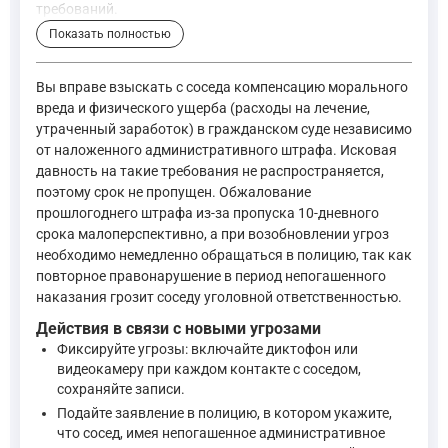
требований.
Показать полностью
При причинении гражданину увечья или ином повреждени
—
Гражданский кодекс Российской Федерации, ст. 108
Вы вправе взыскать с соседа компенсацию морального
вреда и физического ущерба (расходы на лечение,
утраченный заработок) в гражданском суде независимо
Компенсация морального вреда возможна на основании статьи
от наложенного административного штрафа. Исковая
давность на такие требования не распространяется,
поэтому срок не пропущен. Обжалование
Статья 151. Компенсация морального вреда
прошлогоднего штрафа из-за пропуска 10-дневного
Если гражданину причинен моральный вред (физические и
срока малоперспективно, а при возобновлении угроз
При определении размеров компенсации морального вреда
необходимо немедленно обращаться в полицию, так как
—
Гражданский кодекс Российской Федерации, ст. 151
повторное правонарушение в период непогашенного
наказания грозит соседу уголовной ответственностью.
Статья 1099 ГК РФ уточняет, что компенсация морального вр
Действия в связи с новыми угрозами
Фиксируйте угрозы: включайте диктофон или
Основания и размер компенсации гражданину морально
видеокамеру при каждом контакте с соседом,
сохраняйте записи.
Подайте заявление в полицию, в котором укажите,
Моральный вред, причиненный действиями (бездействием
что сосед, имея непогашенное административное