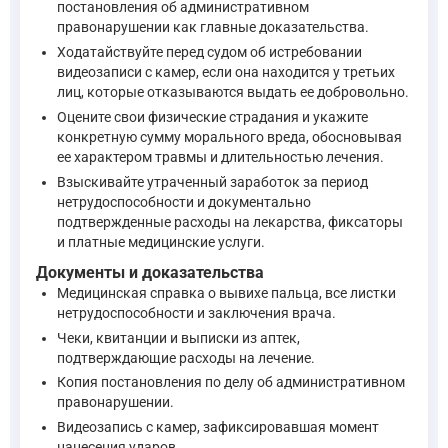
Что касается обжалования постановления об административно
постановления об административном
правонарушении как главные доказательства.
Ходатайствуйте перед судом об истребовании
Потерпевшим является физическое лицо или юридичес
видеозаписи с камер, если она находится у третьих
лиц, которые отказываются выдать ее добровольно.
Оцените свои физические страдания и укажите
Потерпевший вправе знакомиться со всеми материалами д
конкретную сумму морального вреда, обосновывая
ее характером травмы и длительностью лечения.
—
Кодекс Российской Федерации об административных пр
Взыскивайте утраченный заработок за период
нетрудоспособности и документально
подтвержденные расходы на лекарства, фиксаторы
Постановление по делу об административном правонару
и платные медицинские услуги.
...
Документы и доказательства
Медицинская справка о вывихе пальца, все листки
нетрудоспособности и заключения врача.
вынесенное должностным лицом - в вышестоящий орган, в
Чеки, квитанции и выписки из аптек,
подтверждающие расходы на лечение.
—
Кодекс Российской Федерации об административных пр
Копия постановления по делу об административном
правонарушении.
Видеозапись с камер, зафиксировавшая момент
Жалоба на постановление по делу об административном
нанесения ударов.