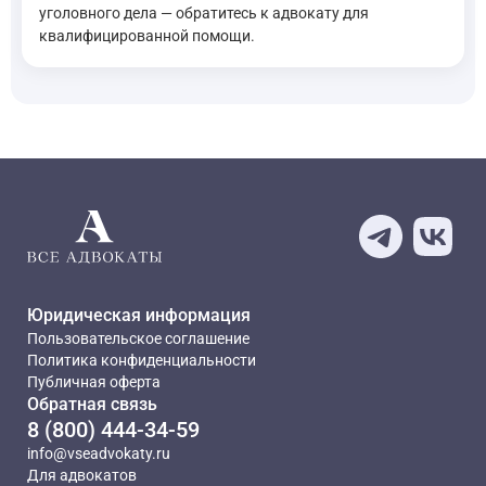
—
Кодекс Российской Федерации об административных пра
уголовного дела — обратитесь к адвокату для
квалифицированной помощи.
Для защиты от угрожающих действий также можно обратиться 
Статья 46 1. Каждому гарантируется судебная защита его 
—
Конституция Российской Федерации, ст. 46
Статья 52: Права потерпевших от преступлений и злоупот
—
Конституция Российской Федерации, ст. 52
В гражданском процессе для взыскания ущерба и морального 
Юридическая информация
Пользовательское соглашение
Вступившие в законную силу приговор суда по уголовно
Политика конфиденциальности
—
Гражданский процессуальный кодекс Российской Фед
Публичная оферта
Обратная связь
8 (800) 444-34-59
При подаче иска вы вправе ходатайствовать об обеспечении 
info@vseadvokaty.ru
Для адвокатов