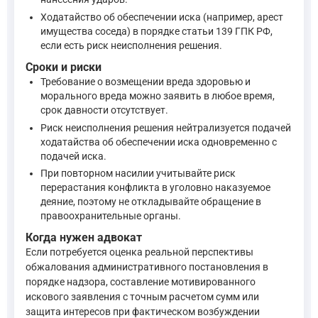
Ходатайство об обеспечении иска (например, арест
имущества соседа) в порядке статьи 139 ГПК РФ,
В случае пропуска срока, предусмотренного частью 1 ил
если есть риск неисполнения решения.
Сроки и риски
—
Кодекс Российской Федерации об административных пр
Требование о возмещении вреда здоровью и
морального вреда можно заявить в любое время,
Если вы считаете назначенное наказание слишком мягким (шт
срок давности отсутствует.
Риск неисполнения решения нейтрализуется подачей
ходатайства об обеспечении иска одновременно с
По результатам рассмотрения жалобы на постановление
подачей иска.
—
Кодекс Российской Федерации об административных 
При повторном насилии учитывайте риск
перерастания конфликта в уголовно наказуемое
деяние, поэтому не откладывайте обращение в
По поводу возобновления угрожающих действий со стороны со
правоохранительные органы.
Когда нужен адвокат
Лицо, которому назначено административное наказание за
Если потребуется оценка реальной перспективы
—
Кодекс Российской Федерации об административных пра
обжалования административного постановления в
порядке надзора, составление мотивированного
искового заявления с точным расчетом сумм или
Статья 6.1.1 КоАП РФ устанавливает административную отве
защита интересов при фактическом возбуждении