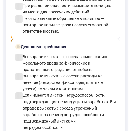
check_circle
При реальной опасности вызывайте полицию
на место для пресечения действий.
check_circle
Не откладывайте обращение в полицию —
повторное насилие грозит соседу уголовной
ответственностью.
payments
Денежные требования
check_circle
Вы вправе взыскать с соседа компенсацию
морального вреда за физические и
нравственные страдания от побоев.
check_circle
Вы вправе взыскать с соседа расходы на
лечение (лекарства, фиксаторы, платные
услуги) по чекам и квитанциям.
check_circle
Если имеются листки нетрудоспособности,
подтверждающие период утраты заработка: Вы
вправе взыскать с соседа утраченный
заработок за период нетрудоспособности,
подтвержденный листками
нетрудоспособности.