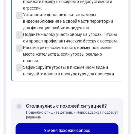
провести беседу с соседом о недопустимости
агрессии.
check_circle
Установите дополнительные камеры
видеонаблюдения на своей части территории
для фиксации любых инцидентов.
check_circle
Подайте жалобу участковому на угрозы, чтобы
он провел профилактическую беседу с соседом.
check_circle
Рассмотрите возможность временной смены
места жительства, если угрозы реально
опасны.
check_circle
Зафиксируйте угрозы в письменном виде и
передайте копию в прокуратуру для проверки.
forum
Столкнулись с похожей ситуацией?
Подробно опишите детали, и Нейроадвокат подберёт
решение
У меня похожий вопрос