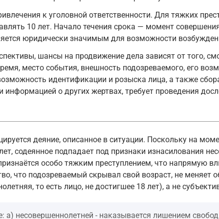
ивлечения к уголовной ответственности. Для тяжких прес
влять 10 лет. Начало течения срока — момент совершения 
вляется юридически значимым для возможности возбужден
спективы, шансы на продвижение дела зависят от того, с
ремя, место события, внешность подозреваемого, его воз
возможность идентификации и розыска лица, а также сбора
информацией о других жертвах, требует проведения досл
цируется деяние, описанное в ситуации. Поскольку на мом
лет, содеянное подпадает под признаки изнасилования нес
признаётся особо тяжким преступлением, что напрямую вли
ство, что подозреваемый скрывал свой возраст, не меняет
летняя, то есть лицо, не достигшее 18 лет), а не субъект
е: а) несовершеннолетней - наказывается лишением свободы