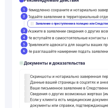
checklist
Рекомендуемые действия
Немедленно сохраните и нотариально завер
1
Подайте заявление в территориальный отд
2
description
Заявление о преступлении в полицию или Следств
Укажите в заявлении сведения о других во
3
Не вступайте в самостоятельные контакты 
4
Привлеките адвоката для защиты ваших пр
5
Не разглашайте намерение подать заявление
6
folder_open
Документы и доказательства
check_circle
Скриншоты и нотариально заверенная пер
check_circle
Данные вашей страницы в соцсетях и анк
check_circle
Ваше письменное заявление в Следственн
check_circle
Сведения о других возможных жертвах (им
check_circle
Если у клиента есть медицинские докум
документы или справки, подтверждающие