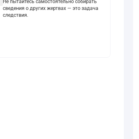
ircle
Не пытайтесь самостоятельно собирать
сведения о других жертвах — это задача
следствия.