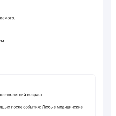
аемого.
ем.
ршеннолетний возраст.
мощью после события: Любые медицинские