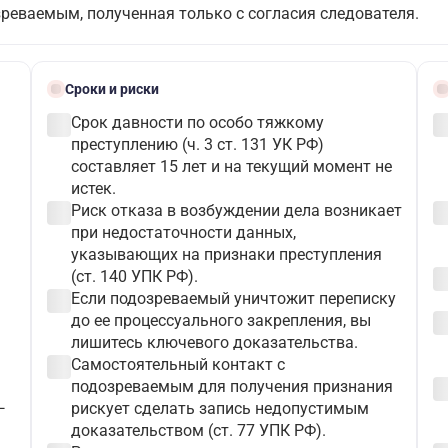
зреваемым, полученная только с согласия следователя.
schedule
bloc
Сроки и риски
check_circle
check_c
Срок давности по особо тяжкому
преступлению (ч. 3 ст. 131 УК РФ)
составляет 15 лет и на текущий момент не
истек.
check_circle
check_c
Риск отказа в возбуждении дела возникает
при недостаточности данных,
указывающих на признаки преступления
check_c
(ст. 140 УПК РФ).
check_circle
Если подозреваемый уничтожит переписку
check_c
до ее процессуального закрепления, вы
лишитесь ключевого доказательства.
check_circle
Самостоятельный контакт с
check_c
подозреваемым для получения признания
—
рискует сделать запись недопустимым
доказательством (ст. 77 УПК РФ).