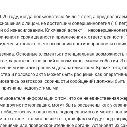
020 году, когда пользователю было 17 лет, а предполагае
ношения с лицом, не достигшим совершеннолетия (18 лет),
ей об изнасиловании. Ключевой аспект — несовершеннолет
бвинения и сроки давности привлечения к ответственности
идетельствовать о его осознании противоправности своих
елика. Основные элементы: потенциальная возможность по
ве, характере отношений и, возможно, самом событии. Эта
ьменным или электронным доказательством. Кроме того, п
ства и полового акта может быть расценен как оперативн
диозапись разговора, скриншоты сообщений) должны быть 
ь признаны недопустимыми.
льзователя информации о том, что он не единственная жер
 других потерпевших, могут быть расценены как указани
т общественную опасность подозреваемого и может повли
это станет только после того, как факты будут подтверж
явлениями или правоохранительные органы установят их са