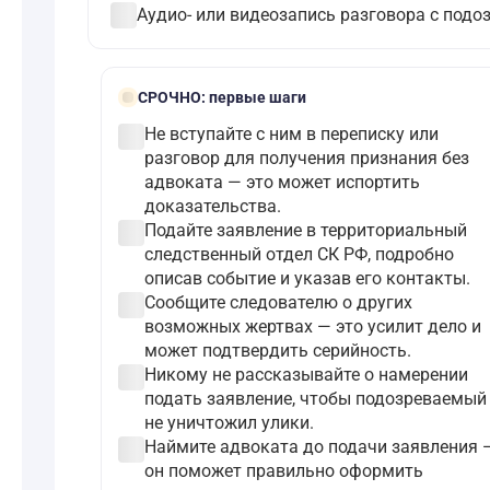
check_circle
Аудио- или видеозапись разговора с подо
bolt
СРОЧНО:
первые шаги
check_circle
Не вступайте с ним в переписку или
разговор для получения признания без
адвоката — это может испортить
доказательства.
check_circle
Подайте заявление в территориальный
следственный отдел СК РФ, подробно
описав событие и указав его контакты.
check_circle
Сообщите следователю о других
возможных жертвах — это усилит дело и
может подтвердить серийность.
check_circle
Никому не рассказывайте о намерении
подать заявление, чтобы подозреваемый
не уничтожил улики.
check_circle
Наймите адвоката до подачи заявления 
он поможет правильно оформить