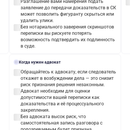
check_circle
check_c
Разглашение вами намерения подать
заявление до передачи доказательств в СК
может позволить фигуранту скрыться или
удалить улики.
check_circle
Без нотариального заверения скриншотов
переписки вы рискуете потерять
возможность подтвердить их подлинность
в суде.
gavel
Когда нужен адвокат
check_circle
Обращайтесь к адвокату, если следователь
откажет в возбуждении дела — это снизит
риск признания решения незаконным.
check_circle
Адвокат необходим для оценки
допустимости вашей переписки как
доказательства и её процессуального
закрепления.
check_circle
Без адвоката высок риск, что
самостоятельная запись разговора с
подозреваемым будет признана