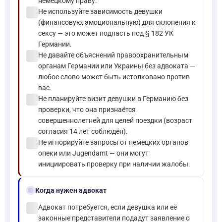
немецкому праву.
check_circle
Не используйте зависимость девушки
(финансовую, эмоциональную) для склонения к
сексу — это может подпасть под § 182 УК
Германии.
check_circle
Не давайте объяснений правоохранительным
органам Германии или Украины без адвоката —
любое слово может быть истолковано против
вас.
check_circle
Не планируйте визит девушки в Германию без
проверки, что она признаётся
совершеннолетней для целей поездки (возраст
согласия 14 лет соблюдён).
check_circle
Не игнорируйте запросы от немецких органов
опеки или Jugendamt — они могут
инициировать проверку при наличии жалобы.
gavel
Когда нужен адвокат
check_circle
Адвокат потребуется, если девушка или её
законные представители подадут заявление о