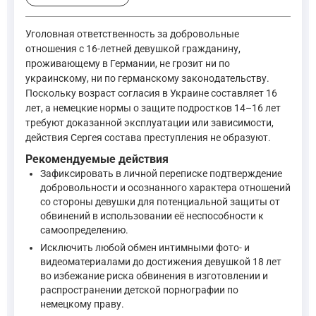
Уголовно-процессуальный кодекс Украины
— положения 
Уголовный кодекс Германии (Strafgesetzbuch, StGB)
— § 1
Уголовная ответственность за добровольные
Уголовно-процессуальный кодекс Германии (Strafprozess
отношения с 16-летней девушкой гражданину,
проживающему в Германии, не грозит ни по
Предварительный анализ на основе общеизвестных принципо
украинскому, ни по германскому законодательству.
Поскольку девушка старше 16 лет, а в Украине возраст согла
Поскольку возраст согласия в Украине составляет 16
лет, а немецкие нормы о защите подростков 14–16 лет
Окончательный вывод можно будет сделать только после озна
требуют доказанной эксплуатации или зависимости,
действия Сергея состава преступления не образуют.
Рекомендуемые действия
Зафиксировать в личной переписке подтверждение
добровольности и осознанного характера отношений
со стороны девушки для потенциальной защиты от
обвинений в использовании её неспособности к
самоопределению.
Исключить любой обмен интимными фото- и
видеоматериалами до достижения девушкой 18 лет
во избежание риска обвинения в изготовлении и
распространении детской порнографии по
немецкому праву.