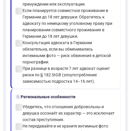
принуждении или эксплуатации.
check_circle
Если планируется совместное проживание в
Германии до 18 лет девушки: Обратитесь к
адвокату по немецкому уголовному праву при
планировании совместного проживания в
Германии до 18 лет девушки.
check_circle
Консультация адвоката в Германии
обязательна, если вы обменивались
интимными фото — риск обвинения в детской
порнографии.
check_circle
При разнице в возрасте 7 лет адвокат оценит
риски по § 182 StGB (злоупотребление
зависимостью подростка 14–16 лет).
location_on
Региональные особенности
check_circle
Убедитесь, что отношения добровольны и
девушка осознаёт их характер — это исключает
состав преступления.
check_circle
Не передавайте и не храните интимные фото