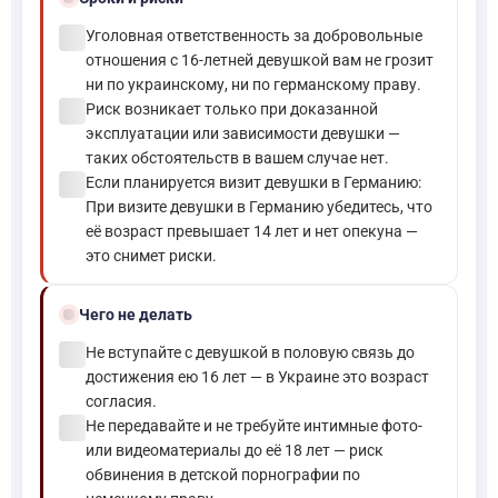
check_circle
Уголовная ответственность за добровольные
отношения с 16-летней девушкой вам не грозит
ни по украинскому, ни по германскому праву.
check_circle
Риск возникает только при доказанной
эксплуатации или зависимости девушки —
таких обстоятельств в вашем случае нет.
check_circle
Если планируется визит девушки в Германию:
При визите девушки в Германию убедитесь, что
её возраст превышает 14 лет и нет опекуна —
это снимет риски.
block
Чего не делать
check_circle
Не вступайте с девушкой в половую связь до
достижения ею 16 лет — в Украине это возраст
согласия.
check_circle
Не передавайте и не требуйте интимные фото-
или видеоматериалы до её 18 лет — риск
обвинения в детской порнографии по