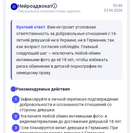
balance
Нейроадвокат
05:48
23.06.2026
Сексуальное насилие
·
Нужен адвокат
Краткий ответ.
Вам не грозит уголовная
ответственность за добровольные отношения с 16-
летней девушкой ни в Украине, ни в Германии, так
как возраст согласия соблюдён. Главный
следующий шаг — исключить любой обмен
интимными фото до её 18 лет, чтобы избежать
риска обвинения в детской порнографии по
немецкому праву.
checklist
Рекомендуемые действия
Зафиксируйте в личной переписке подтверждение
1
добровольности и осознанности отношений со
стороны девушки.
Исключите любой обмен интимными фото- и
2
видеоматериалами до достижения девушкой 18 лет.
Если планируется визит девушки в Германию: При
3