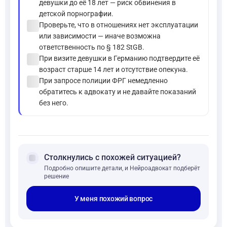
девушки до её 18 лет — риск обвинения в
детской порнографии.
check_circle
Проверьте, что в отношениях нет эксплуатации
или зависимости — иначе возможна
ответственность по § 182 StGB.
check_circle
При визите девушки в Германию подтвердите её
возраст старше 14 лет и отсутствие опекуна.
check_circle
При запросе полиции ФРГ немедленно
обратитесь к адвокату и не давайте показаний
без него.
forum
Столкнулись с похожей ситуацией?
Подробно опишите детали, и Нейроадвокат подберёт
решение
У меня похожий вопрос