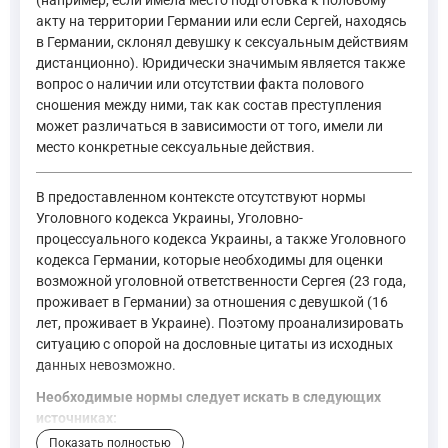
(например, если имела место подготовка к половому
акту на территории Германии или если Сергей, находясь
в Германии, склонял девушку к сексуальным действиям
дистанционно). Юридически значимым является также
вопрос о наличии или отсутствии факта полового
сношения между ними, так как состав преступления
может различаться в зависимости от того, имели ли
место конкретные сексуальные действия.
В предоставленном контексте отсутствуют нормы
Уголовного кодекса Украины, Уголовно-
процессуального кодекса Украины, а также Уголовного
кодекса Германии, которые необходимы для оценки
возможной уголовной ответственности Сергея (23 года,
проживает в Германии) за отношения с девушкой (16
лет, проживает в Украине). Поэтому проанализировать
ситуацию с опорой на дословные цитаты из исходных
данных невозможно.
Необходимые нормы следует искать в следующих
источниках:
Уголовный кодекс Украины
— статьи, устанавливающие во
Показать полностью