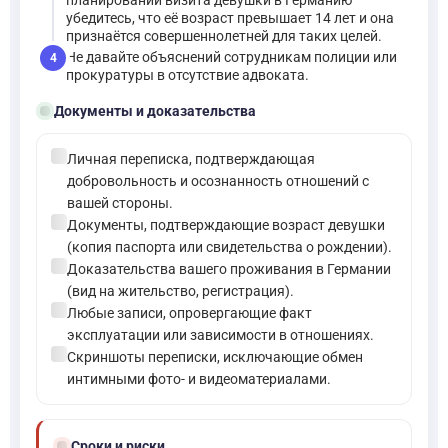
планировании визита девушки в Германию
убедитесь, что её возраст превышает 14 лет и она
признаётся совершеннолетней для таких целей.
Не давайте объяснений сотрудникам полиции или
4
прокуратуры в отсутствие адвоката.
folder_open
Документы и доказательства
check_circle
Личная переписка, подтверждающая
добровольность и осознанность отношений с
вашей стороны.
check_circle
Документы, подтверждающие возраст девушки
(копия паспорта или свидетельства о рождении).
check_circle
Доказательства вашего проживания в Германии
(вид на жительство, регистрация).
check_circle
Любые записи, опровергающие факт
эксплуатации или зависимости в отношениях.
check_circle
Скриншоты переписки, исключающие обмен
интимными фото- и видеоматериалами.
schedule
Сроки и риски