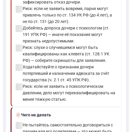
зафиксировать отказ дочери.
check_circle
Риск: если не заявить вовремя, парня могут
привлечь только по ст. 134 УК РФ (до 4 лет), а
не по ст. 131 (до 20 лет).
check_circle
Добейтесь допроса дочери с психологом (ст.
191 УПК РФ) — иначе её показания могут
признать недопустимыми.
check_circle
Риск: слухи о случившемся могут быть
квалифицированы как клевета (ст. 128.1 УК
РФ) — соберите скриншоты для заявления.
check_circle
Ходатайствуйте о признании дочери
потерпевшей и назначении адвоката за счёт
государства (ч. 2.1 ст. 45 УПК РФ).
check_circle
Риск: если не заявить о психологическом
давлении, дело могут переквалифицировать на
менее тяжкую статью.
block
Чего не делать
check_circle
Не пытайтесь самостоятельно договориться с
парнем или его родителями — это может быть