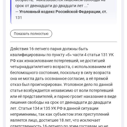
срок от двенадцати до двадцати лет ..."
—
Уголовный кодекс Российской Федерации, ст.
131
Параллельно необходимо оценить возможность применения ста
Показать полностью
"Статья 132. Насильственные действия сексуального харак
Действия 16-летнего парня должны быть
—
Уголовный кодекс Российской Федерации, ст. 132
квалифицированы по пункту «б» части 4 статьи 131 УК
РФ как изнасилование потерпевшей, не достигшей
четырнадцатилетнего возраста, с использованием её
Статья 134 УК РФ (половое сношение с лицом, не достигшим 1
беспомощного состояния, поскольку в силу возраста
она не могла дать осознанное согласие, а её прямой
"Статья 134. Половое сношение и иные действия сексуальн
отказ был проигнорирован. Уголовное дело по данной
—
Уголовный кодекс Российской Федерации, ст. 134
статье возбуждается независимо от воли потерпевшей
или её представителей, и парню грозит наказание в виде
лишения свободы на срок от двенадцати до двадцати
"Статья 135. Развратные действия. 1. Совершение развратн
лет. Статьи 134 и 135 УК РФ в данной ситуации
—
Уголовный кодекс Российской Федерации, ст. 135
неприменимы, так как субъектом этих преступлений
является лицо, достигшее 18 лет, что исключает
ответственность 16-летнего по этим составам, но не