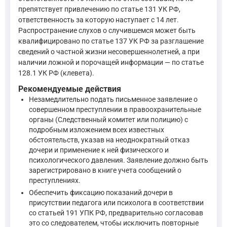
Таким образом, 16-летний возраст парня исключает ответстве
препятствует привлечению по статье 131 УК РФ,
Что касается распространения слухов о произошедшем, необх
ответственность за которую наступает с 14 лет.
Распространение слухов о случившемся может быть
квалифицировано по статье 137 УК РФ за разглашение
"Статья 128.1. Клевета, то есть распространение заведом
сведений о частной жизни несовершеннолетней, а при
—
Уголовный кодекс Российской Федерации, ст. 128.1
наличии ложной и порочащей информации — по статье
128.1 УК РФ (клевета).
Однако, если слухи лишь воспроизводят действительный факт
Рекомендуемые действия
Незамедлительно подать письменное заявление о
совершенном преступлении в правоохранительные
"Статья 137. Нарушение неприкосновенности частной жизн
органы (Следственный комитет или полицию) с
—
Уголовный кодекс Российской Федерации, ст. 137
подробным изложением всех известных
обстоятельств, указав на неоднократный отказ
В данной ситуации, поскольку полиция уже начала опрос и ве
дочери и применение к ней физического и
психологического давления. Заявление должно быть
Теперь о процессуальных правах. На стадии проверки сообще
зарегистрировано в книге учета сообщений о
преступлениях.
"Статья 144. Порядок рассмотрения сообщения о преступл
Обеспечить фиксацию показаний дочери в
присутствии педагога или психолога в соответствии
со статьей 191 УПК РФ, предварительно согласовав
Дознаватель, орган дознания, следователь, руководитель
это со следователем, чтобы исключить повторные