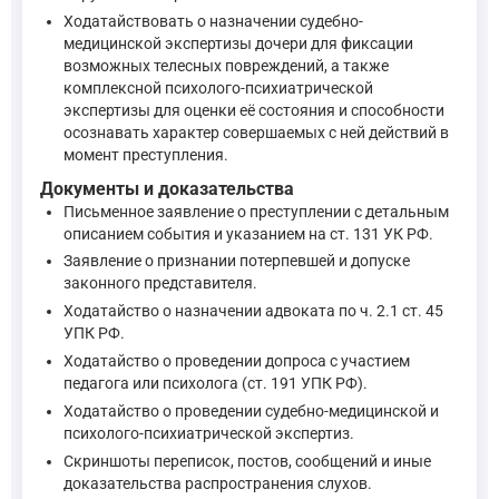
"Статья 42 УПК РФ определяет понятие потерпевшего и его п
Ходатайствовать о назначении судебно-
—
Уголовно-процессуальный кодекс Российской Федерации
медицинской экспертизы дочери для фиксации
возможных телесных повреждений, а также
комплексной психолого-психиатрической
экспертизы для оценки её состояния и способности
"Статья 45 УПК РФ. 1. Представителями потерпевшего... м
осознавать характер совершаемых с ней действий в
—
Уголовно-процессуальный кодекс Российской Федерации
момент преступления.
Документы и доказательства
Таким образом, применимое право позволяет квалифицировать
Письменное заявление о преступлении с детальным
описанием события и указанием на ст. 131 УК РФ.
Заявление о признании потерпевшей и допуске
законного представителя.
Ходатайство о назначении адвоката по ч. 2.1 ст. 45
УПК РФ.
Ходатайство о проведении допроса с участием
педагога или психолога (ст. 191 УПК РФ).
Ходатайство о проведении судебно-медицинской и
психолого-психиатрической экспертиз.
Скриншоты переписок, постов, сообщений и иные
доказательства распространения слухов.