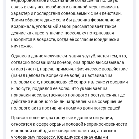
её добровольное и осознанное согласие на половую
связь в силу неспособности в полной мере понимать
характер и последствия совершаемых с ней действий.
Таким образом, даже если бы девочка формально не
возражала, уголовный закон рассматривает такое
деяние как преступление, поскольку потерпевшая
находится в возрасте, когда её согласие юридически
ничтожно.
Однако в данном случае ситуация усугубляется тем, что,
согласно показаниям дочери, она прямо высказывала
отказ («нет»), парень применял физическое воздействие
(начал целовать вопреки её воле) и настаивал на
половом акте, преодолевая её сопротивление уговорами
и, по сути, подавляя её волю. Это указывает на
признаки насильственного полового преступления, где
действия виновного были направлены на совершение
полового акта против или помимо воли потерпевшей.
Правоотношения, затронутые в данной ситуации,
относятся к сфере охраны половой неприкосновенности
и половой свободы несовершеннолетних, а также к
уголовному процессу. Юридически значимыми