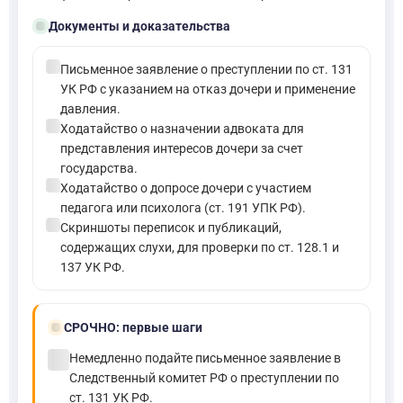
folder_open
Документы и доказательства
check_circle
Письменное заявление о преступлении по ст. 131
УК РФ с указанием на отказ дочери и применение
давления.
check_circle
Ходатайство о назначении адвоката для
представления интересов дочери за счет
государства.
check_circle
Ходатайство о допросе дочери с участием
педагога или психолога (ст. 191 УПК РФ).
check_circle
Скриншоты переписок и публикаций,
содержащих слухи, для проверки по ст. 128.1 и
137 УК РФ.
bolt
СРОЧНО:
первые шаги
check_circle
Немедленно подайте письменное заявление в
Следственный комитет РФ о преступлении по
ст. 131 УК РФ.