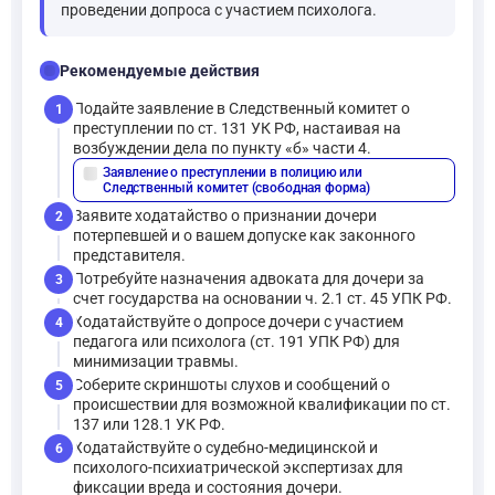
проведении допроса с участием психолога.
checklist
Рекомендуемые действия
Подайте заявление в Следственный комитет о
1
преступлении по ст. 131 УК РФ, настаивая на
возбуждении дела по пункту «б» части 4.
Заявление о преступлении в полицию или
description
Следственный комитет (свободная форма)
Заявите ходатайство о признании дочери
2
потерпевшей и о вашем допуске как законного
представителя.
Потребуйте назначения адвоката для дочери за
3
счет государства на основании ч. 2.1 ст. 45 УПК РФ.
Ходатайствуйте о допросе дочери с участием
4
педагога или психолога (ст. 191 УПК РФ) для
минимизации травмы.
Соберите скриншоты слухов и сообщений о
5
происшествии для возможной квалификации по ст.
137 или 128.1 УК РФ.
Ходатайствуйте о судебно-медицинской и
6
психолого-психиатрической экспертизах для
фиксации вреда и состояния дочери.