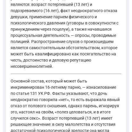
являются: возраст потерпевшей (13 лет) и
подозреваемого (16 лет), факт неоднократного отказа
девушки, применение парнем физического и
психологического давления (уговоры в совокупности с
принуждением через поцелуи), а также начавшаяся
процессуальная деятельность — опросы, проводимые
полицией. Распространение слухов о произошедшем
является самостоятельным обстоятельством, которое
может быть квалифицировано как посягательство на
честь, достоинство и деловую репутацию
несовершеннолетней.
Основной состав, который может быть
инкриминирован 16-летнему парню, — изнасилование
по статье 131 УК РФ. Факты указывают, что дочь
неоднократно говорила «нет», то есть выражала явный
отказ от полового сношения, однако парень, игнорируя
это, настоял на своём, «полез целоваться, и в итоге
случился секс». Возраст потерпевшей (13 лет) имеет
решающее значение: в силу малолетства и отсутствия
достаточной психологической зрелости она могла