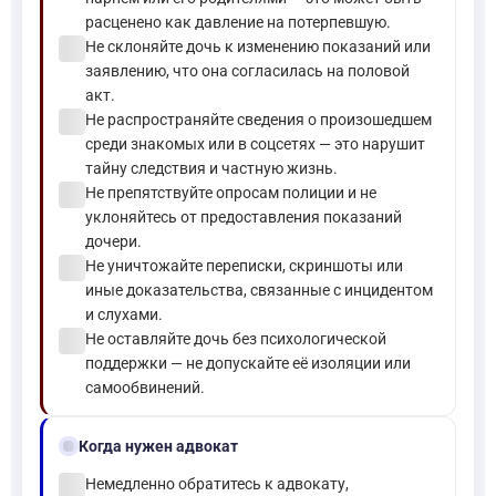
расценено как давление на потерпевшую.
check_circle
Не склоняйте дочь к изменению показаний или
заявлению, что она согласилась на половой
акт.
check_circle
Не распространяйте сведения о произошедшем
среди знакомых или в соцсетях — это нарушит
тайну следствия и частную жизнь.
check_circle
Не препятствуйте опросам полиции и не
уклоняйтесь от предоставления показаний
дочери.
check_circle
Не уничтожайте переписки, скриншоты или
иные доказательства, связанные с инцидентом
и слухами.
check_circle
Не оставляйте дочь без психологической
поддержки — не допускайте её изоляции или
самообвинений.
gavel
Когда нужен адвокат
check_circle
Немедленно обратитесь к адвокату,