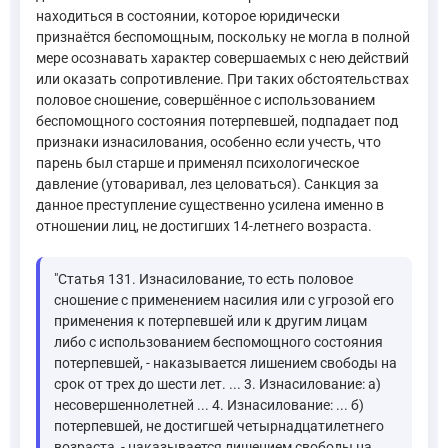
находиться в состоянии, которое юридически
признаётся беспомощным, поскольку не могла в полной
мере осознавать характер совершаемых с нею действий
или оказать сопротивление. При таких обстоятельствах
половое сношение, совершённое с использованием
беспомощного состояния потерпевшей, подпадает под
признаки изнасилования, особенно если учесть, что
парень был старше и применял психологическое
давление (утоваривал, лез целоваться). Санкция за
данное преступление существенно усилена именно в
отношении лиц, не достигших 14-летнего возраста.
"Статья 131. Изнасилование, то есть половое
сношение с применением насилия или с угрозой его
применения к потерпевшей или к другим лицам
либо с использованием беспомощного состояния
потерпевшей, - наказывается лишением свободы на
срок от трех до шести лет. ... 3. Изнасилование: а)
несовершеннолетней ... 4. Изнасилование: ... б)
потерпевшей, не достигшей четырнадцатилетнего
возраста, - наказывается лишением свободы на