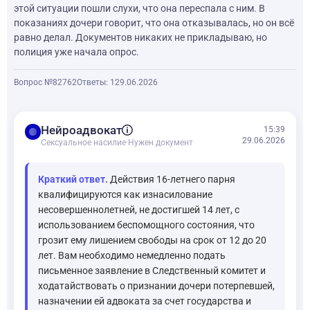
этой ситуации пошли слухи, что она переспала с ним. В
показаниях дочери говорит, что она отказывалась, но он всё
равно делал. Документов никаких не прикладываю, но
полиция уже начала опрос.
Вопрос №82762
Ответы: 1
29.06.2026
balance
Нейроадвокат
15:39
29.06.2026
Сексуальное насилие
·
Нужен документ
Краткий ответ.
Действия 16-летнего парня
квалифицируются как изнасилование
несовершеннолетней, не достигшей 14 лет, с
использованием беспомощного состояния, что
грозит ему лишением свободы на срок от 12 до 20
лет. Вам необходимо немедленно подать
письменное заявление в Следственный комитет и
ходатайствовать о признании дочери потерпевшей,
назначении ей адвоката за счет государства и