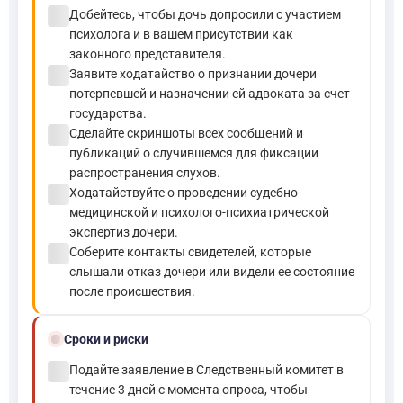
check_circle
Добейтесь, чтобы дочь допросили с участием
психолога и в вашем присутствии как
законного представителя.
check_circle
Заявите ходатайство о признании дочери
потерпевшей и назначении ей адвоката за счет
государства.
check_circle
Сделайте скриншоты всех сообщений и
публикаций о случившемся для фиксации
распространения слухов.
check_circle
Ходатайствуйте о проведении судебно-
медицинской и психолого-психиатрической
экспертиз дочери.
check_circle
Соберите контакты свидетелей, которые
слышали отказ дочери или видели ее состояние
после происшествия.
schedule
Сроки и риски
check_circle
Подайте заявление в Следственный комитет в
течение 3 дней с момента опроса, чтобы