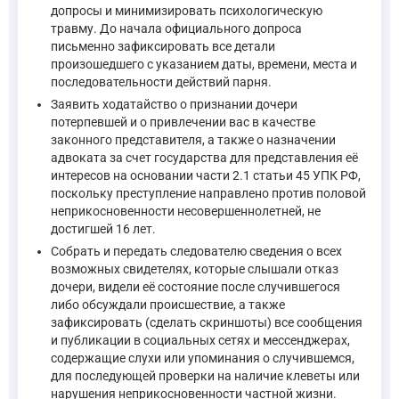
допросы и минимизировать психологическую
травму. До начала официального допроса
—
Уголовно-процессуальный кодекс Российской Федерации
письменно зафиксировать все детали
произошедшего с указанием даты, времени, места и
После проверки принимается одно из решений, предусмотренн
последовательности действий парня.
Заявить ходатайство о признании дочери
потерпевшей и о привлечении вас в качестве
"Статья 145. Решения, принимаемые по результатам расс
законного представителя, а также о назначении
адвоката за счет государства для представления её
По результатам рассмотрения сообщения о преступлении о
интересов на основании части 2.1 статьи 45 УПК РФ,
поскольку преступление направлено против половой
о возбуждении уголовного дела в порядке, установленном
неприкосновенности несовершеннолетней, не
об отказе в возбуждении уголовного дела;
достигшей 16 лет.
о передаче сообщения по подследственности в соответстви
Собрать и передать следователю сведения о всех
возможных свидетелях, которые слышали отказ
О принятом решении сообщается заявителю. При этом зая
дочери, видели её состояние после случившегося
либо обсуждали происшествие, а также
—
Уголовно-процессуальный кодекс Российской Федерации
зафиксировать (сделать скриншоты) все сообщения
и публикации в социальных сетях и мессенджерах,
содержащие слухи или упоминания о случившемся,
В случае возбуждения уголовного дела дочь может быть приз
для последующей проверки на наличие клеветы или
нарушения неприкосновенности частной жизни.