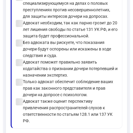
специализирующемуся на делах о половых
преступлениях против несовершеннолетних,
для защиты интересов дочери на допросах.
check_circle
Адвокат необходим, так как парню грозит до 20
лет лишения свободы по статье 131 УК РФ, и его
защита будет профессиональной.
check_circle
Без адвоката вы рискуете, что показания
дочери будут оспорены или искажены в ходе
следствия и суда.
check_circle
Адвокат поможет правильно заявить
ходатайства о признании дочери потерпевшей и
назначении экспертиз.
check_circle
Только адвокат обеспечит соблюдение ваших
прав как законного представителя и прав
дочери на допросе с психологом.
check_circle
Адвокат также оценит перспективу
привлечения распространителей слухов к
ответственности по статьям 128.1 или 137 УК
РФ.