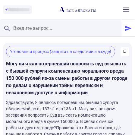
Главная
/
Уголовный процесс (защита на следствии и в суде)
Смотреть заданные вопросы
/
Задать вопрос
Могу ли я как потерпевший попросить суд взыскать
с бывшей супруги компенсацию морального вреда
150 000 рублей из-за смены работы в другом городе
по делам о нарушении тайны переписки и
незаконном доступе к информации
Здравствуйте, Я являюсь потерпевшим, бывшая супруга
обвиняемой по ст 137 ч1 и ст138 ч1. Могу ли я во время
заседания попросить Суд взыскать компенсацию
морального вреда в сумме 150000 р. В связи с сменой
работы в другом городе?Проживаю в г Бокситогорск, где
раньше и работал. Сменил работу в другом городе, справку