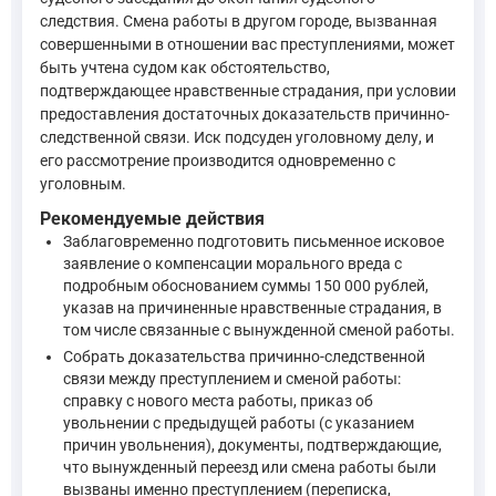
При определении размера компенсации морального вреда клю
следствия. Смена работы в другом городе, вызванная
совершенными в отношении вас преступлениями, может
Если гражданину причинен моральный вред (физические и
быть учтена судом как обстоятельство,
—
Гражданский кодекс Российской Федерации, ст. 151
подтверждающее нравственные страдания, при условии
предоставления достаточных доказательств причинно-
следственной связи. Иск подсуден уголовному делу, и
Более детально критерии определения размера раскрыты в ч.
его рассмотрение производится одновременно с
уголовным.
Компенсация морального вреда осуществляется в денеж
Рекомендуемые действия
—
Гражданский кодекс Российской Федерации, ст. 110
Заблаговременно подготовить письменное исковое
заявление о компенсации морального вреда с
подробным обоснованием суммы 150 000 рублей,
Положение ст. 1099 ГК РФ о том, что компенсация морально
указав на причиненные нравственные страдания, в
том числе связанные с вынужденной сменой работы.
Основания и размер компенсации гражданину морально
Собрать доказательства причинно-следственной
—
Гражданский кодекс Российской Федерации, ст. 109
связи между преступлением и сменой работы:
справку с нового места работы, приказ об
увольнении с предыдущей работы (с указанием
причин увольнения), документы, подтверждающие,
Что касается доказательственной базы, в силу п. 4 ч. 1 ст
что вынужденный переезд или смена работы были
вызваны именно преступлением (переписка,