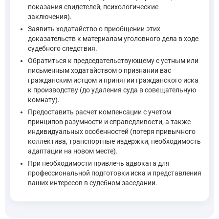
При производстве по уголовному делу подлежат доказыв
показания свидетелей, психологические
—
Уголовно-процессуальный кодекс Российской Федера
заключения).
Заявить ходатайство о приобщении этих
доказательств к материалам уголовного дела в ходе
судебного следствия.
Подозреваемый, обвиняемый, а также потерпевший, гра
—
Уголовно-процессуальный кодекс Российской Федера
Обратиться к председательствующему с устным или
письменным ходатайством о признании вас
гражданским истцом и принятии гражданского иска
к производству (до удаления суда в совещательную
Наконец, гражданский иск о компенсации морального вреда по
комнату).
Предоставить расчет компенсации с учетом
Статья 230 УПК РФ регулирует меры по обеспечению гражда
принципов разумности и справедливости, а также
—
Уголовно-процессуальный кодекс Российской Федерации
индивидуальных особенностей (потеря привычного
коллектива, транспортные издержки, необходимость
адаптации на новом месте).
... 10) подлежит ли удовлетворению гражданский иск, в
При необходимости привлечь адвоката для
—
Уголовно-процессуальный кодекс Российской Федера
профессиональной подготовки иска и представления
ваших интересов в судебном заседании.