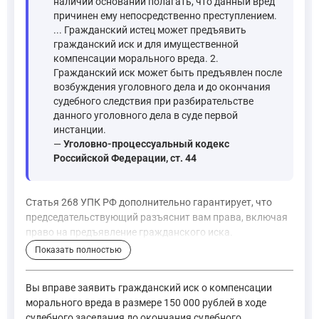
наличии оснований полагать, что данный вред
причинен ему непосредственно преступлением.
... Гражданский истец может предъявить
гражданский иск и для имущественной
компенсации морального вреда. 2.
Гражданский иск может быть предъявлен после
возбуждения уголовного дела и до окончания
судебного следствия при разбирательстве
данного уголовного дела в суде первой
инстанции.
—
Уголовно-процессуальный кодекс
Российской Федерации, ст. 44
Статья 268 УПК РФ дополнительно гарантирует, что
председательствующий разъяснит вам права, включая
право на предъявление гражданского иска.
Показать полностью
Статья 268. Разъяснение потерпевшему, гражданскому истц
—
Уголовно-процессуальный кодекс Российской Федерации
Вы вправе заявить гражданский иск о компенсации
морального вреда в размере 150 000 рублей в ходе
судебного заседания до окончания судебного