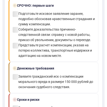
bolt
СРОЧНО:
первые шаги
check_circle
Подготовьте исковое заявление заранее,
подробно обосновав нравственные страдания и
сумму компенсации.
check_circle
Соберите доказательства причинно-
следственной связи: справку с новой работы,
приказ об увольнении, документы о переезде.
check_circle
Представьте расчет компенсации, указав на
потерю коллектива, транспортные издержки и
адаптацию на новом месте.
payments
Денежные требования
check_circle
Заявите гражданский иск о компенсации
морального вреда в размере 150 000 рублей до
окончания судебного следствия.
schedule
Сроки и риски