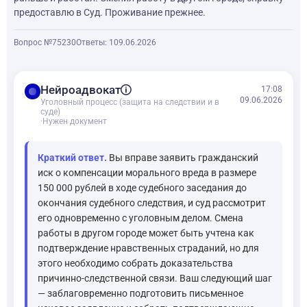
предоставлю в Суд. Проживание прежнее.
Вопрос №75230
Ответы: 1
09.06.2026
balance
Нейроадвокат
17:08
09.06.2026
Уголовный процесс (защита на следствии и в
суде)
·
Нужен документ
Краткий ответ.
Вы вправе заявить гражданский
иск о компенсации морального вреда в размере
150 000 рублей в ходе судебного заседания до
окончания судебного следствия, и суд рассмотрит
его одновременно с уголовным делом. Смена
работы в другом городе может быть учтена как
подтверждение нравственных страданий, но для
этого необходимо собрать доказательства
причинно-следственной связи. Ваш следующий шаг
— заблаговременно подготовить письменное