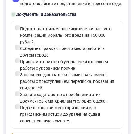
подготовки иска и представления интересов в суде.
folder_open
Документы и доказательства
check_circle
Подготовьте письменное исковое заявление о
компенсации морального вреда на 150 000
рублей.
check_circle
Соберите справку с нового места работы в
другом городе.
check_circle
Приложите приказ об увольнении с прежней
работы с указанием причин.
check_circle
Запаситесь доказательствами связи смены
работы с преступлением: переписка, показания
свидетелей.
check_circle
Заявите ходатайство о приобщении этих
документов к материалам уголовного дела.
check_circle
Подайте ходатайство о признании вас
гражданским истцом до удаления суда в
совещательную комнату.