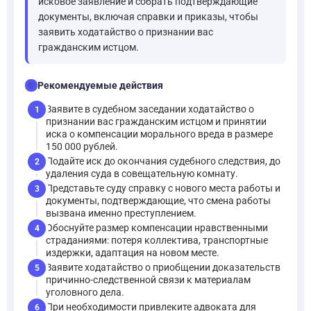
исковое заявление и собрать подтверждающие
документы, включая справки и приказы, чтобы
заявить ходатайство о признании вас
гражданским истцом.
checklist
Рекомендуемые действия
Заявите в судебном заседании ходатайство о
1
признании вас гражданским истцом и принятии
иска о компенсации морального вреда в размере
150 000 рублей.
Подайте иск до окончания судебного следствия, до
2
удаления суда в совещательную комнату.
Представьте суду справку с нового места работы и
3
документы, подтверждающие, что смена работы
вызвана именно преступлением.
Обоснуйте размер компенсации нравственными
4
страданиями: потеря коллектива, транспортные
издержки, адаптация на новом месте.
Заявите ходатайство о приобщении доказательств
5
причинно-следственной связи к материалам
уголовного дела.
При необходимости привлеките адвоката для
6