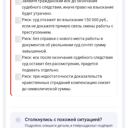
check_circle
Заявите гражданский иск до окончания
судебного следствия, иначе право на взыскание
будет утрачено.
check_circle
Риск: суд откажет во взыскании 150 000 руб.,
если не докажете прямую связь смены работы с
преступлением.
check_circle
Риск: без справки с нового места работы и
документов об увольнении суд сочтет сумму
завышенной.
check_circle
Риск: иск после окончания судебного следствия
суд оставит без рассмотрения, придется
подавать отдельно.
check_circle
Риск: при недостаточности доказательств
нравственных страданий компенсацию снизят
до символической суммы.
forum
Столкнулись с похожей ситуацией?
Подробно опишите детали, и Нейроадвокат подберёт