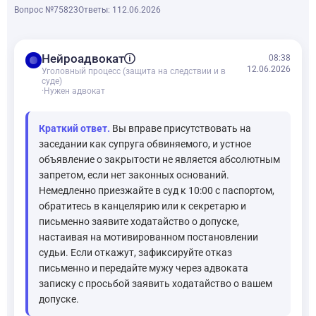
Вопрос №75823
Ответы: 1
12.06.2026
balance
Нейроадвокат
08:38
12.06.2026
Уголовный процесс (защита на следствии и в
суде)
·
Нужен адвокат
Краткий ответ.
Вы вправе присутствовать на
заседании как супруга обвиняемого, и устное
объявление о закрытости не является абсолютным
запретом, если нет законных оснований.
Немедленно приезжайте в суд к 10:00 с паспортом,
обратитесь в канцелярию или к секретарю и
письменно заявите ходатайство о допуске,
настаивая на мотивированном постановлении
судьи. Если откажут, зафиксируйте отказ
письменно и передайте мужу через адвоката
записку с просьбой заявить ходатайство о вашем
допуске.