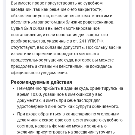
Стороны должны быть извещены о месте, дате и времени 
Вы имеете право присутствовать на судебном
—
Уголовно-процессуальный кодекс Российской Федера
заседании, так как решение о его закрытости,
объявленное устно, не является автоматическим и
абсолютным запретом для близких родственников.
Наконец, стоит применить общее положение ст. 11 УПК РФ об
Судья был обязан вынести мотивированное
постановление, и если основания для закрытого
разбирательства, указанные в ст. 241 УПК РФ,
Суд, прокурор, следователь, дознаватель обязаны раз
отсутствуют, вас обязаны допустить. Поскольку вас не
—
Уголовно-процессуальный кодекс Российской Федера
известили о времени и порядке отметки, это
процессуальное упущение суда, которое вы можете
преодолеть активными действиями, не дожидаясь
Таким образом, анализ показывает, что супруга вправе прису
официального уведомления.
Рекомендуемые действия
Немедленно прибыть в здание суда, ориентируясь на
время 10:00, указанное в имеющихся у вас
документах, и иметь при себе паспорт для
удостоверения личности как супруги обвиняемого.
При входе обратиться в канцелярию по уголовным
делам или к секретарю соответствующего судебного
состава, назвать фамилию мужа и заявить о
желании присутствовать на заседании; уточнить