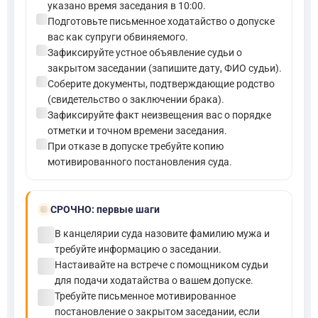
указано время заседания в 10:00.
check_circle
Подготовьте письменное ходатайство о допуске
вас как супруги обвиняемого.
check_circle
Зафиксируйте устное объявление судьи о
закрытом заседании (запишите дату, ФИО судьи).
check_circle
Соберите документы, подтверждающие родство
(свидетельство о заключении брака).
check_circle
Зафиксируйте факт неизвещения вас о порядке
отметки и точном времени заседания.
check_circle
При отказе в допуске требуйте копию
мотивированного постановления суда.
bolt
СРОЧНО:
первые шаги
check_circle
В канцелярии суда назовите фамилию мужа и
требуйте информацию о заседании.
check_circle
Настаивайте на встрече с помощником судьи
для подачи ходатайства о вашем допуске.
check_circle
Требуйте письменное мотивированное
постановление о закрытом заседании, если