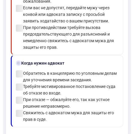
обжалования.
check_circle
Если вас не допустят, передайте мужу через
конвой или адвоката записку с просьбой
заявить ходатайство о вашем присутствии.
check_circle
При противодействии требуйте вызова
председательствующего для разъяснений и
немедленно свяжитесь с адвокатом мужа для
защиты его прав.
gavel
Когда нужен адвокат
check_circle
Обратитесь в канцелярию по уголовным делам
для уточнения времени заседания.
check_circle
Требуйте мотивированное постановление суда
об отказе во входе.
check_circle
При отказе — обжалуйте его, так как устное
решение неправомерно.
check_circle
Свяжитесь с адвокатом мужа для защиты его
прав в суде.