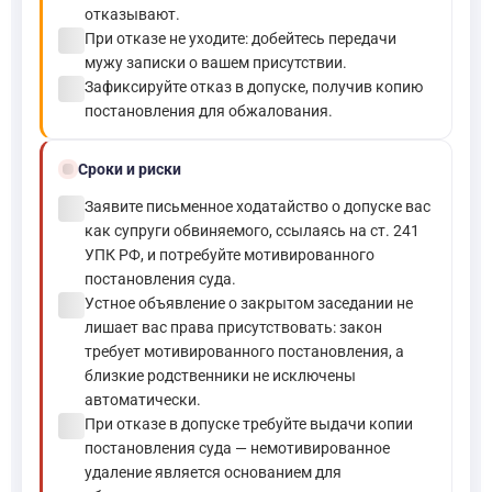
отказывают.
check_circle
При отказе не уходите: добейтесь передачи
мужу записки о вашем присутствии.
check_circle
Зафиксируйте отказ в допуске, получив копию
постановления для обжалования.
schedule
Сроки и риски
check_circle
Заявите письменное ходатайство о допуске вас
как супруги обвиняемого, ссылаясь на ст. 241
УПК РФ, и потребуйте мотивированного
постановления суда.
check_circle
Устное объявление о закрытом заседании не
лишает вас права присутствовать: закон
требует мотивированного постановления, а
близкие родственники не исключены
автоматически.
check_circle
При отказе в допуске требуйте выдачи копии
постановления суда — немотивированное
удаление является основанием для