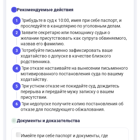
checklist
Рекомендуемые действия
Прибудьте в суд к 10:00, имея при себе паспорт, и
1
проследуйте в канцелярию по уголовным делам.
Заявите секретарю или помощнику судьи о
2
желании присутствовать как супруга обвиняемого,
назвав его фамилию.
Потребуйте письменно зафиксировать ваше
3
ходатайство о допуске в качестве близкого
родственника.
При отказе настаивайте на вынесении письменного
4
мотивированного постановления суда по вашему
ходатайству.
При устном отказе не покидайте суд, дождитесь
5
перерыва и передайте мужу записку о вашем
присутствии.
При недопуске получите копию постановления об
6
отказе для последующего обжалования.
folder_open
Документы и доказательства
check_circle
Имейте при себе паспорт и документы, где