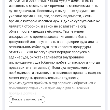
относится и обвиняемый (ваш муж) — должны быть
извещены о месте, дате и времени не менее чем за пять
суток до начала. Поскольку в выданных документах
указано время 10:00, это, по всей видимости, и есть
время, о котором извещён муж. Однако супруга сама не
является стороной, и закон не возлагает на суд
обязанность извещать её лично. Тем не менее,
информация о времени заседания должна быть
доступна: её можно уточнить в канцелярии суда или на
официальном сайте суда. Что касается процедуры
отметки — УПК не регулирует порядок пропуска в
здание суда, он устанавливается внутренними
инструкциями суда (обычно требуется паспорт и иногда
предварительная запись). Если суд не уведомил о
необходимости отметки, это не лишает права на вход, но
может создать дополнительные трудности;
рекомендуется прибыть в суд заранее и обратиться к
помощнику судьи или в приёмную для выяснения
порядка допуска.
Показать полностью
В постановлении помимо вопросов, предусмотренных част