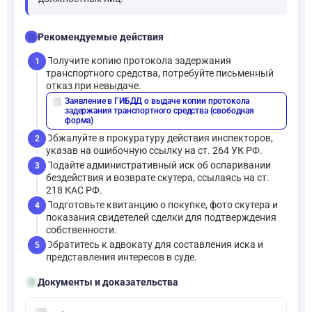
checklist
Рекомендуемые действия
Получите копию протокола задержания
1
транспортного средства, потребуйте письменный
отказ при невыдаче.
Заявление в ГИБДД о выдаче копии протокола
description
задержания транспортного средства (свободная
форма)
Обжалуйте в прокуратуру действия инспекторов,
2
указав на ошибочную ссылку на ст. 264 УК РФ.
Подайте административный иск об оспаривании
3
бездействия и возврате скутера, ссылаясь на ст.
218 КАС РФ.
Подготовьте квитанцию о покупке, фото скутера и
4
показания свидетелей сделки для подтверждения
собственности.
Обратитесь к адвокату для составления иска и
5
представления интересов в суде.
folder_open
Документы и доказательства