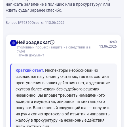
написать заявление в полицию или в прокуратуру? Или
ждать суда? Заранее спасибо.
Вопрос №76350
Ответы: 1
13.06.2026
balance
Нейроадвокат
16:40
13.06.2026
Уголовный процесс (защита на следствии и в
суде)
·
Нужен документ
Краткий ответ.
Инспекторы необоснованно
ссылаются на уголовную статью, так как состава
преступления в ваших действиях нет, а удержание
скутера более недели без судебного решения
незаконно. Вы вправе требовать немедленного
возврата имущества, опираясь на квитанцию о
покупке. Ваш главный следующий шаг — получить
на руки копию протокола об изъятии и направить
жалобу в прокуратуру на незаконные действия
должностных лиц.