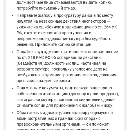
должностные лица отказываются выдать копию,
Право собственности у приобретателя вещи по договору
потребуйте письменный отказ.
—
Гражданский кодекс Российской Федерации, ст. 223
Направьте жалобу в прокуратуру района по месту
изъятия на незаконные действия инспекторов —
укажите на ошибочную квалификацию по ст. 264 УК
РФ, отсутствие состава преступления и
Собственник вправе истребовать свое имущество из чужог
неправомерное удержание скутера без судебного
—
Гражданский кодекс Российской Федерации, ст. 301
решения. Приложите копию квитанции.
Подайте в суд административное исковое заявление
по ст. 218 КАС РФ об оспаривании действий
(бездействия) должностных лиц, настаивая на
возврате скутера, поскольку уголовное дело не
возбуждено, а административная мера задержания
превысила разумные сроки.
Подготовьте документы, подтверждающие право
собственности: квитанцию (договор купли-продажи),
фотографии скутера, показания свидетелей сделки.
Снимите копии для приложения к жалобам и иску.
Обратитесь к адвокату, специализирующемуся на
административных и гражданских спорах с
правоохранительными органами, — он поможет
составить процессуальные документы, ускорить