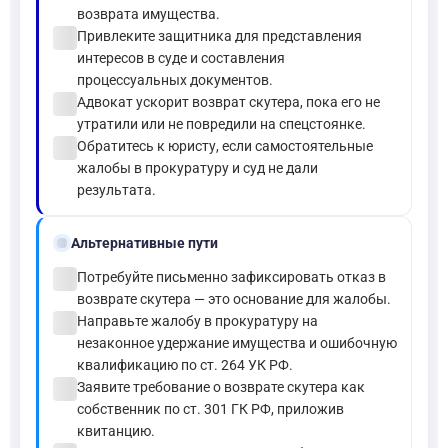
возврата имущества.
check_circle
Привлеките защитника для представления
интересов в суде и составления
процессуальных документов.
check_circle
Адвокат ускорит возврат скутера, пока его не
утратили или не повредили на спецстоянке.
check_circle
Обратитесь к юристу, если самостоятельные
жалобы в прокуратуру и суд не дали
результата.
alt_route
Альтернативные пути
check_circle
Потребуйте письменно зафиксировать отказ в
возврате скутера — это основание для жалобы.
check_circle
Направьте жалобу в прокуратуру на
незаконное удержание имущества и ошибочную
квалификацию по ст. 264 УК РФ.
check_circle
Заявите требование о возврате скутера как
собственник по ст. 301 ГК РФ, приложив
квитанцию.