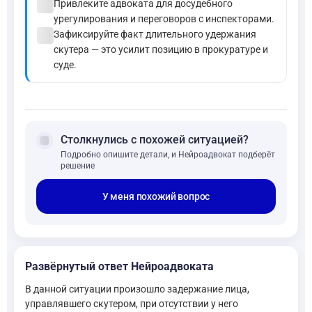
check_circle
Привлеките адвоката для досудебного
урегулирования и переговоров с инспекторами.
check_circle
Зафиксируйте факт длительного удержания
скутера — это усилит позицию в прокуратуре и
суде.
forum
Столкнулись с похожей ситуацией?
Подробно опишите детали, и Нейроадвокат подберёт
решение
У меня похожий вопрос
Развёрнутый ответ Нейроадвоката
В данной ситуации произошло задержание лица,
управлявшего скутером, при отсутствии у него