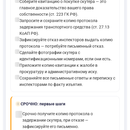
check_circle
Соберите квитанцию о покупке скутера — это
главное доказательство вашего права
собственности (ст. 223 ГК РФ).
check_circle
Запросите и сохраните копию протокола
задержания транспортного средства (ст. 27.13
КоАП РФ).
check_circle
Зафиксируйте отказ инспекторов выдать копию
протокола — потребуйте письменный отказ.
check_circle
Сделайте фотографии скутера с
идентификационными номерами, если они есть.
check_circle
Приложите копию квитанции к жалобе в
прокуратуру и административному иску.
check_circle
Сохраняйте все письменные ответы и переписку с
инспекторами по факту изъятия.
bolt
СРОЧНО:
первые шаги
check_circle
Срочно получите копию протокола о
задержании скутера, при отказе —
зафиксируйте его письменно.