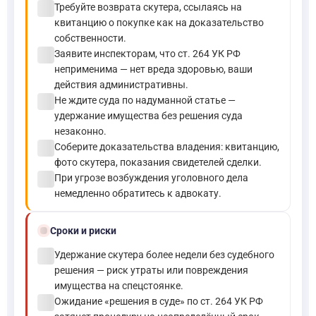
check_circle
Требуйте возврата скутера, ссылаясь на
квитанцию о покупке как на доказательство
собственности.
check_circle
Заявите инспекторам, что ст. 264 УК РФ
неприменима — нет вреда здоровью, ваши
действия административны.
check_circle
Не ждите суда по надуманной статье —
удержание имущества без решения суда
незаконно.
check_circle
Соберите доказательства владения: квитанцию,
фото скутера, показания свидетелей сделки.
check_circle
При угрозе возбуждения уголовного дела
немедленно обратитесь к адвокату.
schedule
Сроки и риски
check_circle
Удержание скутера более недели без судебного
решения — риск утраты или повреждения
имущества на спецстоянке.
check_circle
Ожидание «решения в суде» по ст. 264 УК РФ