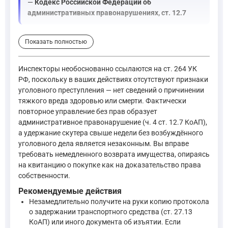
—
Кодекс Российской Федерации об
административных правонарушениях, ст. 12.7
Основанием для изъятия скутера послужила мера обеспечения
Показать полностью
Статья 27.13 КоАП РФ устанавливает основания для задер
Инспекторы необоснованно ссылаются на ст. 264 УК
—
Кодекс Российской Федерации об административных пр
РФ, поскольку в ваших действиях отсутствуют признаки
уголовного преступления — нет сведений о причинении
тяжкого вреда здоровью или смерти. Фактически
Для решения вопроса о возврате скутера до суда необходимо
повторное управление без прав образует
административное правонарушение (ч. 4 ст. 12.7 КоАП),
Гражданин, организация, иные лица могут обратиться в с
а удержание скутера свыше недели без возбуждённого
—
Кодекс административного судопроизводства Российской
уголовного дела является незаконным. Вы вправе
требовать немедленного возврата имущества, опираясь
на квитанцию о покупке как на доказательство права
Подтвердить право собственности на скутер при отсутствии 
собственности.
Рекомендуемые действия
Собственнику принадлежат права владения, пользования 
Незамедлительно получите на руки копию протокола
—
Гражданский кодекс Российской Федерации, ст. 209
о задержании транспортного средства (ст. 27.13
КоАП) или иного документа об изъятии. Если