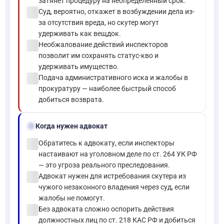
затянет процедуру на неопределённый срок.
check_circle
Суд, вероятно, откажет в возбуждении дела из-
за отсутствия вреда, но скутер могут
удерживать как вещдок.
check_circle
Необжалование действий инспекторов
позволит им сохранять статус-кво и
удерживать имущество.
check_circle
Подача административного иска и жалобы в
прокуратуру — наиболее быстрый способ
добиться возврата.
gavel
Когда нужен адвокат
check_circle
Обратитесь к адвокату, если инспекторы
настаивают на уголовном деле по ст. 264 УК РФ
— это угроза реального преследования.
check_circle
Адвокат нужен для истребования скутера из
чужого незаконного владения через суд, если
жалобы не помогут.
check_circle
Без адвоката сложно оспорить действия
должностных лиц по ст. 218 КАС РФ и добиться