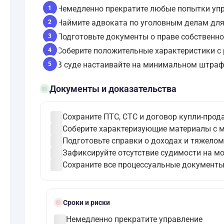
Немедленно прекратите любые попытки упр
1
Наймите адвоката по уголовным делам для 
2
Подготовьте документы о праве собственно
3
Соберите положительные характеристики с 
4
В суде настаивайте на минимальном штраф
5
folder_open
Документы и доказательства
check_circle
Сохраните ПТС, СТС и договор купли-прод
check_circle
Соберите характеризующие материалы с м
check_circle
Подготовьте справки о доходах и тяжело
check_circle
Зафиксируйте отсутствие судимости на мо
check_circle
Сохраните все процессуальные документы 
schedule
Сроки и риски
check_circle
Немедленно прекратите управление