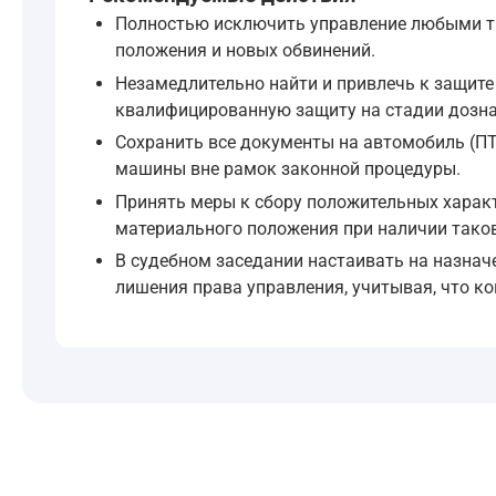
—
Уголовный кодекс Российской Федерации, 
Полностью исключить управление любыми тр
положения и новых обвинений.
Незамедлительно найти и привлечь к защите
Статья 264.1 в этом перечне отсутствует. Боле
квалифицированную защиту на стадии дознан
Сохранить все документы на автомобиль (ПТ
"1. Если конфискация определенного предмет
машины вне рамок законной процедуры.
—
Уголовный кодекс Российской Федерации, 
Принять меры к сбору положительных характ
материального положения при наличии таков
Поскольку в исходных нормах нет специального
В судебном заседании настаивать на назнач
лишения права управления, учитывая, что к