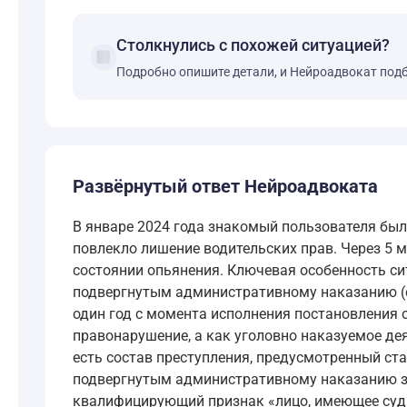
Столкнулись с похожей ситуацией?
forum
Подробно опишите детали, и Нейроадвокат под
Развёрнутый ответ Нейроадвоката
В январе 2024 года знакомый пользователя был
повлекло лишение водительских прав. Через 5 м
состоянии опьянения. Ключевая особенность си
подвергнутым административному наказанию (ср
один год с момента исполнения постановления 
правонарушение, а как уголовно наказуемое д
есть состав преступления, предусмотренный ст
подвергнутым административному наказанию за а
квалифицирующий признак «лицо, имеющее суди