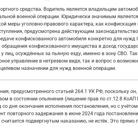
портного средства. Водитель является владельцем автомоб
льной военной операции. Юридически значимым является 
кой меры уголовно-правового характера, как конфискация
еступления, предусмотрена действующим законодательство
передаче конфискованного автомобиля конкретно для нужд
 обращения конфискованного имущества в доход государст
 лиц, осуждённых за пьяную езду, именно в зону СВО. Т
рное управление в нетрезвом виде, так и вопрос о возмож
о целевом назначении для нужд военной операции.
ния, предусмотренного статьей 264.1 УК РФ, поскольку о
м в состоянии опьянения (лишение прав по ст.12.8 КоАП РФ
 со дня окончания исполнения постановления, но с учётом 
ент повторного задержания в июне 2024 года постановлени
о считается подвергнутым наказанию, не истёк. Это прямо 