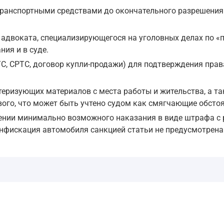
ст. 104.1
анспортными средствами до окончательного разрешения 
 адвоката, специализирующегося на уголовных делах по «
е того, автомобиль в данной ситуации является не предме
ия и в суде.
С, СРТС, договор купли-продажи) для подтверждения права
а, входящего в имущество, указанное в статье 104.1 нас
ст. 104.2
еризующих материалов с места работы и жительства, а та
ого, что может быть учтено судом как смягчающие обстоя
 указания на конфискацию автомобилей для нужд СВО в свя
ении минимально возможного наказания в виде штрафа с 
онфискация автомобиля санкцией статьи не предусмотрена