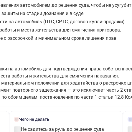
авления автомобилем до решения суда, чтобы не усугубит
защиты на стадии дознания и в суде.
сти на автомобиль (ПТС, СРТС, договор купли-продажи).
работы и места жительства для смягчения приговора.
е с рассрочкой и минимальном сроке лишения прав.
ажи на автомобиль для подтверждения права собственност
еста работы и жительства для смягчения наказания.
м материальном положении для ходатайства о рассрочке ш
мент повторного задержания — это исключает часть 2 стат
по обоим делам: постановление по части 1 статьи 12.8 К
block
gave
Чего не делать
check_circle
check_c
Не садитесь за руль до решения суда —