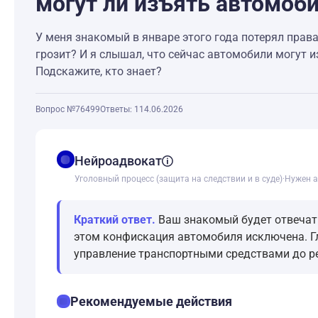
могут ли изъять автомоб
У меня знакомый в январе этого года потерял права
грозит? И я слышал, что сейчас автомобили могут из
Подскажите, кто знает?
Вопрос №76499
Ответы: 1
14.06.2026
balance
Нейроадвокат
Уголовный процесс (защита на следствии и в суде)
·
Нужен а
Краткий ответ.
Ваш знакомый будет отвечать 
этом конфискация автомобиля исключена. Г
управление транспортными средствами до р
checklist
Рекомендуемые действия