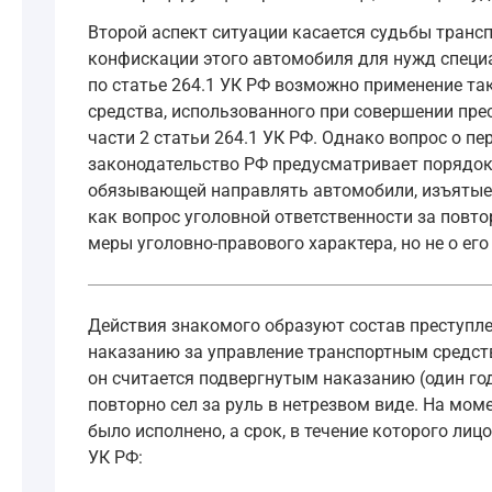
Второй аспект ситуации касается судьбы транс
конфискации этого автомобиля для нужд специа
по статье 264.1 УК РФ возможно применение та
средства, использованного при совершении пр
части 2 статьи 264.1 УК РФ. Однако вопрос о 
законодательство РФ предусматривает порядок
обязывающей направлять автомобили, изъятые у
как вопрос уголовной ответственности за повто
меры уголовно-правового характера, но не о ег
Действия знакомого образуют состав преступле
наказанию за управление транспортным средство
он считается подвергнутым наказанию (один год
повторно сел за руль в нетрезвом виде. На мом
было исполнено, а срок, в течение которого лиц
УК РФ: