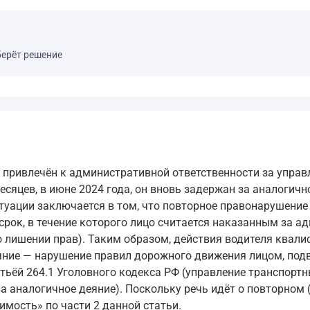
берёт решение
 привлечён к административной ответственности за управ
есяцев, в июне 2024 года, он вновь задержан за аналогич
туации заключается в том, что повторное правонарушение 
ок, в течение которого лицо считается наказанным за а
о лишении прав). Таким образом, действия водителя квал
еяние — нарушение правил дорожного движения лицом, по
атьёй 264.1 Уголовного кодекса РФ (управление транспорт
налогичное деяние). Поскольку речь идёт о повторном (в
мость» по части 2 данной статьи.