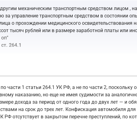
 другим механическим транспортным средством лицом , на
 за управление транспортным средством в состоянии опь
ица о прохождении медицинского освидетельствования на
сот тысяч рублей или в размере заработной платы или ино
 оп"
ст. 264.1
иде штрафа от 200 000 до 300 000 рублей либо в размере 
телем , находящимся в состоянии опьянения, если такие д
о части 1 статьи 264.1 УК РФ, а не по части 2, поскольку
тративных правонарушениях, ст. 12.8
ному наказанию, но еще не имея судимости за аналогично
азмере дохода за период от одного года до двух лет — и о
енено к знакомому в январе 2024 года, и именно оно обр
твами на срок до трех лет. Конфискация автомобиля для
 УК РФ отсутствует в закрытом перечне преступлений, по 
я для нужд специальной военной операции, то действующе
ченных в результате совершения преступлений, предусмотренн