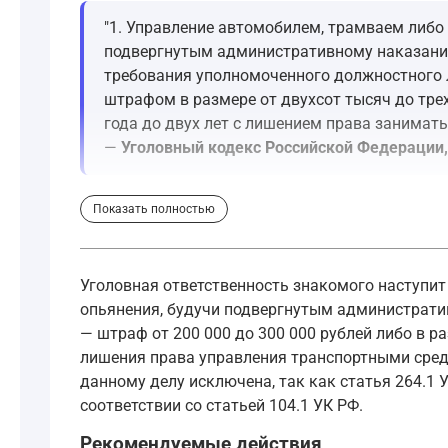
"1. Управление автомобилем, трамваем либо
подвергнутым административному наказанию
требования уполномоченного должностного л
штрафом в размере от двухсот тысяч до трех
года до двух лет с лишением права занимать
—
Уголовный кодекс Российской Федерации, 
Таким образом, знакомому грозит наказание в в
Показать полностью
"1. Управление транспортным средством води
Уголовная ответственность знакомого наступит п
—
Кодекс Российской Федерации об админис
опьянения, будучи подвергнутым административ
— штраф от 200 000 до 300 000 рублей либо в р
Это административное наказание уже было прим
лишения права управления транспортными средс
данному делу исключена, так как статья 264.1
Что касается возможной конфискации автомобил
соответствии со статьей 104.1 УК РФ.
Рекомендуемые действия
"а) денег, ценностей и иного имущества, полу