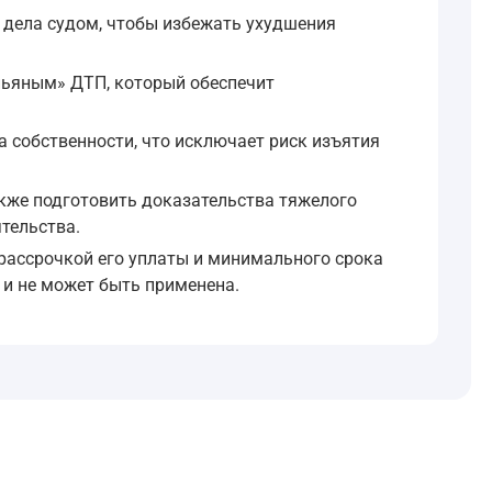
дела судом, чтобы избежать ухудшения
пьяным» ДТП, который обеспечит
том, полученным в результате преступления, а орудием ег
 собственности, что исключает риск изъятия
тоящего Кодекса, на момент принятия судом решения о кон
кже подготовить доказательства тяжелого
тельства.
зи с преступлениями по ст.264.1 УК РФ, а сам перечень 
рассрочкой его уплаты и минимального срока
 и не может быть применена.