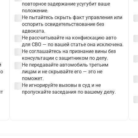
повторное задержание усугубит ваше
положение.
check_circle
check_c
Не пытайтесь скрыть факт управления или
оспорить освидетельствование без
адвоката.
check_circle
check_c
Не рассчитывайте на конфискацию авто
для СВО — по вашей статье она исключена.
check_circle
Не соглашайтесь на признание вины без
check_c
консультации с защитником по делу.
check_circle
й
Не передавайте автомобиль третьим
до
лицам и не скрывайте его — это не
check_c
поможет.
check_circle
Не игнорируйте вызовы в суд и не
ит
пропускайте заседания по вашему делу.
check_c