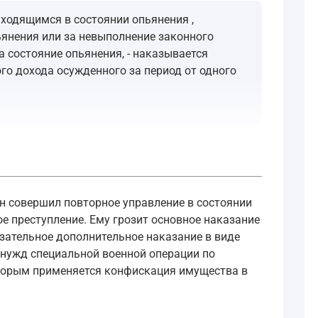
ходящимся в состоянии опьянения ,
янения или за невыполнение законного
 состояние опьянения, - наказывается
го дохода осужденного за период от одного
заработной платы за период от одного года до двух лет,
ействия не содержат уголовно наказуемого деяния , - вле
 он совершил повторное управление в состоянии
е преступление. Ему грозит основное наказание
бязательное дополнительное наказание в виде
азует признак «подвергнутый административному наказанию
 нужд специальной военной операции по
которым применяется конфискация имущества в
е уголовное законодательство (в рамках представленных 
ых частью второй статьи 105 , частями второй - четвертой с