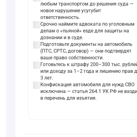
любым транспортом до решения суда —
новое нарушение усугубит
ответственность.
check_circle
Срочно наймите адвоката по уголовным
делам о «пьяной» езде для защиты на
дознании и в суде.
check_circle
Подготовьте документы на автомобиль
(ПТС, СРТС, договор) — они подтвердят
ваше право собственности.
check_circle
Готовьтесь к штрафу 200–300 тыс. рубле
или доходу за 1–2 года и лишению прав 
3 лет.
check_circle
Конфискация автомобиля для нужд СВО
исключена — статья 264.1 УК РФ не вход
в перечень для изъятия.