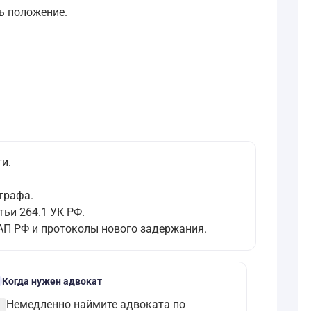
ь положение.
и.
трафа.
ьи 264.1 УК РФ.
оАП РФ и протоколы нового задержания.
l
Когда нужен адвокат
ircle
Немедленно наймите адвоката по