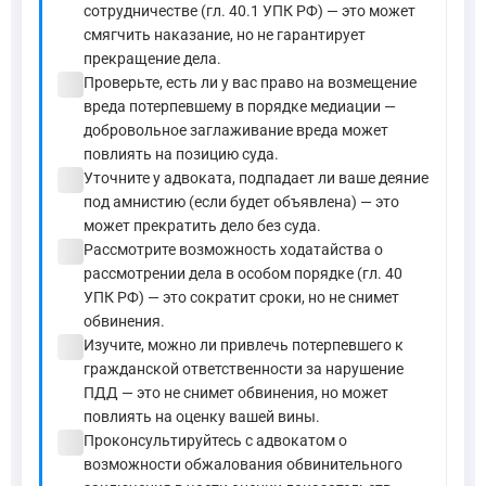
сотрудничестве (гл. 40.1 УПК РФ) — это может
смягчить наказание, но не гарантирует
прекращение дела.
check_circle
Проверьте, есть ли у вас право на возмещение
вреда потерпевшему в порядке медиации —
добровольное заглаживание вреда может
повлиять на позицию суда.
check_circle
Уточните у адвоката, подпадает ли ваше деяние
под амнистию (если будет объявлена) — это
может прекратить дело без суда.
check_circle
Рассмотрите возможность ходатайства о
рассмотрении дела в особом порядке (гл. 40
УПК РФ) — это сократит сроки, но не снимет
обвинения.
check_circle
Изучите, можно ли привлечь потерпевшего к
гражданской ответственности за нарушение
ПДД — это не снимет обвинения, но может
повлиять на оценку вашей вины.
check_circle
Проконсультируйтесь с адвокатом о
возможности обжалования обвинительного