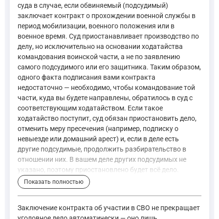
суда в случае, если обвиняемый (подсудимый)
заключает контракт о прохождении военной службы в
период мобилизации, военного положения или в
военное время. Суд приостанавливает производство по
делу, но исключительно на основании ходатайства
командования воинской части, а не по заявлению
самого подсудимого или его защитника. Таким образом,
одного факта подписания вами контракта
недостаточно — необходимо, чтобы командование той
части, куда вы будете направлены, обратилось в суд с
соответствующим ходатайством. Если такое
ходатайство поступит, суд обязан приостановить дело,
отменить меру пресечения (например, подписку о
невыезде или домашний арест) и, если в деле есть
другие подсудимые, продолжить разбирательство в
отношении них. В вашем деле других подсудимых не
указано, поэтому приостановлено будет всё дело.
Показать полностью
В случае, предусмотренном пунктом 5 части первой стать
—
Уголовно-процессуальный кодекс Российской Федерации
Заключение контракта об участии в СВО не прекращает
уголовное дело автоматически — оно лишь