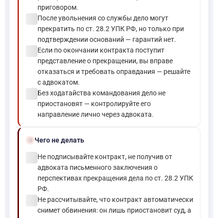
приговором.
check_circle
После увольнения со службы дело могут
прекратить по ст. 28.2 УПК РФ, но только при
подтверждении оснований — гарантий нет.
check_circle
Если по окончании контракта поступит
представление о прекращении, вы вправе
отказаться и требовать оправдания — решайте
с адвокатом.
check_circle
Без ходатайства командования дело не
приостановят — контролируйте его
направление лично через адвоката.
block
Чего не делать
check_circle
Не подписывайте контракт, не получив от
адвоката письменного заключения о
перспективах прекращения дела по ст. 28.2 УПК
РФ.
check_circle
Не рассчитывайте, что контракт автоматически
снимет обвинения: он лишь приостановит суд, а