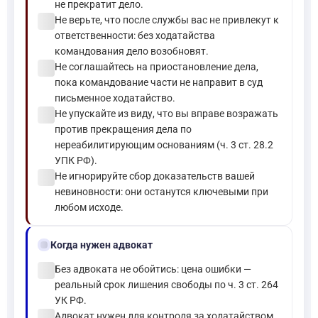
не прекратит дело.
check_circle
Не верьте, что после службы вас не привлекут к
ответственности: без ходатайства
командования дело возобновят.
check_circle
Не соглашайтесь на приостановление дела,
пока командование части не направит в суд
письменное ходатайство.
check_circle
Не упускайте из виду, что вы вправе возражать
против прекращения дела по
нереабилитирующим основаниям (ч. 3 ст. 28.2
УПК РФ).
check_circle
Не игнорируйте сбор доказательств вашей
невиновности: они останутся ключевыми при
любом исходе.
gavel
Когда нужен адвокат
check_circle
Без адвоката не обойтись: цена ошибки —
реальный срок лишения свободы по ч. 3 ст. 264
УК РФ.
check_circle
Адвокат нужен для контроля за ходатайством