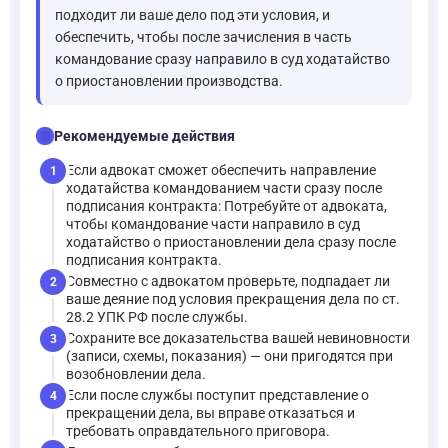
подходит ли ваше дело под эти условия, и
обеспечить, чтобы после зачисления в часть
командование сразу направило в суд ходатайство
о приостановлении производства.
checklist
Рекомендуемые действия
Если адвокат сможет обеспечить направление
1
ходатайства командованием части сразу после
подписания контракта: Потребуйте от адвоката,
чтобы командование части направило в суд
ходатайство о приостановлении дела сразу после
подписания контракта.
Совместно с адвокатом проверьте, подпадает ли
2
ваше деяние под условия прекращения дела по ст.
28.2 УПК РФ после службы.
Сохраните все доказательства вашей невиновности
3
(записи, схемы, показания) — они пригодятся при
возобновлении дела.
Если после службы поступит представление о
4
прекращении дела, вы вправе отказаться и
требовать оправдательного приговора.