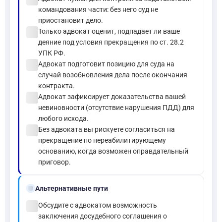
командования части: без него суд не
приостановит дело.
check_circle
Только адвокат оценит, подпадает ли ваше
деяние под условия прекращения по ст. 28.2
УПК РФ.
check_circle
Адвокат подготовит позицию для суда на
случай возобновления дела после окончания
контракта.
check_circle
Адвокат зафиксирует доказательства вашей
невиновности (отсутствие нарушения ПДД) для
любого исхода.
check_circle
Без адвоката вы рискуете согласиться на
прекращение по нереабилитирующему
основанию, когда возможен оправдательный
приговор.
alt_route
Альтернативные пути
check_circle
Обсудите с адвокатом возможность
заключения досудебного соглашения о