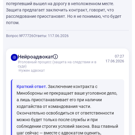
потерпевший вышел на дорогу в неположенном месте.
Защита предлагает заключить контракт, говорит, что
расследование приостановят. Но я не понимаю, что будет
потом.
Вопрос №77726
Ответы: 1
17.06.2026
balance
Нейроадвокат
07:27
17.06.2026
Уголовный процесс (защита на следствии и в
суде)
·
Нужен адвокат
Краткий ответ.
Заключение контракта с
Минобороны не прекращает ваше уголовное дело,
а лишь приостанавливает его при наличии
ходатайства от командования части.
Окончательно освободиться от ответственности
можно будет только после службы и при
соблюдении строгих условий закона. Ваш главный
шаг сейчас — вместе с адвокатом оценить,