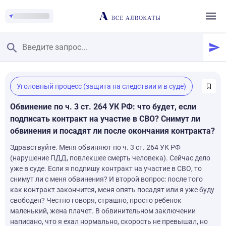
Главная
/
Уголовный процесс (защита на следствии и в суде)
Смотреть заданные вопросы
/
Задать вопрос
Обвинение по ч. 3 ст. 264 УК РФ: что будет, если
подписать контракт на участие в СВО? Снимут ли
обвинения и посадят ли после окончания контракта?
Здравствуйте. Меня обвиняют по ч. 3 ст. 264 УК РФ
(нарушение ПДД, повлекшее смерть человека). Сейчас дело
уже в суде. Если я подпишу контракт на участие в СВО, то
снимут ли с меня обвинения? И второй вопрос: после того
как контракт закончится, меня опять посадят или я уже буду
свободен? Честно говоря, страшно, просто ребенок
маленький, жена плачет. В обвинительном заключении
написано, что я ехал нормально, скорость не превышал, но