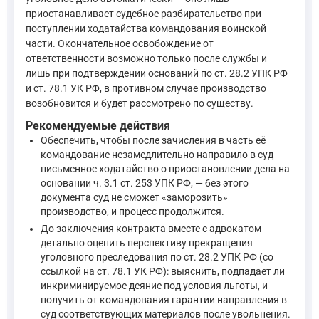
приостанавливает судебное разбирательство при
Сама по себе эта норма не влечёт прекращения уголовного п
поступлении ходатайства командования воинской
части. Окончательное освобождение от
…в случае призыва обвиняемого на военную службу в пери
ответственности возможно только после службы и
—
Уголовно-процессуальный кодекс Российской Федерации, с
лишь при подтверждении оснований по ст. 28.2 УПК РФ
и ст. 78.1 УК РФ, в противном случае производство
возобновится и будет рассмотрено по существу.
Это подтверждает, что само по себе заключение контракта 
Рекомендуемые действия
Теперь о том, что будет, когда ваш контракт завершится. Зд
Обеспечить, чтобы после зачисления в часть её
производство по делу было приостановлено по ходатайств
командование незамедлительно направило в суд
письменное ходатайство о приостановлении дела на
от уполномоченных органов (например, военной прокурат
основании ч. 3.1 ст. 253 УПК РФ, — без этого
Статья 78.1 УК РФ (её текст не приведён в предоставленном
документа суд не сможет «заморозить»
производство, и процесс продолжится.
До заключения контракта вместе с адвокатом
Прекращение не допускается, если лицо возражает; в так
детально оценить перспективу прекращения
—
Уголовно-процессуальный кодекс Российской Федерации, 
уголовного преследования по ст. 28.2 УПК РФ (со
ссылкой на ст. 78.1 УК РФ): выяснить, подпадает ли
То есть, если вы не согласны на прекращение по этому осно
инкриминируемое деяние под условия льготы, и
получить от командования гарантии направления в
Если же информация о случаях, предусмотренных статьей 78.1
суд соответствующих материалов после увольнения.