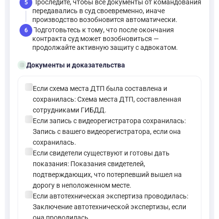
Проследите, чтобы все документы от командования
5
передавались в суд своевременно, иначе
производство возобновится автоматически.
Подготовьтесь к тому, что после окончания
6
контракта суд может возобновиться —
продолжайте активную защиту с адвокатом.
folder_open
Документы и доказательства
check_circle
Если схема места ДТП была составлена и
сохранилась: Схема места ДТП, составленная
сотрудниками ГИБДД.
check_circle
Если запись с видеорегистратора сохранилась:
Запись с вашего видеорегистратора, если она
сохранилась.
check_circle
Если свидетели существуют и готовы дать
показания: Показания свидетелей,
подтверждающих, что потерпевший вышел на
дорогу в неположенном месте.
check_circle
Если автотехническая экспертиза проводилась:
Заключение автотехнической экспертизы, если
она проводилась.