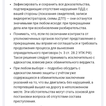
Таким образом, подписание контракта не гарантирует автома
Зафиксировать и сохранить все доказательства,
подтверждающие отсутствие нарушения ПДД с
вашей стороны (показания свидетелей, записи
видеорегистраторов, схемы ДТП) — они останутся
значимыми при любом исходе: при прекращении
дела или при возобновлении разбирательства.
Понимать, что, если по окончании контракта от
уполномоченных органов поступит представление о
прекращении, вы вправе не соглашаться и требовать
продолжения процесса для вынесения
оправдательного приговора (ч. 3 ст. 28.2 УПК РФ).
Такое решение следует принимать исключительно с
адвокатом, взвесив риск обвинительного вердикта.
При любом выборе — подробно обсудить с
адвокатом линию защиты с учётом уже
содержащихся в обвинительном заключении
указаний на то, что вы двигались без нарушений, а
потерпевший вышел на дорогу в неположенном
месте. Эти обстоятельства могут стать основой для
постановки вопроса об отсутствии состава
преступления.