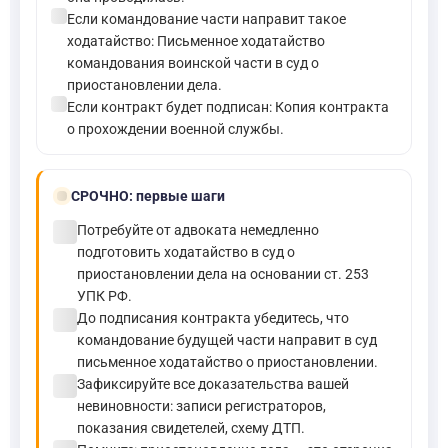
check_circle
Если командование части направит такое
ходатайство: Письменное ходатайство
командования воинской части в суд о
приостановлении дела.
check_circle
Если контракт будет подписан: Копия контракта
о прохождении военной службы.
bolt
СРОЧНО:
первые шаги
check_circle
Потребуйте от адвоката немедленно
подготовить ходатайство в суд о
приостановлении дела на основании ст. 253
УПК РФ.
check_circle
До подписания контракта убедитесь, что
командование будущей части направит в суд
письменное ходатайство о приостановлении.
check_circle
Зафиксируйте все доказательства вашей
невиновности: записи регистраторов,
показания свидетелей, схему ДТП.