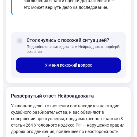
заключения в части оценки доказательств —
это может вернуть дело на доследование.
forum
Столкнулись с похожей ситуацией?
Подробно опишите детали, и Нейроадвокат подберёт
решение
У меня похожий вопрос
Развёрнутый ответ Нейроадвоката
Уголовное дело в отношении вас находится на стадии
судебного разбирательства, и вас обвиняют в
совершении преступления, предусмотренного частью 3
статьи 264 Уголовного кодекса РФ — нарушение правил
дорожного движения, повлекшее по неосторожности