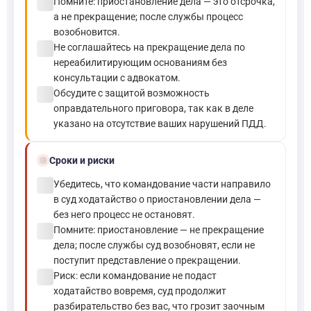
check_circle
Помните: приостановление дела — это отсрочка,
а не прекращение; после службы процесс
возобновится.
check_circle
Не соглашайтесь на прекращение дела по
нереабилитирующим основаниям без
консультации с адвокатом.
check_circle
Обсудите с защитой возможность
оправдательного приговора, так как в деле
указано на отсутствие ваших нарушений ПДД.
schedule
Сроки и риски
check_circle
Убедитесь, что командование части направило
в суд ходатайство о приостановлении дела —
без него процесс не остановят.
check_circle
Помните: приостановление — не прекращение
дела; после службы суд возобновят, если не
поступит представление о прекращении.
check_circle
Риск: если командование не подаст
ходатайство вовремя, суд продолжит
разбирательство без вас, что грозит заочным