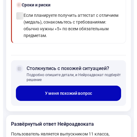
schedule
Сроки и риски
check_circle
Если планируете получить аттестат с отличием
(медаль), ознакомьтесь с требованиями:
обычно нужны «5» по всем обязательным
предметам.
forum
Столкнулись с похожей ситуацией?
Подробно опишите детали, и Нейроадвокат подберёт
решение
У меня похожий вопрос
Развёрнутый ответ Нейроадвоката
Пользователь является выпускником 11 класса,