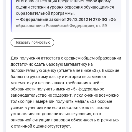
Итоговая аттестация представляет собой форму
оценки степени и уровня освоения обучающимися
образовательной программы.
—
Федеральный закон от 29.12.2012 N 273-ФЗ «Об
образовании в Российской Федерации», ст. 59
Статья 60 того же закона перечисляет виды документов об о
Показать полностью
В контексте также присутствуют фрагменты Приказа Минпрос
Для получения аттестата о среднем общем образовании
достаточно сдать базовую математику на
Результаты ГИА признаются удовлетворительными в случае
положительную оценку (отметка не ниже «3»). Высокие
—
Приказ Минпросвещения России N 190, Рособрнадзора N
баллы по русскому языку и истории не заменяют
математику и не повышают требования к ней —
Поскольку этот приказ утратил силу, необходимо указать, как
обязанности получать именно «5» федеральное
законодательство не содержит. Исключение возможно
только при намерении получить медаль «За особые
успехи в учении» или если локальные акты школы
устанавливают дополнительные условия, но в
описанной ситуации правовая обязанность стремиться
к отличной оценке отсутствует.