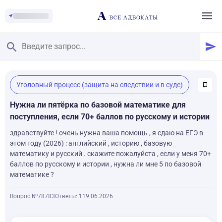
Главная
/
Уголовный процесс (защита на следствии и в суде)
Смотреть заданные вопросы
/
Задать вопрос
Нужна ли пятёрка по базовой математике для
поступления, если 70+ баллов по русскому и истории
здравствуйте ! очень нужна ваша помощь , я сдаю на ЕГЭ в
этом году (2026) : английский , историю , базовую
математику и русский . скажите пожалуйста , если у меня 70+
баллов по русскому и истории , нужна ли мне 5 по базовой
математике ?
Вопрос №78783
Ответы: 1
19.06.2026