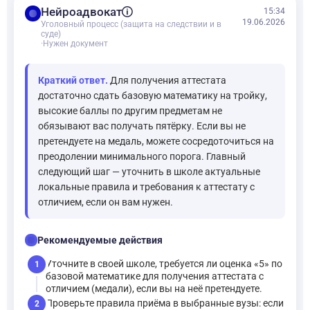
balance
Нейроадвокат
15:34
19.06.2026
Уголовный процесс (защита на следствии и в
суде)
·
Нужен документ
Краткий ответ.
Для получения аттестата
достаточно сдать базовую математику на тройку,
высокие баллы по другим предметам не
обязывают вас получать пятёрку. Если вы не
претендуете на медаль, можете сосредоточиться на
преодолении минимального порога. Главный
следующий шаг — уточнить в школе актуальные
локальные правила и требования к аттестату с
отличием, если он вам нужен.
checklist
Рекомендуемые действия
Уточните в своей школе, требуется ли оценка «5» по
1
базовой математике для получения аттестата с
отличием (медали), если вы на неё претендуете.
Проверьте правила приёма в выбранные вузы: если
2