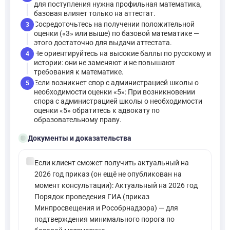
для поступления нужна профильная математика,
базовая влияет только на аттестат.
Сосредоточьтесь на получении положительной
3
оценки («3» или выше) по базовой математике —
этого достаточно для выдачи аттестата.
Не ориентируйтесь на высокие баллы по русскому и
4
истории: они не заменяют и не повышают
требования к математике.
Если возникнет спор с администрацией школы о
5
необходимости оценки «5»: При возникновении
спора с администрацией школы о необходимости
оценки «5» обратитесь к адвокату по
образовательному праву.
folder_open
Документы и доказательства
check_circle
Если клиент сможет получить актуальный на
2026 год приказ (он ещё не опубликован на
момент консультации): Актуальный на 2026 год
Порядок проведения ГИА (приказ
Минпросвещения и Рособрнадзора) — для
подтверждения минимального порога по