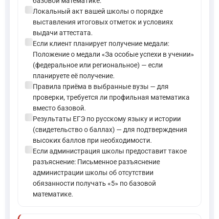
базовой математике.
check_circle
Локальный акт вашей школы о порядке
выставления итоговых отметок и условиях
выдачи аттестата.
check_circle
Если клиент планирует получение медали:
Положение о медали «За особые успехи в учении»
(федеральное или региональное) — если
планируете её получение.
check_circle
Правила приёма в выбранные вузы — для
проверки, требуется ли профильная математика
вместо базовой.
check_circle
Результаты ЕГЭ по русскому языку и истории
(свидетельство о баллах) — для подтверждения
высоких баллов при необходимости.
check_circle
Если администрация школы предоставит такое
разъяснение: Письменное разъяснение
администрации школы об отсутствии
обязанности получать «5» по базовой
математике.