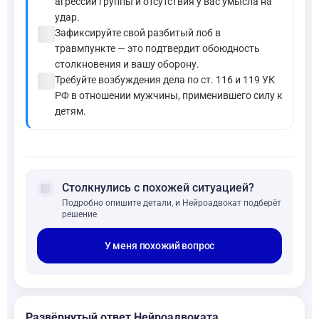
агрессии группы и отсутствия у вас умысла на
удар.
check_circle
Зафиксируйте свой разбитый лоб в
травмпункте — это подтвердит обоюдность
столкновения и вашу оборону.
check_circle
Требуйте возбуждения дела по ст. 116 и 119 УК
РФ в отношении мужчины, применившего силу к
детям.
forum
Столкнулись с похожей ситуацией?
Подробно опишите детали, и Нейроадвокат подберёт
решение
У меня похожий вопрос
Развёрнутый ответ Нейроадвоката