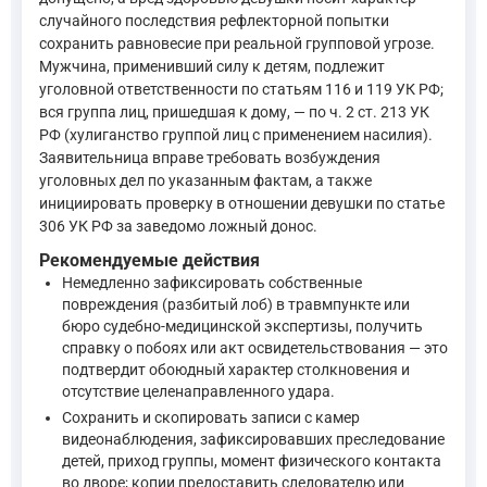
случайного последствия рефлекторной попытки
Не является преступлением причинение вреда посягающе
сохранить равновесие при реальной групповой угрозе.
Мужчина, применивший силу к детям, подлежит
Защита от посягательства, не сопряженного с насилием
—
Уголовный кодекс Российской Федерации, ст. 37
уголовной ответственности по статьям 116 и 119 УК РФ;
вся группа лиц, пришедшая к дому, — по ч. 2 ст. 213 УК
РФ (хулиганство группой лиц с применением насилия).
Что касается квалификации телесных повреждений, полученны
Заявительница вправе требовать возбуждения
уголовных дел по указанным фактам, а также
инициировать проверку в отношении девушки по статье
Умышленное причинение легкого вреда здоровью, вызва
306 УК РФ за заведомо ложный донос.
—
Уголовный кодекс Российской Федерации, ст. 115
Рекомендуемые действия
Немедленно зафиксировать собственные
повреждения (разбитый лоб) в травмпункте или
Для защиты от ложного обвинения в умышленном причинении в
бюро судебно-медицинской экспертизы, получить
справку о побоях или акт освидетельствования — это
Статья 306. Заведомо ложный донос
подтвердит обоюдный характер столкновения и
отсутствие целенаправленного удара.
Заведомо ложный донос о совершении преступления - на
Сохранить и скопировать записи с камер
—
Уголовный кодекс Российской Федерации, ст. 306
видеонаблюдения, зафиксировавших преследование
детей, приход группы, момент физического контакта
во дворе; копии предоставить следователю или
Наконец, группа лиц, пришедшая к дому заявительницы в сос