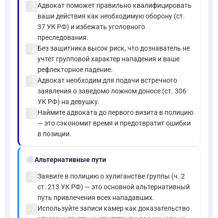
check_circle
Адвокат поможет правильно квалифицировать
ваши действия как необходимую оборону (ст.
37 УК РФ) и избежать уголовного
преследования.
check_circle
Без защитника высок риск, что дознаватель не
учтет групповой характер нападения и ваше
рефлекторное падение.
check_circle
Адвокат необходим для подачи встречного
заявления о заведомо ложном доносе (ст. 306
УК РФ) на девушку.
check_circle
Наймите адвоката до первого визита в полицию
— это сэкономит время и предотвратит ошибки
в позиции.
alt_route
Альтернативные пути
check_circle
Заявите в полицию о хулиганстве группы (ч. 2
ст. 213 УК РФ) — это основной альтернативный
путь привлечения всех нападавших.
check_circle
Используйте записи камер как доказательство