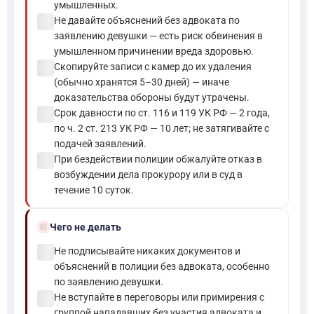
умышленных.
check_circle
Не давайте объяснений без адвоката по
заявлению девушки — есть риск обвинения в
умышленном причинении вреда здоровью.
check_circle
Скопируйте записи с камер до их удаления
(обычно хранятся 5–30 дней) — иначе
доказательства обороны будут утрачены.
check_circle
Срок давности по ст. 116 и 119 УК РФ — 2 года,
по ч. 2 ст. 213 УК РФ — 10 лет; не затягивайте с
подачей заявлений.
check_circle
При бездействии полиции обжалуйте отказ в
возбуждении дела прокурору или в суд в
течение 10 суток.
block
Чего не делать
check_circle
Не подписывайте никаких документов и
объяснений в полиции без адвоката, особенно
по заявлению девушки.
check_circle
Не вступайте в переговоры или примирения с
группой нападавших без участия адвоката и