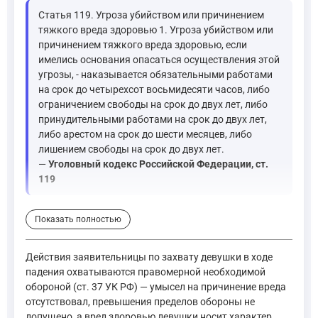
Статья 119. Угроза убийством или причинением
тяжкого вреда здоровью 1. Угроза убийством или
причинением тяжкого вреда здоровью, если
имелись основания опасаться осуществления этой
угрозы, - наказывается обязательными работами
на срок до четырехсот восьмидесяти часов, либо
ограничением свободы на срок до двух лет, либо
принудительными работами на срок до двух лет,
либо арестом на срок до шести месяцев, либо
лишением свободы на срок до двух лет.
—
Уголовный кодекс Российской Федерации, ст.
119
Кроме того, действия мужчины, который фактически применил
Показать полностью
Статья 116. Побои или иные насильственные действия, пр
Действия заявительницы по захвату девушки в ходе
—
Уголовный кодекс Российской Федерации, ст. 116
падения охватываются правомерной необходимой
обороной (ст. 37 УК РФ) — умысел на причинение вреда
отсутствовал, превышения пределов обороны не
Переходя к действиям заявительницы, схватившей девушку во
допущено, а вред здоровью девушки носит характер