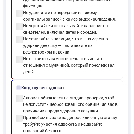
фиксации.
check_circle
Не удаляйте и не передавайте никому
оригиналы записей с камер видеонаблюдения.
check_circle
Не угрожайте и не оказывайте давление на
свидетелей, включая детей и соседей.
check_circle
Не заявляйте в полиции, что вы намеренно
ударили девушку — настаивайте на
рефлекторном падении.
check_circle
Не пытайтесь самостоятельно выяснять
отношения с мужчиной, который преследовал
детей.
gavel
Когда нужен адвокат
check_circle
Адвокат обязателен на стадии проверки, чтобы
не допустить необоснованного обвинения вас в
причинении вреда здоровью девушки.
check_circle
При любом вызове на допрос или очную ставку
требуйте участия адвоката и не давайте
показаний без него.