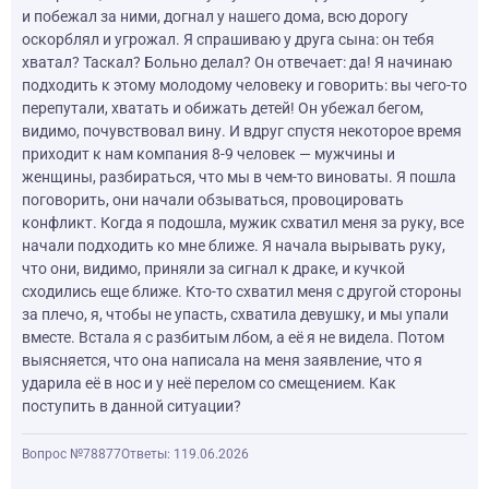
и побежал за ними, догнал у нашего дома, всю дорогу
оскорблял и угрожал. Я спрашиваю у друга сына: он тебя
хватал? Таскал? Больно делал? Он отвечает: да! Я начинаю
подходить к этому молодому человеку и говорить: вы чего-то
перепутали, хватать и обижать детей! Он убежал бегом,
видимо, почувствовал вину. И вдруг спустя некоторое время
приходит к нам компания 8-9 человек — мужчины и
женщины, разбираться, что мы в чем-то виноваты. Я пошла
поговорить, они начали обзываться, провоцировать
конфликт. Когда я подошла, мужик схватил меня за руку, все
начали подходить ко мне ближе. Я начала вырывать руку,
что они, видимо, приняли за сигнал к драке, и кучкой
сходились еще ближе. Кто-то схватил меня с другой стороны
за плечо, я, чтобы не упасть, схватила девушку, и мы упали
вместе. Встала я с разбитым лбом, а её я не видела. Потом
выясняется, что она написала на меня заявление, что я
ударила её в нос и у неё перелом со смещением. Как
поступить в данной ситуации?
Вопрос №78877
Ответы: 1
19.06.2026