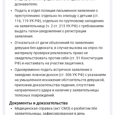
дознавателю.
Подать в отдел полиции письменное заявление о
Статья 213. Хулиганство, то есть грубое нарушение обществ
преступлениях: отдельно по эпизоду с детьми (ст.
—
Уголовный кодекс Российской Федерации, ст. 213
116, 119 УК РФ), отдельно по групповому нападению
на заявительницу (ч. 2 ст. 213 УК РФ) с требованием
выдать талон-уведомление о регистрации
заявления.
Отказаться от дачи объяснений по заявлению
девушки без адвоката; в случае вызова на опрос по
материалу проверки реализовать право не
свидетельствовать против себя (ст. 51 Конституции
РФ) и настаивать на участии защитника.
Одновременно подать встречное заявление о
заведомо ложном доносе (ст. 306 УК РФ) с указанием
на умышленное искажение обстоятельств девушкой,
приложив доказательства падения, отсутствия
направленного удара и наличие у заявительницы
телесных повреждений.
Документы и доказательства
Медицинская справка (акт СМЭ) о разбитом лбе
заявительницы, зафиксированная в день