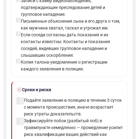
Записи с камер видеонаблюдения,
подтверждающие преследование детей и
групповое нападение.
check_circle
Письменные объяснения сына и его друга о том,
как мужчина хватал, таскал и угрожал им.
check_circle
Если соседи согласны дать показания и их
контакты известны: Контакты и показания
соседей, видевших групповое нападение и
слышавших оскорбления.
check_circle
Копия талона-уведомления о регистрации
каждого заявления в полиции.
schedule
Сроки и риски
check_circle
Подайте заявление в полицию в течение 3 суток
с момента происшествия, иначе возрастает
риск утраты доказательств.
check_circle
Зафиксируйте побои (разбитый лоб) в
травмпункте немедленно — промедление усилит
риск квалификации ваших действий как