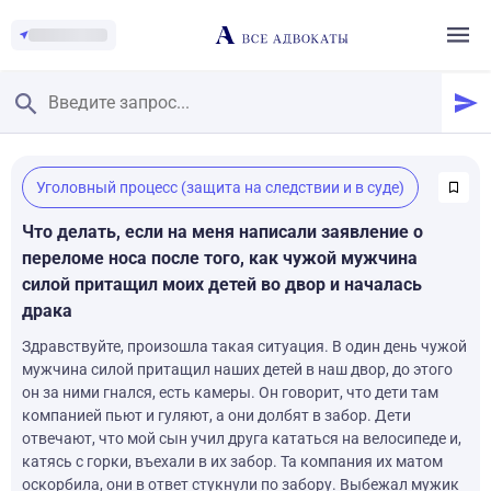
Главная
/
Уголовный процесс (защита на следствии и в суде)
Смотреть заданные вопросы
/
Задать вопрос
Что делать, если на меня написали заявление о
переломе носа после того, как чужой мужчина
силой притащил моих детей во двор и началась
драка
Здравствуйте, произошла такая ситуация. В один день чужой
мужчина силой притащил наших детей в наш двор, до этого
он за ними гнался, есть камеры. Он говорит, что дети там
компанией пьют и гуляют, а они долбят в забор. Дети
отвечают, что мой сын учил друга кататься на велосипеде и,
катясь с горки, въехали в их забор. Та компания их матом
оскорбила, они в ответ стукнули по забору. Выбежал мужик