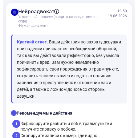
balance
Нейроадвокат
19:50
19.06.2026
Уголовный процесс (защита на следствии и в
суде)
·
Нужен документ
Краткий ответ.
Ваши действия по захвату девушки
при падении признаются необходимой обороной,
так как вы действовали рефлекторно, без умысла
причинить вред. Вам нужно немедленно
зафиксировать свои повреждения в травмпункте,
сохранить записи с камер и подать в полицию
заявления о преступлениях в отношении вас и
детей, а также о ложном доносе со стороны
девушки.
checklist
Рекомендуемые действия
Зафиксируйте разбитый лоб в травмпункте и
1
получите справку о побоях.
Скопируйте записи с камер, где видно
2