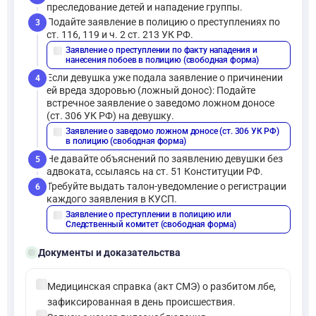
преследование детей и нападение группы.
Подайте заявление в полицию о преступлениях по
3
ст. 116, 119 и ч. 2 ст. 213 УК РФ.
Заявление о преступлении по факту нападения и
description
нанесения побоев в полицию (свободная форма)
Если девушка уже подала заявление о причинении
4
ей вреда здоровью (ложный донос): Подайте
встречное заявление о заведомо ложном доносе
(ст. 306 УК РФ) на девушку.
Заявление о заведомо ложном доносе (ст. 306 УК РФ)
description
в полицию (свободная форма)
Не давайте объяснений по заявлению девушки без
5
адвоката, ссылаясь на ст. 51 Конституции РФ.
Требуйте выдать талон-уведомление о регистрации
6
каждого заявления в КУСП.
Заявление о преступлении в полицию или
description
Следственный комитет (свободная форма)
folder_open
Документы и доказательства
check_circle
Медицинская справка (акт СМЭ) о разбитом лбе,
зафиксированная в день происшествия.
check_circle