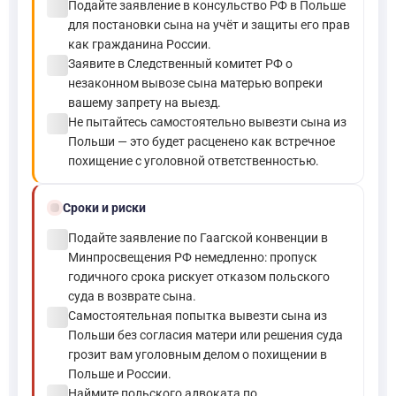
check_circle
Подайте заявление в консульство РФ в Польше
для постановки сына на учёт и защиты его прав
как гражданина России.
check_circle
Заявите в Следственный комитет РФ о
незаконном вывозе сына матерью вопреки
вашему запрету на выезд.
check_circle
Не пытайтесь самостоятельно вывезти сына из
Польши — это будет расценено как встречное
похищение с уголовной ответственностью.
schedule
Сроки и риски
check_circle
Подайте заявление по Гаагской конвенции в
Минпросвещения РФ немедленно: пропуск
годичного срока рискует отказом польского
суда в возврате сына.
check_circle
Самостоятельная попытка вывезти сына из
Польши без согласия матери или решения суда
грозит вам уголовным делом о похищении в
Польше и России.
check_circle
Наймите польского адвоката по