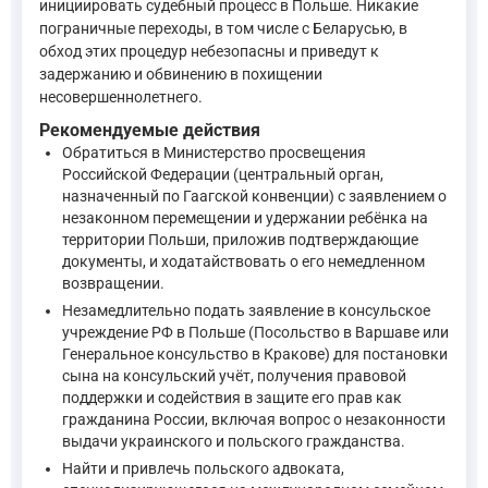
инициировать судебный процесс в Польше. Никакие
Статья 65 Семейного кодекса РФ устанавливает, что родител
пограничные переходы, в том числе с Беларусью, в
обход этих процедур небезопасны и приведут к
Родительские права не могут осуществляться в против
задержанию и обвинению в похищении
несовершеннолетнего.
Все вопросы, касающиеся воспитания и образования дет
—
Семейный кодекс Российской Федерации, ст. 65
Рекомендуемые действия
Обратиться в Министерство просвещения
Российской Федерации (центральный орган,
Право родителя, проживающего отдельно от ребенка, на общен
назначенный по Гаагской конвенции) с заявлением о
незаконном перемещении и удержании ребёнка на
территории Польши, приложив подтверждающие
Родитель, проживающий отдельно от ребенка, имеет пра
документы, и ходатайствовать о его немедленном
—
Семейный кодекс Российской Федерации, ст. 66
возвращении.
Незамедлительно подать заявление в консульское
учреждение РФ в Польше (Посольство в Варшаве или
Статья 68 Семейного кодекса РФ предоставляет родителю пра
Генеральное консульство в Кракове) для постановки
сына на консульский учёт, получения правовой
Родители вправе требовать возврата ребенка от любого 
поддержки и содействия в защите его прав как
—
Семейный кодекс Российской Федерации, ст. 68
гражданина России, включая вопрос о незаконности
выдачи украинского и польского гражданства.
Найти и привлечь польского адвоката,
Федеральный закон № 114-ФЗ "О порядке выезда из РФ и въез