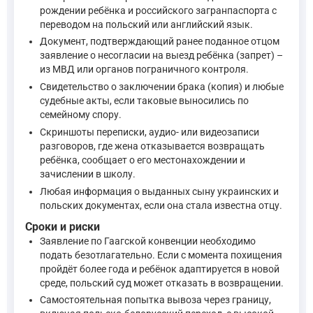
—
Конституция Российской Федерации, ст. 27
рождении ребёнка и российского загранпаспорта с
переводом на польский или английский язык.
Статья 38 Конституции РФ устанавливает, что забота о детях
Документ, подтверждающий ранее поданное отцом
заявление о несогласии на выезд ребёнка (запрет) –
из МВД или органов пограничного контроля.
Статья 38 1. Материнство и детство, семья находятся под з
Свидетельство о заключении брака (копия) и любые
—
Конституция Российской Федерации, ст. 38
судебные акты, если таковые выносились по
семейному спору.
В соответствии со статьей 6 Федерального закона № 62-ФЗ 
Скриншоты переписки, аудио- или видеозаписи
разговоров, где жена отказывается возвращать
ребёнка, сообщает о его местонахождении и
Гражданин Российской Федерации, имеющий также иное
зачислении в школу.
Приобретение гражданином Российской Федерации иног
Любая информация о выданных сыну украинских и
... гражданин Российской Федерации ... имеющий также
польских документах, если она стала известна отцу.
—
Федеральный закон от 31 мая 2002 г. № 62-ФЗ «О гр
Сроки и риски
Заявление по Гаагской конвенции необходимо
подать безотлагательно. Если с момента похищения
Статья 7 того же закона предоставляет гражданам РФ, нахо
пройдёт более года и ребёнок адаптируется в новой
среде, польский суд может отказать в возвращении.
Статья 7. Предоставление защиты и покровительства гра
Самостоятельная попытка вывоза через границу,
—
Федеральный закон от 31 мая 2002 г. № 62-ФЗ «О гражд