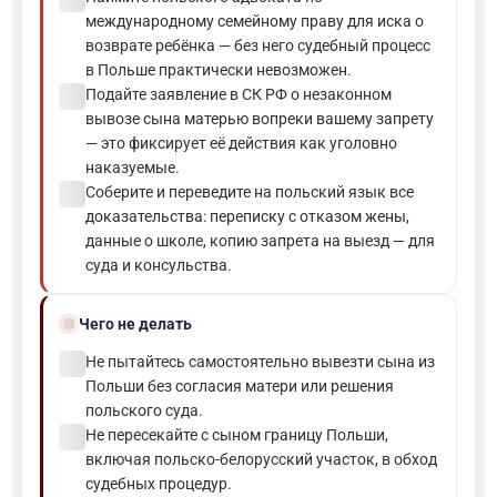
международному семейному праву для иска о
возврате ребёнка — без него судебный процесс
в Польше практически невозможен.
check_circle
Подайте заявление в СК РФ о незаконном
вывозе сына матерью вопреки вашему запрету
— это фиксирует её действия как уголовно
наказуемые.
check_circle
Соберите и переведите на польский язык все
доказательства: переписку с отказом жены,
данные о школе, копию запрета на выезд — для
суда и консульства.
block
Чего не делать
check_circle
Не пытайтесь самостоятельно вывезти сына из
Польши без согласия матери или решения
польского суда.
check_circle
Не пересекайте с сыном границу Польши,
включая польско-белорусский участок, в обход
судебных процедур.