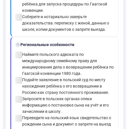
ребёнка для запуска процедуры по Гаагской
конвенции.
check_circle
Соберите и нотариально заверьте
доказательства: переписку с женой, данные о
школе, копии документов о запрете выезда.
location_on
Региональные особенности
check_circle
Наймите польского адвоката по
международному семейному праву для
инициирования дела о возвращении ребёнка по
Гаагской конвенции 1980 года.
check_circle
Подайте заявление в польский суд по месту
нахождения ребёнка о его возвращении в
Россию как страну постоянного проживания.
check_circle
Запросите в польских органах опеки
информацию о постановке сына на учёт и его
зачислении в школу.
check_circle
Переведите на польский язык свидетельство о
рождении сына и документ о запрете на выезд