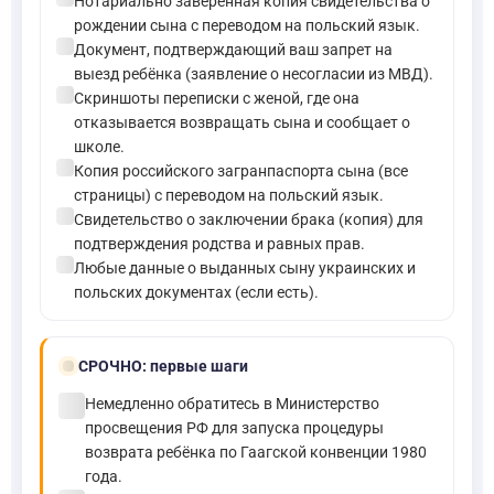
Нотариально заверенная копия свидетельства о
рождении сына с переводом на польский язык.
check_circle
Документ, подтверждающий ваш запрет на
выезд ребёнка (заявление о несогласии из МВД).
check_circle
Скриншоты переписки с женой, где она
отказывается возвращать сына и сообщает о
школе.
check_circle
Копия российского загранпаспорта сына (все
страницы) с переводом на польский язык.
check_circle
Свидетельство о заключении брака (копия) для
подтверждения родства и равных прав.
check_circle
Любые данные о выданных сыну украинских и
польских документах (если есть).
bolt
СРОЧНО:
первые шаги
check_circle
Немедленно обратитесь в Министерство
просвещения РФ для запуска процедуры
возврата ребёнка по Гаагской конвенции 1980
года.