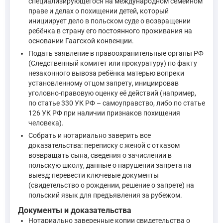
специализирующегося на международном семейном
праве и делах о похищении детей, который
инициирует дело в польском суде о возвращении
Несовершеннолетний гражданин Российской Федерации може
ребёнка в страну его постоянного проживания на
—
Федеральный закон от 15 августа 1996 г. № 114-ФЗ «О 
основании Гаагской конвенции.
Подать заявление в правоохранительные органы РФ
Статья 21 того же закона предусматривает, что законный пре
(Следственный комитет или прокуратуру) по факту
незаконного вывоза ребёнка матерью вопреки
установленному отцом запрету, инициировав
Статья 21. Законный представитель несовершеннолетнего 
уголовно-правовую оценку её действий (например,
—
Федеральный закон от 15 августа 1996 г. № 114-ФЗ «О 
по статье 330 УК РФ – самоуправство, либо по статье
126 УК РФ при наличии признаков похищения
человека).
Статья 22 Федерального закона № 114-ФЗ возлагает ответств
Собрать и нотариально заверить все
доказательства: переписку с женой с отказом
Статья 22. Ответственность за жизнь и здоровье несовер
возвращать сына, сведения о зачислении в
—
Федеральный закон от 15 августа 1996 г. № 114-ФЗ «О 
польскую школу, данные о нарушении запрета на
выезд; перевести ключевые документы
(свидетельство о рождении, решение о запрете) на
Конституция Российской Федерации в статье 27 закрепляет п
польский язык для предъявления за рубежом.
Документы и доказательства
Статья 27 1. Каждый, кто законно находится на территор
Нотариально заверенные копии свидетельства о