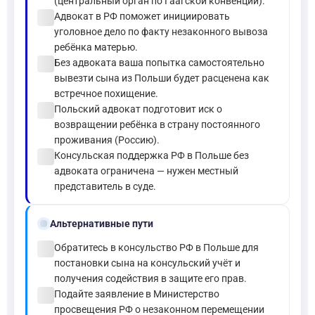
(центральный орган по Гаагской конвенции).
check_circle
Адвокат в РФ поможет инициировать
уголовное дело по факту незаконного вывоза
ребёнка матерью.
check_circle
Без адвоката ваша попытка самостоятельно
вывезти сына из Польши будет расценена как
встречное похищение.
check_circle
Польский адвокат подготовит иск о
возвращении ребёнка в страну постоянного
проживания (Россию).
check_circle
Консульская поддержка РФ в Польше без
адвоката ограничена — нужен местный
представитель в суде.
alt_route
Альтернативные пути
check_circle
Обратитесь в консульство РФ в Польше для
постановки сына на консульский учёт и
получения содействия в защите его прав.
check_circle
Подайте заявление в Министерство
просвещения РФ о незаконном перемещении