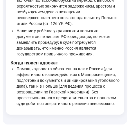
включая польско-белорусский переход, с высокой
вероятностью закончится задержанием, арестом и
возбуждением дела о похищении
Споры между родителями о гражданстве ребенка разрешаются 
несовершеннолетнего по законодательству Польши
и/или России (ст. 126 УК РФ).
Статья 41. Разрешение споров о гражданстве ребенка и н
Наличие у ребёнка украинских и польских
—
Федеральный закон от 31 мая 2002 г. № 62-ФЗ «О гражд
документов не лишает РФ юрисдикции, но может
замедлить процедуру; в суде потребуется
доказывать, что именно Россия является
Статья 9 Федерального закона "О гражданстве РФ" закрепляе
государством привычного проживания.
Когда нужен адвокат
Гражданство ребенка при приобретении или прекращени
Помощь адвоката обязательна как в России (для
Для приобретения или прекращения гражданства Россий
эффективного взаимодействия с Минпросвещения,
подготовки документов и инициирования уголовного
Гражданство Российской Федерации ребенка не может б
дела), так и в Польше (для ведения процесса о
Гражданство ребенка не изменяется при изменении граж
возвращении по Гаагской конвенции). Без
—
Федеральный закон от 31 мая 2002 г. № 62-ФЗ «О гр
профессионального представительства в польском
суде добиться оперативного решения невозможно.
Конвенция о правах ребенка, принятая резолюцией Генеральн
Статья 9 Конвенции о правах ребенка устанавливает, что