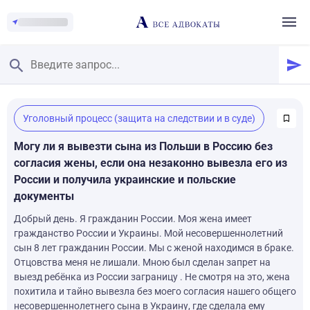
Главная
/
Уголовный процесс (защита на следствии и в суде)
Смотреть заданные вопросы
/
Задать вопрос
Могу ли я вывезти сына из Польши в Россию без
согласия жены, если она незаконно вывезла его из
России и получила украинские и польские
документы
Добрый день. Я гражданин России. Моя жена имеет
гражданство России и Украины. Мой несовершеннолетний
сын 8 лет гражданин России. Мы с женой находимся в браке.
Отцовства меня не лишали. Мною был сделан запрет на
выезд ребёнка из России заграницу . Не смотря на это, жена
похитила и тайно вывезла без моего согласия нашего общего
несовершеннолетнего сына в Украину, где сделала ему