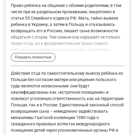
Право ребенка на общение с обоими родителями, в том
числе при их раздельном проживании, закреплено в
статье 55 Семейного кодекса РФ. Мать, тайно вывезя
ребенка в Украину, а затем в Польшу и отказываясь
возвращать его в Россию, лишает сына возможности
общаться с отцом. Тем самым она нарушает не только
право отца, но и фундаментальное право самого
ребенка на поддержание отношений с родителем.
Показать полностью
Ребенок имеет право на общение с обоими родителями..
—
Семейный кодекс Российской Федерации, ст. 55
Действия отца по самостоятельному вывозу ребёнка из
Польши без согласия матери или решения польского
суда являются незаконными: они будут
Статья 63 Семейного кодекса РФ возлагает на родителей рав
квалифицированы как «встречное похищение» и
повлекут уголовную ответственность как на территории
Польши, так и в России. Единственный законный способ
Родители имеют право и обязаны воспитывать своих дет
возвращения сына – немедленно задействовать
Родители обязаны обеспечить получение детьми общего
механизмы Гаагской конвенции 1980 года о
—
Семейный кодекс Российской Федерации, ст. 63
гражданско-правовых аспектах международного
похищения детей через уполномоченные органы РФ и