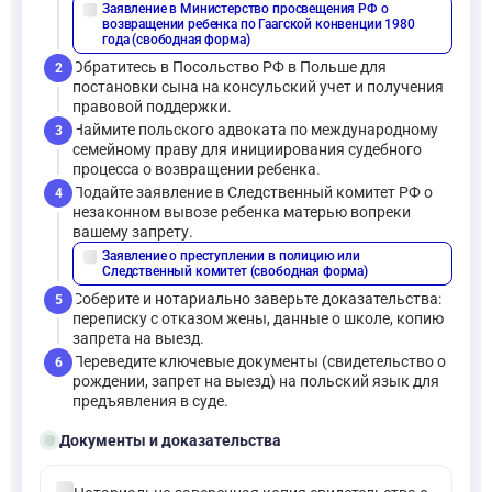
Заявление в Министерство просвещения РФ о
description
возвращении ребенка по Гаагской конвенции 1980
года (свободная форма)
Обратитесь в Посольство РФ в Польше для
2
постановки сына на консульский учет и получения
правовой поддержки.
Наймите польского адвоката по международному
3
семейному праву для инициирования судебного
процесса о возвращении ребенка.
Подайте заявление в Следственный комитет РФ о
4
незаконном вывозе ребенка матерью вопреки
вашему запрету.
Заявление о преступлении в полицию или
description
Следственный комитет (свободная форма)
Соберите и нотариально заверьте доказательства:
5
переписку с отказом жены, данные о школе, копию
запрета на выезд.
Переведите ключевые документы (свидетельство о
6
рождении, запрет на выезд) на польский язык для
предъявления в суде.
folder_open
Документы и доказательства
check_circle