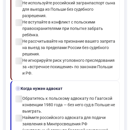
check_circle
Не используйте российский загранпаспорт сына
для выезда из Польши без судебного
разрешения.
check_circle
Не вступайте в конфликт с польскими
правоохранителями при попытке забрать
ребёнка.
check_circle
Не рассчитывайте на признание вашего запрета
на выезд за пределами России без судебного
решения.
check_circle
Не игнорируйте риск уголовного преследования
за «встречное похищение» по законам Польши
и РФ.
gavel
Когда нужен адвокат
check_circle
Обратитесь к польскому адвокату по Гаагской
конвенции 1980 года — без него суд в Польше не
выиграть.
check_circle
Наймите российского адвоката для подачи
заявления в Минпросвещения РФ