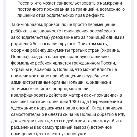
Россию, что может свидетельствовать о намерении
постоянного проживания за границей и, возможно, о
лишении отца родительских прав де-факто.
Таким образом, произошло не просто перемещение
ребёнка, а незаконное (с точки зрения российского
законодательства) удержание его за границей одним из
родителей без согласия другого. При этом мать,
оформив ребёнку документы третьих стран (Украина,
Польша), создала сложную правовую коллизию:
формально ребёнок является гражданином России,
Украины и, возможно, Польши, что может влиять на
применимое право при обращении в судебные и
административные органы Польши. Юридически
значимым является вопрос, можно ли
квалифицировать действия матери как «похищение» в
смысле Гаагской конвенции 1980 года (перемещение и
удержание с нарушением права опеки). Отец, планируя
самостоятельно вывезти сына из Польши обратно в РФ,
должен учитывать, что его действия также могут быть
расценены как самоуправный вывоз («встречное
похищение»), что влечёт уголовную и