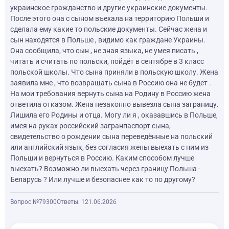
украинское гражданство и другие украинские документы.
После этого она с сыном въехала на территорию Польши и
сделала ему какие то польские документы. Сейчас жена и
сын находятся в Польше , видимо как граждане Украины.
Она сообщила, что сын , не зная языка, не умея писать ,
читать и считать по польски, пойдёт в сентябре в 3 класс
польской школы. Что сына приняли в польскую школу. Жена
заявила мне , что возвращать сына в Россию она не будет .
На мои требования вернуть сына на Родину в Россию жена
ответила отказом. Жена незаконно вывезла сына заграницу.
Лишила его Родины и отца. Могу ли я , оказавшись в Польше,
имея на руках российский загранпаспорт сына,
свидетельство о рождении сына переведённые на польский
или английский язык, без согласия жены выехать с ним из
Польши и вернуться в Россию. Каким способом лучше
выехать? Возможно ли выехать через границу Польша -
Беларусь ? Или лучше и безопаснее как то по другому?
Вопрос №79300
Ответы: 1
21.06.2026