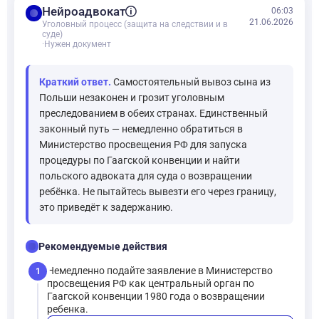
balance
Нейроадвокат
06:03
21.06.2026
Уголовный процесс (защита на следствии и в
суде)
·
Нужен документ
Краткий ответ.
Самостоятельный вывоз сына из
Польши незаконен и грозит уголовным
преследованием в обеих странах. Единственный
законный путь — немедленно обратиться в
Министерство просвещения РФ для запуска
процедуры по Гаагской конвенции и найти
польского адвоката для суда о возвращении
ребёнка. Не пытайтесь вывезти его через границу,
это приведёт к задержанию.
checklist
Рекомендуемые действия
Немедленно подайте заявление в Министерство
1
просвещения РФ как центральный орган по
Гаагской конвенции 1980 года о возвращении
ребенка.