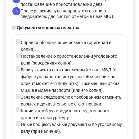
постановление о приостановлении дела.
После решения суда направьте его копию
6
следователю для снятия отметки в базе МВД.
folder_open
Документы и доказательства
check_circle
Справка об окончании розыска (оригинал и
копия).
check_circle
Постановление о приостановлении уголовного
дела (заверенная копия).
check_circle
Если у клиента есть письменный отказ МВД (в
фабуле указано только устное объяснение, но
клиент может его получить): Письменный отказ
МВД в выдаче паспорта (или его копия).
check_circle
Заявление следователю с требованием отменить
розыск и доказательство его отправки.
check_circle
Копии жалоб руководителю следственного
органа и в прокуратуру.
check_circle
Иные процессуальные документы по уголовному
делу (при наличии).