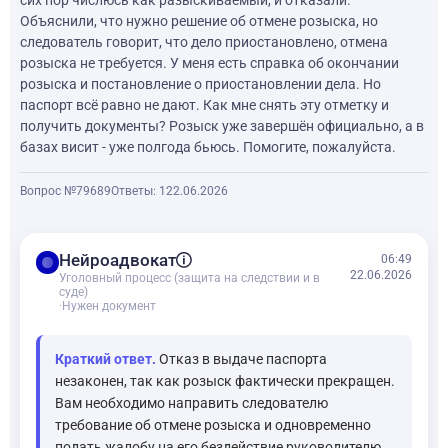
сих пор числюсь как разыскиваемый, и отказали.
Объяснили, что нужно решение об отмене розыска, но
следователь говорит, что дело приостановлено, отмена
розыска не требуется. У меня есть справка об окончании
розыска и постановление о приостановлении дела. Но
паспорт всё равно не дают. Как мне снять эту отметку и
получить документы? Розыск уже завершён официально, а в
базах висит - уже полгода бьюсь. Помогите, пожалуйста.
Вопрос №79689
Ответы: 1
22.06.2026
balance
Нейроадвокат
06:49
22.06.2026
Уголовный процесс (защита на следствии и в
суде)
·
Нужен документ
Краткий ответ.
Отказ в выдаче паспорта
незаконен, так как розыск фактически прекращен.
Вам необходимо направить следователю
требование об отмене розыска и одновременно
подать жалобу на его бездействие руководителю