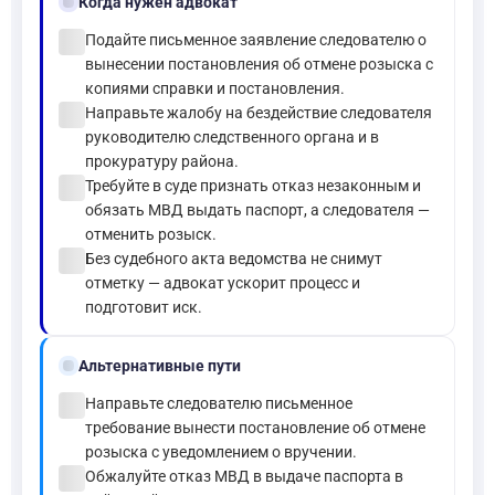
gavel
Когда нужен адвокат
check_circle
Подайте письменное заявление следователю о
вынесении постановления об отмене розыска с
копиями справки и постановления.
check_circle
Направьте жалобу на бездействие следователя
руководителю следственного органа и в
прокуратуру района.
check_circle
Требуйте в суде признать отказ незаконным и
обязать МВД выдать паспорт, а следователя —
отменить розыск.
check_circle
Без судебного акта ведомства не снимут
отметку — адвокат ускорит процесс и
подготовит иск.
alt_route
Альтернативные пути
check_circle
Направьте следователю письменное
требование вынести постановление об отмене
розыска с уведомлением о вручении.
check_circle
Обжалуйте отказ МВД в выдаче паспорта в