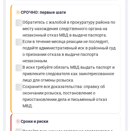
bolt
СРОЧНО:
первые шаги
check_circle
Обратитесь с жалобой в прокуратуру района по
месту нахождения следственного органа на
незаконный отказ МВД в выдаче паспорта.
check_circle
Если в течение месяца реакции не последует,
подайте административный иск в районный суд
о признании отказа в выдаче паспорта
незаконным.
check_circle
В иске требуйте обязать МВД выдать паспорт и
привлеките следователя как заинтересованное
лицо для отмены розыска.
check_circle
Сохраните все доказательства: справку об
окончании розыска, постановление о
приостановлении дела и письменный отказ
МВД.
schedule
Сроки и риски