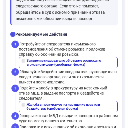
следственного органа. Если это не поможет,
обращайтесь в суд с иском о признании отказа
незаконным и обязании выдать паспорт.
checklist
Рекомендуемые действия
Потребуйте от следователя письменного
1
постановления об отмене розыска, приложив
справку об окончании розыска.
Заявление следователю об отмене розыска по
description
уголовному делу (свободная форма)
Обжалуйте бездействие следователя руководителю
2
следственного органа, если он отказывается
вынести постановление.
Подайте жалобу в прокуратуру на незаконный
3
отказ МВД в выдаче паспорта и бездействие
следователя.
Жалоба в прокуратуру на нарушение прав или
description
бездействие (свободная форма)
Оспорьте отказ МВД в выдаче паспорта в районном
4
суде по месту вашего жительства.
Приложите к иску справку об окончании розыска и
5