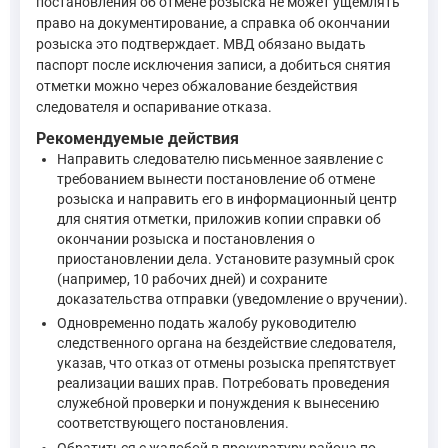
постановления об отмене розыска не может ущемлять
право на документирование, а справка об окончании
Статья 218. Предъявление административного искового з
розыска это подтверждает. МВД обязано выдать
паспорт после исключения записи, а добиться снятия
Гражданин, организация, иные лица могут обратиться 
отметки можно через обжалование бездействия
—
Кодекс административного судопроизводства РФ, ст
следователя и оспаривание отказа.
Рекомендуемые действия
Сроки рассмотрения такого административного дела регулиру
Направить следователю письменное заявление с
требованием вынести постановление об отмене
розыска и направить его в информационный центр
Статья 226 КАС РФ устанавливает сроки рассмотрения адм
для снятия отметки, приложив копии справки об
—
Кодекс административного судопроизводства РФ, ст. 2
окончании розыска и постановления о
приостановлении дела. Установите разумный срок
(например, 10 рабочих дней) и сохраните
Таким образом, правовое регулирование данной ситуации тако
доказательства отправки (уведомление о вручении).
Одновременно подать жалобу руководителю
следственного органа на бездействие следователя,
указав, что отказ от отмены розыска препятствует
реализации ваших прав. Потребовать проведения
служебной проверки и понуждения к вынесению
соответствующего постановления.