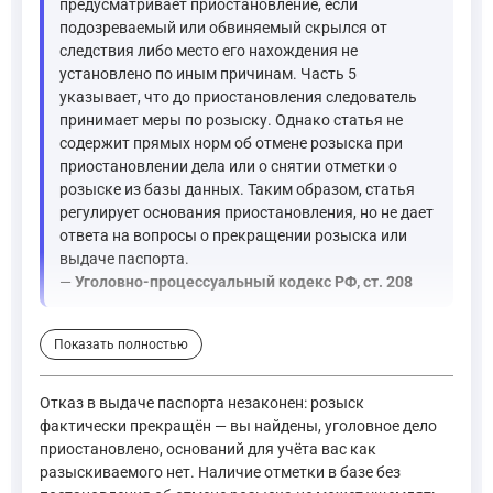
предусматривает приостановление, если
подозреваемый или обвиняемый скрылся от
следствия либо место его нахождения не
установлено по иным причинам. Часть 5
указывает, что до приостановления следователь
принимает меры по розыску. Однако статья не
содержит прямых норм об отмене розыска при
приостановлении дела или о снятии отметки о
розыске из базы данных. Таким образом, статья
регулирует основания приостановления, но не дает
ответа на вопросы о прекращении розыска или
выдаче паспорта.
—
Уголовно-процессуальный кодекс РФ, ст. 208
Поскольку розыск в отношении вас был объявлён на основани
Показать полностью
Статья 210. Розыск подозреваемого, обвиняемого. 1. Если
Отказ в выдаче паспорта незаконен: розыск
—
Уголовно-процессуальный кодекс РФ, ст. 210
фактически прекращён — вы найдены, уголовное дело
приостановлено, оснований для учёта вас как
разыскиваемого нет. Наличие отметки в базе без
Поскольку отказ в выдаче паспорта представляет собой дейс