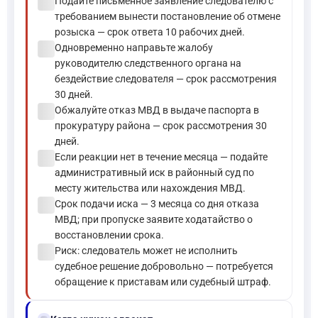
check_circle
Подайте письменное заявление следователю с
требованием вынести постановление об отмене
розыска — срок ответа 10 рабочих дней.
check_circle
Одновременно направьте жалобу
руководителю следственного органа на
бездействие следователя — срок рассмотрения
30 дней.
check_circle
Обжалуйте отказ МВД в выдаче паспорта в
прокуратуру района — срок рассмотрения 30
дней.
check_circle
Если реакции нет в течение месяца — подайте
административный иск в районный суд по
месту жительства или нахождения МВД.
check_circle
Срок подачи иска — 3 месяца со дня отказа
МВД; при пропуске заявите ходатайство о
восстановлении срока.
check_circle
Риск: следователь может не исполнить
судебное решение добровольно — потребуется
обращение к приставам или судебный штраф.