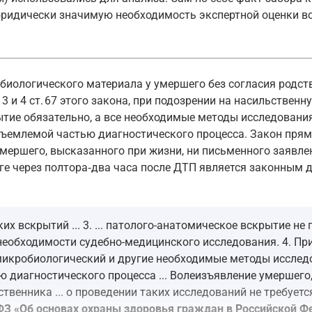
ридически значимую необходимость экспертной оценки в
иологического материала у умершего без согласия родст
3 и 4 ст. 67 этого закона, при подозрении на насильственн
тие обязательно, а все необходимые методы исследования
тъемлемой частью диагностического процесса. Закон прямо
мершего, высказанного при жизни, ни письменного заявлен
рге через полтора‑два часа после ДТП является законным 
х вскрытий ... 3. ... патолого-анатомическое вскрытие не 
) необходимости судебно-медицинского исследования. 4. П
микробиологический и другие необходимые методы исслед
 диагностического процесса ... Волеизъявление умершего,
твенника ... о проведении таких исследований не требуетс
З «Об основах охраны здоровья граждан в Российской Фе