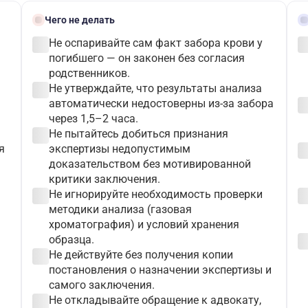
block
gave
Чего не делать
check_circle
check_c
Не оспаривайте сам факт забора крови у
погибшего — он законен без согласия
родственников.
check_circle
Не утверждайте, что результаты анализа
check_c
автоматически недостоверны из-за забора
через 1,5–2 часа.
check_circle
Не пытайтесь добиться признания
check_c
я
экспертизы недопустимым
доказательством без мотивированной
критики заключения.
check_circle
check_c
Не игнорируйте необходимость проверки
методики анализа (газовая
хроматография) и условий хранения
check_c
образца.
check_circle
Не действуйте без получения копии
постановления о назначении экспертизы и
самого заключения.
check_circle
Не откладывайте обращение к адвокату,