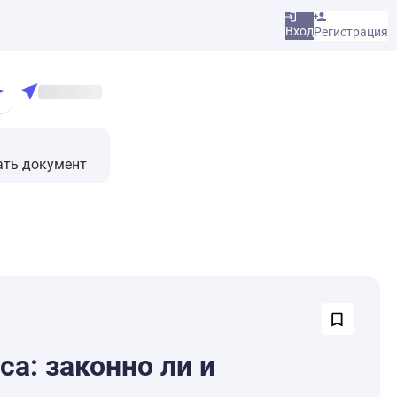
Вход
Регистрация
ать документ
са: законно ли и