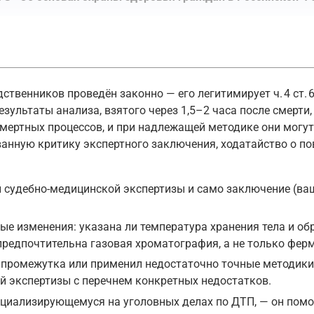
зывает следователя назначать судебную экспертизу для ус
ной экспертизы
дственников проведён законно — его легитимирует ч. 4 ст.
тизы обязательно, если необходимо установить:
езультаты анализа, взятого через 1,5–2 часа после смерти
смертных процессов, и при надлежащей методике они мог
нную критику экспертного заключения, ходатайство о пов
терпевшего, когда возникает сомнение в его способности 
йской Федерации, ст. 196
 судебно-медицинской экспертизы и само заключение (ва
ователь вправе получить образцы для сравнительного иссл
ые изменения: указана ли температура хранения тела и об
предпочтительна газовая хроматография, а не только фер
о промежутка или применил недостаточно точные методики
тельного исследования
й экспертизы с перечнем конкретных недостатков.
ерка или иные образцы для сравнительного исследования у
ециализирующемуся на уголовных делах по ДТП, — он пом
йской Федерации, ст. 202