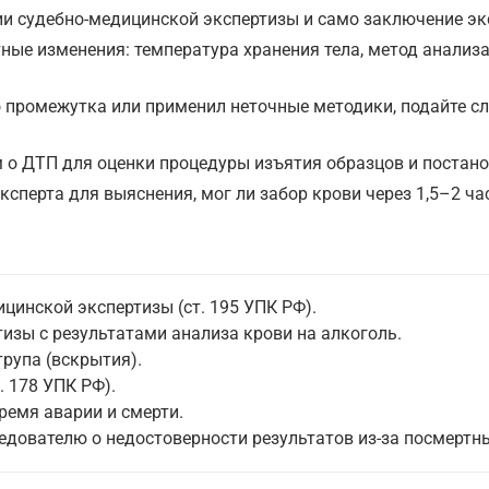
и судебно-медицинской экспертизы и само заключение эк
тные изменения: температура хранения тела, метод анализ
о промежутка или применил неточные методики, подайте с
 о ДТП для оценки процедуры изъятия образцов и постано
ксперта для выяснения, мог ли забор крови через 1,5–2 ча
цинской экспертизы (ст. 195 УПК РФ).
изы с результатами анализа крови на алкоголь.
рупа (вскрытия).
. 178 УПК РФ).
емя аварии и смерти.
едователю о недостоверности результатов из-за посмертн