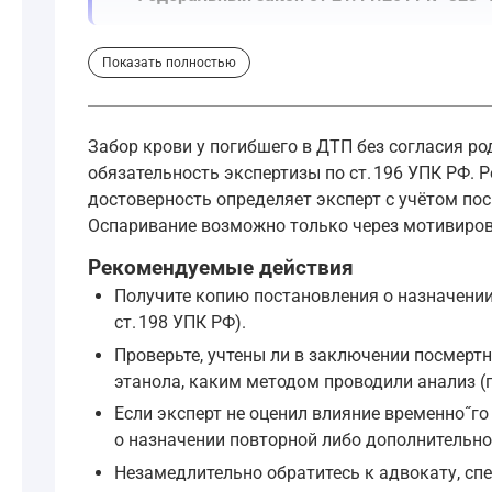
Параллельно уголовно‑процессуальный закон обя
Показать полностью
Статья 196. Обязательное назначение судеб
Забор крови у погибшего в ДТП без согласия ро
Назначение и производство судебной экспер
обязательность экспертизы по ст. 196 УПК РФ. Р
причины смерти;
достоверность определяет эксперт с учётом по
…
Оспаривание возможно только через мотивирова
психическое или физическое состояние по
Рекомендуемые действия
—
Уголовно-процессуальный кодекс Росси
Получите копию постановления о назначении
ст. 198 УПК РФ).
В рамках обеспечения такого исследования след
Проверьте, учтены ли в заключении посмертн
этанола, каким методом проводили анализ (
Если эксперт не оценил влияние временно˝г
Статья 202. Получение образцов для сравни
о назначении повторной либо дополнительно
Следователь вправе получить образцы поч
Незамедлительно обратитесь к адвокату, сп
—
Уголовно-процессуальный кодекс Росси