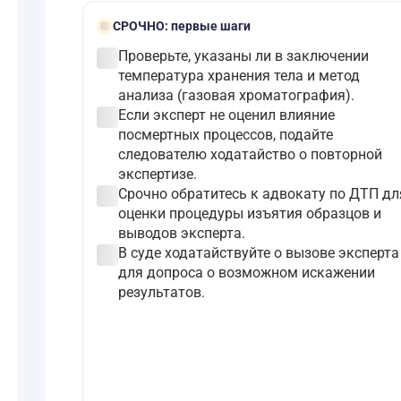
bolt
СРОЧНО:
первые шаги
check_circle
Проверьте, указаны ли в заключении
температура хранения тела и метод
анализа (газовая хроматография).
check_circle
Если эксперт не оценил влияние
посмертных процессов, подайте
следователю ходатайство о повторной
экспертизе.
check_circle
Срочно обратитесь к адвокату по ДТП дл
оценки процедуры изъятия образцов и
выводов эксперта.
check_circle
В суде ходатайствуйте о вызове эксперта
для допроса о возможном искажении
результатов.