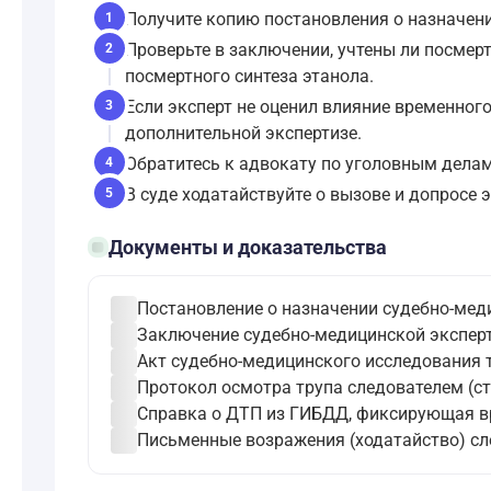
Получите копию постановления о назначени
1
Проверьте в заключении, учтены ли посмер
2
посмертного синтеза этанола.
Если эксперт не оценил влияние временног
3
дополнительной экспертизе.
Обратитесь к адвокату по уголовным делам
4
В суде ходатайствуйте о вызове и допросе э
5
folder_open
Документы и доказательства
check_circle
Постановление о назначении судебно-меди
check_circle
Заключение судебно-медицинской эксперт
check_circle
Акт судебно-медицинского исследования т
check_circle
Протокол осмотра трупа следователем (ст
check_circle
Справка о ДТП из ГИБДД, фиксирующая вр
check_circle
Письменные возражения (ходатайство) сл