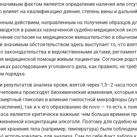
значимым фактом является определение наличия или отсут
ю влияет на квалификацию деяния, степень вины и дальне
енным действием, направленным на получение образцов дл
зводится в рамках назначенной судебно-медицинской экспе
лучение согласия на медицинское вмешательство в обычно
 значимым обстоятельством здесь выступает то, что взят
го законодательства и ведомственными актами, регламен
ния медицинской помощи живым пациентам. Согласие родс
ках расследования уголовного дела, как правило, не требу
м порядке.
 результатов анализа крови, взятой через 1,5–2 часа пос
е человека происходят биохимические изменения, которые 
осмертный гликолиз и влияние гнилостной микрофлоры (ау
исления), так и к его образованию de novo — то есть к по
 часа является критически важным: чем больше времени п
изненной концентрации алкоголя. Поэтому для судебно-м
ия хранения тела (например, температура) были соблюдены
 использовались для анализа. Сам по себе факт забора кр