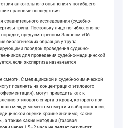
ствия алкогольного опьянения у погибшего
йшие правовые последствия.
я сравнительного исследования (судебно-
ртизы трупа. Поскольку лицо погибло, оно не
м порядке, предусмотренном Законом «Об
ие биологических образцов у трупа
тирующими порядок проведения судебно-
твенников для проведения судебно-медицинской
ется, если экспертиза назначается
ле смерти. С медицинской и судебно-химической
могут повлиять на концентрацию этилового
тоферментация), могут приводить как к
явлению этилового спирта в крови, которого при
рошло между моментом смерти и забором крови,
едицинской оценки крайне значимо, какие
, а также какие методики (газовая
ови через 1,5–2 часа не делает результат