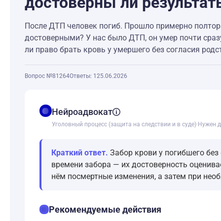
достоверны ли результат
После ДТП человек погиб. Прошло примерно полтора-
достоверными? У нас было ДТП, он умер почти сразу
ли право брать кровь у умершего без согласия род
Вопрос №81264
Ответы: 1
25.06.2026
balance
Нейроадвокат
Уголовный процесс (защита на следствии и в суде)
·
Нужен д
Краткий ответ.
Забор крови у погибшего без 
времени забора — их достоверность оценива
нём посмертные изменения, а затем при необ
checklist
Рекомендуемые действия