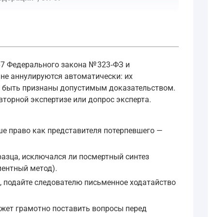
тановления причин смерти (подп. 1 ст. 196 УПК РФ) и опре
 67 Федерального закона № 323‑ФЗ и
, не аннулируются автоматически: их
ут быть признаны допустимым доказательством.
торной экспертизе или допрос эксперта.
правильно воспринимать обстоятельства, имеющие значени
ше право как представителя потерпевшего —
едования (в том числе кровь) у потерпевшего, а также у и
разца, исключался ли посмертный синтез
ментный метод).
, подайте следователю письменное ходатайство
 подозреваемого, обвиняемого, свидетеля, потерпевшего, 
ожет грамотно поставить вопросы перед