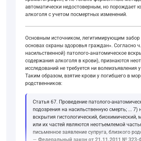
автоматически недостоверным, но порождает ю
алкоголя с учетом посмертных изменений.
Основным источником, легитимирующим забор б
основах охраны здоровья граждан». Согласно ч. 
насильственной) патолого‑анатомическое вскры
содержания алкоголя в крови), признаются нео
исследований не требуется ни волеизъявления у
Таким образом, взятие крови у погибшего в мо
родственников:
Статья 67. Проведение патолого-анатомически
подозрения на насильственную смерть; ... 7
вскрытия гистологический, биохимический, 
или их частей являются неотъемлемой частью
письменное заявление супруга, близкого родс
—
Федеральный закон от 21.11.2011 № 323-Ф