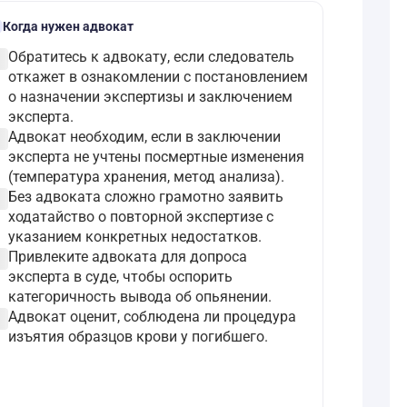
l
Когда нужен адвокат
ircle
Обратитесь к адвокату, если следователь
откажет в ознакомлении с постановлением
о назначении экспертизы и заключением
эксперта.
ircle
Адвокат необходим, если в заключении
эксперта не учтены посмертные изменения
(температура хранения, метод анализа).
ircle
Без адвоката сложно грамотно заявить
ходатайство о повторной экспертизе с
указанием конкретных недостатков.
ircle
Привлеките адвоката для допроса
эксперта в суде, чтобы оспорить
категоричность вывода об опьянении.
ircle
Адвокат оценит, соблюдена ли процедура
изъятия образцов крови у погибшего.