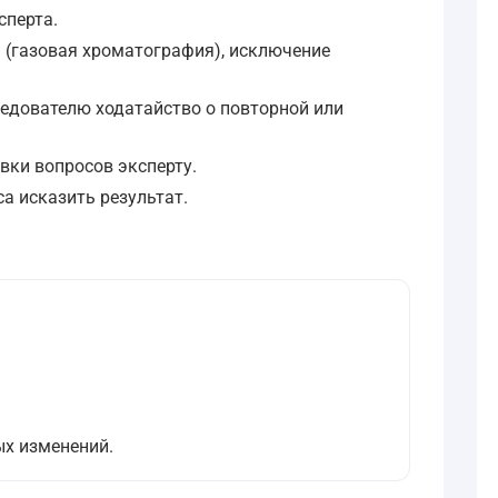
сперта.
а (газовая хроматография), исключение
ледователю ходатайство о повторной или
вки вопросов эксперту.
са исказить результат.
ых изменений.