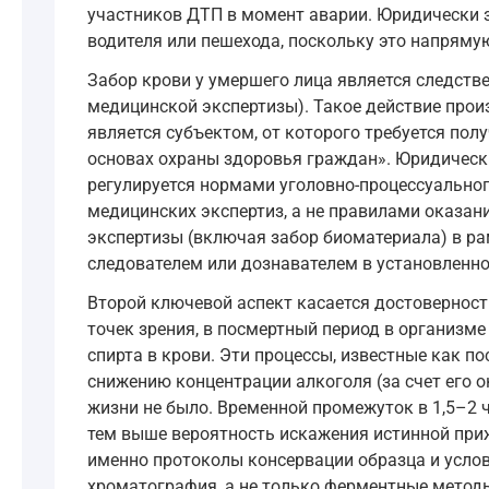
участников ДТП в момент аварии. Юридически 
водителя или пешехода, поскольку это напряму
Забор крови у умершего лица является следств
медицинской экспертизы). Такое действие прои
является субъектом, от которого требуется по
основах охраны здоровья граждан». Юридически
регулируется нормами уголовно-процессуально
медицинских экспертиз, а не правилами оказа
экспертизы (включая забор биоматериала) в рам
следователем или дознавателем в установленно
Второй ключевой аспект касается достоверности
точек зрения, в посмертный период в организм
спирта в крови. Эти процессы, известные как п
снижению концентрации алкоголя (за счет его ок
жизни не было. Временной промежуток в 1,5–2
тем выше вероятность искажения истинной приж
именно протоколы консервации образца и услов
хроматография, а не только ферментные методы)