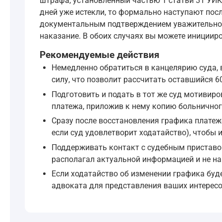
штрафа, установленный частью 1 статьи 31 УИК Р
Поскольку постановление суда было вынесено ме
дней уже истекли, то формально наступают пос
документальным подтверждением уважительност
Если же 60-дневный срок истёк, а платеж не вн
наказание. В обоих случаях вы можете инициир
Статья 32 Уголовно-исполнительного кодекса Р
Рекомендуемые действия
Немедленно обратиться в канцелярию суда, 
Злостно уклоняющимся от уплаты штрафа при
силу, что позволит рассчитать оставшийся 6
—
Уголовно-исполнительный кодекс Российск
Подготовить и подать в тот же суд мотивиро
платежа, приложив к нему копию больничного 
В таком случае судебный пристав-исполнитель 
Сразу после восстановления графика платеж
Согласно части 5 статьи 46 УК РФ (цитата не п
если суд удовлетворит ходатайство), чтобы
Поддерживать контакт с судебным приставом-
располагал актуальной информацией и не на
Вопросы, подлежащие рассмотрению судом п
...
Если ходатайство об изменении графика буд
2) о замене наказания в случае злостного ук
адвоката для представления ваших интересо
а) штрафа - в соответствии со статьей 46 Уг
—
Уголовно-процессуальный кодекс Российс