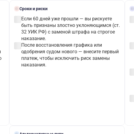
schedule
gave
Сроки и риски
check_circle
check_c
Если 60 дней уже прошли — вы рискуете
быть признаны злостно уклоняющимся (ст.
32 УИК РФ) с заменой штрафа на строгое
наказание.
check_circle
check_c
После восстановления графика или
ы
одобрения судом нового — внесите первый
о
платеж, чтобы исключить риск замены
наказания.
check_c
check_c