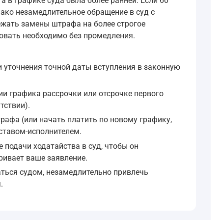
а в графике суда была более ранней. Если 60
 ещё не истёк. Однако если в постановлении был установл
нако незамедлительное обращение в суд с
ежать замены штрафа на более строгое
 злостно уклоняющимся от уплаты штрафа.
вовать необходимо без промедления.
я признаётся осуждённый, не уплативший штраф либо его 
и уточнения точной даты вступления в законную
рафа в установленный частями первой и третьей статьи 3
нии графика рассрочки или отсрочке первого
тствии).
угим видом наказания. Данный вопрос рассматривается суд
рафа (или начать платить по новому графику,
 УИК РФ), при злостном уклонении от уплаты штрафа, назна
ставом-исполнителем.
 подачи ходатайства в суд, чтобы он
ривает ваше заявление.
аться судом, незамедлительно привлечь
.