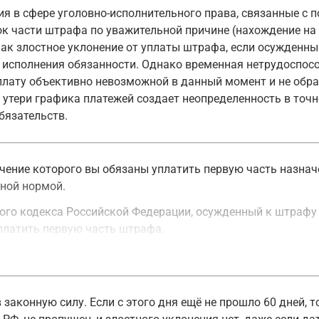
я в сфере уголовно-исполнительного права, связанные с 
ок части штрафа по уважительной причине (нахождение на
ак злостное уклонение от уплаты штрафа, если осужденны
 исполнения обязанности. Однако временная нетрудоспосо
лату объективно невозможной в данный момент и не образ
утери графика платежей создает неопределенность в точно
бязательств.
течение которого вы обязаны уплатить первую часть назна
ьной нормой.
ного кодекса Российской Федерации, осужденный к штрафу 
уплатить первую часть штрафа.
 а также осужденный, в отношении которого суд в соотве
ой Федерации, ст. 31
 законную силу. Если с этого дня ещё не прошло 60 дней, 