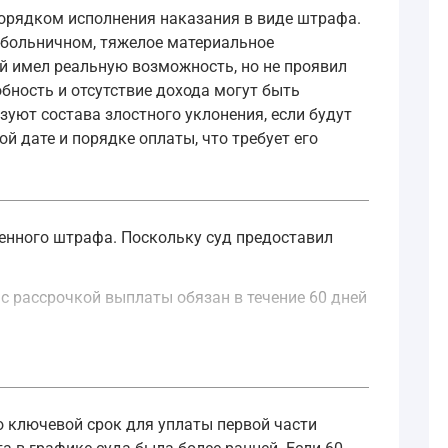
порядком исполнения наказания в виде штрафа.
 больничном, тяжелое материальное
й имел реальную возможность, но не проявил
бность и отсутствие дохода могут быть
уют состава злостного уклонения, если будут
й дате и порядке оплаты, что требует его
ченного штрафа. Поскольку суд предоставил
с рассрочкой выплаты обязан в течение 60 дней
тствии с частью второй настоящей статьи принял решение 
то ключевой срок для уплаты первой части