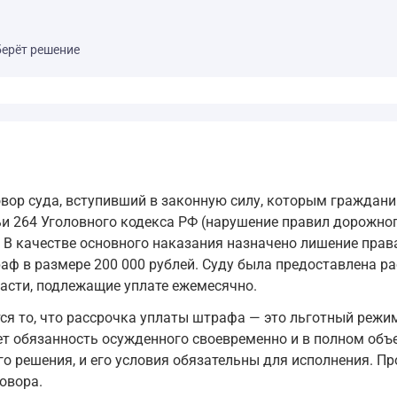
берёт решение
вор суда, вступивший в законную силу, которым граждан
ьи 264 Уголовного кодекса РФ (нарушение правил дорожно
 В качестве основного наказания назначено лишение пра
раф в размере 200 000 рублей. Суду была предоставлена р
части, подлежащие уплате ежемесячно.
я то, что рассрочка уплаты штрафа — это льготный режи
ет обязанность осужденного своевременно и в полном объе
го решения, и его условия обязательны для исполнения. П
овора.