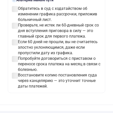
alt_route
Альтернативные пути
check_circle
Обратитесь в суд с ходатайством об
изменении графика рассрочки, приложив
больничный лист.
check_circle
Проверьте, не истек ли 60-дневный срок со
дня вступления приговора в силу — это
главный срок для первого платежа.
check_circle
Если 60 дней не прошли, вы не считаетесь
злостно уклоняющимся, даже если
пропустили дату из графика.
check_circle
Попробуйте договориться с приставом о
переносе срока платежа на месяц в связи с
болезнью.
check_circle
Восстановите копию постановления суда
через канцелярию — это уточнит точные
даты платежей.