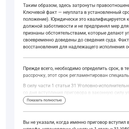
Таким образом, здесь затронуты правоотношени
Ключевой факт — неуплата в установленный ср
положение). Юридически это квалифицируется к
должной заботливости и не предпринял мер для
признаны обстоятельствами, которые делают уп
своевременно доведены до сведения суда. Факт 
восстановления для надлежащего исполнения о
Прежде всего, необходимо определить срок, в 
рассрочку, этот срок регламентирован специал
В силу части 1 статьи 31 Уголовно-исполнитель
со дня вступления приговора в законную силу 
Показать полностью
Осужденный к штрафу с рассрочкой выплаты,
—
Уголовно-исполнительный кодекс Российск
Вы не указали, когда именно приговор вступил в