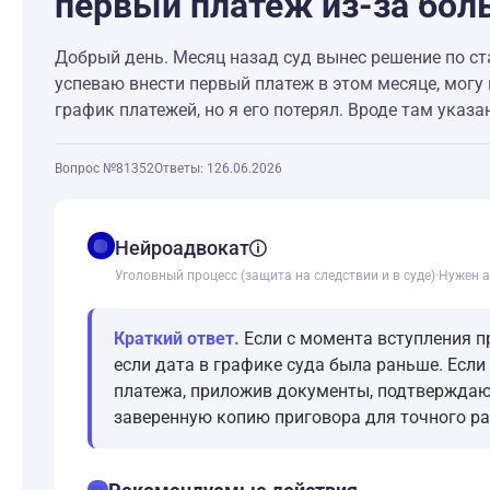
первый платеж из-за боль
Добрый день. Месяц назад суд вынес решение по ста
успеваю внести первый платеж в этом месяце, могу 
график платежей, но я его потерял. Вроде там указа
Вопрос №81352
Ответы: 1
26.06.2026
balance
Нейроадвокат
Уголовный процесс (защита на следствии и в суде)
·
Нужен а
Краткий ответ.
Если с момента вступления п
если дата в графике суда была раньше. Если
платежа, приложив документы, подтверждаю
заверенную копию приговора для точного ра