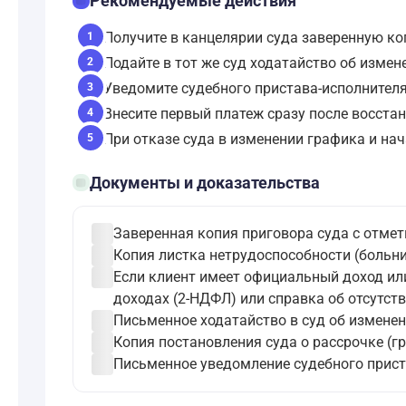
checklist
Рекомендуемые действия
Получите в канцелярии суда заверенную ко
1
Подайте в тот же суд ходатайство об изме
2
Уведомите судебного пристава-исполнителя
3
Внесите первый платеж сразу после восста
4
При отказе суда в изменении графика и н
5
folder_open
Документы и доказательства
check_circle
Заверенная копия приговора суда с отмет
check_circle
Копия листка нетрудоспособности (больни
check_circle
Если клиент имеет официальный доход или
доходах (2-НДФЛ) или справка об отсутств
check_circle
Письменное ходатайство в суд об изменен
check_circle
Копия постановления суда о рассрочке (г
check_circle
Письменное уведомление судебного приста