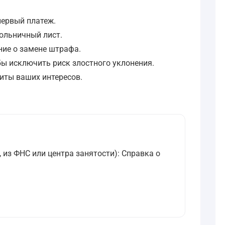
первый платеж.
больничный лист.
ние о замене штрафа.
бы исключить риск злостного уклонения.
иты ваших интересов.
 из ФНС или центра занятости): Справка о