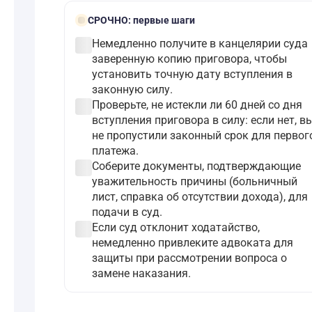
bolt
СРОЧНО:
первые шаги
check_circle
Немедленно получите в канцелярии суда
заверенную копию приговора, чтобы
установить точную дату вступления в
законную силу.
check_circle
Проверьте, не истекли ли 60 дней со дня
вступления приговора в силу: если нет, в
не пропустили законный срок для первог
платежа.
check_circle
Соберите документы, подтверждающие
уважительность причины (больничный
лист, справка об отсутствии дохода), для
подачи в суд.
check_circle
Если суд отклонит ходатайство,
немедленно привлеките адвоката для
защиты при рассмотрении вопроса о
замене наказания.