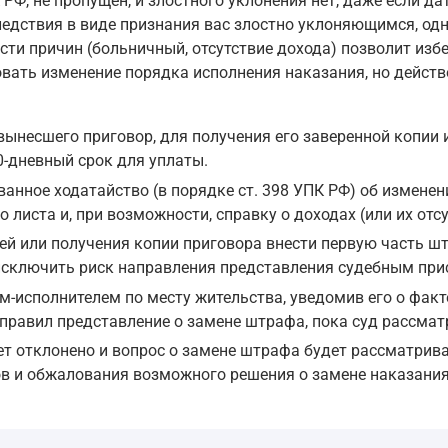
Ф, не пропущен, и злостного уклонения нет, даже если дат
сяц назад, 60-дневный срок для внесения первого платежа
ледствия в виде признания вас злостно уклоняющимся, од
и причин (больничный, отсутствие дохода) позволит изб
есён, наступают последствия, связанные с признанием вас
овать изменение порядка исполнения наказания, но дейст
оссийской Федерации определяет, что злостно уклоняющимс
вынесшего приговор, для получения его заверенной копии 
знается осужденный, не уплативший штраф либо часть шт
0-дневный срок для уплаты.
ой Федерации, ст. 32
ванное ходатайство (в порядке ст. 398 УПК РФ) об измене
листа и, при возможности, справку о доходах (или их отсу
обязан направить в суд представление о замене штрафа др
ей или получения копии приговора внести первую часть шт
риведена в контексте, но именно на неё ссылается ст. 32
 исключить риск направления представления судебным при
исполнителем по месту жительства, уведомив его о факте
правил представление о замене штрафа, пока суд рассмат
ри исполнении приговора
ет отклонено и вопрос о замене штрафа будет рассматрив
лонения от его отбывания:
в и обжалования возможного решения о замене наказания
оловного кодекса Российской Федерации;
кой Федерации, ст. 397