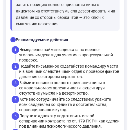
занять позицию полного признания вины с
акцентом на отсутствие умысла дезертировать и на
давление со стороны сержантов — это ключ к
смягчению наказания.
checklist
Рекомендуемые действия
Немедленно наймите адвоката по военно-
1
уголовным делам для участия в процессуальной
проверке.
Подайте письменное ходатайство командиру части
2
и в военный следственный отдел о проверке фактов
давления со стороны сержантов.
Займите позицию полного признания вины в
3
самовольном оставлении части, акцентируя
отсутствие умысла на дезертирство.
Активно сотрудничайте со следствием: укажите
4
всех свидетелей конфликта и обстоятельства,
спровоцировавшие уход.
Поручите адвокату подготовить иск об
5
оспаривании контракта по ст. 179 ГК РФ как сделки
под влиянием психологического давления.