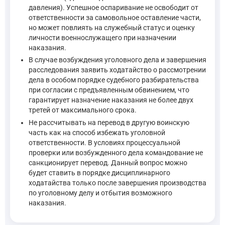
давления). Успешное оспаривание не освободит от
Важно отметить, что сын был найден сотрудниками и доставл
ответственности за самовольное оставление части,
но может повлиять на служебный статус и оценку
личности военнослужащего при назначении
Статья 142. Явка с повинной 1. Заявление о явке с повинн
наказания.
—
Уголовно-процессуальный кодекс Российской Федерации
В случае возбуждения уголовного дела и завершения
расследования заявить ходатайство о рассмотрении
При наличии смягчающих обстоятельств, перечисленных в пун
дела в особом порядке судебного разбирательства
при согласии с предъявленным обвинением, что
гарантирует назначение наказания не более двух
Статья 62. Назначение наказания при наличии смягчающи
третей от максимального срока.
При наличии смягчающих обстоятельств, предусмотренны
Не рассчитывать на перевод в другую воинскую
—
Уголовный кодекс Российской Федерации, ст. 62
часть как на способ избежать уголовной
ответственности. В условиях процессуальной
проверки или возбужденного дела командование не
санкционирует перевод. Данный вопрос можно
Возможность освобождения от уголовной ответственности по 
будет ставить в порядке дисциплинарного
Что касается возможности признания действий дисциплинарны
ходатайства только после завершения производства
по уголовному делу и отбытия возможного
Относительно оспаривания контракта. Сын подписал контракт,
наказания.
Статья 179. Недействительность сделки, совершенной под