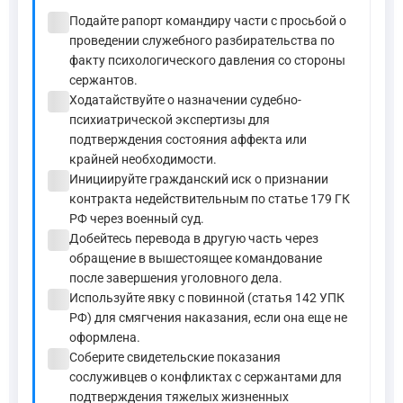
check_circle
Подайте рапорт командиру части с просьбой о
проведении служебного разбирательства по
факту психологического давления со стороны
сержантов.
check_circle
Ходатайствуйте о назначении судебно-
психиатрической экспертизы для
подтверждения состояния аффекта или
крайней необходимости.
check_circle
Инициируйте гражданский иск о признании
контракта недействительным по статье 179 ГК
РФ через военный суд.
check_circle
Добейтесь перевода в другую часть через
обращение в вышестоящее командование
после завершения уголовного дела.
check_circle
Используйте явку с повинной (статья 142 УПК
РФ) для смягчения наказания, если она еще не
оформлена.
check_circle
Соберите свидетельские показания
сослуживцев о конфликтах с сержантами для
подтверждения тяжелых жизненных