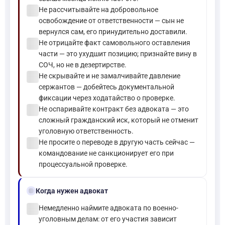
check_circle
Не рассчитывайте на добровольное
освобождение от ответственности — сын не
вернулся сам, его принудительно доставили.
check_circle
Не отрицайте факт самовольного оставления
части — это ухудшит позицию; признайте вину в
СОЧ, но не в дезертирстве.
check_circle
Не скрывайте и не замалчивайте давление
сержантов — добейтесь документальной
фиксации через ходатайство о проверке.
check_circle
Не оспаривайте контракт без адвоката — это
сложный гражданский иск, который не отменит
уголовную ответственность.
check_circle
Не просите о переводе в другую часть сейчас —
командование не санкционирует его при
процессуальной проверке.
gavel
Когда нужен адвокат
check_circle
Немедленно наймите адвоката по военно-
уголовным делам: от его участия зависит