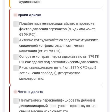
аудиозаписи.
schedule
Сроки и риски
check_circle
Подайте письменное ходатайство о проверке
фактов давления сержантов (п. «д» или «е» ст.
61 УК РФ).
check_circle
Активно сотрудничайте со следствием: укажите
свидетелей конфликтов для смягчения
наказания (ст. 62 УК РФ).
check_circle
Оспорьте контракт через адвоката по ст. 179 ГК
РФ как сделку под психологическим давлением.
check_circle
Риск: квалификация по ч. 4 ст. 337 УК РФ (до 5
лет лишения свободы), дезертирство
маловероятно.
block
Чего не делать
check_circle
Не пытайтесь переквалифицировать деяние в
дисциплинарный проступок — срок отсутствия
свыше месяца исключает это.