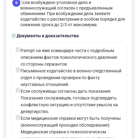
Если возбуждено уголовное дело и
6
военнослужащий согласен с предъявленным
обвинением: При возбуждении дела заявите
ходатайство о рассмотрении в особом порядке для
снижения срока до 2/3 от максимума.
folder_open
Документы и доказательства
check_circle
Рапорт на имя командира части с подробным
описанием фактов психологического давления
со стороны сержантов.
check_circle
Письменное ходатайство в военно-следственный
отдел о проведении проверки по факту
неуставных отношений.
check_circle
Если сослуживцы согласны дать показания:
Показания сослуживцев, готовых подтвердить
конфликтную ситуацию и отсутствие умысла на
дезертирство.
check_circle
Если медицинские справки могут быть получены
(военнослужащий проходил обследование):
Медицинские справки о психологическом