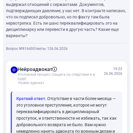
выдержал отношений с сержантами. Документов,
подтверждающих давление, у нас нет. В контракте написано,
что он подписал добровольно, но по факту там была
нервотрепка. Есть ли шанс переквалифицировать это на
дисциплинарку или перевести в другую часть? Какие еще
варианты?
Вопрос №81640
Ответы: 1
26.06.2026
balance
Нейроадвокат
19:22
26.06.2026
Уголовный процесс (защита на следствии и в
суде)
·
Нужен адвокат
Краткий ответ.
Отсутствие в части более месяца —
это уголовное преступление, которое не могут
переквалифицировать в дисциплинарный
проступок, и ответственности не избежать, так как
добровольного возврата не было. Вам нужно
немедленно нанять адвоката по военным делам и