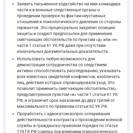
виновность лица в совершении преступления, форма ег
Заявить письменное ходатайство на имя командира
обстоятельства, характеризующие личность обвиняемо
части и в военные следственные органы о
проведении проверки по фактам неуставных
характер и размер вреда, причиненного преступлением;
отношений и психологического давления со стороны
обстоятельства, исключающие преступность и наказуем
сержантов. Это процессуально закрепит позицию
обстоятельства, смягчающие и отягчающие наказание;
защиты и создаст предпосылки для применения
обстоятельства, которые могут повлечь за собой освоб
смягчающих обстоятельств по пунктам «д» или «е»
части 1 статьи 61 УК РФ даже при отсутствии
...
изначальных документальных доказательств.
Подлежат выявлению также обстоятельства, способст
Использовать любую возможность для
—
Уголовно-процессуальный кодекс Российской Федера
демонстрации сотрудничества со следствием:
активно способствовать расследованию, указывать
всех известных свидетелей конфликтов, изобличать
лиц, действия которых спровоцировали уход. Это
Статья 61. Обстоятельства, смягчающие наказание
позволит применить смягчающее обстоятельство,
Смягчающими обстоятельствами признаются:
предусмотренное пунктом «и» части 1 статьи 61 УК
д) совершение преступления в силу стечения тяжелых ж
РФ, и ограничит срок наказания до двух третей от
е) совершение преступления в результате физического 
максимального по правилам статьи 62 УК РФ.
и) явка с повинной, активное способствование раскры
Проработать с адвокатом вопрос оспаривания
При назначении наказания могут учитываться в качест
действительности контракта о прохождении военной
—
Уголовный кодекс Российской Федерации, ст. 61
службы в гражданско-правовом порядке по статье
179 ГК РФ (сделка под влиянием психологического