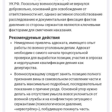
УК РФ. Поскольку военнослужащий не вернулся
Статья 5. Принцип вины
добровольно, оснований для освобождения от
Лицо подлежит уголовной ответственности только за т
ответственности нет, однако активное способствование
расследованию и документальная фиксация фактов
Объективное вменение, то есть уголовная ответственно
давления со стороны сержантов являются ключевыми
—
Уголовный кодекс Российской Федерации, ст. 5
факторами для смягчения наказания.
Рекомендуемые действия
Немедленно привлечь адвоката, имеющего опыт
Статья 24. Формы вины
работы по военно-уголовным делам. Адвокат
Виновным в преступлении признается лицо, совершивш
необходим с самого начала процессуальной
проверки для выработки позиции, участия в опросах
Деяние, совершенное только по неосторожности, призн
и недопущения квалификации деяния как
—
Уголовный кодекс Российской Федерации, ст. 24
дезертирства.
Военнослужащему следует занять позицию полного
Теперь о возможных смягчающих обстоятельствах. Сын ссылает
признания вины в самовольном оставлении части и
давать максимально подробные, последовательные
показания о причине ухода. Основной упор нужно
Статья 73. Обстоятельства, подлежащие доказыванию
делать на отсутствие умысла вовсе уклониться от
военной службы и на конфликтную ситуацию с
При производстве по уголовному делу подлежат доказ
сержантами (психологическое давление,
событие преступления (время, место, способ и другие о
«нервотрёпку»), побудившую покинуть часть.