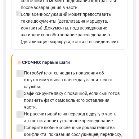
состоянии на момент подписания контракта и
после возвращения в часть.
check_circle
Если военнослужащий может предоставить
такие документы (детализация маршрута,
контакты): Документы, подтверждающие
активное способствование расследованию
(детализация маршрута, контакты свидетелей).
bolt
СРОЧНО:
первые шаги
check_circle
Потребуйте от сына дать показания об
отсутствии умысла навсегда уклониться от
службы.
check_circle
Зафиксируйте явку с повинной, если сын готов
признать факт самовольного оставления
части.
check_circle
Не рассчитывайте на перевод в другую часть —
это не остановит уголовное преследование.
check_circle
Соберите любые косвенные доказательства
конфликта: показания сослуживцев, переписку,