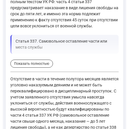
полным текстом УК РФ: часть 4 статьи 337
предусматривает наказание в виде лишения свободы на
срок до пяти лет, и именно эта норма подлежит
применению к факту отсутствия 45 суток при отсутствии
цели вовсе уклониться от военной службы.
Статья 337. Самовольное оставление части или
места службы
Самовольное оставление части или места службы, а равно
Показать полностью
Самовольное оставление части или места службы, а равно
—
Уголовный кодекс Российской Федерации, ст. 337
Отсутствие в части в течение полутора месяцев является
Что касается дезертирства, то для его вменения необходимо 
уголовно наказуемым деянием и не может быть
переквалифицировано в дисциплинарный проступок. С
учетом заявленного отсутствия умысла навсегда
Статья 338. Дезертирство 1. Дезертирство, то есть самов
уклониться от службы, действия военнослужащего с
—
Уголовный кодекс Российской Федерации, ст. 338
высокой вероятностью будут квалифицированы по
части 4 статьи 337 УК РФ (самовольное оставление
С учётом принципа вины (ст. 5 УК РФ) и формы вины (ст. 24
части свыше одного месяца, наказание — до 5 лет
лишения свободы), а не как дезертирство по статье 338