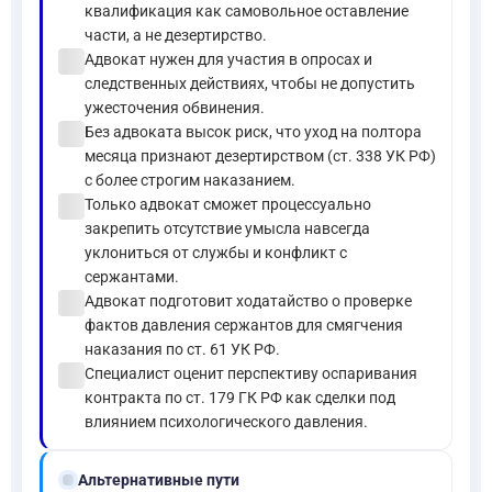
квалификация как самовольное оставление
части, а не дезертирство.
check_circle
Адвокат нужен для участия в опросах и
следственных действиях, чтобы не допустить
ужесточения обвинения.
check_circle
Без адвоката высок риск, что уход на полтора
месяца признают дезертирством (ст. 338 УК РФ)
с более строгим наказанием.
check_circle
Только адвокат сможет процессуально
закрепить отсутствие умысла навсегда
уклониться от службы и конфликт с
сержантами.
check_circle
Адвокат подготовит ходатайство о проверке
фактов давления сержантов для смягчения
наказания по ст. 61 УК РФ.
check_circle
Специалист оценит перспективу оспаривания
контракта по ст. 179 ГК РФ как сделки под
влиянием психологического давления.
alt_route
Альтернативные пути