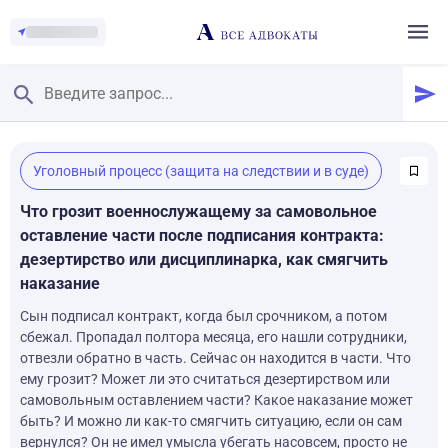
Главная
/
Уголовный процесс (защита на следствии и в суде)
Смотреть заданные вопросы
/
Задать вопрос
Что грозит военнослужащему за самовольное
оставление части после подписания контракта:
дезертирство или дисциплинарка, как смягчить
наказание
Сын подписал контракт, когда был срочником, а потом
сбежал. Пропадал полтора месяца, его нашли сотрудники,
отвезли обратно в часть. Сейчас он находится в части. Что
ему грозит? Может ли это считаться дезертирством или
самовольным оставлением части? Какое наказание может
быть? И можно ли как-то смягчить ситуацию, если он сам
вернулся? Он не имел умысла убегать насовсем, просто не